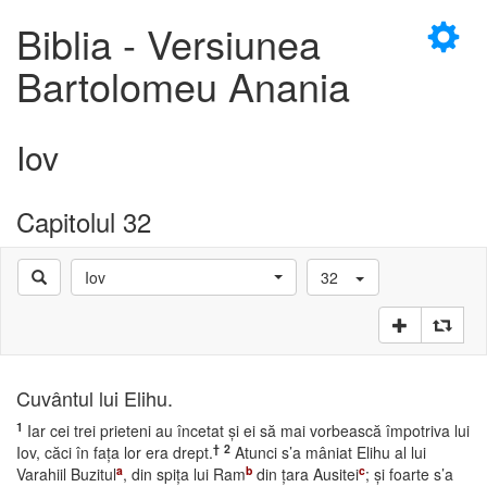
×
Biblia - Versiunea
Bartolomeu Anania
Iov
D
Capitolul 32
Iov
32
D
Cuvântul lui Elihu.
1
Iar cei trei prieteni au încetat şi ei să mai vorbească împotriva lui
†
2
Iov, căci în faţa lor era drept.
Atunci s’a mâniat Elihu al lui
a
b
c
Varahiil Buzitul
, din spiţa lui Ram
din ţara Ausitei
; şi foarte s’a