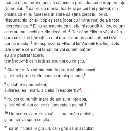
mâniat el pe Iov, din pricină că acesta pretindea că e drept în faţa
†
3
Domnului;
dar el s’a mâniat foarte şi pe cei trei prieteni, din
pricină că ei nu fuseseră în stare să-i ţină piept lui Iov cu
răspunsurile lor şi-l copleşiseră [doar cu învinuirea] de a fi fost
4
necredincios.
Elihu se aştepta ca ei să-i răspundă lui Iov, ca unii
5
ce erau mai vechi de zile decât el.
Dar când Elihu a văzut că’n
gura celor trei bărbaţi nu mai era nici un răspuns, atunci i s’a
6
aprins mânia.
Şi răspunzând Elihu al lui Varahiil Buzitul, a zis:
„De vreme ce-s mai tânăr, iar voi sunteţi bătrâni,
eu am păstrat tăcere,
†
temându-mă ca’n faţă să spun şi eu ce ştiu.
7
Şi-am zis: Nu vârsta este în drept să glăsuiască,
†
şi nici cei grei de zile cunosc înţelepciunea,
8
ci duh e’n pământeni;
d
†
suflarea, ea învaţă, a Celui-Preaputernic
.
9
Nu cei cu număr mare de ani sunt înţelepţi,
†
şi nici bătrânii-s cei ce ţin judecata’n palmă.
10
De-aceea v’am zis vouă: – Luaţi-mă’n aminte,
şi-am să vă spun ce ştiu,
11
să-mi fiţi auz în graiuri, ca’n grai să m’ascultaţi.