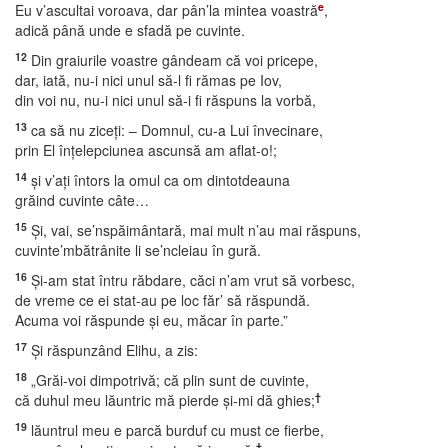
e
Eu v’ascultai voroava, dar pân’la mintea voastră
,
adică până unde e sfadă pe cuvinte.
12
Din graiurile voastre gândeam că voi pricepe,
dar, iată, nu-i nici unul să-l fi rămas pe Iov,
din voi nu, nu-i nici unul să-i fi răspuns la vorbă,
13
ca să nu ziceţi: – Domnul, cu-a Lui învecinare,
prin El înţelepciunea ascunsă am aflat-o!;
14
şi v’aţi întors la omul ca om dintotdeauna
grăind cuvinte câte…
15
Şi, vai, se’nspăimântară, mai mult n’au mai răspuns,
cuvinte’mbătrânite li se’ncleiau în gură.
16
Şi-am stat întru răbdare, căci n’am vrut să vorbesc,
de vreme ce ei stat-au pe loc făr’ să răspundă.
Acuma voi răspunde şi eu, măcar în parte.”
17
Şi răspunzând Elihu, a zis:
18
„Grăi-voi dimpotrivă; că plin sunt de cuvinte,
†
că duhul meu lăuntric mă pierde şi-mi dă ghies;
19
lăuntrul meu e parcă burduf cu must ce fierbe,
†