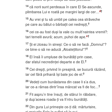
14
că norii sunt perdeaua în care El Se-ascunde,
d
†
plimbarea Lui e roată pe margini largi de cer…
15
Au vrei şi tu să umbli pe calea cea străveche
†
pe care au bătut-o bărbaţii cei nedrepţi,
16
cei ce-au fost duşi la vale cu mult’naintea vremii?:
e
†
tari temelii avură; acum, puhoi de ape.
17
Şi ei ziceau în sineşi: Ce-o să ne facă „Domnul”?
†
ce bine-o să ne-aducă „Atoateţiitorul”?
18
El însă îi umpluse de bunătăţi prin case,
†
dar sfatul necredinţei departe e de El.
19
Cei drepţi, privind în preajmă, se bucură râzând,
†
iar cel fără prihană îşi bate joc de ei:
20
Vedeţi cum bunăstarea din case li s’a dus,
†
iar ce-a rămas dintr’însa mâncat va fi de foc…
21
Fii aspru’n tine însuţi, de stărui în răbdare,
şi dup’aceea roada-ţi va fi’ntru bunătăţi.
22
Din gura Lui primeşte ce-ţi dă: mărturisire,
şi graiurile Sale la suflet să le pui.