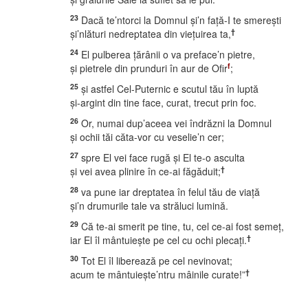
23
Dacă te’ntorci la Domnul şi’n faţă-I te smereşti
†
şi’nlături nedreptatea din vieţuirea ta,
24
El pulberea ţărânii o va preface’n pietre,
f
şi pietrele din prunduri în aur de Ofir
;
25
şi astfel Cel-Puternic e scutul tău în luptă
şi-argint din tine face, curat, trecut prin foc.
26
Or, numai dup’aceea vei îndrăzni la Domnul
şi ochii tăi căta-vor cu veselie’n cer;
27
spre El vei face rugă şi El te-o asculta
†
şi vei avea plinire în ce-ai făgăduit;
28
va pune iar dreptatea în felul tău de viaţă
şi’n drumurile tale va străluci lumină.
29
Că te-ai smerit pe tine, tu, cel ce-ai fost semeţ,
†
iar El îl mântuieşte pe cel cu ochi plecaţi.
30
Tot El îl liberează pe cel nevinovat;
†
acum te mântuieşte’ntru mâinile curate!”