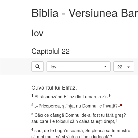
Biblia - Versiunea B
Iov
Capitolul 22
Iov
22
Cuvântul lui Elifaz.
1
†
Şi răspunzând Elifaz din Teman, a zis:
2
a
„«Priceperea, ştiinţa, nu Domnul le învaţă?»
3
Căci ce câştigă Domnul de-ai fost tu fără greş?
†
sau care-I e folosul că’n calea ta eşti drept,
4
sau, de te bagă’n seamă, Se pleacă să te mustre
şi, mai mult, să şi vină cu tine’n judecată?