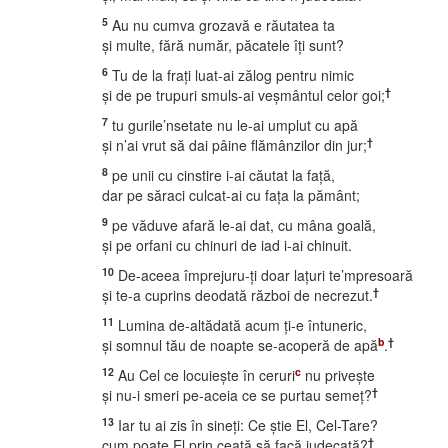
5
Au nu cumva grozavă e răutatea ta
şi multe, fără număr, păcatele îţi sunt?
6
Tu de la fraţi luat-ai zălog pentru nimic
†
şi de pe trupuri smuls-ai veşmântul celor goi;
7
tu gurile’nsetate nu le-ai umplut cu apă
†
şi n’ai vrut să dai pâine flămânzilor din jur;
8
pe unii cu cinstire i-ai căutat la faţă,
dar pe săraci culcat-ai cu faţa la pământ;
9
pe văduve afară le-ai dat, cu mâna goală,
şi pe orfani cu chinuri de iad i-ai chinuit.
10
De-aceea împrejuru-ţi doar laţuri te’mpresoară
†
şi te-a cuprins deodată război de necrezut.
11
Lumina de-altădată acum ţi-e întuneric,
b
†
şi somnul tău de noapte se-acoperă de apă
.
12
c
Au Cel ce locuieşte în ceruri
nu priveşte
†
şi nu-i smeri pe-aceia ce se purtau semeţ?
13
Iar tu ai zis în sineţi: Ce ştie El, Cel-Tare?
†
cum poate El prin ceaţă să facă judecată?