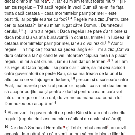
decât dintr’o inimă rea
…”. Iar eu m’am temut foarte mult
şi i-
am zis regelui: – Trăiască regele în veci! Cum să nu-mi fie faţa
tristă dacă cetatea – casa mormintelor părinţilor mei – este
†
4
pustiită, iar porţile ei arse cu foc?
Regele mi-a zis: „Pentru cine
ceri tu aceasta?” Iar eu m’am rugat către Domnul, Dumnezeul
†
5
cerului,
şi i-am zis regelui: Dacă regelui i se pare c’ar fi bine şi
dacă robul tău va afla bunăvoinţă în ochii tăi, trimite-l în Iudeea, în
†
6
cetatea mormintelor părinţilor mei, iar eu o voi rezidi.
Atunci
c
regele – în timp ce ţiitoarea sa şedea lângă el
– mi-a zis: „Cât va
dura călătoria ta? şi când te vei întoarce?” Spusa mea i-a plăcut
d
†
7
regelui; el mi-a dat drumul, iar eu i-am dat un termen.
Şi i-am
zis regelui: Dacă regelui i se pare c’ar fi bine, să-mi dea scrisori
către guvernatorii de peste Râu, ca să mă treacă de la unul la
†
8
altul până ce voi ajunge în Iudeea,
precum şi o scrisoare către
Asaf, mai-marele paznic al pădurilor regelui, ca să-mi dea lemne
să acopăr porţile, ca şi pentru ziduri şi pentru casa în care voi
intra. Iar regele mi le-a dat, de vreme ce mâna cea bună a lui
†
Dumnezeu era asupră-mi.
9
Şi am venit la guvernatorii de peste Râu şi le-am dat scrisorile
regelui (regele trimisese cu mine căpitani de oaste şi călăreţi).
10
e
f
Dar dacă Sanbalat Horonitul
şi Tobie, robul amonit
, au auzit
aceasta, le-a părut rău că a venit un om să caute binele fiilor lui