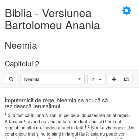
×
Biblia - Versiunea
Bartolomeu Anania
Neemia
D
Capitolul 2
Neemia
2
D
Împuternicit de rege, Neemia se apucă să
rezidească Ierusalimul.
1
Şi a fost că în luna Nisan, în cel de al douăzecilea an al regelui
a
Artaxerxe
, având eu vinul în faţă, am luat vinul şi i l-am dat
†
2
regelui; un altul nu-i şedea atunci în faţă.
Şi mi-a zis regele: „De
ce ai chipul trist şi nu te simţi în largul tău?: asta nu poate veni
b
†
3