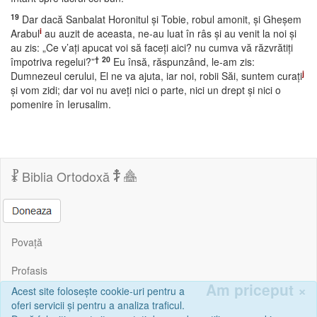
19
Dar dacă Sanbalat Horonitul şi Tobie, robul amonit, şi Gheşem
i
Arabul
au auzit de aceasta, ne-au luat în râs şi au venit la noi şi
au zis: „Ce v’aţi apucat voi să faceţi aici? nu cumva vă răzvrătiţi
†
20
împotriva regelui?”
Eu însă, răspunzând, le-am zis:
j
Dumnezeul cerului, El ne va ajuta, iar noi, robii Săi, suntem curaţi
şi vom zidi; dar voi nu aveţi nici o parte, nici un drept şi nici o
pomenire în Ierusalim.
Biblia Ortodoxă
Povață
Profasis
Am priceput
×
Acest site folosește cookie-uri pentru a
Corespondență
oferi servicii și pentru a analiza traficul.