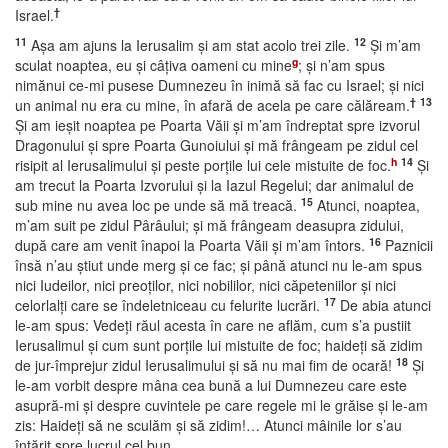
†
Israel.
11
12
Aşa am ajuns la Ierusalim şi am stat acolo trei zile.
Şi m’am
g
sculat noaptea, eu şi câţiva oameni cu mine
; şi n’am spus
nimănui ce-mi pusese Dumnezeu în inimă să fac cu Israel; şi nici
†
13
un animal nu era cu mine, în afară de acela pe care călăream.
Şi am ieşit noaptea pe Poarta Văii şi m’am îndreptat spre izvorul
Dragonului şi spre Poarta Gunoiului şi mă frângeam pe zidul cel
h
14
risipit al Ierusalimului şi peste porţile lui cele mistuite de foc.
Şi
am trecut la Poarta Izvorului şi la Iazul Regelui; dar animalul de
15
sub mine nu avea loc pe unde să mă treacă.
Atunci, noaptea,
m’am suit pe zidul Pârâului; şi mă frângeam deasupra zidului,
16
după care am venit înapoi la Poarta Văii şi m’am întors.
Paznicii
însă n’au ştiut unde merg şi ce fac; şi până atunci nu le-am spus
nici Iudeilor, nici preoţilor, nici nobililor, nici căpeteniilor şi nici
17
celorlalţi care se îndeletniceau cu felurite lucrări.
De abia atunci
le-am spus: Vedeţi răul acesta în care ne aflăm, cum s’a pustiit
Ierusalimul şi cum sunt porţile lui mistuite de foc; haideţi să zidim
18
de jur-împrejur zidul Ierusalimului şi să nu mai fim de ocară!
Şi
le-am vorbit despre mâna cea bună a lui Dumnezeu care este
asupră-mi şi despre cuvintele pe care regele mi le grăise şi le-am
zis: Haideţi să ne sculăm şi să zidim!… Atunci mâinile lor s’au
întărit spre lucrul cel bun.