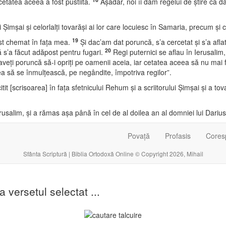
cetatea aceea a fost pustiită.
Aşadar, noi îi dăm regelui de ştire că da
i Şimşai şi celorlalţi tovarăşi ai lor care locuiesc în Samaria, precum şi
19
ost chemat în faţa mea.
Şi dac’am dat poruncă, s’a cercetat şi s’a aflat
20
ă s’a făcut adăpost pentru fugari.
Regi puternici se aflau în Ierusalim
veţi poruncă să-i opriţi pe oamenii aceia, iar cetatea aceea să nu mai f
 să se înmulţească, pe negândite, împotriva regilor”.
t [scrisoarea] în faţa sfetnicului Rehum şi a scriitorului Şimşai şi a tova
rusalim, şi a rămas aşa până în cel de al doilea an al domniei lui Darius,
Povață
Profasis
Cores
Sfânta Scriptură | Biblia Ortodoxă Online © Copyright 2026, Mihail
la versetul selectat ...