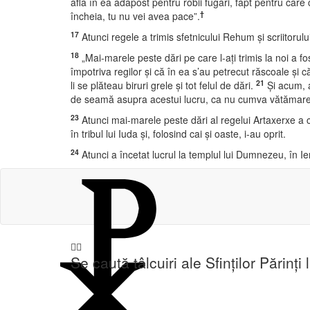
află în ea adăpost pentru robii fugari, fapt pentru care 
†
încheia, tu nu vei avea pace”.
17
Atunci regele a trimis sfetnicului Rehum şi scriitorulu
18
„Mai-marele peste dări pe care l-aţi trimis la noi a f
împotriva regilor şi că în ea s’au petrecut răscoale şi c
21
li se plăteau biruri grele şi tot felul de dări.
Şi acum, a
de seamă asupra acestui lucru, ca nu cumva vătămarea
23
Atunci mai-marele peste dări al regelui Artaxerxe a citi
în tribul lui Iuda şi, folosind cai şi oaste, i-au oprit.
24
Atunci a încetat lucrul la templul lui Dumnezeu, în Ie
Se caută tâlcuiri ale Sfinților Părinți 