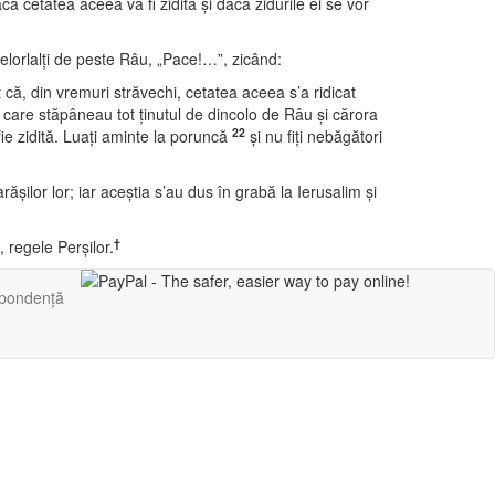
că cetatea aceea va fi zidită şi dacă zidurile ei se vor
 celorlalţi de peste Râu, „Pace!…”, zicând:
 că, din vremuri străvechi, cetatea aceea s’a ridicat
, care stăpâneau tot ţinutul de dincolo de Râu şi cărora
22
ie zidită. Luaţi aminte la poruncă
şi nu fiţi nebăgători
răşilor lor; iar aceştia s’au dus în grabă la Ierusalim şi
†
 regele Perşilor.
pondență