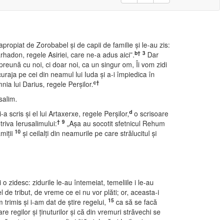
apropiat de Zorobabel şi de capii de familie şi le-au zis:
b
†
3
rhadon, regele Asiriei, care ne-a adus aici”.
Dar
mpreună cu noi, ci doar noi, ca un singur om, Îi vom zidi
raja pe cei din neamul lui Iuda şi a-i împiedica în
c
†
ia lui Darius, regele Perşilor.
salim.
d
-a scris şi el lui Artaxerxe, regele Perşilor,
o scrisoare
†
9
riva Ierusalimului:
„Aşa au socotit sfetnicul Rehum
10
miţii
şi ceilalţi din neamurile pe care strălucitul şi
 o zidesc: zidurile le-au întemeiat, temeliile i le-au
l de tribut, de vreme ce ei nu vor plăti; or, aceasta-i
15
trimis şi i-am dat de ştire regelui,
ca să se facă
e regilor şi ţinuturilor şi că din vremuri străvechi se