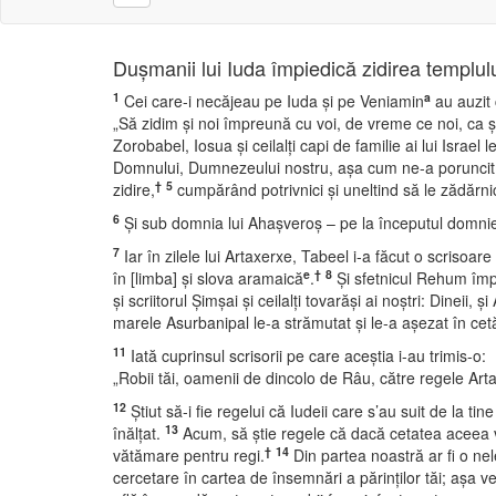
Duşmanii lui Iuda împiedică zidirea templulu
1
a
Cei care-i necăjeau pe Iuda şi pe Veniamin
au auzit 
„Să zidim şi noi împreună cu voi, de vreme ce noi, ca şi
Zorobabel, Iosua şi ceilalţi capi de familie ai lui Israe
Domnului, Dumnezeului nostru, aşa cum ne-a poruncit C
†
5
zidire,
cumpărând potrivnici şi uneltind să le zădărnic
6
Şi sub domnia lui Ahaşveroş – pe la începutul domniei a
7
Iar în zilele lui Artaxerxe, Tabeel i-a făcut o scrisoare 
e
†
8
în [limba] şi slova aramaică
.
Şi sfetnicul Rehum împr
şi scriitorul Şimşai şi ceilalţi tovarăşi ai noştri: Dineii, ş
marele Asurbanipal le-a strămutat şi le-a aşezat în cetă
11
Iată cuprinsul scrisorii pe care aceştia i-au trimis-o:
„Robii tăi, oamenii de dincolo de Râu, către regele Art
12
Ştiut să-i fie regelui că Iudeii care s’au suit de la tin
13
înălţat.
Acum, să ştie regele că dacă cetatea aceea va f
†
14
vătămare pentru regi.
Din partea noastră ar fi o nel
cercetare în cartea de însemnări a părinţilor tăi; aşa ve