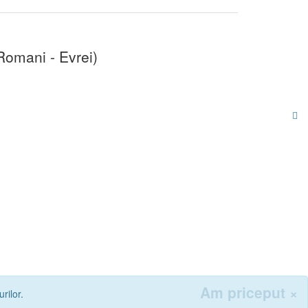
Romani - Evrei)
Am priceput
×
rilor.