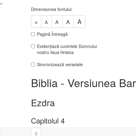
×
Dimensiunea fontului:
A
A
A
A
A
Pagină Întreagă
Evidențiază cuvintele Domnului
nostru Iisus Hristos
Sincronizează versetele
Biblia - Versiunea B
Ezdra
Capitolul 4