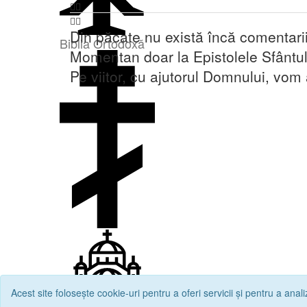
Din păcate nu există încă comentari
Biblia Ortodoxă
Momentan doar la Epistolele Sfântul
Pe viitor, cu ajutorul Domnului, vom
Acest site folosește cookie-uri pentru a oferi servicii și pentru a analiz