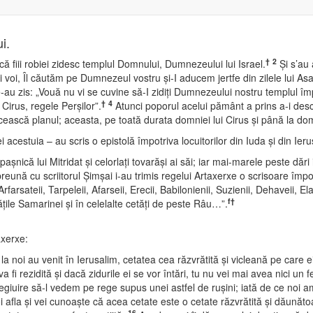
i.
†
2
că fiii robiei zidesc templul Domnului, Dumnezeului lui Israel.
Şi s’au 
 voi, Îl căutăm pe Dumnezeul vostru şi-I aducem jertfe din zilele lui Asa
l le-au zis: „Vouă nu vi se cuvine să-I zidiţi Dumnezeului nostru templul î
†
4
irus, regele Perşilor”.
Atunci poporul acelui pământ a prins a-i descu
ească planul; aceasta, pe toată durata domniei lui Cirus şi până la domn
cestuia – au scris o epistolă împotriva locuitorilor din Iuda şi din Ieru
paşnică lui Mitridat şi celorlaţi tovarăşi ai săi; iar mai-marele peste dări i
eună cu scriitorul Şimşai i-au trimis regelui Artaxerxe o scrisoare împot
i Arfarsateii, Tarpeleii, Afarseii, Erecii, Babilonienii, Suzienii, Dehaveii, Ela
f
†
ţile Samarinei şi în celelalte cetăţi de peste Râu…”.
axerxe:
e la noi au venit în Ierusalim, cetatea cea răzvrătită şi vicleană pe care ei
i rezidită şi dacă zidurile ei se vor întări, tu nu vei mai avea nici un fe
egiuire să-l vedem pe rege supus unei astfel de ruşini; iată de ce noi am 
i afla şi vei cunoaşte că acea cetate este o cetate răzvrătită şi dăunătoar
16