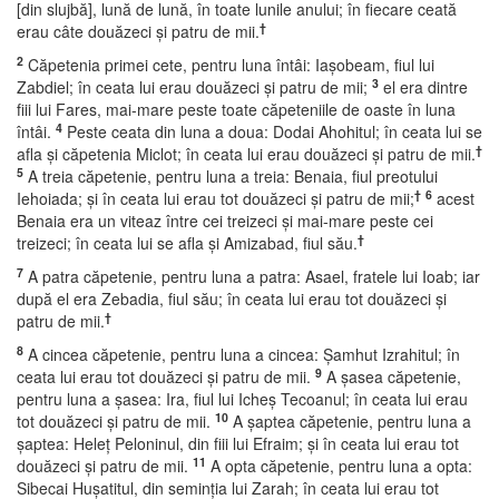
[din slujbă], lună de lună, în toate lunile anului; în fiecare ceată
†
erau câte douăzeci şi patru de mii.
2
Căpetenia primei cete, pentru luna întâi: Iaşobeam, fiul lui
3
Zabdiel; în ceata lui erau douăzeci şi patru de mii;
el era dintre
fiii lui Fares, mai-mare peste toate căpeteniile de oaste în luna
4
întâi.
Peste ceata din luna a doua: Dodai Ahohitul; în ceata lui se
†
afla şi căpetenia Miclot; în ceata lui erau douăzeci şi patru de mii.
5
A treia căpetenie, pentru luna a treia: Benaia, fiul preotului
†
6
Iehoiada; şi în ceata lui erau tot douăzeci şi patru de mii;
acest
Benaia era un viteaz între cei treizeci şi mai-mare peste cei
†
treizeci; în ceata lui se afla şi Amizabad, fiul său.
7
A patra căpetenie, pentru luna a patra: Asael, fratele lui Ioab; iar
după el era Zebadia, fiul său; în ceata lui erau tot douăzeci şi
†
patru de mii.
8
A cincea căpetenie, pentru luna a cincea: Şamhut Izrahitul; în
9
ceata lui erau tot douăzeci şi patru de mii.
A şasea căpetenie,
pentru luna a şasea: Ira, fiul lui Icheş Tecoanul; în ceata lui erau
10
tot douăzeci şi patru de mii.
A şaptea căpetenie, pentru luna a
şaptea: Heleţ Peloninul, din fiii lui Efraim; şi în ceata lui erau tot
11
douăzeci şi patru de mii.
A opta căpetenie, pentru luna a opta:
Sibecai Huşatitul, din seminţia lui Zarah; în ceata lui erau tot