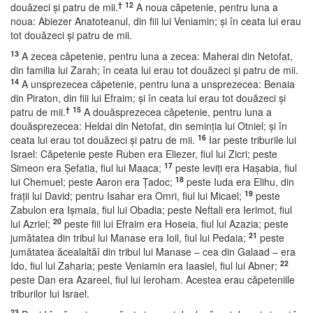
†
12
douăzeci şi patru de mii.
A noua căpetenie, pentru luna a
noua: Abiezer Anatoteanul, din fiii lui Veniamin; şi în ceata lui erau
tot douăzeci şi patru de mii.
13
A zecea căpetenie, pentru luna a zecea: Maherai din Netofat,
din familia lui Zarah; în ceata lui erau tot douăzeci şi patru de mii.
14
A unsprezecea căpetenie, pentru luna a unsprezecea: Benaia
din Piraton, din fiii lui Efraim; şi în ceata lui erau tot douăzeci şi
†
15
patru de mii.
A douăsprezecea căpetenie, pentru luna a
douăsprezecea: Heldai din Netofat, din seminţia lui Otniel; şi în
16
ceata lui erau tot douăzeci şi patru de mii.
Iar peste triburile lui
Israel: Căpetenie peste Ruben era Eliezer, fiul lui Zicri; peste
17
Simeon era Şefatia, fiul lui Maaca;
peste leviţi era Haşabia, fiul
18
lui Chemuel; peste Aaron era Ţadoc;
peste Iuda era Elihu, din
19
fraţii lui David; pentru Isahar era Omri, fiul lui Micael;
peste
Zabulon era Işmaia, fiul lui Obadia; peste Neftali era Ierimot, fiul
20
lui Azriel;
peste fiii lui Efraim era Hoseia, fiul lui Azazia; peste
21
jumătatea din tribul lui Manase era Ioil, fiul lui Pedaia;
peste
jumătatea ăcealaltăî din tribul lui Manase – cea din Galaad – era
22
Ido, fiul lui Zaharia; peste Veniamin era Iaasiel, fiul lui Abner;
peste Dan era Azareel, fiul lui Ieroham. Acestea erau căpeteniile
triburilor lui Israel.
23