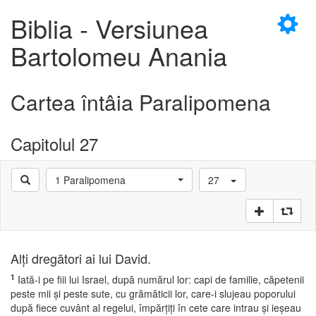
×
Biblia - Versiunea
Bartolomeu Anania
Cartea întâia Paralipomena
D
Capitolul 27
1 Paralipomena
27
D
Alţi dregători ai lui David.
1
Iată-i pe fiii lui Israel, după numărul lor: capi de familie, căpetenii
peste mii şi peste sute, cu grămăticii lor, care-i slujeau poporului
după fiece cuvânt al regelui, împărţiţi în cete care intrau şi ieşeau