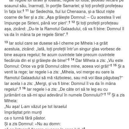
scaunul său, înarmaţi, în porţile Samariei; şi toţi profeţii profeţeau
†
11
în faţa lor.
Iar Sedechia, fiul lui Chenaana, şi-a făcut nişte
coarne de fier şi a zis: „Aşa grăieşte Domnul: – Cu acestea îi vei
†
12
împunge pe Sirieni, până vor pieri”.
Şi toţi profeţii profeţeau
aşa, zicând: „Du-te la Ramotul Galaadului, că va fi bine: Domnul îl
†
va da în mâna ta pe regele Siriei”.
13
Iar solul care se dusese să-l cheme pe Miheia i-a grăit
acestuia, zicând: „Iată, toţi profeţii într’un singur glas vorbesc de
bine asupra regelui; fie acum cuvintele tale precum cuvintele
†
14
fiecăruia din ei şi grăieşte de bine!”
Dar Miheia a zis: „Viu este
†
15
Domnul: Orice va grăi Domnul către mine, aceea voi grăi!”
Şi a
venit la rege; iar regele i-a zis: „Miheia, voi merge eu oare la
Ramotul Galaadului să mă războiesc, sau mă voi lăsa păgubaş?”
Iar acela i-a zis: „Mergi, şi va fi bine: Domnul îl va da în mâna
†
16
regelui”.
Iar regele i-a zis: „De câte ori să te leg eu cu
†
17
jurământ ca să-mi spui adevărul în numele Domnului?”
Şi a zis
Miheia:
„Nu aşa! L-am văzut pe tot Israelul
împrăştiat prin munţi
ca o turmă fără păstor.
Şi a zis Domnul: «Nu au domn:
†