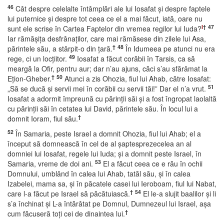
46
Cât despre celelalte întâmplări ale lui Iosafat şi despre faptele
lui puternice şi despre tot ceea ce el a mai făcut, iată, oare nu
l
†
47
sunt ele scrise în Cartea Faptelor din vremea regilor lui Iuda?
Iar rămăşiţa desfrânaţilor, care mai rămăsese din zilele lui Asa,
†
48
părintele său, a stârpit-o din ţară.
În Idumeea pe atunci nu era
49
rege, ci un locţiitor.
Iosafat a făcut corăbii în Tarsis, ca să
meargă la Ofir, pentru aur; dar n’au ajuns, căci s’au sfărâmat la
†
50
Eţion-Gheber.
Atunci a zis Ohozia, fiul lui Ahab, către Iosafat:
51
„Să se ducă şi servii mei în corăbii cu servii tăi!” Dar el n’a vrut.
Iosafat a adormit împreună cu părinţii săi şi a fost îngropat laolaltă
cu părinţii săi în cetatea lui David, părintele său. În locul lui a
†
domnit Ioram, fiul său.
52
În Samaria, peste Israel a domnit Ohozia, fiul lui Ahab; el a
început să domnească în cel de al şaptesprezecelea an al
domniei lui Iosafat, regele lui Iuda; şi a domnit peste Israel, în
53
Samaria, vreme de doi ani.
El a făcut ceea ce e rău în ochii
Domnului, umblând în calea lui Ahab, tatăl său, şi în calea
Izabelei, mama sa, şi în păcatele casei lui Ieroboam, fiul lui Nabat,
†
54
care l-a făcut pe Israel să păcătuiască.
El le-a slujit baalilor şi li
s’a închinat şi L-a întărâtat pe Domnul, Dumnezeul lui Israel, aşa
†
cum făcuseră toţi cei de dinaintea lui.