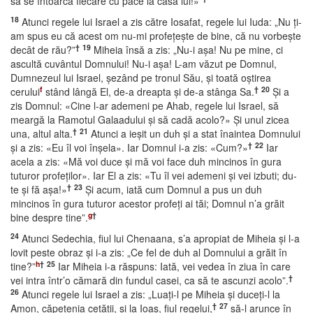
să se întoarcă fiecare cu pace la casa lui!»”
18
Atunci regele lui Israel a zis către Iosafat, regele lui Iuda: „Nu ţi-
am spus eu că acest om nu-mi profeţeşte de bine, că nu vorbeşte
†
19
decât de rău?”
Miheia însă a zis: „Nu-i aşa! Nu pe mine, ci
ascultă cuvântul Domnului! Nu-i aşa! L-am văzut pe Domnul,
Dumnezeul lui Israel, şezând pe tronul Său, şi toată oştirea
f
†
20
cerului
stând lângă El, de-a dreapta şi de-a stânga Sa.
Şi a
zis Domnul: «Cine l-ar ademeni pe Ahab, regele lui Israel, să
meargă la Ramotul Galaadului şi să cadă acolo?» Şi unul zicea
†
21
una, altul alta.
Atunci a ieşit un duh şi a stat înaintea Domnului
†
22
şi a zis: «Eu îl voi înşela». Iar Domnul i-a zis: «Cum?»
Iar
acela a zis: «Mă voi duce şi mă voi face duh mincinos în gura
tuturor profeţilor». Iar El a zis: «Tu îl vei ademeni şi vei izbuti; du-
†
23
te şi fă aşa!»
Şi acum, iată cum Domnul a pus un duh
mincinos în gura tuturor acestor profeţi ai tăi; Domnul n’a grăit
g
†
bine despre tine”.
24
Atunci Sedechia, fiul lui Chenaana, s’a apropiat de Miheia şi l-a
lovit peste obraz şi i-a zis: „Ce fel de duh al Domnului a grăit în
h
†
25
tine?”
Iar Miheia i-a răspuns: Iată, vei vedea în ziua în care
†
vei intra într’o cămară din fundul casei, ca să te ascunzi acolo”.
26
Atunci regele lui Israel a zis: „Luaţi-l pe Miheia şi duceţi-l la
†
27
Amon, căpetenia cetăţii, şi la Ioaş, fiul regelui,
să-l arunce în