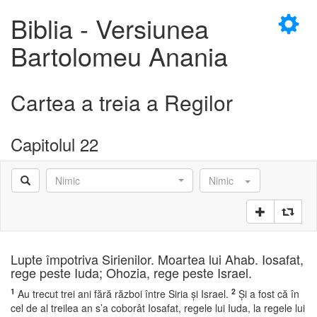
×
Biblia - Versiunea
Bartolomeu Anania
Cartea a treia a Regilor
D
Capitolul 22
Nimic
Nimic
D
Lupte împotriva Sirienilor. Moartea lui Ahab. Iosafat,
rege peste Iuda; Ohozia, rege peste Israel.
1
2
Au trecut trei ani fără război între Siria şi Israel.
Şi a fost că în
cel de al treilea an s’a coborât Iosafat, regele lui Iuda, la regele lui