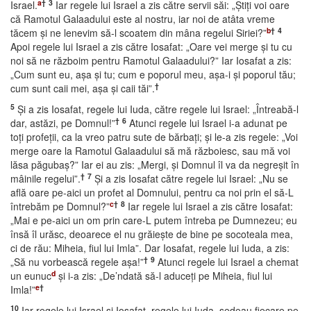
a
†
3
Israel.
Iar regele lui Israel a zis către servii săi: „Ştiţi voi oare
că Ramotul Galaadului este al nostru, iar noi de atâta vreme
b
†
4
tăcem şi ne lenevim să-l scoatem din mâna regelui Siriei?”
Apoi regele lui Israel a zis către Iosafat: „Oare vei merge şi tu cu
noi să ne războim pentru Ramotul Galaadului?” Iar Iosafat a zis:
„Cum sunt eu, aşa şi tu; cum e poporul meu, aşa-i şi poporul tău;
†
cum sunt caii mei, aşa şi caii tăi”.
5
Şi a zis Iosafat, regele lui Iuda, către regele lui Israel: „Întreabă-l
†
6
dar, astăzi, pe Domnul!”
Atunci regele lui Israel i-a adunat pe
toţi profeţii, ca la vreo patru sute de bărbaţi; şi le-a zis regele: „Voi
merge oare la Ramotul Galaadului să mă războiesc, sau mă voi
lăsa păgubaş?” Iar ei au zis: „Mergi, şi Domnul îl va da negreşit în
†
7
mâinile regelui”.
Şi a zis Iosafat către regele lui Israel: „Nu se
află oare pe-aici un profet al Domnului, pentru ca noi prin el să-L
c
†
8
întrebăm pe Domnul?”
Iar regele lui Israel a zis către Iosafat:
„Mai e pe-aici un om prin care-L putem întreba pe Dumnezeu; eu
însă îl urăsc, deoarece el nu grăieşte de bine pe socoteala mea,
ci de rău: Miheia, fiul lui Imla”. Dar Iosafat, regele lui Iuda, a zis:
†
9
„Să nu vorbească regele aşa!”
Atunci regele lui Israel a chemat
d
un eunuc
şi i-a zis: „De’ndată să-l aduceţi pe Miheia, fiul lui
e
†
Imla!”
10
Iar regele lui Israel şi Iosafat, regele lui Iuda, şedeau fiecare pe