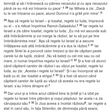
temniţă şi să-l hrănească cu pâinea necazului şi cu apa necazului
†
28
până ce eu mă voi întoarce cu pace”.
Iar Miheia a zis: „Dacă
i
†
tu te vei întoarce cu pace, atunci Domnul n’a grăit prin mine”.
29
Aşa că regele lui Israel – şi Iosafat, regele lui Iuda, împreună
†
30
cu el – s’a ridicat împotriva Ramot-Galaadului.
Iar regele lui
Israel a zis către Iosafat, regele lui Iuda: „Eu mă voi ascunde sub
altă îmbrăcăminte şi voi merge la război, iar tu să pui pe tine
îmbrăcămintea mea”. Aşa că regele lui Israel şi-a ascuns
†
31
înfăţişarea sub altă îmbrăcăminte şi s’a dus la război.
Iar
regele Siriei le-a poruncit celor treizeci şi doi de căpitani peste
carele lui de luptă, zicând: „Nu vă bateţi cu cel mic sau cu cel
†
32
mare, ci numai împotriva regelui lui Israel!”
Şi a fost că atunci
când căpitanii carelor de război l-au văzut pe Iosafat, regele lui
Iuda, au zis: „Acesta-i regele lui Israel!” Şi l-au înconjurat să se
†
33
bată cu el; dar Iosafat a strigat.
Şi a fost că atunci când
căpitanii carelor de luptă au văzut că acesta nu era regele lui
†
Israel, s’au întors dinspre el.
34
j
Dar unul şi-a întins arcul cătând bine la ţintă
şi l-a izbit pe
regele lui Israel între plămâni şi coşul pieptului. Iar acela i-a zis
†
35
k
căruţaşului său:
În ziua aceea a încetat războiul
, iar regele a
stat în carul său, în faţa Sirienilor, de dimineaţa până seara;