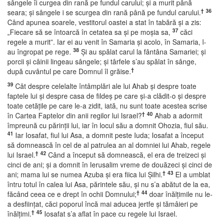
sângele îi curgea din rană pe fundul carului; şi a murit până
†
36
seara; şi sângele i se scurgea din rană până pe fundul carului.
Când apunea soarele, vestitorul oastei a stat în tabără şi a zis:
37
„Fiecare să se întoarcă în cetatea sa şi pe moşia sa,
căci
regele a murit”. Iar ei au venit în Samaria şi acolo, în Samaria, l-
38
au îngropat pe rege.
Şi au spălat carul la fântâna Samariei; şi
porcii şi câinii lingeau sângele; şi târfele s’au spălat în sânge,
†
după cuvântul pe care Domnul îl grăise.
39
Cât despre celelalte întâmplări ale lui Ahab şi despre toate
faptele lui şi despre casa de fildeş pe care şi-a clădit-o şi despre
toate cetăţile pe care le-a zidit, iată, nu sunt toate acestea scrise
†
40
în Cartea Faptelor din anii regilor lui Israel?
Ahab a adormit
împreună cu părinţii lui, iar în locul său a domnit Ohozia, fiul său.
41
Iar Iosafat, fiul lui Asa, a domnit peste Iuda; Iosafat a început
să domnească în cel de al patrulea an al domniei lui Ahab, regele
†
42
lui Israel.
Când a început să domnească, el era de treizeci şi
cinci de ani; şi a domnit în Ierusalim vreme de douăzeci şi cinci de
†
43
ani; mama lui se numea Azuba şi era fiica lui Şilhi.
El a umblat
întru totul în calea lui Asa, părintele său, şi nu s’a abătut de la ea,
†
44
făcând ceea ce e drept în ochii Domnului;
doar înălţimile nu le-
a desfiinţat, căci poporul încă mai aducea jertfe şi tămâieri pe
†
45
înălţimi.
Iosafat s’a aflat în pace cu regele lui Israel.