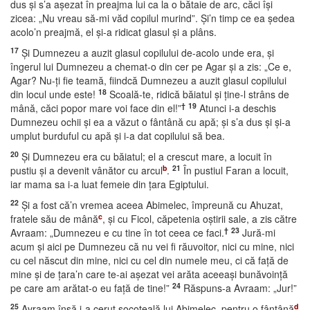
dus şi s’a aşezat în preajma lui ca la o bătaie de arc, căci îşi
zicea: „Nu vreau să-mi văd copilul murind”. Şi’n timp ce ea şedea
acolo’n preajmă, el şi-a ridicat glasul şi a plâns.
17
Şi Dumnezeu a auzit glasul copilului de-acolo unde era, şi
îngerul lui Dumnezeu a chemat-o din cer pe Agar şi a zis: „Ce e,
Agar? Nu-ţi fie teamă, fiindcă Dumnezeu a auzit glasul copilului
18
din locul unde este!
Scoală-te, ridică băiatul şi ţine-l strâns de
†
19
mână, căci popor mare voi face din el!”
Atunci i-a deschis
Dumnezeu ochii şi ea a văzut o fântână cu apă; şi s’a dus şi şi-a
umplut burduful cu apă şi i-a dat copilului să bea.
20
Şi Dumnezeu era cu băiatul; el a crescut mare, a locuit în
b
21
pustiu şi a devenit vânător cu arcul
.
În pustiul Faran a locuit,
iar mama sa i-a luat femeie din ţara Egiptului.
22
Şi a fost că’n vremea aceea Abimelec, împreună cu Ahuzat,
c
fratele său de mână
, şi cu Ficol, căpetenia oştirii sale, a zis către
†
23
Avraam: „Dumnezeu e cu tine în tot ceea ce faci.
Jură-mi
acum şi aici pe Dumnezeu că nu vei fi răuvoitor, nici cu mine, nici
cu cel născut din mine, nici cu cel din numele meu, ci că faţă de
mine şi de ţara’n care te-ai aşezat vei arăta aceeaşi bunăvoinţă
24
pe care am arătat-o eu faţă de tine!”
Răspuns-a Avraam: „Jur!”
25
d
Avraam însă i-a cerut socoteală lui Abimelec, pentru o fântână