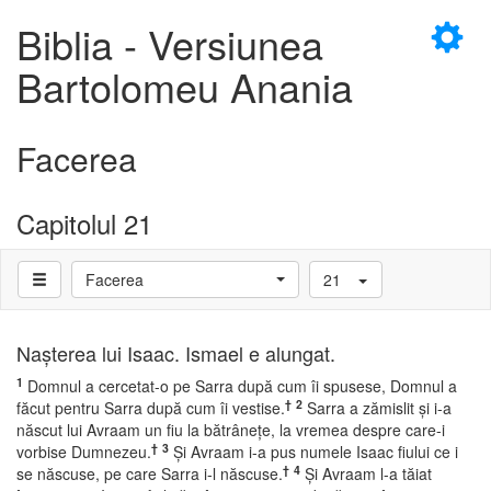
×
Biblia - Versiunea
Bartolomeu Anania
Facerea
D
Capitolul 21
Facerea
21
D
Naşterea lui Isaac. Ismael e alungat.
1
Domnul a cercetat-o pe Sarra după cum îi spusese, Domnul a
†
2
făcut pentru Sarra după cum îi vestise.
Sarra a zămislit şi i-a
născut lui Avraam un fiu la bătrâneţe, la vremea despre care-i
†
3
vorbise Dumnezeu.
Şi Avraam i-a pus numele Isaac fiului ce i
†
4
se născuse, pe care Sarra i-l născuse.
Şi Avraam l-a tăiat