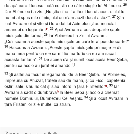
26
de apă care-i fusese luată cu sila de către slugile lui Abimelec.
Dar Abimelec i-a zis: „Nu ştiu cine ţi-a făcut lucrul acesta: nici tu
27
nu mi-ai spus mie nimic, nici eu n’am auzit decât astăzi”.
Şi a
luat Avraam oi şi vite şi i le-a dat lui Abimelec şi au încheiat
e
28
amândoi un legământ
.
Apoi Avraam a pus deoparte şapte
29
mieluşele din turmă,
iar Abimelec i-a zis lui Avraam:
„Ce’nseamnă aceste şapte mieluşele pe care le-ai pus deoparte?”
30
Răspuns-a Avraam: „Aceste şapte mieluşele primeşte-le din
mâna mea pentru ca ele să-mi fie mărturie că eu am săpat
31
această fântână”.
De aceea s’a şi numit locul acela Beer-Şeba,
f
†
pentru că acolo au jurat ei amândoi
.
32
Şi astfel au făcut ei legământul de la Beer-Şeba. Iar Abimelec,
împreună cu Ahuzat, fratele său de mână, şi cu Ficol, căpetenia
g
33
oştirii sale, s’au ridicat şi s’au întors în ţara Filistenilor
.
Iar
h
Avraam a sădit o dumbravă
la Beer-Şeba şi acolo a chemat
34
numele Domnului, Dumnezeu-Cel-Veşnic.
Şi a locuit Avraam în
ţara Filistenilor zile multe, ca străin.