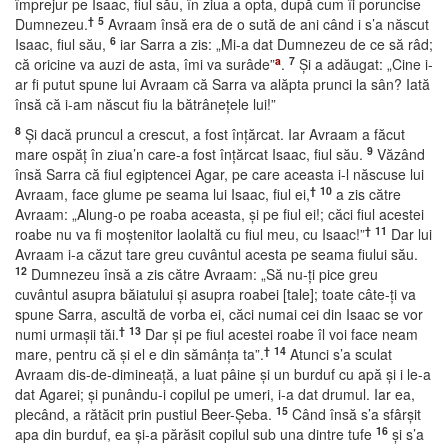
împrejur pe Isaac, fiul său, în ziua a opta, după cum îi poruncise
†
5
Dumnezeu.
Avraam însă era de o sută de ani când i s’a născut
6
Isaac, fiul său,
iar Sarra a zis: „Mi-a dat Dumnezeu de ce să râd;
a
7
că oricine va auzi de asta, îmi va surâde”
.
Şi a adăugat: „Cine i-
ar fi putut spune lui Avraam că Sarra va alăpta prunci la sân? Iată
însă că i-am născut fiu la bătrâneţele lui!”
8
Şi dacă pruncul a crescut, a fost înţărcat. Iar Avraam a făcut
9
mare ospăţ în ziua’n care-a fost înţărcat Isaac, fiul său.
Văzând
însă Sarra că fiul egiptencei Agar, pe care aceasta i-l născuse lui
†
10
Avraam, face glume pe seama lui Isaac, fiul ei,
a zis către
Avraam: „Alung-o pe roaba aceasta, şi pe fiul ei!; căci fiul acestei
†
11
roabe nu va fi moştenitor laolaltă cu fiul meu, cu Isaac!”
Dar lui
Avraam i-a căzut tare greu cuvântul acesta pe seama fiului său.
12
Dumnezeu însă a zis către Avraam: „Să nu-ţi pice greu
cuvântul asupra băiatului şi asupra roabei [tale]; toate câte-ţi va
spune Sarra, ascultă de vorba ei, căci numai cei din Isaac se vor
†
13
numi urmaşii tăi.
Dar şi pe fiul acestei roabe îl voi face neam
†
14
mare, pentru că şi el e din sămânţa ta”.
Atunci s’a sculat
Avraam dis-de-dimineaţă, a luat pâine şi un burduf cu apă şi i le-a
dat Agarei; şi punându-i copilul pe umeri, i-a dat drumul. Iar ea,
15
plecând, a rătăcit prin pustiul Beer-Şeba.
Când însă s’a sfârşit
16
apa din burduf, ea şi-a părăsit copilul sub una dintre tufe
şi s’a