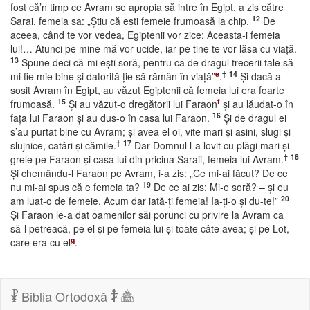
fost că’n timp ce Avram se apropia să intre în Egipt, a zis către
12
Sarai, femeia sa: „Ştiu că eşti femeie frumoasă la chip.
De
aceea, când te vor vedea, Egiptenii vor zice: Aceasta-i femeia
lui!… Atunci pe mine mă vor ucide, iar pe tine te vor lăsa cu viaţă.
13
Spune deci că-mi eşti soră, pentru ca de dragul trecerii tale să-
e
†
14
mi fie mie bine şi datorită ţie să rămân în viaţă”
.
Şi dacă a
sosit Avram în Egipt, au văzut Egiptenii că femeia lui era foarte
15
f
frumoasă.
Şi au văzut-o dregătorii lui Faraon
şi au lăudat-o în
16
faţa lui Faraon şi au dus-o în casa lui Faraon.
Şi de dragul ei
s’au purtat bine cu Avram; şi avea el oi, vite mari şi asini, slugi şi
†
17
slujnice, catâri şi cămile.
Dar Domnul l-a lovit cu plăgi mari şi
†
18
grele pe Faraon şi casa lui din pricina Saraii, femeia lui Avram.
Şi chemându-l Faraon pe Avram, i-a zis: „Ce mi-ai făcut? De ce
19
nu mi-ai spus că e femeia ta?
De ce ai zis: Mi-e soră? – şi eu
20
am luat-o de femeie. Acum dar iată-ţi femeia! Ia-ţi-o şi du-te!”
Şi Faraon le-a dat oamenilor săi porunci cu privire la Avram ca
să-l petreacă, pe el şi pe femeia lui şi toate câte avea; şi pe Lot,
g
care era cu el
.
Biblia Ortodoxă