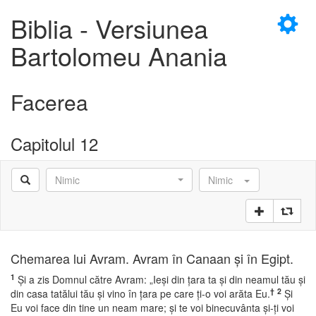
×
Biblia - Versiunea
Bartolomeu Anania
Facerea
D
Capitolul 12
Nimic
Nimic
D
Chemarea lui Avram. Avram în Canaan şi în Egipt.
1
Şi a zis Domnul către Avram: „Ieşi din ţara ta şi din neamul tău şi
†
2
din casa tatălui tău şi vino în ţara pe care ţi-o voi arăta Eu.
Şi
Eu voi face din tine un neam mare; şi te voi binecuvânta şi-ţi voi