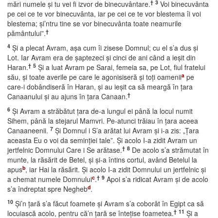
†
3
mări numele şi tu vei fi izvor de binecuvântare.
Voi binecuvânta
pe cei ce te vor binecuvânta, iar pe cei ce te vor blestema îi voi
blestema; şi’ntru tine se vor binecuvânta toate neamurile
†
pământului”.
4
Şi a plecat Avram, aşa cum îi zisese Domnul; cu el s’a dus şi
Lot. Iar Avram era de şaptezeci şi cinci de ani când a ieşit din
†
5
Haran.
Şi a luat Avram pe Sarai, femeia sa, pe Lot, fiul fratelui
a
său, şi toate averile pe care le agonisiseră şi toţi oamenii
pe
care-i dobândiseră în Haran, şi au ieşit ca să meargă în ţara
†
Canaanului şi au ajuns în ţara Canaan.
6
Şi Avram a străbătut ţara de-a lungul ei până la locul numit
Sihem, până la stejarul Mamvri. Pe-atunci trăiau în ţara aceea
7
Canaaneenii.
Şi Domnul i S’a arătat lui Avram şi i-a zis: „Ţara
aceasta Eu o voi da seminţiei tale”. Şi acolo I-a zidit Avram un
†
8
jertfelnic Domnului Care i Se arătase.
De acolo s’a strămutat în
munte, la răsărit de Betel, şi şi-a întins cortul, având Betelul la
b
apus
, iar Hai la răsărit. Şi acolo I-a zidit Domnului un jertfelnic şi
c
†
9
a chemat numele Domnului
.
Apoi s’a ridicat Avram şi de acolo
d
s’a îndreptat spre Negheb
.
10
Şi’n ţară s’a făcut foamete şi Avram s’a coborât în Egipt ca să
†
11
locuiască acolo, pentru că’n ţară se înteţise foametea.
Şi a