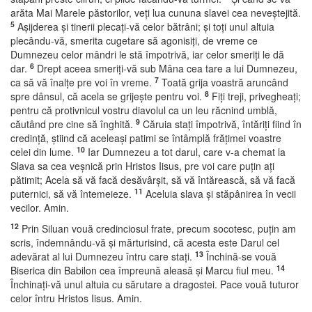
arăta Mai Marele păstorilor, veţi lua cununa slavei cea neveştejită.
5
Aşijderea şi tinerii plecaţi-vă celor bătrâni; şi toţi unul altuia
plecându-vă, smerita cugetare să agonisiţi, de vreme ce
Dumnezeu celor mândri le stă împotrivă, iar celor smeriţi le dă
6
dar.
Drept aceea smeriţi-vă sub Mâna cea tare a lui Dumnezeu,
7
ca să vă înalţe pre voi în vreme.
Toată grija voastră aruncând
8
spre dânsul, că acela se grijeşte pentru voi.
Fiţi treji, privegheaţi;
pentru că protivnicul vostru diavolul ca un leu răcnind umblă,
9
căutând pre cine să înghită.
Căruia staţi împotrivă, întăriţi fiind în
credinţă, ştiind că aceleaşi patimi se întâmplă frăţimei voastre
10
celei din lume.
Iar Dumnezeu a tot darul, care v-a chemat la
Slava sa cea veşnică prin Hristos Iisus, pre voi care puţin aţi
pătimit; Acela să vă facă desăvârşit, să vă întărească, să vă facă
11
puternici, să vă întemeieze.
Aceluia slava şi stăpânirea în vecii
vecilor. Amin.
12
Prin Siluan vouă credinciosul frate, precum socotesc, puţin am
scris, îndemnându-vă şi mărturisind, că acesta este Darul cel
13
adevărat al lui Dumnezeu întru care staţi.
Închină-se vouă
14
Biserica din Babilon cea împreună aleasă şi Marcu fiul meu.
Închinaţi-vă unul altuia cu sărutare a dragostei. Pace vouă tuturor
celor întru Hristos Iisus. Amin.