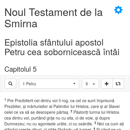
×
Noul Testament de la
Smirna
Epistolia sfântului apostol
D
Petru cea sobornicească întâi
Capitolul 5
D
1 Petru
5
1
Pre Prezbiterii cei dintru voi îi rog, ca cel ce sunt împreună
Prezbiter, şi mărturisitor al Patimilor lui Hristos, care şi al Slavei
2
celei ce va să se descopere părtaş.
Păstoriţi turma lui Hristos
cea dintru voi, purtând grija nu cu sila, ci de voie, şi dupre
3
Dumnezeu; nu cu agonisele urâte, ci cu osârdie.
Nici ca cum aţi
4
stăpâni preste cliruri, ci pilde făcându-vă turmei.
Şi când se va