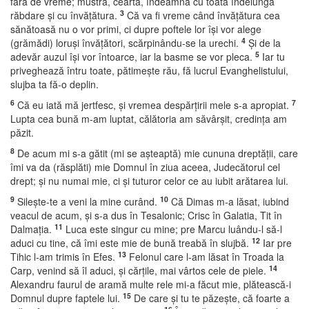
fără de vreme; mustră, ceartă, îndeamnă cu toată îndelunga
3
răbdare şi cu învăţătura.
Că va fi vreme când învăţătura cea
sănătoasă nu o vor primi, ci dupre poftele lor îşi vor alege
4
(grămădi) loruşi învăţători, scărpinându-se la urechi.
Şi de la
5
adevăr auzul îşi vor întoarce, iar la basme se vor pleca.
Iar tu
priveghează întru toate, pătimeşte rău, fă lucrul Evanghelistului,
slujba ta fă-o deplin.
6
7
Că eu iată mă jertfesc, şi vremea despărţirii mele s-a apropiat.
Lupta cea bună m-am luptat, călătoria am săvârşit, credinţa am
păzit.
8
De acum mi s-a gătit (mi se aşteaptă) mie cununa dreptăţii, care
îmi va da (răsplăti) mie Domnul în ziua aceea, Judecătorul cel
drept; şi nu numai mie, ci şi tuturor celor ce au iubit arătarea lui.
9
10
Sileşte-te a veni la mine curând.
Că Dimas m-a lăsat, iubind
veacul de acum, şi s-a dus în Tesalonic; Crisc în Galatia, Tit în
11
Dalmaţia.
Luca este singur cu mine; pre Marcu luându-l să-l
12
aduci cu tine, că îmi este mie de bună treabă în slujbă.
Iar pre
13
Tihic l-am trimis în Efes.
Felonul care l-am lăsat în Troada la
14
Carp, venind să îl aduci, şi cărţile, mai vârtos cele de piele.
Alexandru faurul de aramă multe rele mi-a făcut mie, plătească-i
15
Domnul dupre faptele lui.
De care şi tu te păzeşte, că foarte a