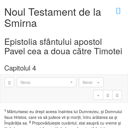
×
Noul Testament de la
Smirna
Epistolia sfântului apostol
Pavel cea a doua către Timotei
Capitolul 4
Nimic
Nimic
1
Mărturisesc eu drept aceea înaintea lui Dumnezeu, şi Domnului
Iisus Hristos, care va să judece vii şi morţii, întru arătarea sa şi
2
Împărăţia sa.
Propovăduieşte cuvântul, stai asupră cu vreme şi