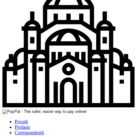
Povață
Profasis
Corespondență