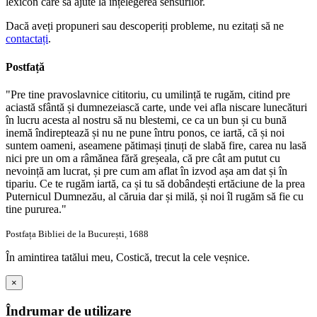
lexicon care să ajute la înțelegerea sensurilor.
Dacă aveți propuneri sau descoperiți probleme, nu ezitați să ne
contactați
.
Postfață
"Pre tine pravoslavnice cititoriu, cu umilință te rugăm, citind pre
aciastă sfântă și dumnezeiască carte, unde vei afla niscare lunecături
în lucru acesta al nostru să nu blestemi, ce ca un bun și cu bună
inemă îndireptează și nu ne pune întru ponos, ce iartă, că și noi
suntem oameni, aseamene pătimași ținuți de slabă fire, carea nu lasă
nici pre un om a râmănea fără greșeala, că pre cât am putut cu
nevoință am lucrat, și pre cum am aflat în izvod așa am dat și în
tipariu. Ce te rugăm iartă, ca și tu să dobândești ertăciune de la prea
Puternicul Dumnezău, al căruia dar și milă, și noi îl rugăm să fie cu
tine pururea."
Postfața Bibliei de la București, 1688
În amintirea tatălui meu, Costică, trecut la cele veșnice.
×
Îndrumar de utilizare