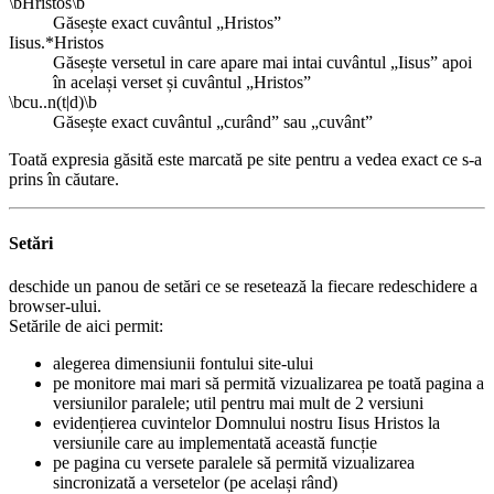
\bHristos\b
Găsește exact cuvântul „Hristos”
Iisus.*Hristos
Găsește versetul in care apare mai intai cuvântul „Iisus” apoi
în același verset și cuvântul „Hristos”
\bcu..n(t|d)\b
Găsește exact cuvântul „curând” sau „cuvânt”
Toată expresia găsită este marcată pe site pentru a vedea exact ce s-a
prins în căutare.
Setări
deschide un panou de setări ce se resetează la fiecare redeschidere a
browser-ului.
Setările de aici permit:
alegerea dimensiunii fontului site-ului
pe monitore mai mari să permită vizualizarea pe toată pagina a
versiunilor paralele; util pentru mai mult de 2 versiuni
evidențierea cuvintelor Domnului nostru Iisus Hristos la
versiunile care au implementată această funcție
pe pagina cu versete paralele să permită vizualizarea
sincronizată a versetelor (pe același rând)