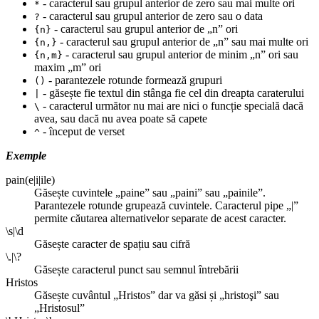
- caracterul sau grupul anterior de zero sau mai multe ori
*
- caracterul sau grupul anterior de zero sau o data
?
- caracterul sau grupul anterior de „n” ori
{n}
- caracterul sau grupul anterior de „n” sau mai multe ori
{n,}
- caracterul sau grupul anterior de minim „n” ori sau
{n,m}
maxim „m” ori
- parantezele rotunde formează grupuri
()
- găsește fie textul din stânga fie cel din dreapta caraterului
|
- caracterul următor nu mai are nici o funcție specială dacă
\
avea, sau dacă nu avea poate să capete
- început de verset
^
Exemple
pain(e|i|ile)
Găsește cuvintele „paine” sau „paini” sau „painile”.
Parantezele rotunde grupează cuvintele. Caracterul pipe „|”
permite căutarea alternativelor separate de acest caracter.
\s|\d
Găsește caracter de spațiu sau cifră
\.|\?
Găsește caracterul punct sau semnul întrebării
Hristos
Găsește cuvântul „Hristos” dar va găsi și „hristoşi” sau
„Hristosul”