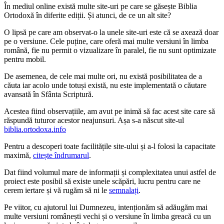
În mediul online există multe site-uri pe care se găsește Biblia
Ortodoxă în diferite ediții. Și atunci, de ce un alt site?
O lipsă pe care am observat-o la unele site-uri este că se axează doar
pe o versiune. Cele puține, care oferă mai multe versiuni în limba
română, fie nu permit o vizualizare în paralel, fie nu sunt optimizate
pentru mobil.
De asemenea, de cele mai multe ori, nu există posibilitatea de a
căuta iar acolo unde totuși există, nu este implementată o căutare
avansată în Sfânta Scriptură.
Acestea fiind observațiile, am avut pe inimă să fac acest site care să
răspundă tuturor acestor neajunsuri. Așa s-a născut site-ul
biblia.ortodoxa.info
Pentru a descoperi toate facilitățile site-ului și a-l folosi la capacitate
maximă,
citește îndrumarul
.
Dat fiind volumul mare de informații și complexitatea unui astfel de
proiect este posibil să existe unele scăpări, lucru pentru care ne
cerem iertare și vă rugăm să ni le
semnalați
.
Pe viitor, cu ajutorul lui Dumnezeu, intenționăm să adăugăm mai
multe versiuni românești vechi și o versiune în limba greacă cu un