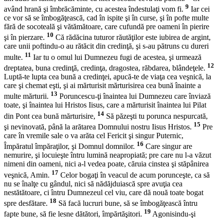
9
având hrană şi îmbrăcăminte, cu acestea îndestulaţi vom fi.
Iar cei
ce vor să se îmbogăţească, cad în ispite şi în curse, şi în pofte multe
fără de socoteală şi vătămătoare, care cufundă pre oameni în pierire
10
şi în pierzare.
Că rădăcina tuturor răutăţilor este iubirea de argint,
care unii poftindu-o au rătăcit din credinţă, şi s-au pătruns cu dureri
11
multe.
Iar tu o omul lui Dumnezeu fugi de acestea, şi urmează
12
dreptatea, buna credinţă, credinţa, dragostea, răbdarea, blândeţele.
Luptă-te lupta cea bună a credinţei, apucă-te de viaţa cea veşnică, la
care şi chemat eşti, şi ai mărturisit mărturisirea cea bună înainte a
13
multe mărturii.
Poruncescu-ţi înaintea lui Dumnezeu care înviază
toate, şi înaintea lui Hristos Iisus, care a mărturisit înaintea lui Pilat
14
din Pont cea bună mărturisire,
Să păzeşti tu porunca nespurcată,
15
şi nevinovată, până la arătarea Domnului nostru Iisus Hristos.
Pre
care în vremile sale o va arăta cel Fericit şi singur Puternic,
16
Împăratul împăraţilor, şi Domnul domnilor.
Care singur are
nemurire, şi locuieşte întru lumină neapropiată; pre care nu l-a văzut
nimeni din oameni, nici a-l vedea poate, căruia cinstea şi stăpânirea
17
veşnică, Amin.
Celor bogaţi în veacul de acum porunceşte, ca să
nu se înalţe cu gândul, nici să nădăjduiască spre avuţia cea
nestătătoare, ci întru Dumnezeul cel viu, care dă nouă toate bogat
18
spre desfătare.
Să facă lucruri bune, să se îmbogăţească întru
19
fapte bune, să fie lesne dătători, împărtăşitori.
Agonisindu-şi