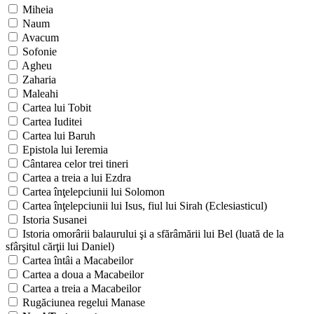
Miheia
Naum
Avacum
Sofonie
Agheu
Zaharia
Maleahi
Cartea lui Tobit
Cartea Iuditei
Cartea lui Baruh
Epistola lui Ieremia
Cântarea celor trei tineri
Cartea a treia a lui Ezdra
Cartea înţelepciunii lui Solomon
Cartea înţelepciunii lui Isus, fiul lui Sirah (Eclesiasticul)
Istoria Susanei
Istoria omorârii balaurului şi a sfărâmării lui Bel (luată de la
sfârşitul cărţii lui Daniel)
Cartea întâi a Macabeilor
Cartea a doua a Macabeilor
Cartea a treia a Macabeilor
Rugăciunea regelui Manase