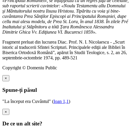
«Principatul României», se înfăţişează ca un regres faţă de celelalte,
sub raportul scrierii cuvintelor: «Noulu Testamentu allu Domnului
şi Mântuitorului nostru Iisusu Hristosu. Tipăritu cu voia şi bine-
cuvântarea Prea Sânţilor Episcopi ai Principatului Romaniei, dupe
cellu mai alesu modelu, de Prea St. Loru, în anul 1838. În zilele Pré
Inaltatului şi Stăpînitoru a tótă Ţara Românesca Alessandru
Dimitrie Ghica Vv. Ediţiunea VI. Bucuresci 1859».
Fragment preluat din lucrarea Diac. Prof. N. I. Nicolaescu - „Scurt
istoric al traducerii Sfintei Scripturi. Principalele ediţii ale Bibliei în
Biserica Ortodoxă Română”, apărut în Studii Teologice, s. 2, an 26,
septembrie-octombrie 1974, pp. 489-521
Copyright © Domeniu Public
×
Spune-ți păsul
"La început era Cuvântul" (
Ioan 1,1
)
×
De ce un alt site?