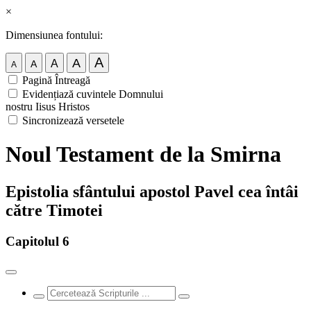
×
Dimensiunea fontului:
A
A
A
A
A
Pagină Întreagă
Evidențiază cuvintele Domnului
nostru Iisus Hristos
Sincronizează versetele
Noul Testament de la Smirna
Epistolia sfântului apostol Pavel cea întâi
către Timotei
Capitolul 6