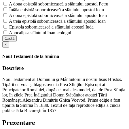
A doua epistolă sobornicească a sfântului apostol Petru
Întâia epistolă sobornicească a sfântului apostol Ioan
A doua epistolă sobornicească a sfântului apostol Ioan
A treia epistolă sobornicească a sfântului apostol Ioan
Epistola sobornicească a sfântului apostol Iuda
Apocalipsa sfântului Ioan teologul
Caută
×
Noul Testament de la Smirna
Descriere
Noul Testament al Domnului şi Mântuitorului nostru Iisus Hristos.
Tipărit cu voia şi blagoslovenia Prea Sfinţilor Episcopi ai
Principatelor României, după cel mai ales model, dat de Prea Sfinţia
lor, în zilele Prea Înălţatului Domn Stăpânitor atoatei Ţării
Româneşti Alexandru Dimitrie Ghica Voevod. Prima ediţie a fost
tipărită la Smirna în 1838. Textul de faţă reproduce ediţia a cincia
publicată la Bucureşti în 1857.
Prezentare