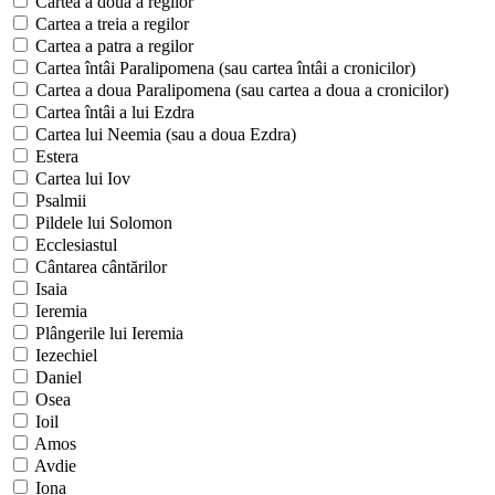
Cartea a doua a regilor
Cartea a treia a regilor
Cartea a patra a regilor
Cartea întâi Paralipomena (sau cartea întâi a cronicilor)
Cartea a doua Paralipomena (sau cartea a doua a cronicilor)
Cartea întâi a lui Ezdra
Cartea lui Neemia (sau a doua Ezdra)
Estera
Cartea lui Iov
Psalmii
Pildele lui Solomon
Ecclesiastul
Cântarea cântărilor
Isaia
Ieremia
Plângerile lui Ieremia
Iezechiel
Daniel
Osea
Ioil
Amos
Avdie
Iona