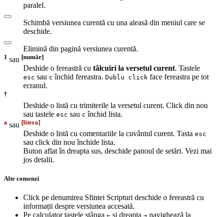
paralel.
Schimbă versiunea curentă cu una aleasă din meniul care se
deschide.
Elimină din pagină versiunea curentă.
1
[număr]
sau
Deshide o fereastră cu
tâlcuiri la versetul curent
. Tastele
sau
închid fereastra.
face fereastra pe tot
esc
c
Dublu click
ecranul.
†
Deshide o listă cu trimiterile la versetul curent. Click din nou
sau tastele
sau
închid lista.
esc
c
a
[litera]
sau
Deshide o listă cu comentariile la cuvântul curent. Tasta
esc
sau click din nou închide lista.
Buton aflat în dreapta sus, deschide panoul de setări. Vezi mai
jos detalii.
Alte comenzi
Click pe denumirea Sfintei Scripturi deschide o fereastră cu
informații despre versiunea accesată.
Pe calculator tastele stânga
și dreapta
navighează la
←
→