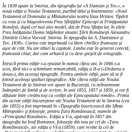
În 1838 apare la Smirna, din tipografia lui «A Damian şi Tov.», o
nouă ediţie a Noului Testament, purtînd titlul şi însemnarea: «Noul
Testament al Domnului şi Mîntuitorului nostru Iisus Hristos. Tipărit
cu voia şi cu blagoslovenia Prea Sfinţiţilor Episcopi ai Prinţipatului
Românii, după cel mai ales model, dat de Prea Sfinţia lor, în zilele
Prea Înălţatului Domn Stăpînitor atoatei Ţării Româneşti Alexandru
Dimitrie Ghica Voevod. Smirna. În tipografia lui A. Damianov şi
Tov. 1838». Cartea este imprimată cu litere chirilice frumoase şi
uşor de citit. Nu are titluri la capitole. Limba este în general corectă,
frumoasă chiar, dar cam arhaică şi cu dese greşeli de ortografie.
Întrucît prima ediţie s-a epuizat în numai cîţiva ani, în 1846 s-a
scos, fără nici o schimbare remarcabilă, ediţia a II-a («Dedarea a
doua»), din aceeaşi tipografie. Pentru ambele ediţii, pare să se fi
folosit aceleaşi spalturi tipografice. Alte cîteva ediţii ale Noului
Testament de la Smirna vor apare la Bucureşti, cu neînsemnate
îndreptări de limbă şi de scriere, în anii 1855, 1857 şi 1859, şi vor fi
difuzate între credincioşi ca «ediţii ale Episcopatului român». Prima
din aceste ediţii bucureştene ale Noului Testament de la Smirna (cea
din 1855) a fost imprimată în «Tipografia bisericească din Sfînta
Mitropolie» şi foloseşte, pentru Ţara Românească, numele de
«Principatul României». Ediţia a V-a, apărută în 1857 din
tipografia lui Iosif Romanov, foloseşte din nou pe cel de «Ţara
Românească», iar ediţia a VI-a (1859), care revine la cel de