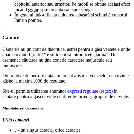
capitolul anterior sau următor. Pe mobil se obține același efect
făcând
swipe
spre dreapta sau spre stânga
În general link-urile au culoarea albastră și schimbă cursorul
într-un pointer.
Căutare
Căutările nu țin cont de diacritice, astfel pentru a găsi versetele unde
apare cuvântul „țarină” e suficient să introduceți „tarina”. De
asemenea căutarea nu ține cont de caractere majuscule sau
minuscule.
Din motive de performanță am limitat afișarea versetelor cu cuvinte
găsite la maxim 1000 de rezultate.
Site-ul permite utilizarea anumitor
expresii regulate (regex)
în
căutare pentru a găsi cuvinte cu diferite forme și grupuri de cuvinte.
Mini-tutorial de căutare
Lista comenzi
- un singur caracte, orice caracter
.