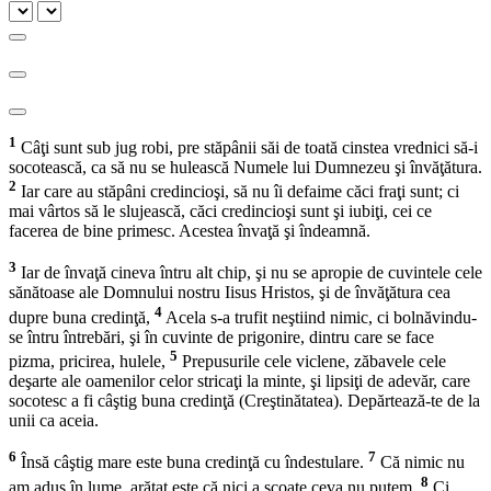
1
Câţi sunt sub jug robi, pre stăpânii săi de toată cinstea vrednici să-i
socotească, ca să nu se hulească Numele lui Dumnezeu şi învăţătura.
2
Iar care au stăpâni credincioşi, să nu îi defaime căci fraţi sunt; ci
mai vârtos să le slujească, căci credincioşi sunt şi iubiţi, cei ce
facerea de bine primesc. Acestea învaţă şi îndeamnă.
3
Iar de învaţă cineva întru alt chip, şi nu se apropie de cuvintele cele
sănătoase ale Domnului nostru Iisus Hristos, şi de învăţătura cea
4
dupre buna credinţă,
Acela s-a trufit neştiind nimic, ci bolnăvindu-
se întru întrebări, şi în cuvinte de prigonire, dintru care se face
5
pizma, pricirea, hulele,
Prepusurile cele viclene, zăbavele cele
deşarte ale oamenilor celor stricaţi la minte, şi lipsiţi de adevăr, care
socotesc a fi câştig buna credinţă (Creştinătatea). Depărtează-te de la
unii ca aceia.
6
7
Însă câştig mare este buna credinţă cu îndestulare.
Că nimic nu
8
am adus în lume, arătat este că nici a scoate ceva nu putem.
Ci