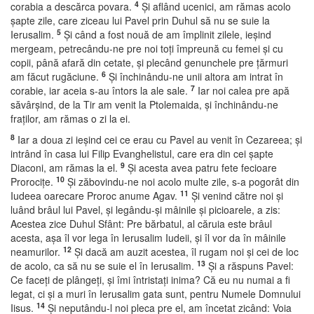
4
corabia a descărca povara.
Şi aflând ucenici, am rămas acolo
şapte zile, care ziceau lui Pavel prin Duhul să nu se suie la
5
Ierusalim.
Şi când a fost nouă de am împlinit zilele, ieşind
mergeam, petrecându-ne pre noi toţi împreună cu femei şi cu
copii, până afară din cetate, şi plecând genunchele pre ţărmuri
6
am făcut rugăciune.
Şi închinându-ne unii altora am intrat în
7
corabie, iar aceia s-au întors la ale sale.
Iar noi calea pre apă
săvârşind, de la Tir am venit la Ptolemaida, şi închinându-ne
fraţilor, am rămas o zi la ei.
8
Iar a doua zi ieşind cei ce erau cu Pavel au venit în Cezareea; şi
intrând în casa lui Filip Evanghelistul, care era din cei şapte
9
Diaconi, am rămas la el.
Şi acesta avea patru fete fecioare
10
Prorociţe.
Şi zăbovindu-ne noi acolo multe zile, s-a pogorât din
11
Iudeea oarecare Proroc anume Agav.
Şi venind către noi şi
luând brâul lui Pavel, şi legându-şi mâinile şi picioarele, a zis:
Acestea zice Duhul Sfânt: Pre bărbatul, al căruia este brâul
acesta, aşa îl vor lega în Ierusalim Iudeii, şi îl vor da în mâinile
12
neamurilor.
Şi dacă am auzit acestea, îl rugam noi şi cei de loc
13
de acolo, ca să nu se suie el în Ierusalim.
Şi a răspuns Pavel:
Ce faceţi de plângeţi, şi îmi întristaţi inima? Că eu nu numai a fi
legat, ci şi a muri în Ierusalim gata sunt, pentru Numele Domnului
14
Iisus.
Şi neputându-l noi pleca pre el, am încetat zicând: Voia