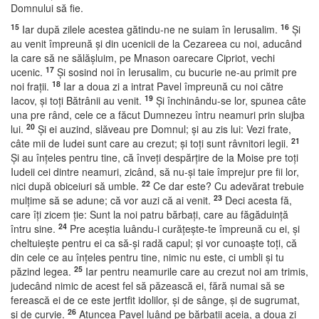
Domnului să fie.
15
16
Iar după zilele acestea gătindu-ne ne suiam în Ierusalim.
Şi
au venit împreună şi din ucenicii de la Cezareea cu noi, aducând
la care să ne sălăşluim, pe Mnason oarecare Cipriot, vechi
17
ucenic.
Şi sosind noi în Ierusalim, cu bucurie ne-au primit pre
18
noi fraţii.
Iar a doua zi a intrat Pavel împreună cu noi către
19
Iacov, şi toţi Bătrânii au venit.
Şi închinându-se lor, spunea câte
una pre rând, cele ce a făcut Dumnezeu întru neamuri prin slujba
20
lui.
Şi ei auzind, slăveau pre Domnul; şi au zis lui: Vezi frate,
21
câte mii de Iudei sunt care au crezut; şi toţi sunt râvnitori legii.
Şi au înţeles pentru tine, că înveţi despărţire de la Moise pre toţi
Iudeii cei dintre neamuri, zicând, să nu-şi taie împrejur pre fii lor,
22
nici după obiceiuri să umble.
Ce dar este? Cu adevărat trebuie
23
mulţime să se adune; că vor auzi că ai venit.
Deci acesta fă,
care îţi zicem ţie: Sunt la noi patru bărbaţi, care au făgăduinţă
24
întru sine.
Pre aceştia luându-i curăţeşte-te împreună cu ei, şi
cheltuieşte pentru ei ca să-şi radă capul; şi vor cunoaşte toţi, că
din cele ce au înţeles pentru tine, nimic nu este, ci umbli şi tu
25
păzind legea.
Iar pentru neamurile care au crezut noi am trimis,
judecând nimic de acest fel să păzească ei, fără numai să se
ferească ei de ce este jertfit idolilor, şi de sânge, şi de sugrumat,
26
şi de curvie.
Atuncea Pavel luând pe bărbaţii aceia, a doua zi