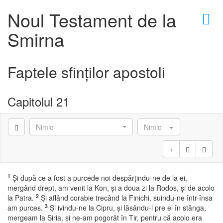
×
Noul Testament de la
Smirna
Faptele sfinţilor apostoli
Capitolul 21
Nimic
Nimic
1
Şi după ce a fost a purcede noi despărţindu-ne de la ei,
mergând drept, am venit la Kon, şi a doua zi la Rodos, şi de acolo
2
la Patra.
Şi aflând corabie trecând la Finichi, suindu-ne într-însa
3
am purces.
Şi ivindu-ne la Cipru, şi lăsându-l pre el în stânga,
mergeam la Siria, şi ne-am pogorât în Tir, pentru că acolo era