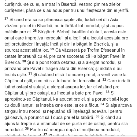
curăţindu-se cu ei, a intrat în Biserică, vestind plinirea zilelor
curăţeniei, până ce s-au adus pentru unul fieştecare din ei jertfă.
27
Şi când era să se plinească şapte zile, Iudeii cei din Asia
văzând pre el în Biserică, au întărâtat tot norodul, şi şi-au pus
28
mâinile pre el.
Strigând: Bărbaţi Israiliteni ajutaţi, acesta este
omul care împrotiva norodului, şi a legii, şi a locului acestuia pre
toţi pretutindeni învaţă; încă şi elini a băgat în Biserică, şi a
29
spurcat acest sfânt loc.
Că văzuseră pe Trofim Efeseanul în
cetate împreună cu el, pre care socoteau că l-a băgat Pavel în
30
Biserică.
Şi s-a ponit toată cetatea, şi a alergat norodul, şi
prinzând pre Pavel îl trăgea afară din Biserică; şi îndată s-au
31
închis uşile.
Şi căutând ei să-l omoare pre el, a venit veste la
32
Căpitanul oştii, cum că s-a tulburat tot Ierusalimul.
Care îndată
luând ostaşi şi sutaşi, a alergat asupra lor, iar ei văzând pre
33
Căpitanul, şi pre ostaşi, au încetat a bate pre Pavel.
Şi
apropiindu-se Căpitanul, l-a apucat pre el, şi a poruncit să-l lege
34
cu două lanţuri, şi întreba cine este, şi ce a făcut.
Şi alţii altceva
strigau întru norod; şi neputând să înţeleagă adevărul pentru
35
gâlceavă, a poruncit să-l ducă pre el la tabără.
Şi când au
ajuns la trepte s-a întâmplat de se purta el de ostaşi, pentru sila
36
norodului.
Pentru că mergea după el mulţimea norodului,
37
strigând: Ia-l pre el.
Şi vrând să-l bage în tabără, Pavel a zis