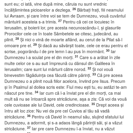
sunt eu; ci iată, vine după mine, căruia nu sunt vrednic
26
încălţămintea picioarelor a dezlega.
Bărbaţi fraţi, fiii neamului
lui Avraam, şi care între voi se tem de Dumnezeu, vouă cuvântul
27
mântuirii acesteia s-a trimis.
Pentru că cei ce locuiesc în
Ierusalim, şi boierii lor, pre acesta necunoscându-l, şi glasurile
Prorocilor cele ce în toate Sâmbetele se citesc, judecând, au
28
plinit.
Şi nici o vină de moarte aflând, au cerut de la Pilat să-l
29
omoare pre el.
Şi dacă au săvârşit toate, cele ce erau pentru el
30
scrise, pogorându-l de pre lemn l-au pus în mormânt.
Iar
31
Dumnezeu l-a sculat pre el din morţi.
Care s-a arătat în zile
multe celor ce s-au suit împreună cu dânsul din Galileea în
32
Ierusalim; care sunt lui mărturii către norod.
Şi noi vouă
33
binevestim făgăduinţa cea făcută către părinţi.
Că pre aceea
Dumnezeu o a plinit nouă fiilor acelora, înviind pre Iisus. Precum
şi în Psalmul al doilea scris este: Fiul meu eşti tu, eu astăzi te-am
34
născut pre tine.
Iar cum că l-a înviat pre el din morţi, ca mai
mult să nu se întoarcă spre stricăciune, aşa a zis: Că voi da vouă
35
cele cuvioase ale lui David, cele credincioase.
Drept aceea şi
întru alt loc zice: Nu vei da pre cel Cuvios al tău să vadă
36
stricăciune.
Pentru că David în neamul său, slujind sfatului lui
Dumnezeu, a adormit, şi s-a adaos lângă părinţii săi, şi a văzut
37
stricăciune.
Iar pre care Dumnezeu l-a înviat, nu a văzut