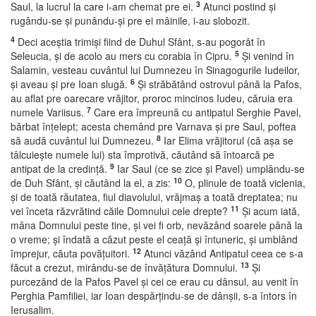
3
Saul, la lucrul la care i-am chemat pre ei.
Atunci postind şi
rugându-se şi punându-şi pre ei mâinile, i-au slobozit.
4
Deci aceştia trimişi fiind de Duhul Sfânt, s-au pogorât în
5
Seleucia, şi de acolo au mers cu corabia în Cipru.
Şi venind în
Salamin, vesteau cuvântul lui Dumnezeu în Sinagogurile Iudeilor,
6
şi aveau şi pre Ioan slugă.
Şi străbătând ostrovul până la Pafos,
au aflat pre oarecare vrăjitor, proroc mincinos Iudeu, căruia era
7
numele Variisus.
Care era împreună cu antipatul Serghie Pavel,
bărbat înţelept; acesta chemând pre Varnava şi pre Saul, poftea
8
să audă cuvântul lui Dumnezeu.
Iar Elima vrăjitorul (că aşa se
tâlcuieşte numele lui) sta împrotivă, căutând să întoarcă pe
9
antipat de la credinţă.
Iar Saul (ce se zice şi Pavel) umplându-se
10
de Duh Sfânt, şi căutând la el, a zis:
O, plinule de toată viclenia,
şi de toată răutatea, fiul diavolului, vrăjmaş a toată dreptatea; nu
11
vei înceta răzvrătind căile Domnului cele drepte?
Şi acum iată,
mâna Domnului peste tine, şi vei fi orb, nevăzând soarele până la
o vreme; şi îndată a căzut peste el ceaţă şi întuneric, şi umblând
12
împrejur, căuta povăţuitori.
Atunci văzând Antipatul ceea ce s-a
13
făcut a crezut, mirându-se de învăţătura Domnului.
Şi
purcezând de la Pafos Pavel şi cei ce erau cu dânsul, au venit în
Perghia Pamfiliei, iar Ioan despărţindu-se de dânşii, s-a întors în
Ierusalim.