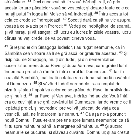
38
stricăciune.
Deci cunoscut să fie vouă bărbaţi fraţi, că prin
acesta iertare păcatelor vouă se vesteşte; şi despre toate cele ce
39
nu aţi putut în legea lui Moise să vă îndreptaţi.
Întru acesta tot
40
cela ce crede se îndreptează.
Socotiţi dară ca să nu vie asupra
41
voastră ce s-a zis prin Proroci:
Vedeţi cei nebăgători de seamă,
şi vă miraţi, şi vă stingeţi; că lucru eu lucrez în zilele voastre, lucru
căruia nu veţi crede, de va povesti cineva vouă.
42
Şi ieşind ei din Sinagoga Iudeilor, i-au rugat neamurile, ca în
43
Sâmbăta cea viitoare să li se grăiască lor graiurile acestea.
Şi
risipindu-se Sinagoga, mulţi din Iudei, şi din nemernicii cei
cucernici au mers după Pavel şi după Varnava; care grăind lor îi
44
îndemnau pre ei să rămână întru darul lui Dumnezeu.
Iar în
cealaltă Sâmbătă, mai toată cetatea s-a adunat să audă cuvântul
45
lui Dumnezeu.
Şi văzând Iudeii noroadele, s-au umplut de
pizmă, şi stau împotriva celor ce se grăiau de Pavel împrotivindu-
46
se şi hulind.
Iar Pavel şi Varnava, îndrăznind au zis: Vouă întâi
era cu cuviinţă a se grăi cuvântul lui Dumnezeu, iar de vreme ce îl
lepădaţi pre el, şi nevrednici pre voi vă judecaţi de viaţa cea
47
veşnică, iată, ne întoarcem la neamuri.
Că aşa ne-a poruncit
nouă Domnul: Pusu-te-am pre tine spre lumină neamurilor, ca să
48
fii tu spre mântuire până la marginea pământului.
Şi auzind
neamurile se bucurau, şi slăveau cuvântul Domnului; şi au crezut