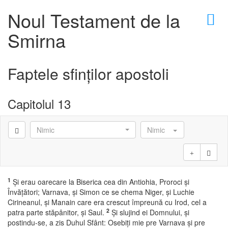
×
Noul Testament de la
Smirna
Faptele sfinţilor apostoli
D
Capitolul 13
Nimic
Nimic
D
1
Şi erau oarecare la Biserica cea din Antiohia, Proroci şi
Învăţători; Varnava, şi Simon ce se chema Niger, şi Luchie
Cirineanul, şi Manain care era crescut împreună cu Irod, cel a
2
patra parte stăpânitor, şi Saul.
Şi slujind ei Domnului, şi
postindu-se, a zis Duhul Sfânt: Osebiţi mie pre Varnava şi pre