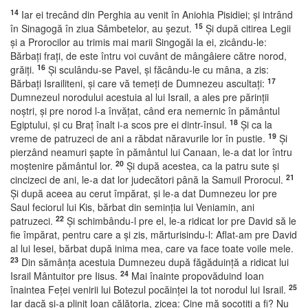
14
Iar ei trecând din Perghia au venit în Aniohia Pisidiei; şi intrând
15
în Sinagogă în ziua Sâmbetelor, au şezut.
Şi după citirea Legii
şi a Prorocilor au trimis mai marii Singogăi la ei, zicându-le:
Bărbaţi fraţi, de este întru voi cuvânt de mângâiere către norod,
16
grăiţi.
Şi sculându-se Pavel, şi făcându-le cu mâna, a zis:
17
Bărbaţi Israiliteni, şi care vă temeţi de Dumnezeu ascultaţi:
Dumnezeul norodului acestuia al lui Israil, a ales pre părinţii
noştri, şi pre norod l-a învăţat, când era nemernic în pământul
18
Egiptului, şi cu Braţ înalt i-a scos pre ei dintr-însul.
Şi ca la
19
vreme de patruzeci de ani a răbdat năravurile lor în pustie.
Şi
pierzând neamuri şapte în pământul lui Canaan, le-a dat lor întru
20
moştenire pământul lor.
Şi după acestea, ca la patru sute şi
21
cincizeci de ani, le-a dat lor judecători până la Samuil Prorocul.
Şi după aceea au cerut împărat, şi le-a dat Dumnezeu lor pre
Saul feciorul lui Kis, bărbat din seminţia lui Veniamin, ani
22
patruzeci.
Şi schimbându-l pre el, le-a ridicat lor pre David să le
fie împărat, pentru care a şi zis, mărturisindu-l: Aflat-am pre David
al lui Iesei, bărbat după inima mea, care va face toate voile mele.
23
Din sămânţa acestuia Dumnezeu după făgăduinţă a ridicat lui
24
Israil Mântuitor pre Iisus.
Mai înainte propovăduind Ioan
25
înaintea Feţei venirii lui Botezul pocăinţei la tot norodul lui Israil.
Iar dacă şi-a plinit Ioan călătoria, zicea: Cine mă socotiţi a fi? Nu