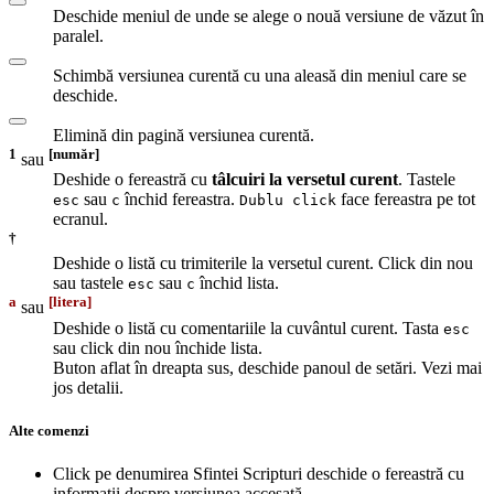
Deschide meniul de unde se alege o nouă versiune de văzut în
paralel.
Schimbă versiunea curentă cu una aleasă din meniul care se
deschide.
Elimină din pagină versiunea curentă.
1
[număr]
sau
Deshide o fereastră cu
tâlcuiri la versetul curent
. Tastele
sau
închid fereastra.
face fereastra pe tot
esc
c
Dublu click
ecranul.
†
Deshide o listă cu trimiterile la versetul curent. Click din nou
sau tastele
sau
închid lista.
esc
c
a
[litera]
sau
Deshide o listă cu comentariile la cuvântul curent. Tasta
esc
sau click din nou închide lista.
Buton aflat în dreapta sus, deschide panoul de setări. Vezi mai
jos detalii.
Alte comenzi
Click pe denumirea Sfintei Scripturi deschide o fereastră cu
informații despre versiunea accesată.