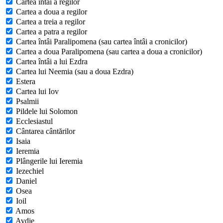
Cartea întâi a regilor
Cartea a doua a regilor
Cartea a treia a regilor
Cartea a patra a regilor
Cartea întâi Paralipomena (sau cartea întâi a cronicilor)
Cartea a doua Paralipomena (sau cartea a doua a cronicilor)
Cartea întâi a lui Ezdra
Cartea lui Neemia (sau a doua Ezdra)
Estera
Cartea lui Iov
Psalmii
Pildele lui Solomon
Ecclesiastul
Cântarea cântărilor
Isaia
Ieremia
Plângerile lui Ieremia
Iezechiel
Daniel
Osea
Ioil
Amos
Avdie