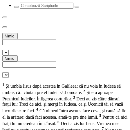
Nimic
Nimic
1
Şi umbla Iisus după acestea în Galileea; că nu voia în Iudeea să
2
umble, că-l căutau pre el Iudeii să-l omoare.
Şi era aproape
3
Praznicul Iudeilor, Înfigerea corturilor.
Deci au zis către dânsul
fraţii lui: Treci de aici, şi mergi în Iudeea, ca şi Ucenicii tăi să vază
4
lucrurile care faci.
Că nimeni întru ascuns face ceva, şi caută să fie
5
el la arătare; dacă faci acestea, arată-te pre tine lumii.
Pentru că nici
6
fraţii lui nu credeau într-însul.
Deci a zis lor Iisus: Vremea mea
7