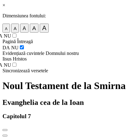
×
Dimensiunea fontului:
A
A
A
A
A
A
NU
Pagină Întreagă
DA
NU
Evidențiază cuvintele Domnului nostru
Iisus Hristos
A
NU
Sincronizează versetele
Noul Testament de la Smirna
Evanghelia cea de la Ioan
Capitolul 7