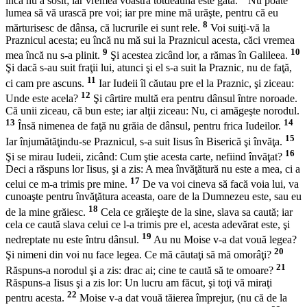
încă nu a sosit; iar vremea voastră totdeauna este gata.
Nu poate
lumea să vă urască pre voi; iar pre mine mă urăşte, pentru că eu
8
mărturisesc de dânsa, că lucrurile ei sunt rele.
Voi suiţi-vă la
Praznicul acesta; eu încă nu mă sui la Praznicul acesta, căci vremea
9
10
mea încă nu s-a plinit.
Şi acestea zicând lor, a rămas în Galileea.
Şi dacă s-au suit fraţii lui, atunci şi el s-a suit la Praznic, nu de faţă,
11
ci cam pre ascuns.
Iar Iudeii îl căutau pre el la Praznic, şi ziceau:
12
Unde este acela?
Şi cârtire multă era pentru dânsul între noroade.
Că unii ziceau, că bun este; iar alţii ziceau: Nu, ci amăgeşte norodul.
13
14
Însă nimenea de faţă nu grăia de dânsul, pentru frica Iudeilor.
15
Iar înjumătăţindu-se Praznicul, s-a suit Iisus în Biserică şi învăţa.
16
Şi se mirau Iudeii, zicând: Cum ştie acesta carte, nefiind învăţat?
Deci a răspuns lor Iisus, şi a zis: A mea învăţătură nu este a mea, ci a
17
celui ce m-a trimis pre mine.
De va voi cineva să facă voia lui, va
cunoaşte pentru învăţătura aceasta, oare de la Dumnezeu este, sau eu
18
de la mine grăiesc.
Cela ce grăieşte de la sine, slava sa caută; iar
cela ce caută slava celui ce l-a trimis pre el, acesta adevărat este, şi
19
nedreptate nu este întru dânsul.
Au nu Moise v-a dat vouă legea?
20
Şi nimeni din voi nu face legea. Ce mă căutaţi să mă omorâţi?
21
Răspuns-a norodul şi a zis: drac ai; cine te caută să te omoare?
Răspuns-a Iisus şi a zis lor: Un lucru am făcut, şi toţi vă miraţi
22
pentru acesta.
Moise v-a dat vouă tăierea împrejur, (nu că de la