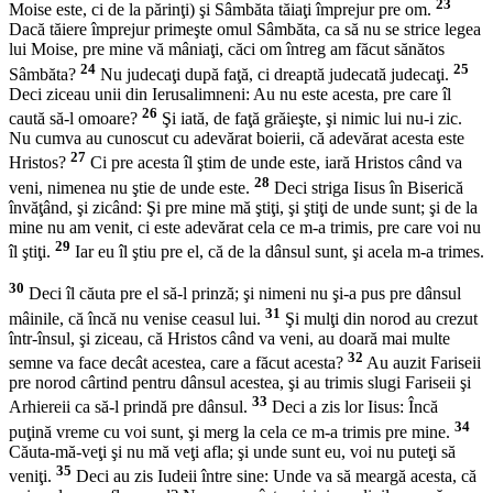
23
Moise este, ci de la părinţi) şi Sâmbăta tăiaţi împrejur pre om.
Dacă tăiere împrejur primeşte omul Sâmbăta, ca să nu se strice legea
lui Moise, pre mine vă mâniaţi, căci om întreg am făcut sănătos
24
25
Sâmbăta?
Nu judecaţi după faţă, ci dreaptă judecată judecaţi.
Deci ziceau unii din Ierusalimneni: Au nu este acesta, pre care îl
26
caută să-l omoare?
Şi iată, de faţă grăieşte, şi nimic lui nu-i zic.
Nu cumva au cunoscut cu adevărat boierii, că adevărat acesta este
27
Hristos?
Ci pre acesta îl ştim de unde este, iară Hristos când va
28
veni, nimenea nu ştie de unde este.
Deci striga Iisus în Biserică
învăţând, şi zicând: Şi pre mine mă ştiţi, şi ştiţi de unde sunt; şi de la
mine nu am venit, ci este adevărat cela ce m-a trimis, pre care voi nu
29
îl ştiţi.
Iar eu îl ştiu pre el, că de la dânsul sunt, şi acela m-a trimes.
30
Deci îl căuta pre el să-l prinză; şi nimeni nu şi-a pus pre dânsul
31
mâinile, că încă nu venise ceasul lui.
Şi mulţi din norod au crezut
într-însul, şi ziceau, că Hristos când va veni, au doară mai multe
32
semne va face decât acestea, care a făcut acesta?
Au auzit Fariseii
pre norod cârtind pentru dânsul acestea, şi au trimis slugi Fariseii şi
33
Arhiereii ca să-l prindă pre dânsul.
Deci a zis lor Iisus: Încă
34
puţină vreme cu voi sunt, şi merg la cela ce m-a trimis pre mine.
Căuta-mă-veţi şi nu mă veţi afla; şi unde sunt eu, voi nu puteţi să
35
veniţi.
Deci au zis Iudeii între sine: Unde va să meargă acesta, că