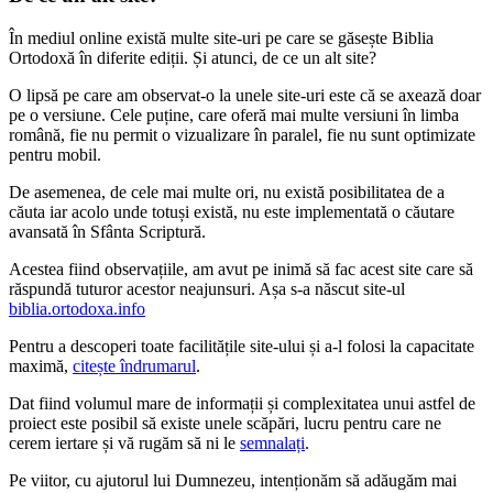
În mediul online există multe site-uri pe care se găsește Biblia
Ortodoxă în diferite ediții. Și atunci, de ce un alt site?
O lipsă pe care am observat-o la unele site-uri este că se axează doar
pe o versiune. Cele puține, care oferă mai multe versiuni în limba
română, fie nu permit o vizualizare în paralel, fie nu sunt optimizate
pentru mobil.
De asemenea, de cele mai multe ori, nu există posibilitatea de a
căuta iar acolo unde totuși există, nu este implementată o căutare
avansată în Sfânta Scriptură.
Acestea fiind observațiile, am avut pe inimă să fac acest site care să
răspundă tuturor acestor neajunsuri. Așa s-a născut site-ul
biblia.ortodoxa.info
Pentru a descoperi toate facilitățile site-ului și a-l folosi la capacitate
maximă,
citește îndrumarul
.
Dat fiind volumul mare de informații și complexitatea unui astfel de
proiect este posibil să existe unele scăpări, lucru pentru care ne
cerem iertare și vă rugăm să ni le
semnalați
.
Pe viitor, cu ajutorul lui Dumnezeu, intenționăm să adăugăm mai