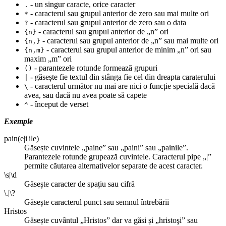
- un singur caracte, orice caracter
.
- caracterul sau grupul anterior de zero sau mai multe ori
*
- caracterul sau grupul anterior de zero sau o data
?
- caracterul sau grupul anterior de „n” ori
{n}
- caracterul sau grupul anterior de „n” sau mai multe ori
{n,}
- caracterul sau grupul anterior de minim „n” ori sau
{n,m}
maxim „m” ori
- parantezele rotunde formează grupuri
()
- găsește fie textul din stânga fie cel din dreapta caraterului
|
- caracterul următor nu mai are nici o funcție specială dacă
\
avea, sau dacă nu avea poate să capete
- început de verset
^
Exemple
pain(e|i|ile)
Găsește cuvintele „paine” sau „paini” sau „painile”.
Parantezele rotunde grupează cuvintele. Caracterul pipe „|”
permite căutarea alternativelor separate de acest caracter.
\s|\d
Găsește caracter de spațiu sau cifră
\.|\?
Găsește caracterul punct sau semnul întrebării
Hristos
Găsește cuvântul „Hristos” dar va găsi și „hristoşi” sau