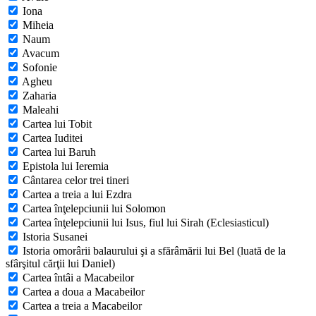
Iona
Miheia
Naum
Avacum
Sofonie
Agheu
Zaharia
Maleahi
Cartea lui Tobit
Cartea Iuditei
Cartea lui Baruh
Epistola lui Ieremia
Cântarea celor trei tineri
Cartea a treia a lui Ezdra
Cartea înţelepciunii lui Solomon
Cartea înţelepciunii lui Isus, fiul lui Sirah (Eclesiasticul)
Istoria Susanei
Istoria omorârii balaurului şi a sfărâmării lui Bel (luată de la
sfârşitul cărţii lui Daniel)
Cartea întâi a Macabeilor
Cartea a doua a Macabeilor
Cartea a treia a Macabeilor