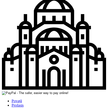
Povață
Profasis