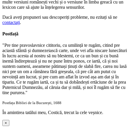
multe versiuni românești vechi și o versiune în limba greacă cu un
lexicon care să ajute la înțelegerea sensurilor.
Dacă aveți propuneri sau descoperiți probleme, nu ezitați să ne
contactați
.
Postfață
"Pre tine pravoslavnice cititoriu, cu umilință te rugăm, citind pre
aciastă sfântă și dumnezeiască carte, unde vei afla niscare lunecături
în lucru acesta al nostru să nu blestemi, ce ca un bun și cu bună
inemă îndireptează și nu ne pune întru ponos, ce iartă, că și noi
suntem oameni, aseamene pătimași ținuți de slabă fire, carea nu lasă
nici pre un om a râmănea fără greșeala, că pre cât am putut cu
nevoință am lucrat, și pre cum am aflat în izvod așa am dat și în
tipariu. Ce te rugăm iartă, ca și tu să dobândești ertăciune de la prea
Puternicul Dumnezău, al căruia dar și milă, și noi îl rugăm să fie cu
tine pururea."
Postfața Bibliei de la București, 1688
În amintirea tatălui meu, Costică, trecut la cele veșnice.
×