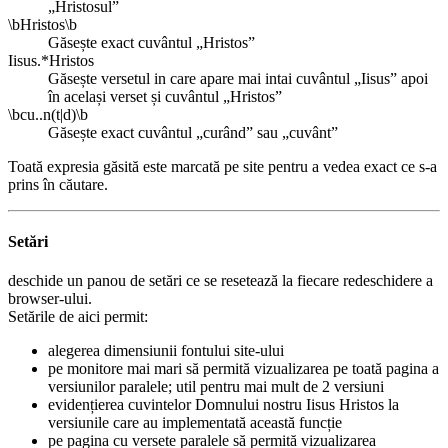
„Hristosul”
\bHristos\b
Găsește exact cuvântul „Hristos”
Iisus.*Hristos
Găsește versetul in care apare mai intai cuvântul „Iisus” apoi
în același verset și cuvântul „Hristos”
\bcu..n(t|d)\b
Găsește exact cuvântul „curând” sau „cuvânt”
Toată expresia găsită este marcată pe site pentru a vedea exact ce s-a
prins în căutare.
Setări
deschide un panou de setări ce se resetează la fiecare redeschidere a
browser-ului.
Setările de aici permit:
alegerea dimensiunii fontului site-ului
pe monitore mai mari să permită vizualizarea pe toată pagina a
versiunilor paralele; util pentru mai mult de 2 versiuni
evidențierea cuvintelor Domnului nostru Iisus Hristos la
versiunile care au implementată această funcție
pe pagina cu versete paralele să permită vizualizarea