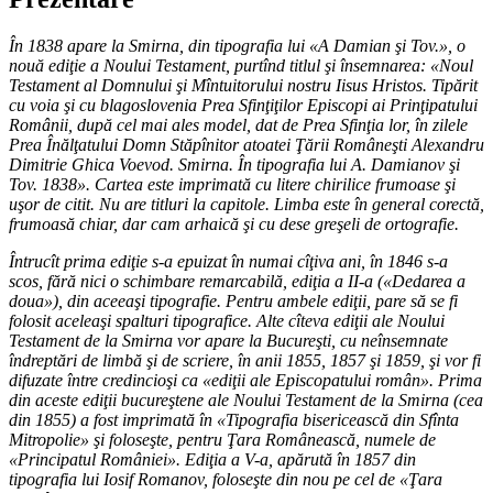
În 1838 apare la Smirna, din tipografia lui «A Damian şi Tov.», o
nouă ediţie a Noului Testament, purtînd titlul şi însemnarea: «Noul
Testament al Domnului şi Mîntuitorului nostru Iisus Hristos. Tipărit
cu voia şi cu blagoslovenia Prea Sfinţiţilor Episcopi ai Prinţipatului
Românii, după cel mai ales model, dat de Prea Sfinţia lor, în zilele
Prea Înălţatului Domn Stăpînitor atoatei Ţării Româneşti Alexandru
Dimitrie Ghica Voevod. Smirna. În tipografia lui A. Damianov şi
Tov. 1838». Cartea este imprimată cu litere chirilice frumoase şi
uşor de citit. Nu are titluri la capitole. Limba este în general corectă,
frumoasă chiar, dar cam arhaică şi cu dese greşeli de ortografie.
Întrucît prima ediţie s-a epuizat în numai cîţiva ani, în 1846 s-a
scos, fără nici o schimbare remarcabilă, ediţia a II-a («Dedarea a
doua»), din aceeaşi tipografie. Pentru ambele ediţii, pare să se fi
folosit aceleaşi spalturi tipografice. Alte cîteva ediţii ale Noului
Testament de la Smirna vor apare la Bucureşti, cu neînsemnate
îndreptări de limbă şi de scriere, în anii 1855, 1857 şi 1859, şi vor fi
difuzate între credincioşi ca «ediţii ale Episcopatului român». Prima
din aceste ediţii bucureştene ale Noului Testament de la Smirna (cea
din 1855) a fost imprimată în «Tipografia bisericească din Sfînta
Mitropolie» şi foloseşte, pentru Ţara Românească, numele de
«Principatul României». Ediţia a V-a, apărută în 1857 din
tipografia lui Iosif Romanov, foloseşte din nou pe cel de «Ţara