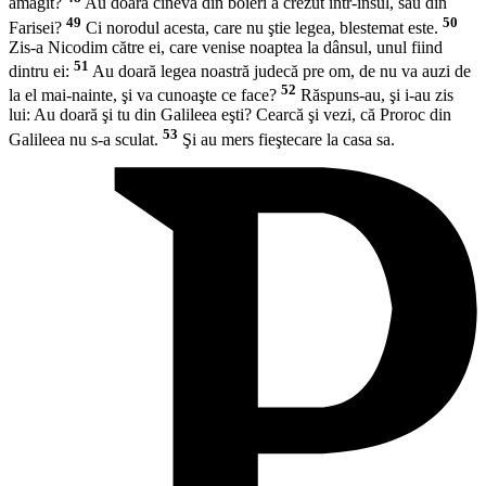
amăgit?
Au doară cineva din boieri a crezut într-însul, sau din
49
50
Farisei?
Ci norodul acesta, care nu ştie legea, blestemat este.
Zis-a Nicodim către ei, care venise noaptea la dânsul, unul fiind
51
dintru ei:
Au doară legea noastră judecă pre om, de nu va auzi de
52
la el mai-nainte, şi va cunoaşte ce face?
Răspuns-au, şi i-au zis
lui: Au doară şi tu din Galileea eşti? Cearcă şi vezi, că Proroc din
53
Galileea nu s-a sculat.
Şi au mers fieştecare la casa sa.