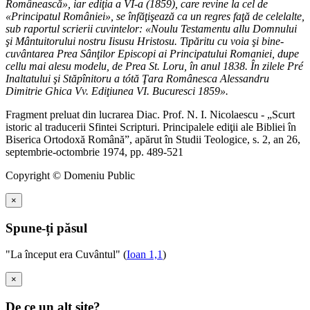
Românească», iar ediţia a VI-a (1859), care revine la cel de
«Principatul României», se înfăţişează ca un regres faţă de celelalte,
sub raportul scrierii cuvintelor: «Noulu Testamentu allu Domnului
şi Mântuitorului nostru Iisusu Hristosu. Tipăritu cu voia şi bine-
cuvântarea Prea Sânţilor Episcopi ai Principatului Romaniei, dupe
cellu mai alesu modelu, de Prea St. Loru, în anul 1838. În zilele Pré
Inaltatului şi Stăpînitoru a tótă Ţara Românesca Alessandru
Dimitrie Ghica Vv. Ediţiunea VI. Bucuresci 1859».
Fragment preluat din lucrarea Diac. Prof. N. I. Nicolaescu - „Scurt
istoric al traducerii Sfintei Scripturi. Principalele ediţii ale Bibliei în
Biserica Ortodoxă Română”, apărut în Studii Teologice, s. 2, an 26,
septembrie-octombrie 1974, pp. 489-521
Copyright © Domeniu Public
×
Spune-ți păsul
"La început era Cuvântul" (
Ioan 1,1
)
×
De ce un alt site?