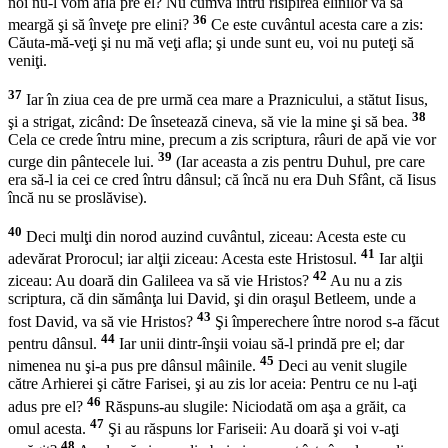
noi nu-l vom afla pre el? Nu cumva întru risipirea elinilor va să
36
meargă şi să înveţe pre elini?
Ce este cuvântul acesta care a zis:
Căuta-mă-veţi şi nu mă veţi afla; şi unde sunt eu, voi nu puteţi să
veniţi.
37
Iar în ziua cea de pre urmă cea mare a Praznicului, a stătut Iisus,
38
şi a strigat, zicând: De însetează cineva, să vie la mine şi să bea.
Cela ce crede întru mine, precum a zis scriptura, râuri de apă vie vor
39
curge din pântecele lui.
(Iar aceasta a zis pentru Duhul, pre care
era să-l ia cei ce cred întru dânsul; că încă nu era Duh Sfânt, că Iisus
încă nu se proslăvise).
40
Deci mulţi din norod auzind cuvântul, ziceau: Acesta este cu
41
adevărat Prorocul; iar alţii ziceau: Acesta este Hristosul.
Iar alţii
42
ziceau: Au doară din Galileea va să vie Hristos?
Au nu a zis
scriptura, că din sămânţa lui David, şi din oraşul Betleem, unde a
43
fost David, va să vie Hristos?
Şi împerechere între norod s-a făcut
44
pentru dânsul.
Iar unii dintr-înşii voiau să-l prindă pre el; dar
45
nimenea nu şi-a pus pre dânsul mâinile.
Deci au venit slugile
către Arhierei şi către Farisei, şi au zis lor aceia: Pentru ce nu l-aţi
46
adus pre el?
Răspuns-au slugile: Niciodată om aşa a grăit, ca
47
omul acesta.
Şi au răspuns lor Fariseii: Au doară şi voi v-aţi
48