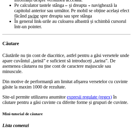
Pe calculator tastele stânga
și dreapta
navighează la
←
→
capitolul anterior sau următor. Pe mobil se obține același efect
făcând
swipe
spre dreapta sau spre stânga
În general link-urile au culoarea albastră și schimbă cursorul
într-un pointer.
Căutare
Căutările nu țin cont de diacritice, astfel pentru a găsi versetele unde
apare cuvântul „țarină” e suficient să introduceți „tarina”. De
asemenea căutarea nu ține cont de caractere majuscule sau
minuscule.
Din motive de performanță am limitat afișarea versetelor cu cuvinte
găsite la maxim 1000 de rezultate.
Site-ul permite utilizarea anumitor
expresii regulate (regex)
în
căutare pentru a găsi cuvinte cu diferite forme și grupuri de cuvinte.
Mini-tutorial de căutare
Lista comenzi