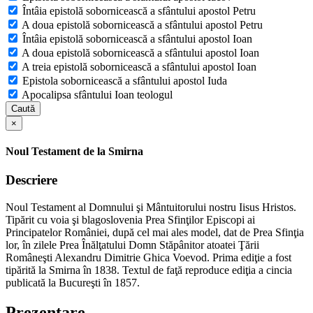
Întâia epistolă sobornicească a sfântului apostol Petru
A doua epistolă sobornicească a sfântului apostol Petru
Întâia epistolă sobornicească a sfântului apostol Ioan
A doua epistolă sobornicească a sfântului apostol Ioan
A treia epistolă sobornicească a sfântului apostol Ioan
Epistola sobornicească a sfântului apostol Iuda
Apocalipsa sfântului Ioan teologul
Caută
×
Noul Testament de la Smirna
Descriere
Noul Testament al Domnului şi Mântuitorului nostru Iisus Hristos.
Tipărit cu voia şi blagoslovenia Prea Sfinţilor Episcopi ai
Principatelor României, după cel mai ales model, dat de Prea Sfinţia
lor, în zilele Prea Înălţatului Domn Stăpânitor atoatei Ţării
Româneşti Alexandru Dimitrie Ghica Voevod. Prima ediţie a fost
tipărită la Smirna în 1838. Textul de faţă reproduce ediţia a cincia
publicată la Bucureşti în 1857.
Prezentare