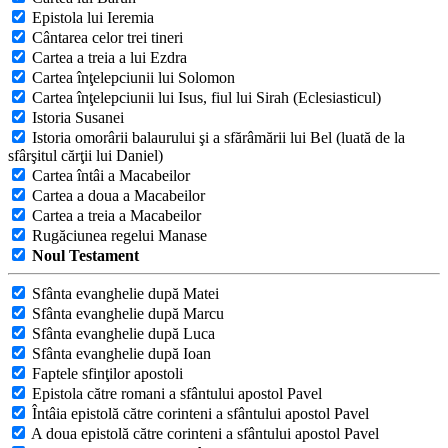
Epistola lui Ieremia
Cântarea celor trei tineri
Cartea a treia a lui Ezdra
Cartea înţelepciunii lui Solomon
Cartea înţelepciunii lui Isus, fiul lui Sirah (Eclesiasticul)
Istoria Susanei
Istoria omorârii balaurului şi a sfărâmării lui Bel (luată de la
sfârşitul cărţii lui Daniel)
Cartea întâi a Macabeilor
Cartea a doua a Macabeilor
Cartea a treia a Macabeilor
Rugăciunea regelui Manase
Noul Testament
Sfânta evanghelie după Matei
Sfânta evanghelie după Marcu
Sfânta evanghelie după Luca
Sfânta evanghelie după Ioan
Faptele sfinţilor apostoli
Epistola către romani a sfântului apostol Pavel
Întâia epistolă către corinteni a sfântului apostol Pavel
A doua epistolă către corinteni a sfântului apostol Pavel