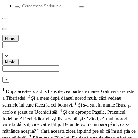
Nimic
Nimic
1
După acestea s-a dus Iisus de cea parte de marea Galileei care este
2
a Tiberiadei.
Şi a mers după dânsul norod mult, căci vedeau
3
semnele lui care făcea la cei bolnavi.
Şi s-a suit în munte Iisus, şi
4
acolo a şezut cu Ucenicii săi.
Şi era aproape Paştile, Praznicul
5
Iudeilor.
Deci ridicându-şi Iisus ochii, şi văzând, că mult norod
vine la dânsul, zice către Filip: De unde vom cumpăra pâini, ca să
6
mănânce aceştia?
(Iară aceasta zicea ispitind pre el; că însuşi ştia ce
7