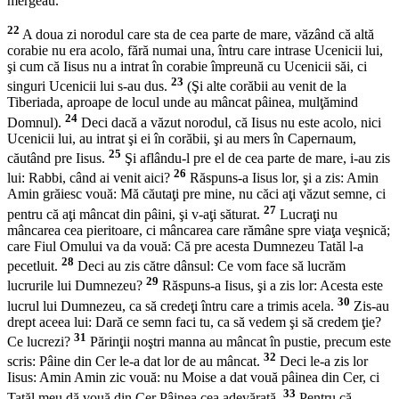
mergeau.
22
A doua zi norodul care sta de cea parte de mare, văzând că altă
corabie nu era acolo, fără numai una, întru care intrase Ucenicii lui,
şi cum că Iisus nu a intrat în corabie împreună cu Ucenicii săi, ci
23
singuri Ucenicii lui s-au dus.
(Şi alte corăbii au venit de la
Tiberiada, aproape de locul unde au mâncat pâinea, mulţămind
24
Domnul).
Deci dacă a văzut norodul, că Iisus nu este acolo, nici
Ucenicii lui, au intrat şi ei în corăbii, şi au mers în Capernaum,
25
căutând pre Iisus.
Şi aflându-l pre el de cea parte de mare, i-au zis
26
lui: Rabbi, când ai venit aici?
Răspuns-a Iisus lor, şi a zis: Amin
Amin grăiesc vouă: Mă căutaţi pre mine, nu căci aţi văzut semne, ci
27
pentru că aţi mâncat din pâini, şi v-aţi săturat.
Lucraţi nu
mâncarea cea pieritoare, ci mâncarea care rămâne spre viaţa veşnică;
care Fiul Omului va da vouă: Că pre acesta Dumnezeu Tatăl l-a
28
pecetluit.
Deci au zis către dânsul: Ce vom face să lucrăm
29
lucrurile lui Dumnezeu?
Răspuns-a Iisus, şi a zis lor: Acesta este
30
lucrul lui Dumnezeu, ca să credeţi întru care a trimis acela.
Zis-au
drept aceea lui: Dară ce semn faci tu, ca să vedem şi să credem ţie?
31
Ce lucrezi?
Părinţii noştri manna au mâncat în pustie, precum este
32
scris: Pâine din Cer le-a dat lor de au mâncat.
Deci le-a zis lor
Iisus: Amin Amin zic vouă: nu Moise a dat vouă pâinea din Cer, ci
33
Tatăl meu dă vouă din Cer Pâinea cea adevărată.
Pentru că