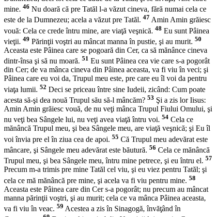
46
mine.
Nu doară că pre Tatăl l-a văzut cineva, fără numai cela ce
47
este de la Dumnezeu; acela a văzut pre Tatăl.
Amin Amin grăiesc
48
vouă: Cela ce crede întru mine, are viaţă veşnică.
Eu sunt Pâinea
49
50
vieţii.
Părinţii voştri au mâncat manna în pustie, şi au murit.
Aceasta este Pâinea care se pogoară din Cer, ca să mănânce cineva
51
dintr-însa şi să nu moară.
Eu sunt Pâinea cea vie care s-a pogorât
din Cer; de va mânca cineva din Pâinea aceasta, va fi viu în veci; şi
Pâinea care eu voi da, Trupul meu este, pre care eu îl voi da pentru
52
viaţa lumii.
Deci se priceau între sine Iudeii, zicând: Cum poate
53
acesta să-şi dea nouă Trupul său să-l mâncăm?
Şi a zis lor Iisus:
Amin Amin grăiesc vouă, de nu veţi mânca Trupul Fiului Omului, şi
54
nu veţi bea Sângele lui, nu veţi avea viaţă întru voi.
Cela ce
mănâncă Trupul meu, şi bea Sângele meu, are viaţă veşnică; şi Eu îl
55
voi învia pre el în ziua cea de apoi.
Că Trupul meu adevărat este
56
mâncare, şi Sângele meu adevărat este băutură.
Cela ce mănâncă
57
Trupul meu, şi bea Sângele meu, întru mine petrece, şi eu întru el.
Precum m-a trimis pre mine Tatăl cel viu, şi eu viez pentru Tatăl; şi
58
cela ce mă mănâncă pre mine, şi acela va fi viu pentru mine.
Aceasta este Pâinea care din Cer s-a pogorât; nu precum au mâncat
manna părinţii voştri, şi au murit; cela ce va mânca Pâinea aceasta,
59
va fi viu în veac.
Acestea a zis în Sinagogă, învăţând în
60