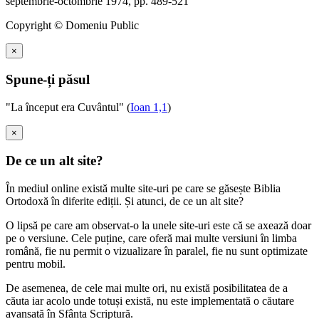
septembrie-octombrie 1974, pp. 489-521
Copyright © Domeniu Public
×
Spune-ți păsul
"La început era Cuvântul" (
Ioan 1,1
)
×
De ce un alt site?
În mediul online există multe site-uri pe care se găsește Biblia
Ortodoxă în diferite ediții. Și atunci, de ce un alt site?
O lipsă pe care am observat-o la unele site-uri este că se axează doar
pe o versiune. Cele puține, care oferă mai multe versiuni în limba
română, fie nu permit o vizualizare în paralel, fie nu sunt optimizate
pentru mobil.
De asemenea, de cele mai multe ori, nu există posibilitatea de a
căuta iar acolo unde totuși există, nu este implementată o căutare
avansată în Sfânta Scriptură.