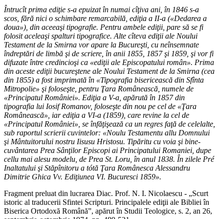
Întrucît prima ediţie s-a epuizat în numai cîţiva ani, în 1846 s-a
scos, fără nici o schimbare remarcabilă, ediţia a II-a («Dedarea a
doua»), din aceeaşi tipografie. Pentru ambele ediţii, pare să se fi
folosit aceleaşi spalturi tipografice. Alte cîteva ediţii ale Noului
Testament de la Smirna vor apare la Bucureşti, cu neînsemnate
îndreptări de limbă şi de scriere, în anii 1855, 1857 şi 1859, şi vor fi
difuzate între credincioşi ca «ediţii ale Episcopatului român». Prima
din aceste ediţii bucureştene ale Noului Testament de la Smirna (cea
din 1855) a fost imprimată în «Tipografia bisericească din Sfînta
Mitropolie» şi foloseşte, pentru Ţara Românească, numele de
«Principatul României». Ediţia a V-a, apărută în 1857 din
tipografia lui Iosif Romanov, foloseşte din nou pe cel de «Ţara
Românească», iar ediţia a VI-a (1859), care revine la cel de
«Principatul României», se înfăţişează ca un regres faţă de celelalte,
sub raportul scrierii cuvintelor: «Noulu Testamentu allu Domnului
şi Mântuitorului nostru Iisusu Hristosu. Tipăritu cu voia şi bine-
cuvântarea Prea Sânţilor Episcopi ai Principatului Romaniei, dupe
cellu mai alesu modelu, de Prea St. Loru, în anul 1838. În zilele Pré
Inaltatului şi Stăpînitoru a tótă Ţara Românesca Alessandru
Dimitrie Ghica Vv. Ediţiunea VI. Bucuresci 1859».
Fragment preluat din lucrarea Diac. Prof. N. I. Nicolaescu - „Scurt
istoric al traducerii Sfintei Scripturi. Principalele ediţii ale Bibliei în
Biserica Ortodoxă Română”, apărut în Studii Teologice, s. 2, an 26,