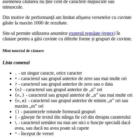
asemenea căutarea nu ține cont de caractere majuscule sau
minuscule.
Din motive de performanță am limitat afișarea versetelor cu cuvinte
găsite la maxim 1000 de rezultate.
Site-ul permite utilizarea anumitor
expresii regulate (regex)
în
căutare pentru a găsi cuvinte cu diferite forme și grupuri de cuvinte.
Mini-tutorial de căutare
Lista comenzi
- un singur caracte, orice caracter
.
- caracterul sau grupul anterior de zero sau mai multe ori
*
- caracterul sau grupul anterior de zero sau o data
?
- caracterul sau grupul anterior de „n” ori
{n}
- caracterul sau grupul anterior de „n” sau mai multe ori
{n,}
- caracterul sau grupul anterior de minim „n” ori sau
{n,m}
maxim „m” ori
- parantezele rotunde formează grupuri
()
- găsește fie textul din stânga fie cel din dreapta caraterului
|
- caracterul următor nu mai are nici o funcție specială dacă
\
avea, sau dacă nu avea poate să capete
- început de verset
^