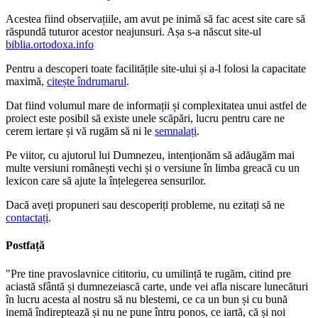
Acestea fiind observațiile, am avut pe inimă să fac acest site care să
răspundă tuturor acestor neajunsuri. Așa s-a născut site-ul
biblia.ortodoxa.info
Pentru a descoperi toate facilitățile site-ului și a-l folosi la capacitate
maximă,
citește îndrumarul
.
Dat fiind volumul mare de informații și complexitatea unui astfel de
proiect este posibil să existe unele scăpări, lucru pentru care ne
cerem iertare și vă rugăm să ni le
semnalați
.
Pe viitor, cu ajutorul lui Dumnezeu, intenționăm să adăugăm mai
multe versiuni românești vechi și o versiune în limba greacă cu un
lexicon care să ajute la înțelegerea sensurilor.
Dacă aveți propuneri sau descoperiți probleme, nu ezitați să ne
contactați
.
Postfață
"Pre tine pravoslavnice cititoriu, cu umilință te rugăm, citind pre
aciastă sfântă și dumnezeiască carte, unde vei afla niscare lunecături
în lucru acesta al nostru să nu blestemi, ce ca un bun și cu bună
inemă îndireptează și nu ne pune întru ponos, ce iartă, că și noi