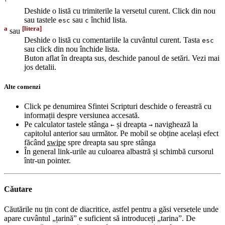
Deshide o listă cu trimiterile la versetul curent. Click din nou
sau tastele
sau
închid lista.
esc
c
a
[litera]
sau
Deshide o listă cu comentariile la cuvântul curent. Tasta
esc
sau click din nou închide lista.
Buton aflat în dreapta sus, deschide panoul de setări. Vezi mai
jos detalii.
Alte comenzi
Click pe denumirea Sfintei Scripturi deschide o fereastră cu
informații despre versiunea accesată.
Pe calculator tastele stânga
și dreapta
navighează la
←
→
capitolul anterior sau următor. Pe mobil se obține același efect
făcând
swipe
spre dreapta sau spre stânga
În general link-urile au culoarea albastră și schimbă cursorul
într-un pointer.
Căutare
Căutările nu țin cont de diacritice, astfel pentru a găsi versetele unde
apare cuvântul „țarină” e suficient să introduceți „tarina”. De