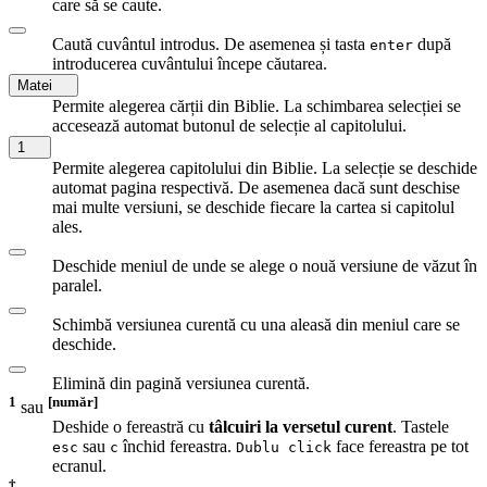
care să se caute.
Caută cuvântul introdus. De asemenea și tasta
după
enter
introducerea cuvântului începe căutarea.
Matei
Permite alegerea cărții din Biblie. La schimbarea selecției se
accesează automat butonul de selecție al capitolului.
1
Permite alegerea capitolului din Biblie. La selecție se deschide
automat pagina respectivă. De asemenea dacă sunt deschise
mai multe versiuni, se deschide fiecare la cartea si capitolul
ales.
Deschide meniul de unde se alege o nouă versiune de văzut în
paralel.
Schimbă versiunea curentă cu una aleasă din meniul care se
deschide.
Elimină din pagină versiunea curentă.
1
[număr]
sau
Deshide o fereastră cu
tâlcuiri la versetul curent
. Tastele
sau
închid fereastra.
face fereastra pe tot
esc
c
Dublu click
ecranul.
†