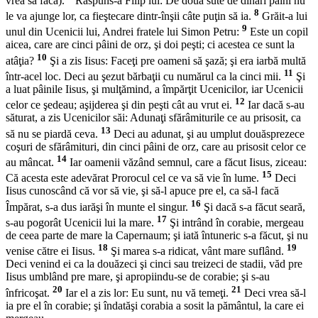
vrea să facă).
Răspuns-a Filip lui: De două sute de dinari pâini nu
8
le va ajunge lor, ca fieştecare dintr-înşii câte puţin să ia.
Grăit-a lui
9
unul din Ucenicii lui, Andrei fratele lui Simon Petru:
Este un copil
aicea, care are cinci pâini de orz, şi doi peşti; ci acestea ce sunt la
10
atâţia?
Şi a zis Iisus: Faceţi pre oameni să şază; şi era iarbă multă
11
într-acel loc. Deci au şezut bărbaţii cu numărul ca la cinci mii.
Şi
a luat pâinile Iisus, şi mulţămind, a împărţit Ucenicilor, iar Ucenicii
12
celor ce şedeau; aşijderea şi din peşti cât au vrut ei.
Iar dacă s-au
săturat, a zis Ucenicilor săi: Adunaţi sfărâmiturile ce au prisosit, ca
13
să nu se piardă ceva.
Deci au adunat, şi au umplut douăsprezece
coşuri de sfărâmituri, din cinci pâini de orz, care au prisosit celor ce
14
au mâncat.
Iar oamenii văzând semnul, care a făcut Iisus, ziceau:
15
Că acesta este adevărat Prorocul cel ce va să vie în lume.
Deci
Iisus cunoscând că vor să vie, şi să-l apuce pre el, ca să-l facă
16
Împărat, s-a dus iarăşi în munte el singur.
Şi dacă s-a făcut seară,
17
s-au pogorât Ucenicii lui la mare.
Şi intrând în corabie, mergeau
de ceea parte de mare la Capernaum; şi iată întuneric s-a făcut, şi nu
18
19
venise către ei Iisus.
Şi marea s-a ridicat, vânt mare suflând.
Deci venind ei ca la douăzeci şi cinci sau treizeci de stadii, văd pre
Iisus umblând pre mare, şi apropiindu-se de corabie; şi s-au
20
21
înfricoşat.
Iar el a zis lor: Eu sunt, nu vă temeţi.
Deci vrea să-l
ia pre el în corabie; şi îndatăşi corabia a sosit la pământul, la care ei