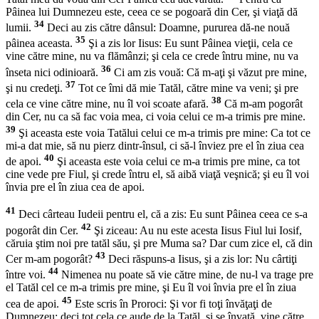
Pâinea lui Dumnezeu este, ceea ce se pogoară din Cer, şi viaţă dă
34
lumii.
Deci au zis către dânsul: Doamne, pururea dă-ne nouă
35
pâinea aceasta.
Şi a zis lor Iisus: Eu sunt Pâinea vieţii, cela ce
vine către mine, nu va flămânzi; şi cela ce crede întru mine, nu va
36
înseta nici odinioară.
Ci am zis vouă: Că m-aţi şi văzut pre mine,
37
şi nu credeţi.
Tot ce îmi dă mie Tatăl, către mine va veni; şi pre
38
cela ce vine către mine, nu îl voi scoate afară.
Că m-am pogorât
din Cer, nu ca să fac voia mea, ci voia celui ce m-a trimis pre mine.
39
Şi aceasta este voia Tatălui celui ce m-a trimis pre mine: Ca tot ce
mi-a dat mie, să nu pierz dintr-însul, ci să-l înviez pre el în ziua cea
40
de apoi.
Şi aceasta este voia celui ce m-a trimis pre mine, ca tot
cine vede pre Fiul, şi crede întru el, să aibă viaţă veşnică; şi eu îl voi
învia pre el în ziua cea de apoi.
41
Deci cârteau Iudeii pentru el, că a zis: Eu sunt Pâinea ceea ce s-a
42
pogorât din Cer.
Şi ziceau: Au nu este acesta Iisus Fiul lui Iosif,
căruia ştim noi pre tatăl său, şi pre Muma sa? Dar cum zice el, că din
43
Cer m-am pogorât?
Deci răspuns-a Iisus, şi a zis lor: Nu cârtiţi
44
între voi.
Nimenea nu poate să vie către mine, de nu-l va trage pre
el Tatăl cel ce m-a trimis pre mine, şi Eu îl voi învia pre el în ziua
45
cea de apoi.
Este scris în Proroci: Şi vor fi toţi învăţaţi de
Dumnezeu; deci tot cela ce aude de la Tatăl, şi se învaţă, vine către