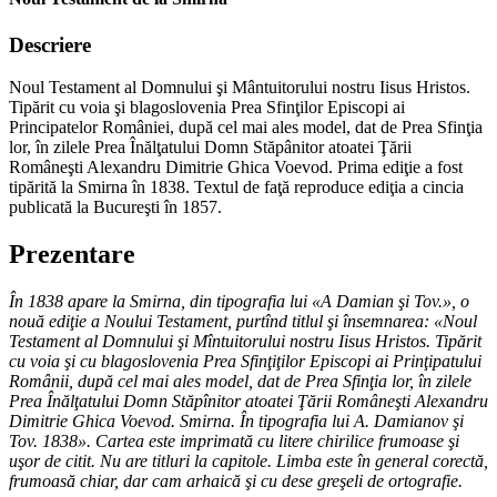
Descriere
Noul Testament al Domnului şi Mântuitorului nostru Iisus Hristos.
Tipărit cu voia şi blagoslovenia Prea Sfinţilor Episcopi ai
Principatelor României, după cel mai ales model, dat de Prea Sfinţia
lor, în zilele Prea Înălţatului Domn Stăpânitor atoatei Ţării
Româneşti Alexandru Dimitrie Ghica Voevod. Prima ediţie a fost
tipărită la Smirna în 1838. Textul de faţă reproduce ediţia a cincia
publicată la Bucureşti în 1857.
Prezentare
În 1838 apare la Smirna, din tipografia lui «A Damian şi Tov.», o
nouă ediţie a Noului Testament, purtînd titlul şi însemnarea: «Noul
Testament al Domnului şi Mîntuitorului nostru Iisus Hristos. Tipărit
cu voia şi cu blagoslovenia Prea Sfinţiţilor Episcopi ai Prinţipatului
Românii, după cel mai ales model, dat de Prea Sfinţia lor, în zilele
Prea Înălţatului Domn Stăpînitor atoatei Ţării Româneşti Alexandru
Dimitrie Ghica Voevod. Smirna. În tipografia lui A. Damianov şi
Tov. 1838». Cartea este imprimată cu litere chirilice frumoase şi
uşor de citit. Nu are titluri la capitole. Limba este în general corectă,
frumoasă chiar, dar cam arhaică şi cu dese greşeli de ortografie.