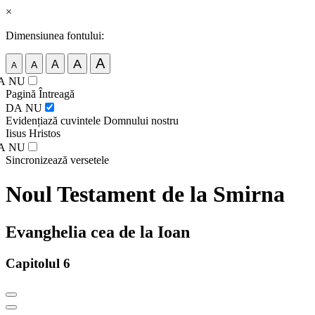
×
Dimensiunea fontului:
A
A
A
A
A
A
NU
Pagină Întreagă
DA
NU
Evidențiază cuvintele Domnului nostru
Iisus Hristos
A
NU
Sincronizează versetele
Noul Testament de la Smirna
Evanghelia cea de la Ioan
Capitolul 6