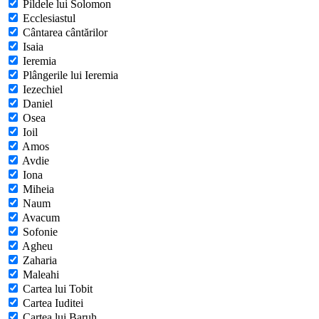
Pildele lui Solomon
Ecclesiastul
Cântarea cântărilor
Isaia
Ieremia
Plângerile lui Ieremia
Iezechiel
Daniel
Osea
Ioil
Amos
Avdie
Iona
Miheia
Naum
Avacum
Sofonie
Agheu
Zaharia
Maleahi
Cartea lui Tobit
Cartea Iuditei
Cartea lui Baruh