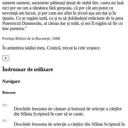
suntem oameni, aseamene pătimași ținuți de slabă fire, carea nu lasă
nici pre un om a râmănea fără greșeala, că pre cât am putut cu
nevoință am lucrat, și pre cum am aflat în izvod așa am dat și în
tipariu. Ce te rugăm iartă, ca și tu să dobândești ertăciune de la prea
Puternicul Dumnezău, al căruia dar și milă, și noi îl rugăm să fie cu
tine pururea."
Postfața Bibliei de la București, 1688
În amintirea tatălui meu, Costică, trecut la cele veșnice.
×
Îndrumar de utilizare
Navigare
Butoane
Deschide fereastra de căutare și butonul de selecție a cărților
din Sfânta Scriptură în care să se caute.
Deschide fereastra de selecție a cărților din Sfânta Scriptură în