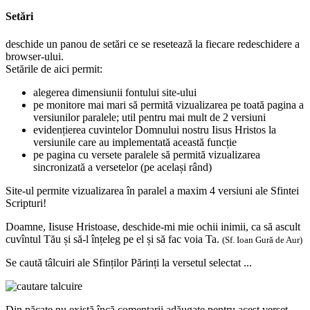
Setări
deschide un panou de setări ce se resetează la fiecare redeschidere a
browser-ului.
Setările de aici permit:
alegerea dimensiunii fontului site-ului
pe monitore mai mari să permită vizualizarea pe toată pagina a
versiunilor paralele; util pentru mai mult de 2 versiuni
evidențierea cuvintelor Domnului nostru Iisus Hristos la
versiunile care au implementată această funcție
pe pagina cu versete paralele să permită vizualizarea
sincronizată a versetelor (pe același rând)
Site-ul permite vizualizarea în paralel a maxim 4 versiuni ale Sfintei
Scripturi!
Doamne, Iisuse Hristoase, deschide-mi mie ochii inimii, ca să ascult
cuvîntul Tău și să-l înțeleg pe el și să fac voia Ta.
(Sf. Ioan Gură de Aur)
Se caută tâlcuiri ale Sfinților Părinți la versetul selectat ...
Din păcate nu există încă comentarii adăugate pentru acest verset.