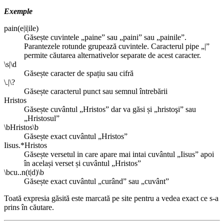
Exemple
pain(e|i|ile)
Găsește cuvintele „paine” sau „paini” sau „painile”.
Parantezele rotunde grupează cuvintele. Caracterul pipe „|”
permite căutarea alternativelor separate de acest caracter.
\s|\d
Găsește caracter de spațiu sau cifră
\.|\?
Găsește caracterul punct sau semnul întrebării
Hristos
Găsește cuvântul „Hristos” dar va găsi și „hristoşi” sau
„Hristosul”
\bHristos\b
Găsește exact cuvântul „Hristos”
Iisus.*Hristos
Găsește versetul in care apare mai intai cuvântul „Iisus” apoi
în același verset și cuvântul „Hristos”
\bcu..n(t|d)\b
Găsește exact cuvântul „curând” sau „cuvânt”
Toată expresia găsită este marcată pe site pentru a vedea exact ce s-a
prins în căutare.