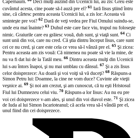
Capernaum.
Deci mulţi auzind din Ucenicii lui, au zis: Greu este
61
cuvântul acesta, cine poate să-l auză pre el?
Iară Iisus ştiind întru
sine, că cârtesc pentru aceasta Ucenicii lui, a zis lor: Aceasta vă
62
sminteşte pre voi?
Dară de veţi vedea pre Fiul Omului suindu-se,
63
unde era mai înainte?
Duhul este care face viu, trupul nu foloseşte
64
nimic. Graiurile care eu grăiesc vouă, duh sunt, şi viaţă sunt.
Ci
sunt unii din voi, care nu cred. Că ştia dintru început Iisus, care sunt
65
cei ce nu cred, şi care este cela ce vrea să-l vânză pre el.
Şi zicea:
Pentru aceasta am zis vouă: Că nimenea nu poate să vie la mine, de
66
nu va fi dat lui de la Tatăl meu.
Dintru aceasta mulţi din Ucenicii
67
lui s-au întors înapoi, şi nu mai umblau cu dânsul.
Şi a zis Iisus
68
celor doisprezece: Au doară şi voi voiţi să vă duceţi?
Răspuns-a
Simon Petru lui: Doamne, la cine ne vom duce? Cuvinte ale vieţii
69
veşnice ai.
Şi noi am crezut, şi am cunoscut, că tu eşti Hristosul
70
Fiul lui Dumnezeu celui viu.
Răspuns-a lor Iisus: Au nu eu pre
71
voi cei doisprezece v-am ales, şi unul din voi diavol este.
Şi zicea
de Iuda al lui Simon Iscarioteanul; că acela vrea să-l vândă pre el,
unul fiind din cei doisprezece.