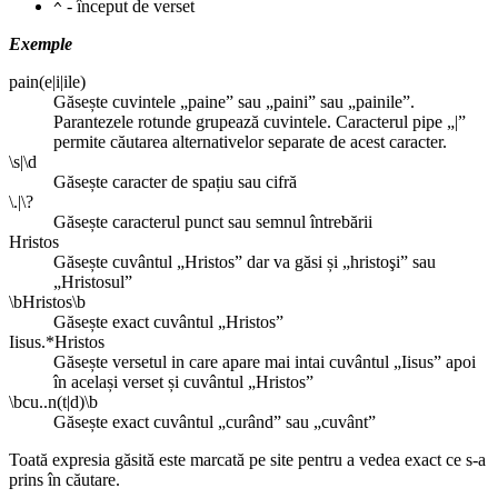
- început de verset
^
Exemple
pain(e|i|ile)
Găsește cuvintele „paine” sau „paini” sau „painile”.
Parantezele rotunde grupează cuvintele. Caracterul pipe „|”
permite căutarea alternativelor separate de acest caracter.
\s|\d
Găsește caracter de spațiu sau cifră
\.|\?
Găsește caracterul punct sau semnul întrebării
Hristos
Găsește cuvântul „Hristos” dar va găsi și „hristoşi” sau
„Hristosul”
\bHristos\b
Găsește exact cuvântul „Hristos”
Iisus.*Hristos
Găsește versetul in care apare mai intai cuvântul „Iisus” apoi
în același verset și cuvântul „Hristos”
\bcu..n(t|d)\b
Găsește exact cuvântul „curând” sau „cuvânt”
Toată expresia găsită este marcată pe site pentru a vedea exact ce s-a
prins în căutare.