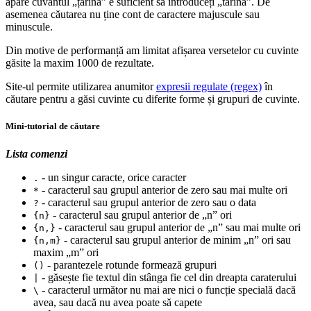
apare cuvântul „țarină” e suficient să introduceți „tarina”. De
asemenea căutarea nu ține cont de caractere majuscule sau
minuscule.
Din motive de performanță am limitat afișarea versetelor cu cuvinte
găsite la maxim 1000 de rezultate.
Site-ul permite utilizarea anumitor
expresii regulate (regex)
în
căutare pentru a găsi cuvinte cu diferite forme și grupuri de cuvinte.
Mini-tutorial de căutare
Lista comenzi
- un singur caracte, orice caracter
.
- caracterul sau grupul anterior de zero sau mai multe ori
*
- caracterul sau grupul anterior de zero sau o data
?
- caracterul sau grupul anterior de „n” ori
{n}
- caracterul sau grupul anterior de „n” sau mai multe ori
{n,}
- caracterul sau grupul anterior de minim „n” ori sau
{n,m}
maxim „m” ori
- parantezele rotunde formează grupuri
()
- găsește fie textul din stânga fie cel din dreapta caraterului
|
- caracterul următor nu mai are nici o funcție specială dacă
\
avea, sau dacă nu avea poate să capete