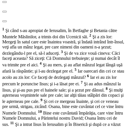
1
Şi când s-au apropiat de Ierusalim, în Betfaghe şi Betania către
2
Muntele Măslinilor, a trimis doi din Ucenicii săi.
Şi a zis lor:
Mergeţi în satul care este înaintea voastră, şi îndată intrând într-însul,
veţi afla un mânz legat, pre care nimeni din oameni n-a şezut;
3
dezlegându-l pre el, să-l aduceţi.
Şi de va zice vouă cineva: Căci
faceţi aceasta? Să ziceţi: Că Domnului trebuieşte; şi numai decât îl
4
va trimite pre el aici.
Şi au mers, şi au aflat mânzul legat lângă uşă
5
afară la răspântie; şi l-au dezlegat pre el.
Iar oarecari din cei ce stau
6
acolo au zis lor: Ce faceţi de dezlegaţi mânzul?
Iar ei au zis lor
7
precum le poruncise Iisus; şi i-a lăsat pre ei.
Şi au adus mânzul la
8
Iisus, şi şi-au pus pre el hainele sale; şi a şezut pre dânsul.
Şi mulţi
aşterneau veşmintele sale pre cale; iar alţii tăiau stâlpări din copaci şi
9
le aşterneau pre cale.
Şi cei ce mergeau înainte, şi cei ce veneau
pre urmă, strigau, zicând: Osana, bine este cuvântat cel ce vine întru
10
Numele Domnului.
Bine este cuvântată împărăţia, care vine întru
Numele Domnului, a Părintelui nostru David; Osana întru cei de
11
sus.
Şi a intrat Iisus în Ierusalim şi în Biserică şi după ce a văzut