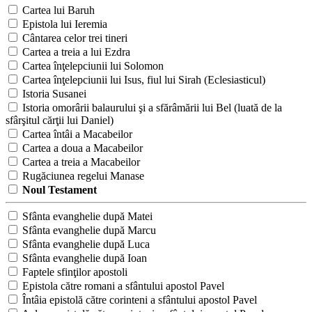
Cartea lui Baruh
Epistola lui Ieremia
Cântarea celor trei tineri
Cartea a treia a lui Ezdra
Cartea înţelepciunii lui Solomon
Cartea înţelepciunii lui Isus, fiul lui Sirah (Eclesiasticul)
Istoria Susanei
Istoria omorârii balaurului şi a sfărâmării lui Bel (luată de la
sfârşitul cărţii lui Daniel)
Cartea întâi a Macabeilor
Cartea a doua a Macabeilor
Cartea a treia a Macabeilor
Rugăciunea regelui Manase
Noul Testament
Sfânta evanghelie după Matei
Sfânta evanghelie după Marcu
Sfânta evanghelie după Luca
Sfânta evanghelie după Ioan
Faptele sfinţilor apostoli
Epistola către romani a sfântului apostol Pavel
Întâia epistolă către corinteni a sfântului apostol Pavel