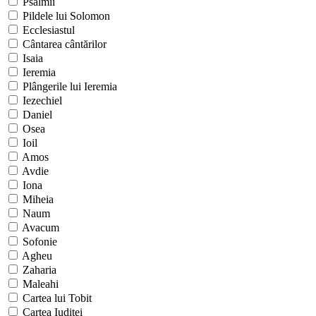
Psalmii
Pildele lui Solomon
Ecclesiastul
Cântarea cântărilor
Isaia
Ieremia
Plângerile lui Ieremia
Iezechiel
Daniel
Osea
Ioil
Amos
Avdie
Iona
Miheia
Naum
Avacum
Sofonie
Agheu
Zaharia
Maleahi
Cartea lui Tobit
Cartea Iuditei