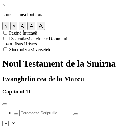
×
Dimensiunea fontului:
A
A
A
A
A
Pagină Întreagă
Evidențiază cuvintele Domnului
nostru Iisus Hristos
Sincronizează versetele
Noul Testament de la Smirna
Evanghelia cea de la Marcu
Capitolul 11