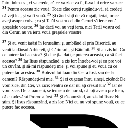
întru inima sa, ci va crede, că ce va zice va fi, fi-va lui orice va zice.
24
Pentru aceasta zic vouă: Toate câte cereţi rugându-vă, să credeţi
25
că veţi lua, şi va fi vouă.
Şi când staţi de vă rugaţi, iertaţi orice
aveţi asupra cuiva; ca şi Tatăl vostru cel din Ceruri să ierte vouă
26
greşalele voastre.
Iar dacă voi nu veţi ierta, nici Tatăl vostru cel
din Ceruri nu va ierta vouă greşalele voastre.
27
Şi au venit iarăşi în Ierusalim; şi umblând el prin Biserică, au
28
venit la dânsul Arhiereii, şi Cărturarii, şi Bătrânii.
Şi au zis lui: Cu
ce putere faci acestea? Şi cine ţi-a dat ţie puterea aceasta, ca să faci
29
acestea?
Iar Iisus răspunzând, a zis lor: Întreba-voi şi eu pre voi
un cuvânt, şi să-mi răspundeţi mie, şi voi spune şi eu vouă cu ce
30
putere fac acestea.
Botezul lui Ioan din Cer a fost, sau de la
31
oameni? Răspundeţi-mi mie.
Şi ei cugetau întru sineşi, zicând: De
32
vom zice, din Cer, va zice: Pentru ce dar nu aţi crezut lui?
Iar de
vom zice: De la oameni, se temeau de norod, că toţi aveau pre Ioan,
33
că cu adevărat Proroc a fost.
Şi răspunzând, au zis lui Iisus: Nu
ştim. Şi Iisus răspunzând, a zis lor: Nici eu nu voi spune vouă, cu ce
putere fac acestea.