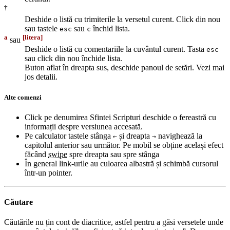
†
Deshide o listă cu trimiterile la versetul curent. Click din nou
sau tastele
sau
închid lista.
esc
c
a
[litera]
sau
Deshide o listă cu comentariile la cuvântul curent. Tasta
esc
sau click din nou închide lista.
Buton aflat în dreapta sus, deschide panoul de setări. Vezi mai
jos detalii.
Alte comenzi
Click pe denumirea Sfintei Scripturi deschide o fereastră cu
informații despre versiunea accesată.
Pe calculator tastele stânga
și dreapta
navighează la
←
→
capitolul anterior sau următor. Pe mobil se obține același efect
făcând
swipe
spre dreapta sau spre stânga
În general link-urile au culoarea albastră și schimbă cursorul
într-un pointer.
Căutare
Căutările nu țin cont de diacritice, astfel pentru a găsi versetele unde