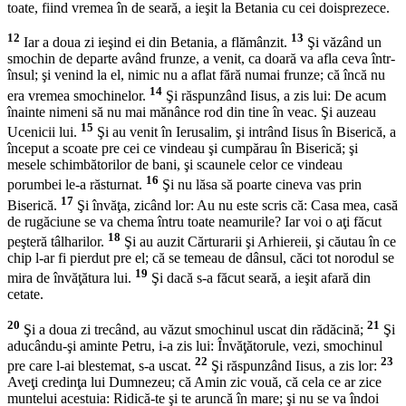
toate, fiind vremea în de seară, a ieşit la Betania cu cei doisprezece.
12
13
Iar a doua zi ieşind ei din Betania, a flămânzit.
Şi văzând un
smochin de departe având frunze, a venit, ca doară va afla ceva într-
însul; şi venind la el, nimic nu a aflat fără numai frunze; că încă nu
14
era vremea smochinelor.
Şi răspunzând Iisus, a zis lui: De acum
înainte nimeni să nu mai mănânce rod din tine în veac. Şi auzeau
15
Ucenicii lui.
Şi au venit în Ierusalim, şi intrând Iisus în Biserică, a
început a scoate pre cei ce vindeau şi cumpărau în Biserică; şi
mesele schimbătorilor de bani, şi scaunele celor ce vindeau
16
porumbei le-a răsturnat.
Şi nu lăsa să poarte cineva vas prin
17
Biserică.
Şi învăţa, zicând lor: Au nu este scris că: Casa mea, casă
de rugăciune se va chema întru toate neamurile? Iar voi o aţi făcut
18
peşteră tâlharilor.
Şi au auzit Cărturarii şi Arhiereii, şi căutau în ce
chip l-ar fi pierdut pre el; că se temeau de dânsul, căci tot norodul se
19
mira de învăţătura lui.
Şi dacă s-a făcut seară, a ieşit afară din
cetate.
20
21
Şi a doua zi trecând, au văzut smochinul uscat din rădăcină;
Şi
aducându-şi aminte Petru, i-a zis lui: Învăţătorule, vezi, smochinul
22
23
pre care l-ai blestemat, s-a uscat.
Şi răspunzând Iisus, a zis lor:
Aveţi credinţa lui Dumnezeu; că Amin zic vouă, că cela ce ar zice
muntelui acestuia: Ridică-te şi te aruncă în mare; şi nu se va îndoi