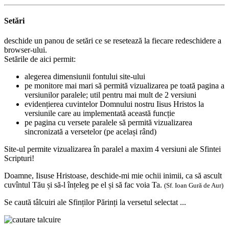
Setări
deschide un panou de setări ce se resetează la fiecare redeschidere a
browser-ului.
Setările de aici permit:
alegerea dimensiunii fontului site-ului
pe monitore mai mari să permită vizualizarea pe toată pagina a
versiunilor paralele; util pentru mai mult de 2 versiuni
evidențierea cuvintelor Domnului nostru Iisus Hristos la
versiunile care au implementată această funcție
pe pagina cu versete paralele să permită vizualizarea
sincronizată a versetelor (pe același rând)
Site-ul permite vizualizarea în paralel a maxim 4 versiuni ale Sfintei
Scripturi!
Doamne, Iisuse Hristoase, deschide-mi mie ochii inimii, ca să ascult
cuvîntul Tău și să-l înțeleg pe el și să fac voia Ta.
(Sf. Ioan Gură de Aur)
Se caută tâlcuiri ale Sfinților Părinți la versetul selectat ...