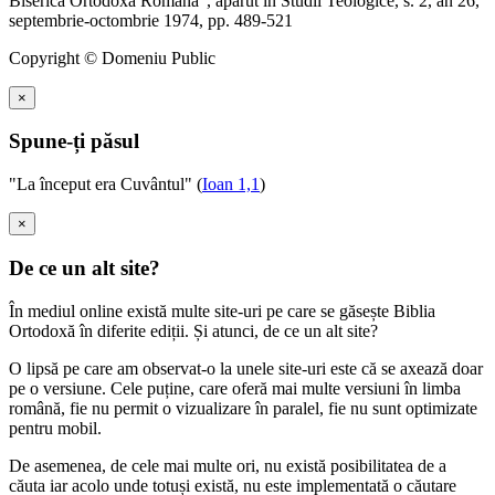
Biserica Ortodoxă Română”, apărut în Studii Teologice, s. 2, an 26,
septembrie-octombrie 1974, pp. 489-521
Copyright © Domeniu Public
×
Spune-ți păsul
"La început era Cuvântul" (
Ioan 1,1
)
×
De ce un alt site?
În mediul online există multe site-uri pe care se găsește Biblia
Ortodoxă în diferite ediții. Și atunci, de ce un alt site?
O lipsă pe care am observat-o la unele site-uri este că se axează doar
pe o versiune. Cele puține, care oferă mai multe versiuni în limba
română, fie nu permit o vizualizare în paralel, fie nu sunt optimizate
pentru mobil.
De asemenea, de cele mai multe ori, nu există posibilitatea de a
căuta iar acolo unde totuși există, nu este implementată o căutare