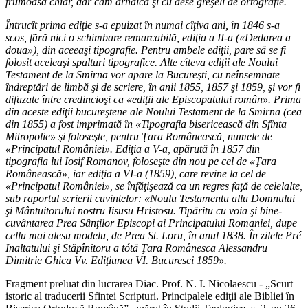
frumoasă chiar, dar cam arhaică şi cu dese greşeli de ortografie.
Întrucît prima ediţie s-a epuizat în numai cîţiva ani, în 1846 s-a
scos, fără nici o schimbare remarcabilă, ediţia a II-a («Dedarea a
doua»), din aceeaşi tipografie. Pentru ambele ediţii, pare să se fi
folosit aceleaşi spalturi tipografice. Alte cîteva ediţii ale Noului
Testament de la Smirna vor apare la Bucureşti, cu neînsemnate
îndreptări de limbă şi de scriere, în anii 1855, 1857 şi 1859, şi vor fi
difuzate între credincioşi ca «ediţii ale Episcopatului român». Prima
din aceste ediţii bucureştene ale Noului Testament de la Smirna (cea
din 1855) a fost imprimată în «Tipografia bisericească din Sfînta
Mitropolie» şi foloseşte, pentru Ţara Românească, numele de
«Principatul României». Ediţia a V-a, apărută în 1857 din
tipografia lui Iosif Romanov, foloseşte din nou pe cel de «Ţara
Românească», iar ediţia a VI-a (1859), care revine la cel de
«Principatul României», se înfăţişează ca un regres faţă de celelalte,
sub raportul scrierii cuvintelor: «Noulu Testamentu allu Domnului
şi Mântuitorului nostru Iisusu Hristosu. Tipăritu cu voia şi bine-
cuvântarea Prea Sânţilor Episcopi ai Principatului Romaniei, dupe
cellu mai alesu modelu, de Prea St. Loru, în anul 1838. În zilele Pré
Inaltatului şi Stăpînitoru a tótă Ţara Românesca Alessandru
Dimitrie Ghica Vv. Ediţiunea VI. Bucuresci 1859».
Fragment preluat din lucrarea Diac. Prof. N. I. Nicolaescu - „Scurt
istoric al traducerii Sfintei Scripturi. Principalele ediţii ale Bibliei în