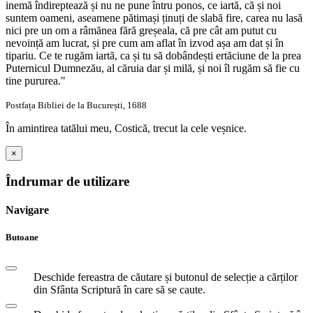
inemă îndireptează și nu ne pune întru ponos, ce iartă, că și noi
suntem oameni, aseamene pătimași ținuți de slabă fire, carea nu lasă
nici pre un om a râmănea fără greșeala, că pre cât am putut cu
nevoință am lucrat, și pre cum am aflat în izvod așa am dat și în
tipariu. Ce te rugăm iartă, ca și tu să dobândești ertăciune de la prea
Puternicul Dumnezău, al căruia dar și milă, și noi îl rugăm să fie cu
tine pururea."
Postfața Bibliei de la București, 1688
În amintirea tatălui meu, Costică, trecut la cele veșnice.
×
Îndrumar de utilizare
Navigare
Butoane
Deschide fereastra de căutare și butonul de selecție a cărților
din Sfânta Scriptură în care să se caute.