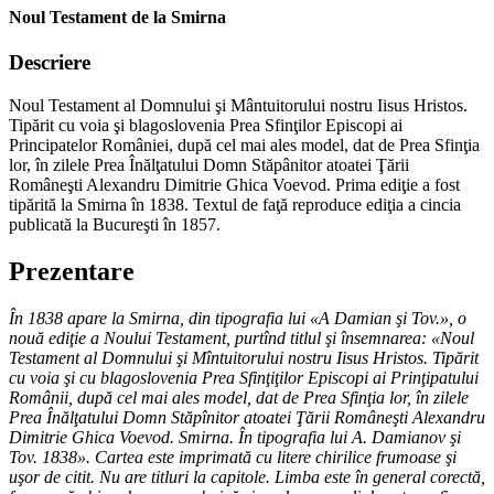
Noul Testament de la Smirna
Descriere
Noul Testament al Domnului şi Mântuitorului nostru Iisus Hristos.
Tipărit cu voia şi blagoslovenia Prea Sfinţilor Episcopi ai
Principatelor României, după cel mai ales model, dat de Prea Sfinţia
lor, în zilele Prea Înălţatului Domn Stăpânitor atoatei Ţării
Româneşti Alexandru Dimitrie Ghica Voevod. Prima ediţie a fost
tipărită la Smirna în 1838. Textul de faţă reproduce ediţia a cincia
publicată la Bucureşti în 1857.
Prezentare
În 1838 apare la Smirna, din tipografia lui «A Damian şi Tov.», o
nouă ediţie a Noului Testament, purtînd titlul şi însemnarea: «Noul
Testament al Domnului şi Mîntuitorului nostru Iisus Hristos. Tipărit
cu voia şi cu blagoslovenia Prea Sfinţiţilor Episcopi ai Prinţipatului
Românii, după cel mai ales model, dat de Prea Sfinţia lor, în zilele
Prea Înălţatului Domn Stăpînitor atoatei Ţării Româneşti Alexandru
Dimitrie Ghica Voevod. Smirna. În tipografia lui A. Damianov şi
Tov. 1838». Cartea este imprimată cu litere chirilice frumoase şi
uşor de citit. Nu are titluri la capitole. Limba este în general corectă,