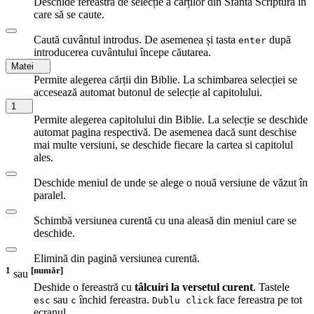
Deschide fereastra de selecție a cărților din Sfânta Scriptură în
care să se caute.
Caută cuvântul introdus. De asemenea și tasta
după
enter
introducerea cuvântului începe căutarea.
Matei
Permite alegerea cărții din Biblie. La schimbarea selecției se
accesează automat butonul de selecție al capitolului.
1
Permite alegerea capitolului din Biblie. La selecție se deschide
automat pagina respectivă. De asemenea dacă sunt deschise
mai multe versiuni, se deschide fiecare la cartea si capitolul
ales.
Deschide meniul de unde se alege o nouă versiune de văzut în
paralel.
Schimbă versiunea curentă cu una aleasă din meniul care se
deschide.
Elimină din pagină versiunea curentă.
1
[număr]
sau
Deshide o fereastră cu
tâlcuiri la versetul curent
. Tastele
sau
închid fereastra.
face fereastra pe tot
esc
c
Dublu click
ecranul.