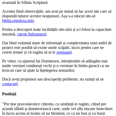
avansată în Sfânta Scriptură.
Acestea fiind observațiile, am avut pe inimă să fac acest site care să
răspundă tuturor acestor neajunsuri. Așa s-a născut site-ul
biblia.ortodoxa.info
Pentru a descoperi toate facilitățile site-ului și a-l folosi la capacitate
maximă,
citește îndrumarul
.
Dat fiind volumul mare de informații și complexitatea unui astfel de
proiect este posibil să existe unele scăpări, lucru pentru care ne
cerem iertare și vă rugăm să ni le
semnalați
.
Pe viitor, cu ajutorul lui Dumnezeu, intenționăm să adăugăm mai
multe versiuni românești vechi și o versiune în limba greacă cu un
lexicon care să ajute la înțelegerea sensurilor.
Dacă aveți propuneri sau descoperiți probleme, nu ezitați să ne
contactați
.
Postfață
"Pre tine pravoslavnice cititoriu, cu umilință te rugăm, citind pre
aciastă sfântă și dumnezeiască carte, unde vei afla niscare lunecături
în lucru acesta al nostru să nu blestemi, ce ca un bun și cu bună