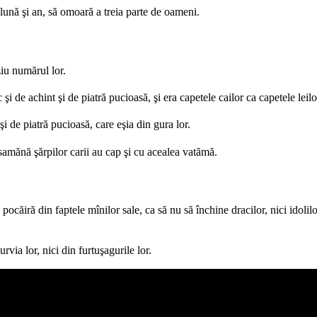
în lună şi an, să omoară a treia parte de oameni.
ziu numărul lor.
şi de achint şi de piatră pucioasă, şi era capetele cailor ca capetele leilor
i de piatră pucioasă, care eşia din gura lor.
 asamănă şărpilor carii au cap şi cu acealea vatămă.
 pocăiră din faptele mînilor sale, ca să nu să închine dracilor, nici idolilo
rvia lor, nici din furtuşagurile lor.