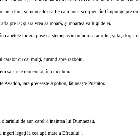
 în cinci luni, şi munca lor să fie ca munca scorpiei cînd împunge pre om
fla pre ia; şi ară vrea să moară, şi moartea va fugi de ei.
în capetele lor era puse ca steme, asămănîndu-să aurului, şi faţa lor, ca 
ul carălor cu cai mulţi, curund spre războiu.
era să strice oamenilor, în cinci luni.
te Avadon, iară greceaşte Apolion, lătineaşte Pustiitor.
 oltariului de aur, careli-i înaintea lui Dumnezău,
 îngeri legaţi la cea apă mare a Efratului”.