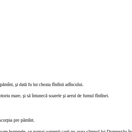
ămînt, şi dată fu lui cheaia fîntînii adîncului.
toriu mare, şi să întunecă soarele şi aerul de fumul fîntînei.
 scorpia pre pămînt.
e toate leamnele, ce numai oamenii carii nu avea sămnul lui Dumnezău în 