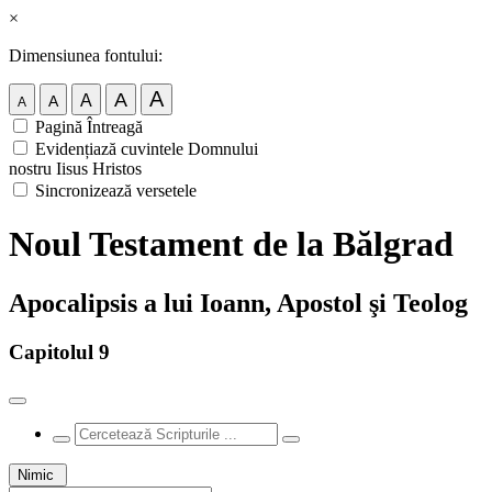
×
Dimensiunea fontului:
A
A
A
A
A
Pagină Întreagă
Evidențiază cuvintele Domnului
nostru Iisus Hristos
Sincronizează versetele
Noul Testament de la Bălgrad
Apocalipsis a lui Ioann, Apostol şi Teolog
Capitolul 9
Nimic