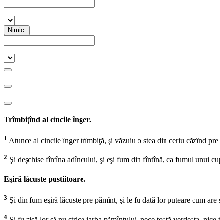
Nimic
Trîmbiţînd al cincile înger.
1
Atunce al cincile înger trîmbiţă, şi văzuiu o stea din ceriu căzînd pre p
2
Şi deşchise fîntîna adîncului, şi eşi fum din fîntînă, ca fumul unui cup
Eşiră lăcuste pustiitoare.
3
Şi din fum eşiră lăcuste pre pămînt, şi le fu dată lor puteare cum are
4
Şi fu zisă lor să nu strice iarba pămîntului, nece toată verdeaţa, nic