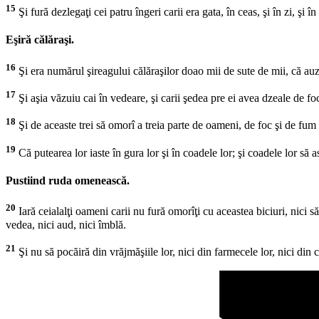
15
Şi fură dezlegaţi cei patru îngeri carii era gata, în ceas, şi în zi, şi 
Eşiră călăraşi.
16
Şi era numărul şireagului călăraşilor doao mii de sute de mii, că au
17
Şi aşia văzuiu cai în vedeare, şi carii şedea pre ei avea dzeale de foc 
18
Şi de aceaste trei să omorî a treia parte de oameni, de foc şi de fum ş
19
Că putearea lor iaste în gura lor şi în coadele lor; şi coadele lor să
Pustiind ruda omenească.
20
Iară ceialalţi oameni carii nu fură omorîţi cu aceastea biciuri, nici să
vedea, nici aud, nici îmblă.
21
Şi nu să pocăiră din vrăjmăşiile lor, nici din farmecele lor, nici din cu