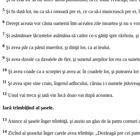
5
Şi fu dată lor, nu ca să-i omoară pre ei, ce ca să-i muncească pre ei,
6
Derept aceaia vor căuta oamenii într-acealea zile moartea şi nu o vor a
7
Şi asămănare lăcustelor asămăna-să cailor ce-s gătiţi spre războiu, şi 
8
Şi avea păr ca părul muerilor, şi dinţii lor, ca ai leului.
9
Şi avea dzeale ca dzealele de fier, şi sunetul arepilor lor era ca sunet
10
Şi avea coade ca a scorpiei şi avea ac în coadele lor, şi putearea lor 
11
Şi avea spre sine craiu, îngerul adîncului, căruia i-i numele jidoveaş
12
Unul vai trecu şi iată vin încă doao vai după aceastea.
Iară trîmbiţînd al şasele.
13
Atunce al şasele înger trîmbiţă, şi auziu un glas de la patru cornuri a
14
Zicînd al şeaselui înger carele avea trîmbiţa: „Dezleagă pre cei patru