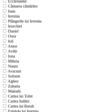
Ecclesiastul
Cântarea cântărilor
Isaia
Ieremia
Plângerile lui Ieremia
Iezechiel
Daniel
Osea
Ioil
Amos
Avdie
Iona
Miheia
Naum
Avacum
Sofonie
Agheu
Zaharia
Maleahi
Cartea lui Tobit
Cartea Iuditei
Cartea lui Baruh
Epistola lui Ieremia