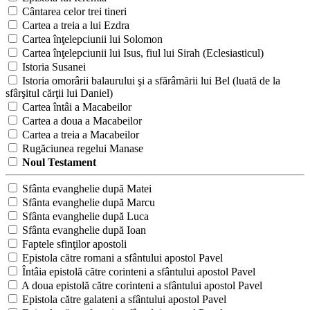
Cântarea celor trei tineri
Cartea a treia a lui Ezdra
Cartea înţelepciunii lui Solomon
Cartea înţelepciunii lui Isus, fiul lui Sirah (Eclesiasticul)
Istoria Susanei
Istoria omorârii balaurului şi a sfărâmării lui Bel (luată de la
sfârşitul cărţii lui Daniel)
Cartea întâi a Macabeilor
Cartea a doua a Macabeilor
Cartea a treia a Macabeilor
Rugăciunea regelui Manase
Noul Testament
Sfânta evanghelie după Matei
Sfânta evanghelie după Marcu
Sfânta evanghelie după Luca
Sfânta evanghelie după Ioan
Faptele sfinţilor apostoli
Epistola către romani a sfântului apostol Pavel
Întâia epistolă către corinteni a sfântului apostol Pavel
A doua epistolă către corinteni a sfântului apostol Pavel
Epistola către galateni a sfântului apostol Pavel