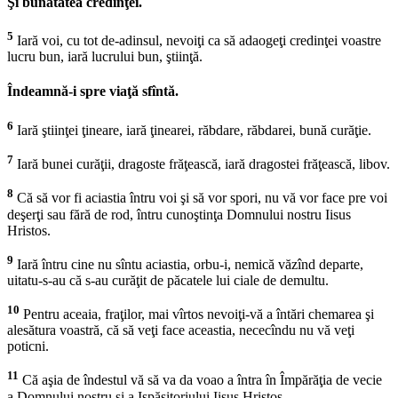
Şi bunătatea credinţei.
5
Iară voi, cu tot de-adinsul, nevoiţi ca să adaogeţi credinţei voastre
lucru bun, iară lucrului bun, ştiinţă.
Îndeamnă-i spre viaţă sfîntă.
6
Iară ştiinţei ţineare, iară ţinearei, răbdare, răbdarei, bună curăţie.
7
Iară bunei curăţii, dragoste frăţească, iară dragostei frăţească, libov.
8
Că să vor fi aciastia întru voi şi să vor spori, nu vă vor face pre voi
deşerţi sau fără de rod, întru cunoştinţa Domnului nostru Iisus
Hristos.
9
Iară întru cine nu sîntu aciastia, orbu-i, nemică văzînd departe,
uitatu-s-au că s-au curăţit de păcatele lui ciale de demultu.
10
Pentru aceaia, fraţilor, mai vîrtos nevoiţi-vă a întări chemarea şi
alesătura voastră, că să veţi face aceastia, nececîndu nu vă veţi
poticni.
11
Că aşia de îndestul vă să va da voao a întra în Împărăţia de vecie
a Domnului nostru şi a Ispăsitoriului Iisus Hristos.