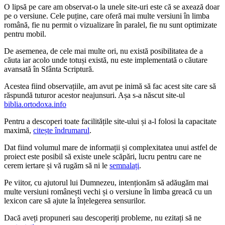
O lipsă pe care am observat-o la unele site-uri este că se axează doar
pe o versiune. Cele puține, care oferă mai multe versiuni în limba
română, fie nu permit o vizualizare în paralel, fie nu sunt optimizate
pentru mobil.
De asemenea, de cele mai multe ori, nu există posibilitatea de a
căuta iar acolo unde totuși există, nu este implementată o căutare
avansată în Sfânta Scriptură.
Acestea fiind observațiile, am avut pe inimă să fac acest site care să
răspundă tuturor acestor neajunsuri. Așa s-a născut site-ul
biblia.ortodoxa.info
Pentru a descoperi toate facilitățile site-ului și a-l folosi la capacitate
maximă,
citește îndrumarul
.
Dat fiind volumul mare de informații și complexitatea unui astfel de
proiect este posibil să existe unele scăpări, lucru pentru care ne
cerem iertare și vă rugăm să ni le
semnalați
.
Pe viitor, cu ajutorul lui Dumnezeu, intenționăm să adăugăm mai
multe versiuni românești vechi și o versiune în limba greacă cu un
lexicon care să ajute la înțelegerea sensurilor.
Dacă aveți propuneri sau descoperiți probleme, nu ezitați să ne