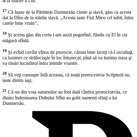
acia mărire a Lui.
17
Că luase de la Părintele Dumnezău cinste şi slavă, glas ca acesta
dat la Dîns de la mărita slavă. „Acesta iaste Fiul Mieu cel iubit, întru
carele bine vruiu”.
18
Şi acesta glas din ceriu l-am auzit pogorînd, fiindu cu El în cia
măgură sfîntă.
19
Şi avînd cuvînt vîrtos de prorocie, căruia bine faceţi că-l ascultaţi,
ca luminei ce străluciaşte în loc întunecat, pînă să va lumina zuoa şi
va răsări luciafărul întru inimile voastre.
20
Să veţi cunoaşte întîi aceasta, că toată prorocestvia Scripturii nu
iaste dintru iaşi,
21
Că nu din voia oamenilor au fost dată cîndva prorocestviia, ce
dintru îndemnarea Duhului Sfînt au grăit oamenii sfinţi a lui
Dumnezău.