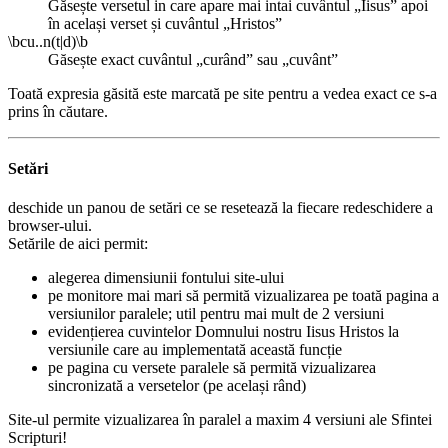
Găsește versetul in care apare mai intai cuvântul „Iisus” apoi
în același verset și cuvântul „Hristos”
\bcu..n(t|d)\b
Găsește exact cuvântul „curând” sau „cuvânt”
Toată expresia găsită este marcată pe site pentru a vedea exact ce s-a
prins în căutare.
Setări
deschide un panou de setări ce se resetează la fiecare redeschidere a
browser-ului.
Setările de aici permit:
alegerea dimensiunii fontului site-ului
pe monitore mai mari să permită vizualizarea pe toată pagina a
versiunilor paralele; util pentru mai mult de 2 versiuni
evidențierea cuvintelor Domnului nostru Iisus Hristos la
versiunile care au implementată această funcție
pe pagina cu versete paralele să permită vizualizarea
sincronizată a versetelor (pe același rând)
Site-ul permite vizualizarea în paralel a maxim 4 versiuni ale Sfintei
Scripturi!