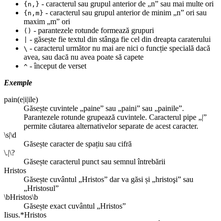
- caracterul sau grupul anterior de „n” sau mai multe ori
{n,}
- caracterul sau grupul anterior de minim „n” ori sau
{n,m}
maxim „m” ori
- parantezele rotunde formează grupuri
()
- găsește fie textul din stânga fie cel din dreapta caraterului
|
- caracterul următor nu mai are nici o funcție specială dacă
\
avea, sau dacă nu avea poate să capete
- început de verset
^
Exemple
pain(e|i|ile)
Găsește cuvintele „paine” sau „paini” sau „painile”.
Parantezele rotunde grupează cuvintele. Caracterul pipe „|”
permite căutarea alternativelor separate de acest caracter.
\s|\d
Găsește caracter de spațiu sau cifră
\.|\?
Găsește caracterul punct sau semnul întrebării
Hristos
Găsește cuvântul „Hristos” dar va găsi și „hristoşi” sau
„Hristosul”
\bHristos\b
Găsește exact cuvântul „Hristos”
Iisus.*Hristos