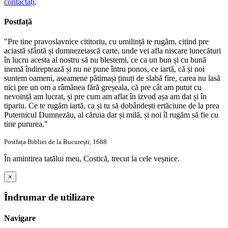
contactați
.
Postfață
"Pre tine pravoslavnice cititoriu, cu umilință te rugăm, citind pre
aciastă sfântă și dumnezeiască carte, unde vei afla niscare lunecături
în lucru acesta al nostru să nu blestemi, ce ca un bun și cu bună
inemă îndireptează și nu ne pune întru ponos, ce iartă, că și noi
suntem oameni, aseamene pătimași ținuți de slabă fire, carea nu lasă
nici pre un om a râmănea fără greșeala, că pre cât am putut cu
nevoință am lucrat, și pre cum am aflat în izvod așa am dat și în
tipariu. Ce te rugăm iartă, ca și tu să dobândești ertăciune de la prea
Puternicul Dumnezău, al căruia dar și milă, și noi îl rugăm să fie cu
tine pururea."
Postfața Bibliei de la București, 1688
În amintirea tatălui meu, Costică, trecut la cele veșnice.
×
Îndrumar de utilizare
Navigare