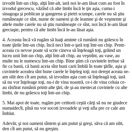
izvodit într-un chip, alţii într-alt, iară noi le-am lăsat cum au fost în
izvodul grecescu, văzînd că alte limbi încă le ţin aşia, cumu-i
sinagoga şi poblican şi gangrena şi pietri scumpe, carele nu să ştiu
rumâneaşte ce sînt, nume de oameni şi de leamne şi de veşmente şi
altele multe carele nu să ştiu rumâneaşte ce sînt, noi încă le-am lăsat
greciaşte, pentru că alte limbi încă le-au lăsat aşia.
4. Aceasta încă vă rugăm să luaţi aminte că rumânii nu grăescu în
toate ţările într-un chip, încă neci într-o ţară toţi într-un chip. Pentr-
aceaia cu nevoe poate să scrie cineva să înţeleagă toţi, grăind un
lucru unii într-un chip, alţii într-alt chip, au veşmînt, au vase, au
multe nu le numescu într-un chip. Bine ştim că cuvintele trebue să
fie ca banii, că banii aceia sînt buni carii îmblă în toate ţărîle, aşia şi
cuvintele acealea sînt bune carele le înţeleg toţi; noi derept aceaia ne-
am silit den cît am putut, să izvodim aşia cum să înţeleagă toţi, iară
să nu vor înţeleage toţi, nu-i de vina noastră, ce-i de vina celuia ce-
au răsfirat rumânii printr-alte ţări, de şi-au mestecat cuvintele cu alte
limbi, de nu grăescu toţi într-un chip.
5. Mai apoi de toate, rugăm pre cetitorii ceştii cărţi să nu ne giudece
numaidecît, pînă nu vor socoti izvoadele şi veţi afla pre ce cale am
îmblat.
Adevăr, şi noi oameni sîntem şi am putut şi greşi, săva că am silit,
den cît am putut, să nu greşim.