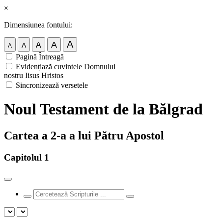
×
Dimensiunea fontului:
A
A
A
A
A
Pagină Întreagă
Evidențiază cuvintele Domnului
nostru Iisus Hristos
Sincronizează versetele
Noul Testament de la Bălgrad
Cartea a 2-a a lui Pătru Apostol
Capitolul 1