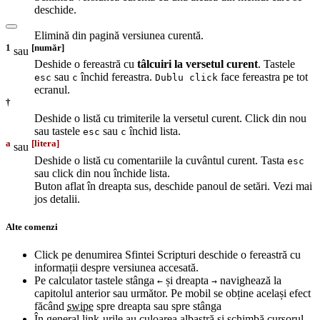
deschide.
Elimină din pagină versiunea curentă.
1
[număr]
sau
Deshide o fereastră cu
tâlcuiri la versetul curent
. Tastele
sau
închid fereastra.
face fereastra pe tot
esc
c
Dublu click
ecranul.
†
Deshide o listă cu trimiterile la versetul curent. Click din nou
sau tastele
sau
închid lista.
esc
c
a
[litera]
sau
Deshide o listă cu comentariile la cuvântul curent. Tasta
esc
sau click din nou închide lista.
Buton aflat în dreapta sus, deschide panoul de setări. Vezi mai
jos detalii.
Alte comenzi
Click pe denumirea Sfintei Scripturi deschide o fereastră cu
informații despre versiunea accesată.
Pe calculator tastele stânga
și dreapta
navighează la
←
→
capitolul anterior sau următor. Pe mobil se obține același efect
făcând
swipe
spre dreapta sau spre stânga
În general link-urile au culoarea albastră și schimbă cursorul