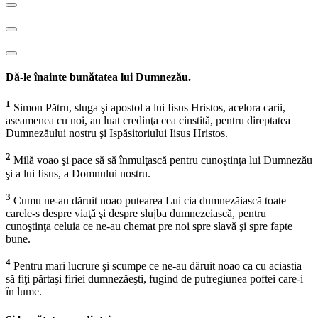
Dă-le înainte bunătatea lui Dumnezău.
1
Simon Pătru, sluga şi apostol a lui Iisus Hristos, acelora carii,
aseamenea cu noi, au luat credinţa cea cinstită, pentru direptatea
Dumnezăului nostru şi Ispăsitoriului Iisus Hristos.
2
Milă voao şi pace să să înmulţască pentru cunoştinţa lui Dumnezău
şi a lui Iisus, a Domnului nostru.
3
Cumu ne-au dăruit noao putearea Lui cia dumnezăiască toate
carele-s despre viaţă şi despre slujba dumnezeiască, pentru
cunoştinţa celuia ce ne-au chemat pre noi spre slavă şi spre fapte
bune.
4
Pentru mari lucrure şi scumpe ce ne-au dăruit noao ca cu aciastia
să fiţi părtaşi firiei dumnezăeşti, fugind de putregiunea poftei care-i
în lume.