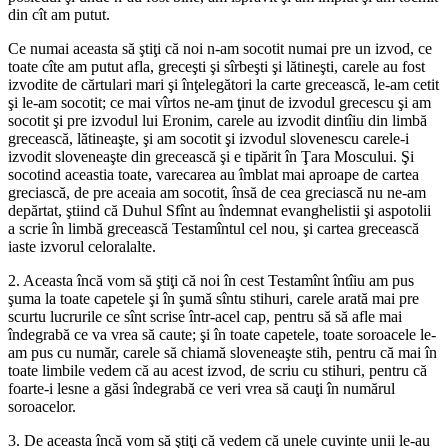
din cît am putut.
Ce numai aceasta să ştiţi că noi n-am socotit numai pre un izvod, ce
toate cîte am putut afla, greceşti şi sîrbeşti şi lătineşti, carele au fost
izvodite de cărtulari mari şi înţelegători la carte grecească, le-am cetit
şi le-am socotit; ce mai vîrtos ne-am ţinut de izvodul grecescu şi am
socotit şi pre izvodul lui Eronim, carele au izvodit dintîiu din limbă
grecească, lătineaşte, şi am socotit şi izvodul slovenescu carele-i
izvodit sloveneaşte din grecească şi e tipărit în Ţara Moscului. Şi
socotind aceastia toate, varecarea au îmblat mai aproape de cartea
greciască, de pre aceaia am socotit, însă de cea greciască nu ne-am
depărtat, ştiind că Duhul Sfînt au îndemnat evanghelistii şi aspotolii
a scrie în limbă grecească Testamîntul cel nou, şi cartea grecească
iaste izvorul celoralalte.
2. Aceasta încă vom să ştiţi că noi în cest Testamînt întîiu am pus
şuma la toate capetele şi în şumă sîntu stihuri, carele arată mai pre
scurtu lucrurile ce sînt scrise într-acel cap, pentru să să afle mai
îndegrabă ce va vrea să caute; şi în toate capetele, toate soroacele le-
am pus cu număr, carele să chiamă sloveneaşte stih, pentru că mai în
toate limbile vedem că au acest izvod, de scriu cu stihuri, pentru că
foarte-i lesne a găsi îndegrabă ce veri vrea să cauţi în numărul
soroacelor.
3. De aceasta încă vom să ştiţi că vedem că unele cuvinte unii le-au