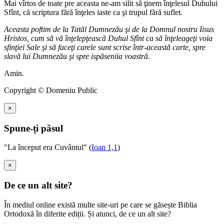
Mai vîrtos de toate pre aceasta ne-am silit să ţinem înţelesul Duhului
Sfînt, că scriptura fără înţeles iaste ca şi trupul fără suflet.
Aceasta poftim de la Tatăl Dumnezău şi de la Domnul nostru Iisus
Hristos, cum să vă înţelepţească Duhul Sfînt ca să înţeleageţi voia
sfinţiei Sale şi să faceţi carele sunt scrise într-această carte, spre
slavă lui Dumnezău şi spre ispăseniia voastră.
Amin.
Copyright © Domeniu Public
×
Spune-ți păsul
"La început era Cuvântul" (
Ioan 1,1
)
×
De ce un alt site?
În mediul online există multe site-uri pe care se găsește Biblia
Ortodoxă în diferite ediții. Și atunci, de ce un alt site?