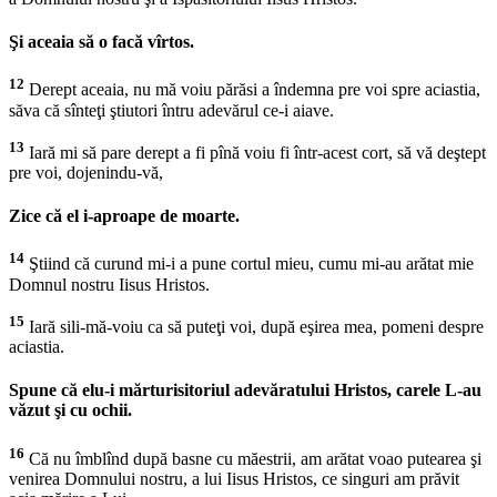
Şi aceaia să o facă vîrtos.
12
Derept aceaia, nu mă voiu părăsi a îndemna pre voi spre aciastia,
săva că sînteţi ştiutori întru adevărul ce-i aiave.
13
Iară mi să pare derept a fi pînă voiu fi într-acest cort, să vă deştept
pre voi, dojenindu-vă,
Zice că el i-aproape de moarte.
14
Ştiind că curund mi-i a pune cortul mieu, cumu mi-au arătat mie
Domnul nostru Iisus Hristos.
15
Iară sili-mă-voiu ca să puteţi voi, după eşirea mea, pomeni despre
aciastia.
Spune că elu-i mărturisitoriul adevăratului Hristos, carele L-au
văzut şi cu ochii.
16
Că nu îmblînd după basne cu măestrii, am arătat voao putearea şi
venirea Domnului nostru, a lui Iisus Hristos, ce singuri am prăvit