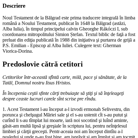
Descriere
Noul Testament de la Bălgrad este prima traducere integrală în limba
română a Noului Testament, publicat în 1648 la Bălgrad (astăzi,
Alba Iulia), în timpul principelui calvin Gheorghe Rákóczi I, sub
coordonarea mitropolitului Simion Ștefan. Textul biblic de faţă a fost
preluat din ediţia publicată în 1988 din iniţiativa şi purtarea de grijă a
P.S. Emilian - Episcop al Alba Iuliei. Culegere text: Gherman
Viorica-Dorina.
Predoslovie cătră cetitori
Cetitorilor într-această sfîntă carte, milă, pace şi sănătate, de la
Tatăl, Domnul nostru Iisus Hristos.
În începenia ceştii sfinte cărţi trebuiaşte să ştiţi şi să înţeleageţi
despre ceaste lucruri carele sînt scrise pre rîndu.
1. Acest Testament l-au început a-l izvodi ermonah Selivestru, din
porunca şi chelşugul Măriei sale şi el s-au ustenit cît s-au putut şi
curînd li s-au tîmplat lui moarte, iară noi socotind şi luînd aminte,
găsit-am multă lipsă şi greşiale în scriptura lui, pentru neînţelesul
limbiei şi cărţii greceşti. Pentr-aceaia noi am început dintîiu a-l
posledui şi unde n-au fost bine, am isprăvit şi am împlut şi am tocmit