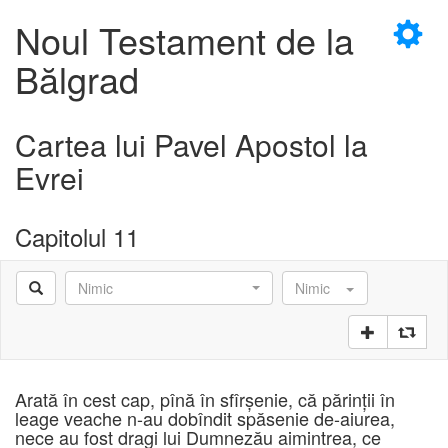
×
Noul Testament de la
Bălgrad
Cartea lui Pavel Apostol la
D
Evrei
Capitolul 11
D
Nimic
Nimic
Arată în cest cap, pînă în sfîrşenie, că părinţii în
leage veache n-au dobîndit spăsenie de-aiurea,
nece au fost dragi lui Dumnezău aimintrea, ce