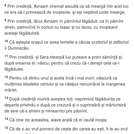
8
Prin credinţă, Avraam chemat ascultă ca să meargă într-acel loc
ce era să-l primească de moştenie, şi eşi neştiind unde mearge.
9
Prin credinţă, lăcui Avraam în pămîntul făgăduit, ca în pămînt
strein, petrecînd în corturi cu Isaac şi cu Iacov, cu moşteanii
aceiaşi făgăduinţă.
10
Că aştepta oraşul ce avea temelie a căruia urzitoriul şi ziditoriul
îi Dumnezău.
11
Prin credinţă, şi Sara stearpă luo puteare a primi sămînţă şi,
după vreamia ei, născu, pentru că crezu că-i derept cela ce-i
făgăduise.
12
Pentru că dintru unul şi acela încă-i mai mort, născură ca
mulţimea stealelor ceriului şi ca năsipul nenumărat la margenea
măriei.
13
După credinţă muriră aceştea toţi, neprimind făgăduinţa ce
departe privindu-o după ce crezură şi o cuprinsără şi mărturisiră
de sine că-s streini şi nimearnici pre pămînt.
14
Că cine zic aceastea, aiave arată că ei caută moşia.
15
Că de s-au vrut pomeni de ceaia din carea au eşit, fi-le-au vrut