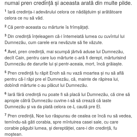
numai pren credinţă şi aceasta arată din multe pilde.
1
Iară credinţa-i adevărului celora ce nădăjduim şi arătătoare
celora ce nu să văd.
2
Că pentr-aceasta cu mărturie îs frîmşăţaţi.
3
Din credinţă înţeleagem că-i întemeiată lumea cu cuvîntul lui
Dumnezău, cum carele era nevăzute să fie văzute.
4
Avel, pren credinţă, mai scumpă jărtvă aduse lui Dumnezău,
decît Cain, pentru care luo mărturie c-ară fi derept, mărturisind
Dumnezău de darurile lui şi pentr-aceaia, mort, încă grăiaşte.
5
Pren credinţă fu răpit Enoh să nu vază moartea şi nu să află
pentru că-l răpi pre el Dumnezău, că, mainte de răpirea lui,
dobîndi mărturie c-au plăcut lui Dumnezău.
6
Iară fără credinţă nu poate fi să placă lui Dumnezău, că cine să
apropie cătră Dumnezău cuvine-i-să să crează că iaste
Dumnezău şi va da plată celora ce-L caută pre El.
7
Pren credinţă, Noe luo răspunsu de cealea ce încă nu să vedea,
temîndu-să găti corabia, spre mîntuirea casei sale, cu care
corabie păgubi lumea, şi dereptăţiei, care-i din credinţă, fu
moştean.