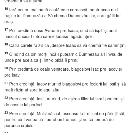
vreame a să înturna.
16
Iară acum, mai bună caută ce e cerească, pentr-acea nu-i
ruşine lui Dumnezău a Să chema Dumnezăul lor, c-au gătit lor
oraş.
17
Prin credinţă duse Avraam pre Isaac, cînd să ispiti şi unul
născut ducea-l întru carele luoase făgăduinţele.
18
Cătră carele fu zis că „despre Isaac să va chema ţie sămînţa”.
19
Gîndind că din morţi încă-i putearnic Dumnezău a-l învia, de
unde pre acela ca şi într-o pildă îl primi.
20
Prin credinţă de ceale venitoare, blagoslovi Isac pre Iacov şi
pre Isav.
21
Pren credinţă, Iacov murind blagoslovi pre feciorii lui Iosif şi să
rugă răzimat spre toiagul său.
22
Pren credinţă, Iosif, murind, de eşirea fiilor lui Israil pomeni şi
de oasele lui porînci.
23
Pren credinţă, Moisi născut, ascunsu fu trei luni de părinţii săi,
pentru că-l vedea că-i poroboc frumos, şi nu să temură de
porunca craiului.