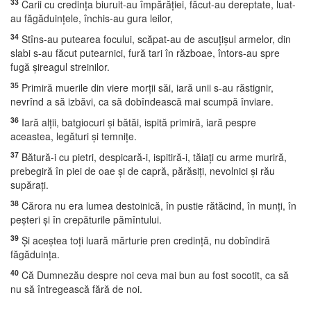
33
Carii cu credinţa biuruit-au împărăţiei, făcut-au dereptate, luat-
au făgăduinţele, închis-au gura leilor,
34
Stîns-au putearea focului, scăpat-au de ascuţişul armelor, din
slabi s-au făcut putearnici, fură tari în războae, întors-au spre
fugă şireagul streinilor.
35
Primiră muerile din viere morţii săi, iară unii s-au răstignir,
nevrînd a să izbăvi, ca să dobîndească mai scumpă înviare.
36
Iară alţii, batgiocuri şi bătăi, ispită primiră, iară pespre
aceastea, legături şi temniţe.
37
Bătură-i cu pietri, despicară-i, ispitiră-i, tăiaţi cu arme muriră,
prebegiră în piei de oae şi de capră, părăsiţi, nevolnici şi rău
supăraţi.
38
Cărora nu era lumea destoinică, în pustie rătăcind, în munţi, în
peşteri şi în crepăturile pămîntului.
39
Şi aceştea toţi luară mărturie pren credinţă, nu dobîndiră
făgăduinţa.
40
Că Dumnezău despre noi ceva mai bun au fost socotit, ca să
nu să întregească fără de noi.