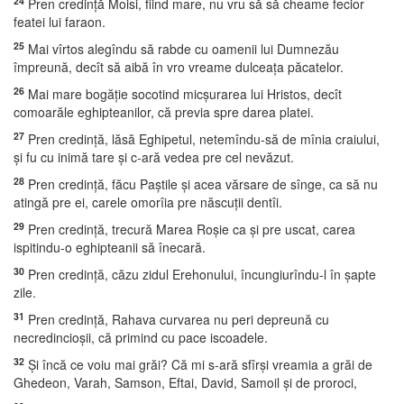
24
Pren credinţă Moisi, fiind mare, nu vru să să cheame fecior
featei lui faraon.
25
Mai vîrtos alegîndu să rabde cu oamenii lui Dumnezău
împreună, decît să aibă în vro vreame dulceaţa păcatelor.
26
Mai mare bogăţie socotind micşurarea lui Hristos, decît
comoarăle eghipteanilor, că previa spre darea platei.
27
Pren credinţă, lăsă Eghipetul, netemîndu-să de mînia craiului,
şi fu cu inimă tare şi c-ară vedea pre cel nevăzut.
28
Pren credinţă, făcu Paştile şi acea vărsare de sînge, ca să nu
atingă pre ei, carele omorîia pre născuţii dentîi.
29
Pren credinţă, trecură Marea Roşie ca şi pre uscat, carea
ispitindu-o eghipteanii să înecară.
30
Pren credinţă, căzu zidul Erehonului, încungiurîndu-l în şapte
zile.
31
Pren credinţă, Rahava curvarea nu peri depreună cu
necredincioşii, că primind cu pace iscoadele.
32
Şi încă ce voiu mai grăi? Că mi s-ară sfîrşi vreamia a grăi de
Ghedeon, Varah, Samson, Eftai, David, Samoil şi de proroci,