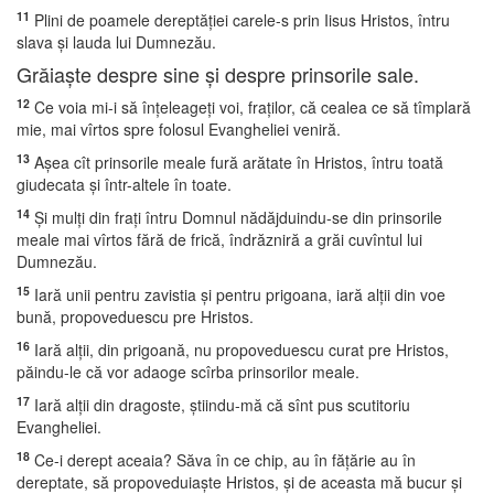
11
Plini de poamele dereptăţiei carele-s prin Iisus Hristos, întru
slava şi lauda lui Dumnezău.
Grăiaşte despre sine şi despre prinsorile sale.
12
Ce voia mi-i să înţeleageţi voi, fraţilor, că cealea ce să tîmplară
mie, mai vîrtos spre folosul Evangheliei veniră.
13
Aşea cît prinsorile meale fură arătate în Hristos, întru toată
giudecata şi într-altele în toate.
14
Şi mulţi din fraţi întru Domnul nădăjduindu-se din prinsorile
meale mai vîrtos fără de frică, îndrăzniră a grăi cuvîntul lui
Dumnezău.
15
Iară unii pentru zavistia şi pentru prigoana, iară alţii din voe
bună, propoveduescu pre Hristos.
16
Iară alţii, din prigoană, nu propoveduescu curat pre Hristos,
păindu-le că vor adaoge scîrba prinsorilor meale.
17
Iară alţii din dragoste, ştiindu-mă că sînt pus scutitoriu
Evangheliei.
18
Ce-i derept aceaia? Săva în ce chip, au în făţărie au în
dereptate, să propoveduiaşte Hristos, şi de aceasta mă bucur şi