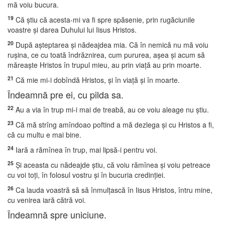
mă voiu bucura.
19
Că ştiu că acesta-mi va fi spre spăsenie, prin rugăciunile
voastre şi darea Duhului lui Iisus Hristos.
20
După aşteptarea şi nădeajdea mia. Că în nemică nu mă voiu
ruşina, ce cu toată îndrăznirea, cum pururea, aşea şi acum să
măreaşte Hristos în trupul mieu, au prin viaţă au prin moarte.
21
Că mie mi-i dobîndă Hristos, şi în viaţă şi în moarte.
Îndeamnă pre ei, cu pilda sa.
22
Au a via în trup mi-i mai de treabă, au ce voiu aleage nu ştiu.
23
Că mă strîng amîndoao poftind a mă dezlega şi cu Hristos a fi,
că cu multu e mai bine.
24
Iară a rămînea în trup, mai lipsă-i pentru voi.
25
Şi aceasta cu nădeajde ştiu, că voiu rămînea şi voiu petreace
cu voi toţi, în folosul vostru şi în bucuria credinţiei.
26
Ca lauda voastră să să înmulţască în Iisus Hristos, întru mine,
cu venirea iară cătră voi.
Îndeamnă spre uniciune.