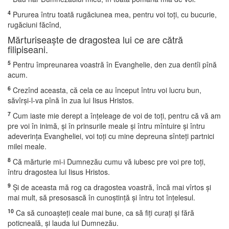
4
Pururea întru toată rugăciunea mea, pentru voi toţi, cu bucurie,
rugăciuni făcînd,
Mărturiseaşte de dragostea lui ce are cătră
filipiseani.
5
Pentru împreunarea voastră în Evanghelie, den zua dentîi pînă
acum.
6
Crezînd aceasta, că cela ce au început întru voi lucru bun,
săvîrşi-l-va pînă în zua lui Iisus Hristos.
7
Cum iaste mie derept a înţeleage de voi de toţi, pentru că vă am
pre voi în inimă, şi în prinsurile meale şi întru mîntuire şi întru
adeverinţa Evangheliei, voi toţi cu mine depreuna sînteţi partnici
milei meale.
8
Că mărturie mi-i Dumnezău cumu vă iubesc pre voi pre toţi,
întru dragostea lui Iisus Hristos.
9
Şi de aceasta mă rog ca dragostea voastră, încă mai vîrtos şi
mai mult, să presosască în cunoştinţă şi întru tot înţelesul.
10
Ca să cunoaşteţi ceale mai bune, ca să fiţi curaţi şi fără
poticneală, şi lauda lui Dumnezău.