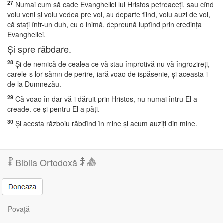
27
Numai cum să cade Evangheliei lui Hristos petreaceţi, sau cînd
voiu veni şi voiu vedea pre voi, au departe fiind, voiu auzi de voi,
că staţi într-un duh, cu o inimă, depreună luptînd prin credinţa
Evangheliei.
Şi spre răbdare.
28
Şi de nemică de cealea ce vă stau împrotivă nu vă îngrozireţi,
carele-s lor sămn de perire, iară voao de ispăsenie, şi aceasta-i
de la Dumnezău.
29
Că voao în dar vă-i dăruit prin Hristos, nu numai întru El a
creade, ce şi pentru El a păţi.
30
Şi acesta războiu răbdînd în mine şi acum auziţi din mine.
Biblia Ortodoxă
Povață