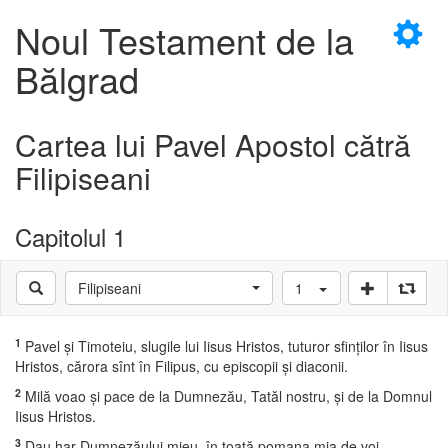
×
Noul Testament de la
Bălgrad
Cartea lui Pavel Apostol cătră
D
Filipiseani
Capitolul 1
D
Filipiseani
1
1
Pavel şi Timoteiu, slugile lui Iisus Hristos, tuturor sfinţilor în Iisus
Hristos, cărora sînt în Filipus, cu episcopii şi diaconii.
2
Milă voao şi pace de la Dumnezău, Tatăl nostru, şi de la Domnul
Iisus Hristos.
3
Dau har Dumnezăului mieu, în toată pomana mia de voi.