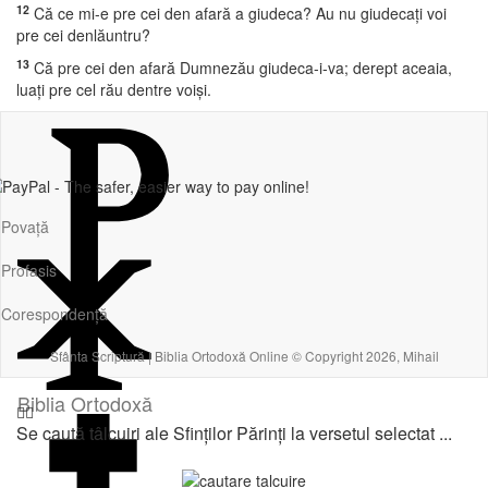
12
Că ce mi-e pre cei den afară a giudeca? Au nu giudecaţi voi
pre cei denlăuntru?
13
Că pre cei den afară Dumnezău giudeca-i-va; derept aceaia,
luaţi pre cel rău dentre voişi.
Povață
Profasis
Corespondență
Sfânta Scriptură | Biblia Ortodoxă Online © Copyright 2026, Mihail
Biblia Ortodoxă
Se caută tâlcuiri ale Sfinților Părinți la versetul selectat ...