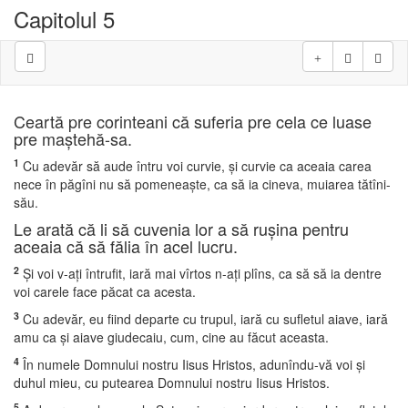
Capitolul 5
Ceartă pre corinteani că suferia pre cela ce luase
pre maştehă-sa.
1
Cu adevăr să aude întru voi curvie, şi curvie ca aceaia carea
nece în păgîni nu să pomeneaşte, ca să ia cineva, muiarea tătîni-
său.
Le arată că li să cuvenia lor a să ruşina pentru
aceaia că să fălia în acel lucru.
2
Şi voi v-aţi întrufit, iară mai vîrtos n-aţi plîns, ca să să ia dentre
voi carele face păcat ca acesta.
3
Cu adevăr, eu fiind departe cu trupul, iară cu sufletul aiave, iară
amu ca şi aiave giudecaiu, cum, cine au făcut aceasta.
4
În numele Domnului nostru Iisus Hristos, adunîndu-vă voi şi
duhul mieu, cu putearea Domnului nostru Iisus Hristos.
5