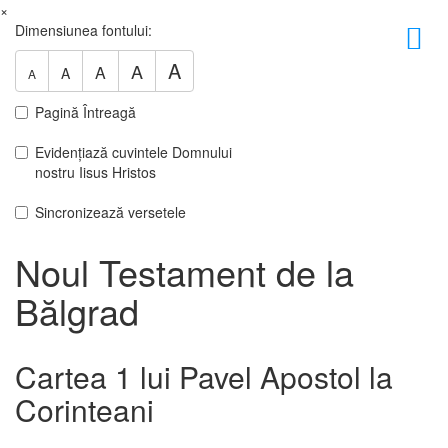
×
Dimensiunea fontului:
A
A
A
A
A
Pagină Întreagă
Evidențiază cuvintele Domnului
nostru Iisus Hristos
Sincronizează versetele
Noul Testament de la
Bălgrad
Cartea 1 lui Pavel Apostol la
Corinteani