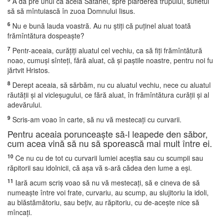
A da pre unul ca acela Satanei, spre piarderea trupului, sufletul
să să mîntuiască în zuoa Domnului Iisus.
6
Nu e bună lauda voastră. Au nu ştiţi că puţinel aluat toată
frămîntătura dospeaşte?
7
Pentr-aceaia, curăţiţi aluatul cel vechiu, ca să fiţi frămîntătură
noao, cumuşi sînteţi, fără aluat, că şi paştile noastre, pentru noi fu
jărtvit Hristos.
8
Derept aceaia, să sărbăm, nu cu aluatul vechiu, nece cu aluatul
răutăţii şi al vicleşugului, ce fără aluat, în frămîntătura curăţii şi al
adevărului.
9
Scris-am voao în carte, să nu vă mestecaţi cu curvarii.
Pentru aceaia porunceaşte să-l leapede den săbor,
cum acea vină să nu să sporească mai mult între ei.
10
Ce nu cu de tot cu curvarii lumiei aceştia sau cu scumpii sau
răpitorii sau idolnicii, că aşa vă s-ară cădea den lume a eşi.
11
Iară acum scriş voao să nu vă mestecaţi, să e cineva de să
numeaşte între voi frate, curvariu, au scump, au slujitoriu la idoli,
au blăstămătoriu, sau beţiv, au răpitoriu, cu de-aceşte nice să
mîncaţi.