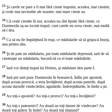
23
Şi carele ne pare a fi mai fără cinste trupului, acealea, mai cinstim,
şi ceale mai necinstite ale noastre, mai mare cinste au.
24
Că ceale cinstite în noi, acealea nu sînt lipsite fără cinste, ce
Dumnezău aş-au tocmit trupul, cum carele nu avea cinste, mai multă
să-i dea.
25
Ca să nu fie împărţitură în trup, ce mădularile să să grijască înseşi,
una pentru alta.
26
Şi de pate un mădulariu, pat toate mădularile depreună; iară de să
cinsteaşte un mădulariu, bucură-să cu el toate mădulările.
27
Iară voi sînteţi trupul lui Hristos, şi mădulare den parte-I.
28
Iară pre unii puse Dumnezău în besearecă, întîiu pre apostoli,
după aceaia prorocii, a treia învăţătorii; după aceaia puterile, după
aceaia darurile vindecărilor, agiutările, îndereptăturile, în limbi a şti.
29
Au toţi-s apostoli? Au toţi-s proroci? Au toţi-s învăţători?
30
Au toţi-s putearnici? Au doară au toţi darure de vindecare? Au
doară toţi grăesc în limbi? Au doară toţi răspund?