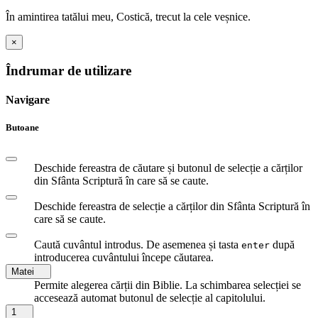
În amintirea tatălui meu, Costică, trecut la cele veșnice.
×
Îndrumar de utilizare
Navigare
Butoane
Deschide fereastra de căutare și butonul de selecție a cărților
din Sfânta Scriptură în care să se caute.
Deschide fereastra de selecție a cărților din Sfânta Scriptură în
care să se caute.
Caută cuvântul introdus. De asemenea și tasta
după
enter
introducerea cuvântului începe căutarea.
Matei
Permite alegerea cărții din Biblie. La schimbarea selecției se
accesează automat butonul de selecție al capitolului.
1