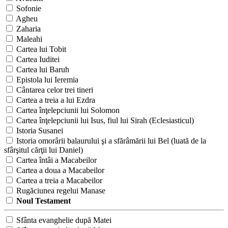
Sofonie
Agheu
Zaharia
Maleahi
Cartea lui Tobit
Cartea Iuditei
Cartea lui Baruh
Epistola lui Ieremia
Cântarea celor trei tineri
Cartea a treia a lui Ezdra
Cartea înţelepciunii lui Solomon
Cartea înţelepciunii lui Isus, fiul lui Sirah (Eclesiasticul)
Istoria Susanei
Istoria omorârii balaurului şi a sfărâmării lui Bel (luată de la
sfârşitul cărţii lui Daniel)
Cartea întâi a Macabeilor
Cartea a doua a Macabeilor
Cartea a treia a Macabeilor
Rugăciunea regelui Manase
Noul Testament
Sfânta evanghelie după Matei