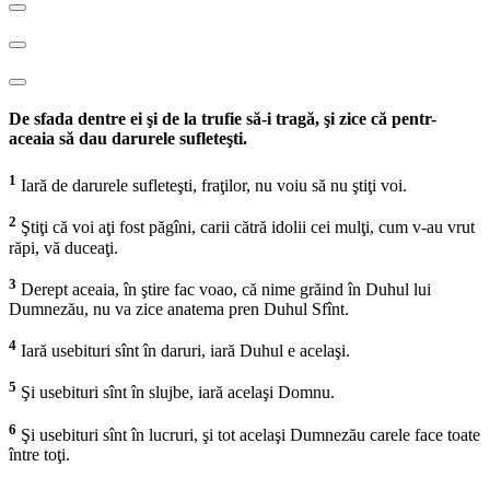
De sfada dentre ei şi de la trufie să-i tragă, şi zice că pentr-
aceaia să dau darurele sufleteşti.
1
Iară de darurele sufleteşti, fraţilor, nu voiu să nu ştiţi voi.
2
Ştiţi că voi aţi fost păgîni, carii cătră idolii cei mulţi, cum v-au vrut
răpi, vă duceaţi.
3
Derept aceaia, în ştire fac voao, că nime grăind în Duhul lui
Dumnezău, nu va zice anatema pren Duhul Sfînt.
4
Iară usebituri sînt în daruri, iară Duhul e acelaşi.
5
Şi usebituri sînt în slujbe, iară acelaşi Domnu.
6
Şi usebituri sînt în lucruri, şi tot acelaşi Dumnezău carele face toate
între toţi.