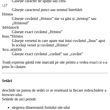
Găsește caracter de spațiu sau cifră
\.|\?
Găsește caracterul punct sau semnul întrebării
Hristos
Găsește cuvântul „Hristos” dar va găsi și „hristoşi” sau
„Hristosul”
\bHristos\b
Găsește exact cuvântul „Hristos”
Iisus.*Hristos
Găsește versetul in care apare mai intai cuvântul „Iisus” apoi
în același verset și cuvântul „Hristos”
\bcu..n(t|d)\b
Găsește exact cuvântul „curând” sau „cuvânt”
Toată expresia găsită este marcată pe site pentru a vedea exact ce s-a
prins în căutare.
Setări
deschide un panou de setări ce se resetează la fiecare redeschidere a
browser-ului.
Setările de aici permit:
alegerea dimensiunii fontului site-ului