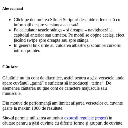
Alte comenzi
Click pe denumirea Sfintei Scripturi deschide o fereastră cu
informații despre versiunea accesată.
Pe calculator tastele stânga
și dreapta
navighează la
←
→
capitolul anterior sau următor. Pe mobil se obține același efect
făcând
swipe
spre dreapta sau spre stânga
În general link-urile au culoarea albastră și schimbă cursorul
într-un pointer.
Căutare
Căutările nu țin cont de diacritice, astfel pentru a găsi versetele unde
apare cuvântul „țarină” e suficient să introduceți „tarina”. De
asemenea căutarea nu ține cont de caractere majuscule sau
minuscule.
Din motive de performanță am limitat afișarea versetelor cu cuvinte
găsite la maxim 1000 de rezultate.
Site-ul permite utilizarea anumitor
expresii regulate (regex)
în
căutare pentru a găsi cuvinte cu diferite forme și grupuri de cuvinte.