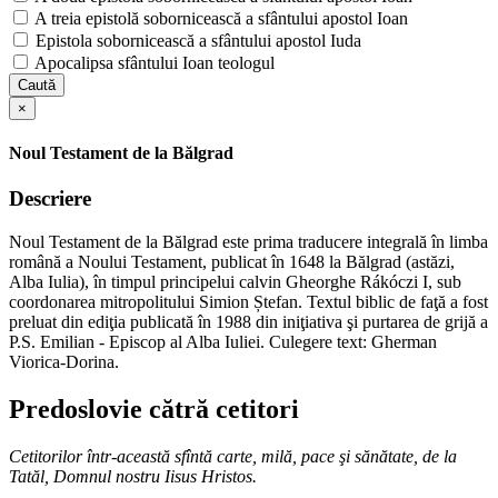
A treia epistolă sobornicească a sfântului apostol Ioan
Epistola sobornicească a sfântului apostol Iuda
Apocalipsa sfântului Ioan teologul
Caută
×
Noul Testament de la Bălgrad
Descriere
Noul Testament de la Bălgrad este prima traducere integrală în limba
română a Noului Testament, publicat în 1648 la Bălgrad (astăzi,
Alba Iulia), în timpul principelui calvin Gheorghe Rákóczi I, sub
coordonarea mitropolitului Simion Ștefan. Textul biblic de faţă a fost
preluat din ediţia publicată în 1988 din iniţiativa şi purtarea de grijă a
P.S. Emilian - Episcop al Alba Iuliei. Culegere text: Gherman
Viorica-Dorina.
Predoslovie cătră cetitori
Cetitorilor într-această sfîntă carte, milă, pace şi sănătate, de la
Tatăl, Domnul nostru Iisus Hristos.