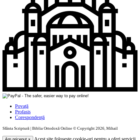
Povață
Profasis
Corespondență
Sfânta Scriptură | Biblia Ortodoxă Online © Copyright 2026, Mihail
Acest site folosește cookie-uri pentru a oferi servicii
Am priceput
×