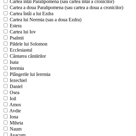
Cartea întâi Paralipomena (sau cartea întâi a cronicilor)
Cartea a doua Paralipomena (sau cartea a doua a cronicilor)
Cartea întâi a lui Ezdra
Cartea lui Neemia (sau a doua Ezdra)
Estera
Cartea lui Iov
Psalmii
Pildele lui Solomon
Ecclesiastul
Cântarea cântărilor
Isaia
Ieremia
Plângerile lui Ieremia
Iezechiel
Daniel
Osea
Ioil
Amos
Avdie
Iona
Miheia
Naum
Avacum