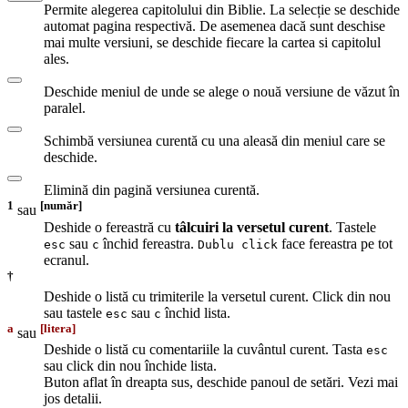
Permite alegerea capitolului din Biblie. La selecție se deschide
automat pagina respectivă. De asemenea dacă sunt deschise
mai multe versiuni, se deschide fiecare la cartea si capitolul
ales.
Deschide meniul de unde se alege o nouă versiune de văzut în
paralel.
Schimbă versiunea curentă cu una aleasă din meniul care se
deschide.
Elimină din pagină versiunea curentă.
1
[număr]
sau
Deshide o fereastră cu
tâlcuiri la versetul curent
. Tastele
sau
închid fereastra.
face fereastra pe tot
esc
c
Dublu click
ecranul.
†
Deshide o listă cu trimiterile la versetul curent. Click din nou
sau tastele
sau
închid lista.
esc
c
a
[litera]
sau
Deshide o listă cu comentariile la cuvântul curent. Tasta
esc
sau click din nou închide lista.
Buton aflat în dreapta sus, deschide panoul de setări. Vezi mai
jos detalii.