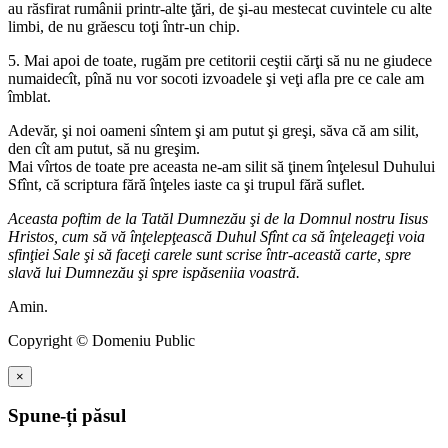
au răsfirat rumânii printr-alte ţări, de şi-au mestecat cuvintele cu alte
limbi, de nu grăescu toţi într-un chip.
5. Mai apoi de toate, rugăm pre cetitorii ceştii cărţi să nu ne giudece
numaidecît, pînă nu vor socoti izvoadele şi veţi afla pre ce cale am
îmblat.
Adevăr, şi noi oameni sîntem şi am putut şi greşi, săva că am silit,
den cît am putut, să nu greşim.
Mai vîrtos de toate pre aceasta ne-am silit să ţinem înţelesul Duhului
Sfînt, că scriptura fără înţeles iaste ca şi trupul fără suflet.
Aceasta poftim de la Tatăl Dumnezău şi de la Domnul nostru Iisus
Hristos, cum să vă înţelepţească Duhul Sfînt ca să înţeleageţi voia
sfinţiei Sale şi să faceţi carele sunt scrise într-această carte, spre
slavă lui Dumnezău şi spre ispăseniia voastră.
Amin.
Copyright © Domeniu Public
×
Spune-ți păsul