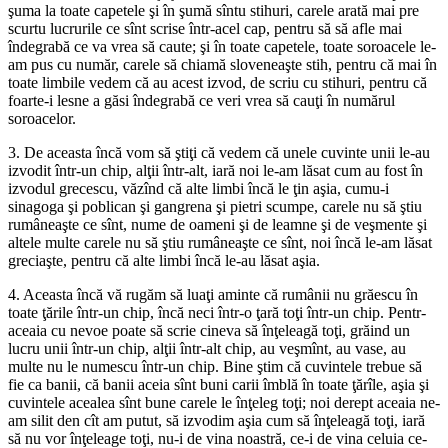
şuma la toate capetele şi în şumă sîntu stihuri, carele arată mai pre
scurtu lucrurile ce sînt scrise într-acel cap, pentru să să afle mai
îndegrabă ce va vrea să caute; şi în toate capetele, toate soroacele le-
am pus cu număr, carele să chiamă sloveneaşte stih, pentru că mai în
toate limbile vedem că au acest izvod, de scriu cu stihuri, pentru că
foarte-i lesne a găsi îndegrabă ce veri vrea să cauţi în numărul
soroacelor.
3. De aceasta încă vom să ştiţi că vedem că unele cuvinte unii le-au
izvodit într-un chip, alţii într-alt, iară noi le-am lăsat cum au fost în
izvodul grecescu, văzînd că alte limbi încă le ţin aşia, cumu-i
sinagoga şi poblican şi gangrena şi pietri scumpe, carele nu să ştiu
rumâneaşte ce sînt, nume de oameni şi de leamne şi de veşmente şi
altele multe carele nu să ştiu rumâneaşte ce sînt, noi încă le-am lăsat
greciaşte, pentru că alte limbi încă le-au lăsat aşia.
4. Aceasta încă vă rugăm să luaţi aminte că rumânii nu grăescu în
toate ţările într-un chip, încă neci într-o ţară toţi într-un chip. Pentr-
aceaia cu nevoe poate să scrie cineva să înţeleagă toţi, grăind un
lucru unii într-un chip, alţii într-alt chip, au veşmînt, au vase, au
multe nu le numescu într-un chip. Bine ştim că cuvintele trebue să
fie ca banii, că banii aceia sînt buni carii îmblă în toate ţărîle, aşia şi
cuvintele acealea sînt bune carele le înţeleg toţi; noi derept aceaia ne-
am silit den cît am putut, să izvodim aşia cum să înţeleagă toţi, iară
să nu vor înţeleage toţi, nu-i de vina noastră, ce-i de vina celuia ce-