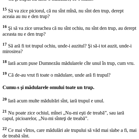
15
Să va zice piciorul, că nu sînt mînă, nu sînt den trup, derept
aceaia au nu e den trup?
16
Şi să va zice ureachea că nu sînt ochiu, nu sînt den trup, au derept
aceasta nu e den trup?
17
Să ară fi tot trupul ochiu, unde-i auzitul? Şi să-i tot auzit, unde-i
mirosirea?
18
Iară acum puse Dumnezău mădularele cîte unul în trup, cum vru.
19
Că de-au vrut fi toate o mădulare, unde ară fi trupul?
Cumu-s şi mădularele omului toate un trup.
20
Iară acum multe mădulrări sînt, iară trupul e unul.
21
Nu poate zice ochiul, mînei „Nu-mi eşti de treabă”, sau iară
capul, picioarelor, „Nu-mi sînteţi de treabă”.
22
Ce mai vîrtos, care mădulări ale trupului să văd mai slabe a fi, mai
de treabă sînt.