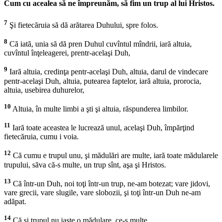
Cum cu acealea să ne împreunăm, să fim un trup al lui Hristos.
7
Şi fietecăruia să dă arătarea Duhului, spre folos.
8
Că iată, unia să dă pren Duhul cuvîntul mîndrii, iară altuia,
cuvîntul înţeleagerei, prentr-acelaşi Duh,
9
Iară altuia, credinţa pentr-acelaşi Duh, altuia, darul de vindecare
pentr-acelaşi Duh, altuia, putearea faptelor, iară altuia, prorocia,
altuia, usebirea duhurelor,
10
Altuia, în multe limbi a şti şi altuia, răspunderea limbilor.
11
Iară toate aceastea le lucrează unul, acelaşi Duh, împărţind
fietecăruia, cumu i voia.
12
Că cumu e trupul unu, şi mădulări are multe, iară toate mădularele
trupului, săva că-s multe, un trup sînt, aşa şi Hristos.
13
Că într-un Duh, noi toţi într-un trup, ne-am botezat; vare jidovi,
vare grecii, vare slugile, vare slobozii, şi toţi într-un Duh ne-am
adăpat.
14
Că şi trupul nu iaste o mădulare, ce-s multe.