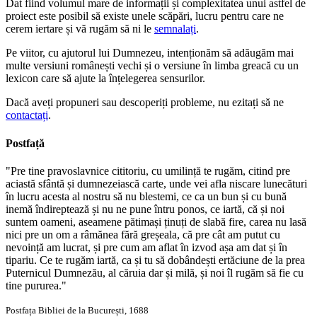
Dat fiind volumul mare de informații și complexitatea unui astfel de
proiect este posibil să existe unele scăpări, lucru pentru care ne
cerem iertare și vă rugăm să ni le
semnalați
.
Pe viitor, cu ajutorul lui Dumnezeu, intenționăm să adăugăm mai
multe versiuni românești vechi și o versiune în limba greacă cu un
lexicon care să ajute la înțelegerea sensurilor.
Dacă aveți propuneri sau descoperiți probleme, nu ezitați să ne
contactați
.
Postfață
"Pre tine pravoslavnice cititoriu, cu umilință te rugăm, citind pre
aciastă sfântă și dumnezeiască carte, unde vei afla niscare lunecături
în lucru acesta al nostru să nu blestemi, ce ca un bun și cu bună
inemă îndireptează și nu ne pune întru ponos, ce iartă, că și noi
suntem oameni, aseamene pătimași ținuți de slabă fire, carea nu lasă
nici pre un om a râmănea fără greșeala, că pre cât am putut cu
nevoință am lucrat, și pre cum am aflat în izvod așa am dat și în
tipariu. Ce te rugăm iartă, ca și tu să dobândești ertăciune de la prea
Puternicul Dumnezău, al căruia dar și milă, și noi îl rugăm să fie cu
tine pururea."
Postfața Bibliei de la București, 1688