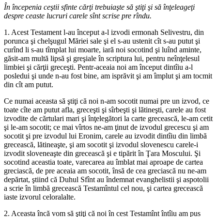
În începenia ceştii sfinte cărţi trebuiaşte să ştiţi şi să înţeleageţi
despre ceaste lucruri carele sînt scrise pre rîndu.
1. Acest Testament l-au început a-l izvodi ermonah Selivestru, din
porunca şi chelşugul Măriei sale şi el s-au ustenit cît s-au putut şi
curînd li s-au tîmplat lui moarte, iară noi socotind şi luînd aminte,
găsit-am multă lipsă şi greşiale în scriptura lui, pentru neînţelesul
limbiei şi cărţii greceşti. Pentr-aceaia noi am început dintîiu a-l
posledui şi unde n-au fost bine, am isprăvit şi am împlut şi am tocmit
din cît am putut.
Ce numai aceasta să ştiţi că noi n-am socotit numai pre un izvod, ce
toate cîte am putut afla, greceşti şi sîrbeşti şi lătineşti, carele au fost
izvodite de cărtulari mari şi înţelegători la carte grecească, le-am cetit
şi le-am socotit; ce mai vîrtos ne-am ţinut de izvodul grecescu şi am
socotit şi pre izvodul lui Eronim, carele au izvodit dintîiu din limbă
grecească, lătineaşte, şi am socotit şi izvodul slovenescu carele-i
izvodit sloveneaşte din grecească şi e tipărit în Ţara Moscului. Şi
socotind aceastia toate, varecarea au îmblat mai aproape de cartea
greciască, de pre aceaia am socotit, însă de cea greciască nu ne-am
depărtat, ştiind că Duhul Sfînt au îndemnat evanghelistii şi aspotolii
a scrie în limbă grecească Testamîntul cel nou, şi cartea grecească
iaste izvorul celoralalte.
2. Aceasta încă vom să ştiţi că noi în cest Testamînt întîiu am pus