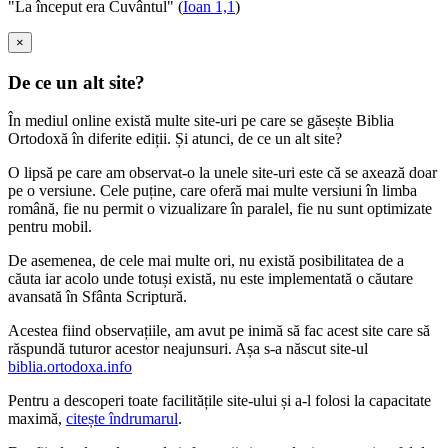
"La început era Cuvântul" (
Ioan 1,1
)
×
De ce un alt site?
În mediul online există multe site-uri pe care se găsește Biblia
Ortodoxă în diferite ediții. Și atunci, de ce un alt site?
O lipsă pe care am observat-o la unele site-uri este că se axează doar
pe o versiune. Cele puține, care oferă mai multe versiuni în limba
română, fie nu permit o vizualizare în paralel, fie nu sunt optimizate
pentru mobil.
De asemenea, de cele mai multe ori, nu există posibilitatea de a
căuta iar acolo unde totuși există, nu este implementată o căutare
avansată în Sfânta Scriptură.
Acestea fiind observațiile, am avut pe inimă să fac acest site care să
răspundă tuturor acestor neajunsuri. Așa s-a născut site-ul
biblia.ortodoxa.info
Pentru a descoperi toate facilitățile site-ului și a-l folosi la capacitate
maximă,
citește îndrumarul
.