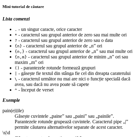
Mini-tutorial de căutare
Lista comenzi
- un singur caracte, orice caracter
.
- caracterul sau grupul anterior de zero sau mai multe ori
*
- caracterul sau grupul anterior de zero sau o data
?
- caracterul sau grupul anterior de „n” ori
{n}
- caracterul sau grupul anterior de „n” sau mai multe ori
{n,}
- caracterul sau grupul anterior de minim „n” ori sau
{n,m}
maxim „m” ori
- parantezele rotunde formează grupuri
()
- găsește fie textul din stânga fie cel din dreapta caraterului
|
- caracterul următor nu mai are nici o funcție specială dacă
\
avea, sau dacă nu avea poate să capete
- început de verset
^
Exemple
pain(e|i|ile)
Găsește cuvintele „paine” sau „paini” sau „painile”.
Parantezele rotunde grupează cuvintele. Caracterul pipe „|”
permite căutarea alternativelor separate de acest caracter.
\s|\d