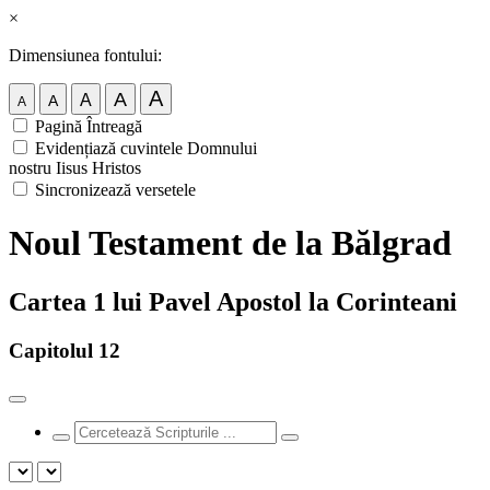
×
Dimensiunea fontului:
A
A
A
A
A
Pagină Întreagă
Evidențiază cuvintele Domnului
nostru Iisus Hristos
Sincronizează versetele
Noul Testament de la Bălgrad
Cartea 1 lui Pavel Apostol la Corinteani
Capitolul 12