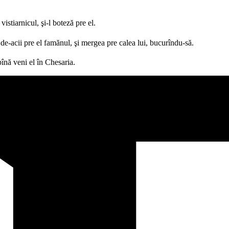
istiarnicul, şi-l boteză pre el.
e-acii pre el famănul, şi mergea pre calea lui, bucurîndu-să.
pînă veni el în Chesaria.