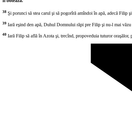
Îl botează.
38
Şi porunci să stea carul şi să pogorîră amîndoi în apă, adecă Filip şi v
39
Iară eşind den apă, Duhul Domnului răpi pre Filip şi nu-l mai văzu d
40
Iară Filip să află în Azota şi, trecînd, propoveduia tuturor oraşălor, 