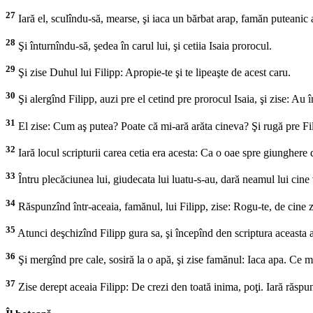
27
Iară el, sculîndu-să, mearse, şi iaca un bărbat arap, famăn puteanic al
28
Şi înturnîndu-să, şedea în carul lui, şi cetiia Isaia prorocul.
29
Şi zise Duhul lui Filipp: Apropie-te şi te lipeaşte de acest caru.
30
Şi alergînd Filipp, auzi pre el cetind pre prorocul Isaia, şi zise: Au î
31
El zise: Cum aş putea? Poate că mi-ară arăta cineva? Şi rugă pre Fili
32
Iară locul scripturii carea cetia era acesta: Ca o oae spre giunghere du
33
Întru plecăciunea lui, giudecata lui luatu-s-au, dară neamul lui cine
34
Răspunzînd într-aceaia, famănul, lui Filipp, zise: Rogu-te, de cine 
35
Atunci deşchizînd Filipp gura sa, şi începînd den scriptura aceasta 
36
Şi mergînd pre cale, sosiră la o apă, şi zise famănul: Iaca apa. Ce
37
Zise derept aceaia Filipp: De crezi den toată inima, poţi. Iară răspu