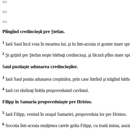
Plîngînd credincioşii pre Ştefan.
1
Iară Saul încă voia în moartea lui, şi fu într-aceaia zi gonire mare spre 
2
Şi grijiră pre Ştefan neşte bărbaţi credincioşi, şi făcură plîns mare spr
Saul pustiaşte adunarea credincioşilor.
3
Iară Saul pustia adunarea creştinilor, prin case întrînd şi trăgînd bărb
4
Iară cei răsfiraţi îmbla propoveduind cuvîntul.
Filipp în Samaria propoveduiaşte pre Hristos.
5
Iară Filipp, venind în oraşul Samariei, propoveduia lor pre Hristos.
6
Socotia într-aceaia mulţimea carele grăia Filipp, cu toată inima, auzi