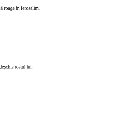
să roage în Ierosalim.
deşchis rostul lui.