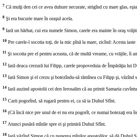
7
Că mulţi den cei ce avea duhure necurate, strigînd cu mare glas, eşia,
8
Şi era bucurie mare în oraşul acela.
9
Iară un bărbat, cui era numele Simon, carele era mainte în oraş vrăjit
10
Pre carele-l socotia toţi, de la mic pînă la mare, zicînd: Acesta ias
11
Şi socotia pre el pentru aceasta, că de multă vreame, cu vrăjile, îi am
12
Iară deaca crezură lui Filipp, carele propoveduia de Împărăţia lui D
13
Iară Simon şi el crezu şi botezîndu-să rămînea cu Filipp şi, văzînd s
14
Iară auzind apostolii cei den Ierosalim că au primit Samaria cuvîntul
15
Carii pogorînd, să rugară pentru ei, ca să ia Duhul Sfînt.
16
(Că încă nice pre unul de ei nu era pogorît, ce numai botezaţi era 
17
Atunci pusără mînile spre ei şi primiră Duhul Sfînt.
18
Iară văzînd Simon că cu punerea mînilor apostolilor, să dă Duhul Sf