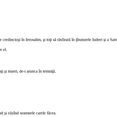
credincioşi în Ierosalim, şi toţi să răsfirară în ţînuturele Iudeei şi a Sama
e el.
aţi şi mueri, de-i arunca în temniţă.
nd şi văzînd seamnele carele făcea.