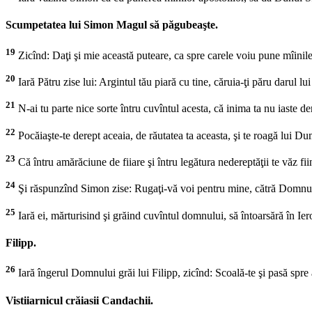
Scumpetatea lui Simon Magul să păgubeaşte.
19
Zicînd: Daţi şi mie această puteare, ca spre carele voiu pune mîinile
20
Iară Pătru zise lui: Argintul tău piară cu tine, căruia-ţi păru darul 
21
N-ai tu parte nice sorte întru cuvîntul acesta, că inima ta nu iaste 
22
Pocăiaşte-te derept aceaia, de răutatea ta aceasta, şi te roagă lui Dum
23
Că întru amărăciune de fiiare şi întru legătura nedereptăţii te văz fii
24
Şi răspunzînd Simon zise: Rugaţi-vă voi pentru mine, cătră Domnul, 
25
Iară ei, mărturisind şi grăind cuvîntul domnului, să întoarsără în Ie
Filipp.
26
Iară îngerul Domnului grăi lui Filipp, zicînd: Scoală-te şi pasă spre
Vistiiarnicul crăiasii Candachii.