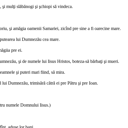
 şi mulţi slăbănogi şi şchiopi să vindeca.
oriu, şi amăgia oamenii Samariei, zicînd pre sine a fi oarecine mare.
te putearea lui Dumnezău cea mare.
ăgiia pre ei.
umnezău, şi de numele lui Iisus Hristos, boteza-să bărbaţi şi mueri.
eamnele şi puteri mari fiind, să mira.
 lui Dumnezău, trimisără cătră ei pre Pătru şi pre Ioan.
întru numele Domnului Iisus.)
înt, aduse lor bani.