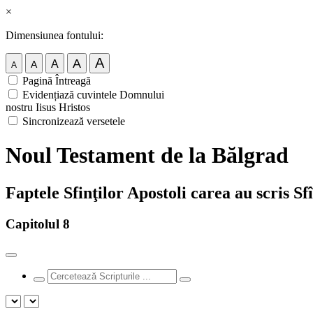
×
Dimensiunea fontului:
A
A
A
A
A
Pagină Întreagă
Evidențiază cuvintele Domnului
nostru Iisus Hristos
Sincronizează versetele
Noul Testament de la Bălgrad
Faptele Sfinţilor Apostoli carea au scris Sf
Capitolul 8