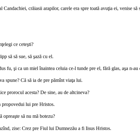
 Candachiei, crăiasii arapilor, carele era spre toată avuţia ei, venise să 
nţelegi ce ceteşti?
pp să să sue, să şază cu el.
s fu, şi ca un miel înaintea celuia ce-l tunde pre el, fără glas, aşa n-au 
 va spune? Că să ia de pre pămînt viaţa lui.
zice prorocul acesta? De sine, au de altcineva?
a propovedui lui pre Hristos.
 mă opreaşte să nu mă botezu?
nzînd, zise: Crez pre Fiul lui Dumnezău a fi Iisus Hristos.