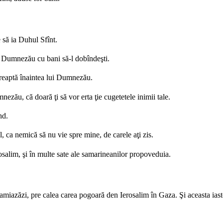
 să ia Duhul Sfînt.
lui Dumnezău cu bani să-l dobîndeşti.
dereaptă înaintea lui Dumnezău.
nezău, că doară ţi să vor erta ţie cugetetele inimii tale.
nd.
ca nemică să nu vie spre mine, de carele aţi zis.
rosalim, şi în multe sate ale samarineanilor propoveduia.
 amiazăzi, pre calea carea pogoară den Ierosalim în Gaza. Şi aceasta iast