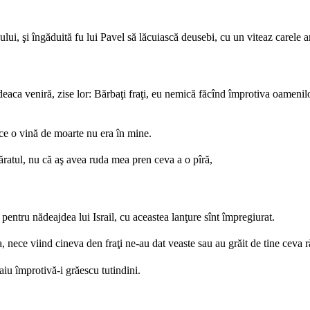
ui, şi îngăduită fu lui Pavel să lăcuiască deusebi, cu un viteaz carele ar
deaca veniră, zise lor: Bărbaţi fraţi, eu nemică făcînd împrotiva oamenilor
ce o vină de moarte nu era în mine.
ăratul, nu că aş avea ruda mea pren ceva a o pîră,
entru nădeajdea lui Israil, cu aceastea lanţure sînt împregiurat.
a, nece viind cineva den fraţi ne-au dat veaste sau au grăit de tine ceva r
aiu împrotivă-i grăescu tutindini.