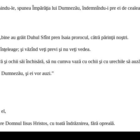
urisindu-le, spunea Împărăţia lui Dumnezău, îndemnîndu-i pre ei de cealea 
bine au grăit Duhul Sfînt pren Isaia prorocul, cătră părinţii noştri.
înţeleage; şi văzînd veţi previ şi nu veţi vedea.
şi ochii săi închisără, să nu cumva vază cu ochii şi cu urechile să auză ş
ui Dumnezău, şi ei vor auzi.”
 el,
 Domnul Iisus Hristos, cu toată îndrăznirea, fără opreală.