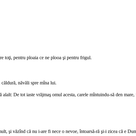
e toţi, pentru ploaia ce ne plooa şi pentru frigul.
 căldură, năvăli spre mîna lui.
 alalt: De tot iaste vrăjmaş omul acesta, carele mîntuindu-să den mare, vi
 mult, şi văzînd că nu i-are fi nece o nevoe, întoarsă-ră şi-i zicea că e D