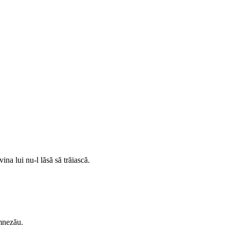
na lui nu-l lăsă să trăiască.
umnezău.