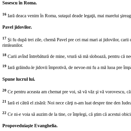
Sosescu în Roma.
16
Iară deaca venim în Roma, sutaşul deade legaţii, mai marelui şireagul
Pavel jidovilor.
17
Şi fu după trei zile, chemă Pavel pre cei mai mari ai jidovilor, carii 
rimleanilor.
18
Carii avînd întrebătură de mine, vrură să mă sloboază, pentru că ne
19
Iară grăindu-le jidovii împrotivă, de nevoe-mi fu a mă luoa pre împ
Spune lucrul lui.
20
Ce pentru aceasta am chemat pre voi, să vă văz şi vă vorovescu, că p
21
Iară ei cătră el zisără: Noi nece cărţi n-am luat despre tine den Iude
22
Ce ni-e voia să auzim de la tine, ce înţelegi, că ştim că acestui obici
Propoveduiaşte Evanghelia.