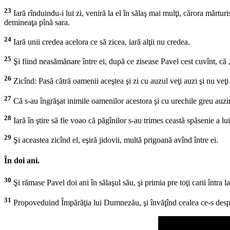
23
Iară rînduindu-i lui zi, veniră la el în sălaş mai mulţi, cărora mărt
demineaţa pînă sara.
24
Iară unii credea acelora ce să zicea, iară alţii nu credea.
25
Şi fiind neasămănare între ei, după ce zisease Pavel cest cuvînt, că „
26
Zicînd: Pasă cătră oamenii aceştea şi zi cu auzul veţi auzi şi nu veţi 
27
Că s-au îngrăşat inimile oamenilor acestora şi cu urechile greu auziră 
28
Iară în ştire să fie voao că păgînilor s-au trimes ceastă spăsenie a l
29
Şi aceastea zicînd el, eşiră jidovii, multă prigoană avînd între ei.
În doi ani.
30
Şi rămase Pavel doi ani în sălaşul său, şi primia pre toţi carii întra la
31
Propoveduind Împărăţia lui Dumnezău, şi învăţînd cealea ce-s despre