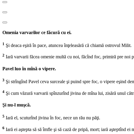
Omenia varvarilor ce făcură cu ei.
1
Şi deaca eşiră în pace, atuncea înţeleasără că chiamă ostrovul Milit.
2
Iară varvarii făcea omenie multă cu noi, făcînd foc, primiră pre noi pr
Pavel luo în mînă o vipere.
3
Şi strîngînd Pavel ceva surceale şi puind spre foc, o vipere eşind den
4
Şi cum văzură varvarii spînzurînd jivina de mîna lui, zisără unul cătră
Şi nu-l muşcă.
5
Iară el, scuturînd jivina în foc, nece un rău nu păţi.
6
Iară ei aştepta să să îmfle şi să cază de pripă, mort; iară aşteptînd ei