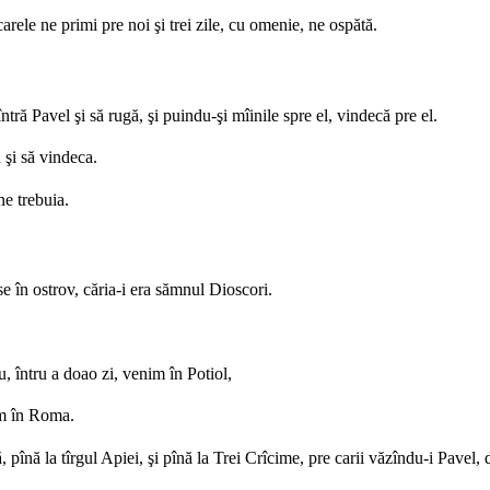
arele ne primi pre noi şi trei zile, cu omenie, ne ospătă.
întră Pavel şi să rugă, şi puindu-şi mîinile spre el, vindecă pre el.
a şi să vindeca.
ne trebuia.
e în ostrov, căria-i era sămnul Dioscori.
, întru a doao zi, venim în Potiol,
im în Roma.
ă, pînă la tîrgul Apiei, şi pînă la Trei Crîcime, pre carii văzîndu-i Pave