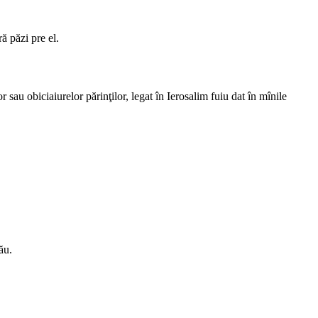
ă păzi pre el.
 sau obiciaiurelor părinţilor, legat în Ierosalim fuiu dat în mînile
ău.