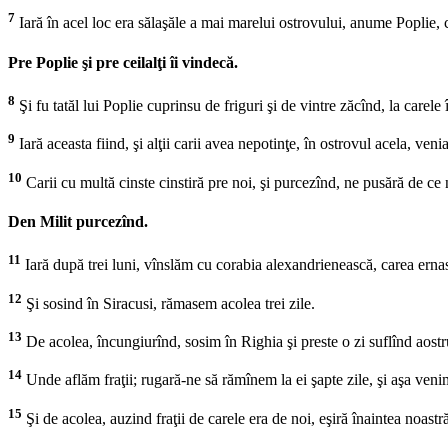
7
Iară în acel loc era sălaşăle a mai marelui ostrovului, anume Poplie, c
Pre Poplie şi pre ceilalţi îi vindecă.
8
Şi fu tatăl lui Poplie cuprinsu de friguri şi de vintre zăcînd, la carele 
9
Iară aceasta fiind, şi alţii carii avea nepotinţe, în ostrovul acela, veni
10
Carii cu multă cinste cinstiră pre noi, şi purcezînd, ne pusără de ce 
Den Milit purcezînd.
11
Iară după trei luni, vînslăm cu corabia alexandrienească, carea ernas
12
Şi sosind în Siracusi, rămasem acolea trei zile.
13
De acolea, încungiurînd, sosim în Righia şi preste o zi suflînd aostru
14
Unde aflăm fraţii; rugară-ne să rămînem la ei şapte zile, şi aşa ven
15
Şi de acolea, auzind fraţii de carele era de noi, eşiră înaintea noastr