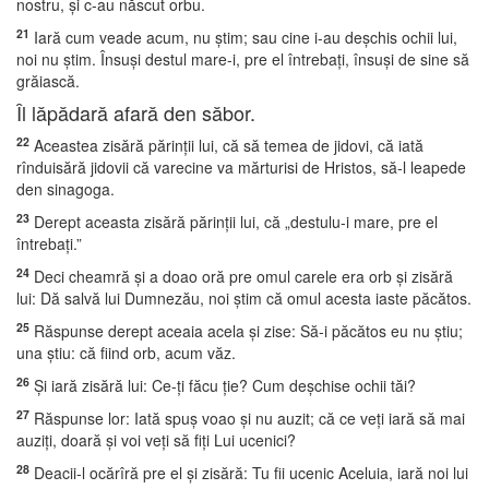
nostru, şi c-au născut orbu.
21
Iară cum veade acum, nu ştim; sau cine i-au deşchis ochii lui,
noi nu ştim. Însuşi destul mare-i, pre el întrebaţi, însuşi de sine să
grăiască.
Îl lăpădară afară den săbor.
22
Aceastea zisără părinţii lui, că să temea de jidovi, că iată
rînduisără jidovii că varecine va mărturisi de Hristos, să-l leapede
den sinagoga.
23
Derept aceasta zisără părinţii lui, că „destulu-i mare, pre el
întrebaţi.”
24
Deci cheamră şi a doao oră pre omul carele era orb şi zisără
lui: Dă salvă lui Dumnezău, noi ştim că omul acesta iaste păcătos.
25
Răspunse derept aceaia acela şi zise: Să-i păcătos eu nu ştiu;
una ştiu: că fiind orb, acum văz.
26
Şi iară zisără lui: Ce-ţi făcu ţie? Cum deşchise ochii tăi?
27
Răspunse lor: Iată spuş voao şi nu auzit; că ce veţi iară să mai
auziţi, doară şi voi veţi să fiţi Lui ucenici?
28
Deacii-l ocărîră pre el şi zisără: Tu fii ucenic Aceluia, iară noi lui