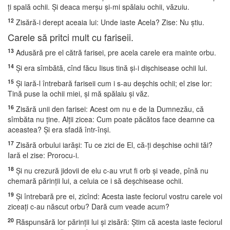
ţi spală ochii. Şi deaca merşu şi-mi spălaiu ochii, văzuiu.
12
Zisără-i derept aceaia lui: Unde iaste Acela? Zise: Nu ştiu.
Carele să pritci mult cu fariseii.
13
Adusără pre el cătră farisei, pre acela carele era mainte orbu.
14
Şi era sîmbătă, cînd făcu Iisus tină şi-i dişchisease ochii lui.
15
Şi iară-l întrebară fariseii cum i s-au deşchis ochii; el zise lor:
Tină puse la ochii miei, şi mă spălaiu şi văz.
16
Zisără unii den farisei: Acest om nu e de la Dumnezău, că
sîmbăta nu ţine. Alţii zicea: Cum poate păcătos face deamne ca
aceastea? Şi era sfadă într-înşi.
17
Zisără orbului iarăşi: Tu ce zici de El, că-ţi deşchise ochii tăi?
Iară el zise: Prorocu-i.
18
Şi nu crezură jidovii de elu c-au vrut fi orb şi veade, pînă nu
chemară părinţii lui, a celuia ce i să deşchisease ochii.
19
Şi întrebară pre ei, zicînd: Acesta iaste feciorul vostru carele voi
ziceaţi c-au născut orbu? Dară cum veade acum?
20
Răspunsără lor părinţii lui şi zisără: Ştim că acesta iaste feciorul