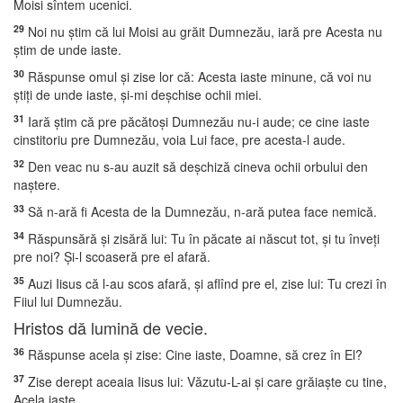
Moisi sîntem ucenici.
29
Noi nu ştim că lui Moisi au grăit Dumnezău, iară pre Acesta nu
ştim de unde iaste.
30
Răspunse omul şi zise lor că: Acesta iaste minune, că voi nu
ştiţi de unde iaste, şi-mi deşchise ochii miei.
31
Iară ştim că pre păcătoşi Dumnezău nu-i aude; ce cine iaste
cinstitoriu pre Dumnezău, voia Lui face, pre acesta-l aude.
32
Den veac nu s-au auzit să deşchiză cineva ochii orbului den
naştere.
33
Să n-ară fi Acesta de la Dumnezău, n-ară putea face nemică.
34
Răspunsără şi zisără lui: Tu în păcate ai născut tot, şi tu înveţi
pre noi? Şi-l scoaseră pre el afară.
35
Auzi Iisus că l-au scos afară, şi aflînd pre el, zise lui: Tu crezi în
Fiiul lui Dumnezău.
Hristos dă lumină de vecie.
36
Răspunse acela şi zise: Cine iaste, Doamne, să crez în El?
37
Zise derept aceaia Iisus lui: Văzutu-L-ai şi care grăiaşte cu tine,
Acela iaste.