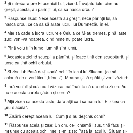
2
Şi întrebară pre El ucenicii Lui, zicînd: Învăţătoriule, cine au
greşit, acesta, au părinţii lui, ca să nască orbul?
3
Răspunse Iisus: Nece acesta au greşit, nece părinţii lui, să
nască orbu, ce ca să să arate lucrul lui Dumnezău în el.
4
Mie să cade a lucra lucrurele Celuia ce M-au tremes, pînă iaste
zuo; veni-va noaptea, cînd nime nu poate lucra.
5
Pînă voiu fi în lume, lumină sînt lumii.
6
Aceastea zicînd scuepi la pămînt, şi feace tină den scuepitură, şi
unse cu tină ochii orbului.
7
Şi zise lui: Pasă de-ţi spală ochii în lacul lui Siluoam (ce să
chiamă de o veri tîlcui „trimes”). Mearse şi să spălă şi veni văzînd:
8
Iară vecinii şi ceia ce-l văzuse mai înainte că era orbu zicea: Au
nu e acesta carele şădea şi cerea?
9
Alţii zicea că acesta iaste, dară alţii că-i samănă lui. El zicea că
„eu-s acela”.
10
Zisără derept aceaia lui: Cum ţi s-au deşchis ochii?
11
Răspunse acela şi zise: Un om, ce-l chiamă Iisus, tină făcu şi-
mi unse cu aceaia ochii miei şi-mi zise: Pasă la lacul lui Siluam şi-