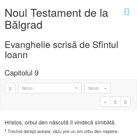
×
Noul Testament de la
Bălgrad
Evanghelie scrisă de Sfîntul
Ioann
Capitolul 9
Nimic
Nimic
Hristos, orbul den născută îl vindecă sîmbătă.
1
Trecînd derept aceaia, văzu pre un om orbu den naştere.