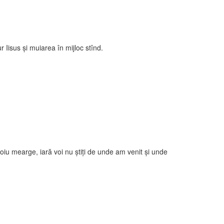
r Iisus şi muiarea în mijloc stînd.
oiu mearge, iară voi nu ştiţi de unde am venit şi unde