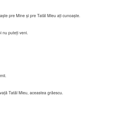
şte pre Mine şi pre Tatăl Mieu aţi cunoaşte.
 nu puteţi veni.
mii.
învaţă Tatăl Mieu, aceastea grăescu.