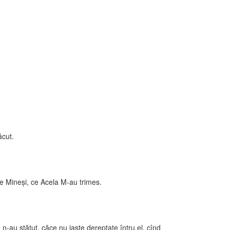
ăcut.
de Mineşi, ce Acela M-au trimes.
te n-au stătut, căce nu iaste dereptate întru el, cînd