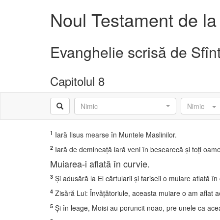
Noul Testament de la
Evanghelie scrisă de Sfîn
Capitolul 8
Nimic
Nimic
1
Iară Iisus mearse în Muntele Maslinilor.
2
Iară de demineaţă iară veni în besearecă şi toţi oameni
Muiarea-i aflată în curvie.
3
Şi adusără la El cărtularii şi fariseii o muiare aflată în
4
Zisără Lui: Învăţătoriule, aceasta muiare o am aflat a
5
Şi în leage, Moisi au poruncit noao, pre unele ca acea