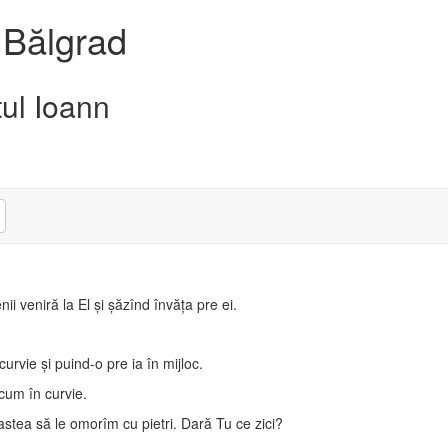
 Bălgrad
tul Ioann
i veniră la El şi şăzînd învăţa pre ei.
 curvie şi puind-o pre ia în mijloc.
cum în curvie.
stea să le omorîm cu pietri. Dară Tu ce zici?