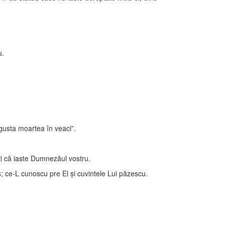
u.
 gusta moartea în veaci”.
ţi că iaste Dumnezăul vostru.
; ce-L cunoscu pre El şi cuvintele Lui păzescu.