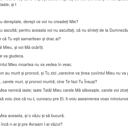
aste, şi t
u dereptate, derept ce voi nu creadeţi Mie?
ascultă; pentru aceasta voi nu ascultaţi, că nu sînteţi de la Dumneză
e că Tu eşti samaritean şi drac ai?
 Mieu, şi voi Mă ocărîţi.
ne va giudeca.
întul Mieu moartea nu va vedea în veac.
 au murit şi prorocii, şi Tu zici „varecine va ţinea cuvîntul Mieu nu va
carele muri, şi proroci muriră; cine Te faci Tu Însuşi?
a nemică iaste; iaste Tatăl Mieu carele Mă slăveaşte, carele voi zice
i să voiu zice că nu-L cunoscu pre El, fi-voiu aseamenea voao minciunos
Mea aceasta, şi o văzu şi să bucură.
i încă n-ai şi pre Avraam l-ai văzut?