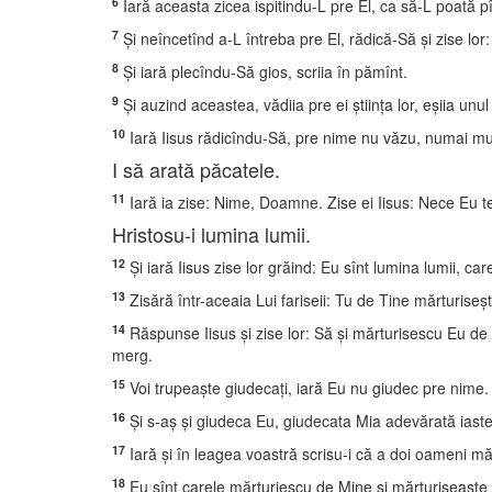
6
Iară aceasta zicea ispitindu-L pre El, ca să-L poată pî
7
Şi neîncetînd a-L întreba pre El, rădică-Să şi zise lor: 
8
Şi iară plecîndu-Să gios, scriia în pămînt.
9
Şi auzind aceastea, vădiia pre ei ştiinţa lor, eşiia unul
10
Iară Iisus rădicîndu-Să, pre nime nu văzu, numai muia
I să arată păcatele.
11
Iară ia zise: Nime, Doamne. Zise ei Iisus: Nece Eu t
Hristosu-i lumina lumii.
12
Şi iară Iisus zise lor grăind: Eu sînt lumina lumii, ca
13
Zisără într-aceaia Lui fariseii: Tu de Tine mărturiseşt
14
Răspunse Iisus şi zise lor: Să şi mărturisescu Eu de 
merg.
15
Voi trupeaşte giudecaţi, iară Eu nu giudec pre nime.
16
Şi s-aş şi giudeca Eu, giudecata Mia adevărată iaste,
17
Iară şi în leagea voastră scrisu-i că a doi oameni mă
18
Eu sînt carele mărturiescu de Mine şi mărturiseaşte 