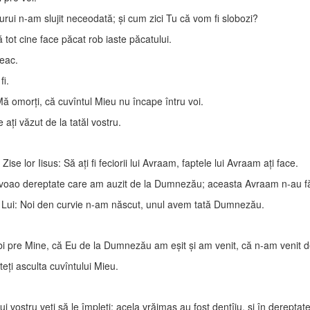
ui n-am slujit neceodată; şi cum zici Tu că vom fi slobozi?
tot cine face păcat rob iaste păcatului.
veac.
fi.
ă omorţi, că cuvîntul Mieu nu încape întru voi.
aţi văzut de la tatăl vostru.
se lor Iisus: Să aţi fi feciorii lui Avraam, faptele lui Avraam aţi face.
 voao dereptate care am auzit de la Dumnezău; aceasta Avraam n-au f
ără Lui: Noi den curvie n-am născut, unul avem tată Dumnezău.
uibi pre Mine, că Eu de la Dumnezău am eşit şi am venit, că n-am venit 
ţi asculta cuvîntului Mieu.
ălui vostru veţi să le împleţi; acela vrăjmaş au fost dentîiu, şi în derepta