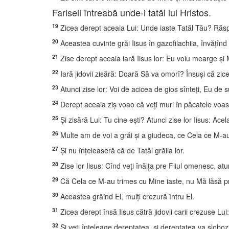
Fariseii întreabă unde-i tatăl lui Hristos.
19
Zicea derept aceaia Lui: Unde iaste Tatăl Tău? Răspu
20
Aceastea cuvinte grăi Iisus în gazofilachiia, învăţînd
21
Zise derept aceaia iară Iisus lor: Eu voiu mearge şi 
22
Iară jidovii zisără: Doară Să va omorî? Însuşi că zic
23
Atunci zise lor: Voi de acicea de gios sînteţi, Eu de
24
Derept aceaia ziş voao că veţi muri în păcatele voast
25
Şi zisără Lui: Tu cine eşti? Atunci zise lor Iisus: Acel
26
Multe am de voi a grăi şi a giudeca, ce Cela ce M-au
27
Şi nu înţeleaseră că de Tatăl grăiia lor.
28
Zise lor Iisus: Cînd veţi înălţa pre Fiiul omenesc, a
29
Că Cela ce M-au trimes cu Mine iaste, nu Mă lăsă pre
30
Aceastea grăind El, mulţi crezură întru El.
31
Zicea derept însă Iisus cătră jidovii carii crezuse Lui:
32
Şi veţi înţeleage dereptatea, şi dereptatea va slobozi