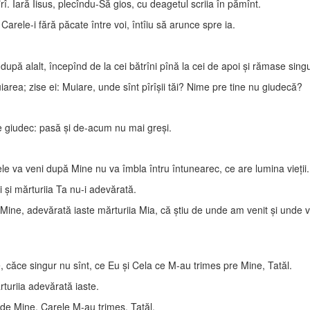
rî. Iară Iisus, plecîndu-Să gios, cu deagetul scriia în pămînt.
Carele-i fără păcate între voi, întîiu să arunce spre ia.
 după alalt, începînd de la cei bătrîni pînă la cei de apoi şi rămase singu
rea; zise ei: Muiare, unde sînt pîrîşii tăi? Nime pre tine nu giudecă?
e giudec: pasă şi de-acum nu mai greşi.
rele va veni după Mine nu va îmbla întru întunearec, ce are lumina vieţii.
i şi mărturiia Ta nu-i adevărată.
Mine, adevărată iaste mărturiia Mia, că ştiu de unde am venit şi unde v
 căce singur nu sînt, ce Eu şi Cela ce M-au trimes pre Mine, Tatăl.
rturiia adevărată iaste.
de Mine, Carele M-au trimes, Tatăl.