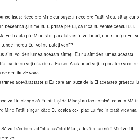
nse Iisus: Nece pre Mine cunoaşteţi, nece pre Tatăl Mieu, să aţi cunoa
 în besearică şi nime nu-L prinse pre El, că încă nu venise ceasul Lui.
Mă veţi căuta pre Mine şi în păcatul vostru veţi muri; unde mergu Eu, voi
e „unde mergu Eu, voi nu puteţi veni”?
 sus sînt, voi den lumea aceasta sînteţi, Eu nu sînt den lumea aceasta.
re, că de nu veţi creade că Eu sînt Acela muri-veţi în păcatele voastre.
a ce dentîiu zic voao.
 trimes adevărat iaste şi Eu care am auzit de la El aceastea grăescu lu
tunce veţi înţeleage că Eu sînt, şi de Mineşi nu fac nemică, ce cum Mă 
 Mine Tatăl sîngur, căce Eu cealea ce-I plac Lui fac în toată vreamia.
 Să veţi rămînea voi întru cuvîntul Mieu, adevărat ucenicii Miei veţi fi.
 pre voi.