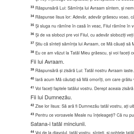
33
Răspunsără Lui: Sămînţa lui Avraam sîntem, şi nemur
34
Răspunse Iisus lor: Adevăr, adevăr grăescu voao, că 
35
Şi sluga nu rămîne în casă în veac, Fiiul rămîne în 
36
Şi de va slobozi pre voi Fiiul, cu adevăr sloboziţi veţi 
37
Ştiu că sînteţi sămînţa lui Avraam, ce Mă căuaţi să M
38
Eu ce am văzut la Tatăl Mieu grăescu, şi voi faceţi ce 
Fii lui Avraam.
39
Răspunsără şi zisără Lui: Tatăl nostru Avraam iaste. Zi
40
Iară acum Mă căutaţi să Mă omorîţi, om care grăiiu
41
Voi faceţi faptele tatălui vostru. Derept aceaia zis
Fii lui Dumnezău.
42
Zise lor Iisus: Să ară fi Dumnezău tatăl vostru, aţi 
43
Pentru ce voroavele Meale nu înţeleageţi? Că nu pute
Satana-i tatăl minciunii.
44
Voi de la diavolul, tatăl vostru, sînteţi, şi pohtele tat