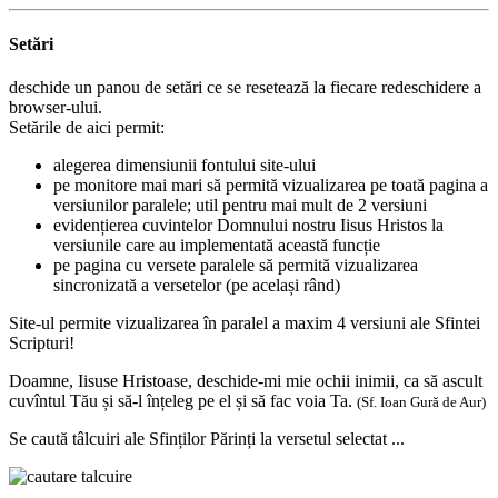
Setări
deschide un panou de setări ce se resetează la fiecare redeschidere a
browser-ului.
Setările de aici permit:
alegerea dimensiunii fontului site-ului
pe monitore mai mari să permită vizualizarea pe toată pagina a
versiunilor paralele; util pentru mai mult de 2 versiuni
evidențierea cuvintelor Domnului nostru Iisus Hristos la
versiunile care au implementată această funcție
pe pagina cu versete paralele să permită vizualizarea
sincronizată a versetelor (pe același rând)
Site-ul permite vizualizarea în paralel a maxim 4 versiuni ale Sfintei
Scripturi!
Doamne, Iisuse Hristoase, deschide-mi mie ochii inimii, ca să ascult
cuvîntul Tău și să-l înțeleg pe el și să fac voia Ta.
(Sf. Ioan Gură de Aur)
Se caută tâlcuiri ale Sfinților Părinți la versetul selectat ...