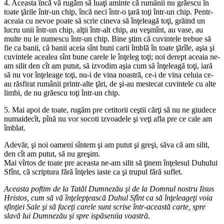
4. Aceasta încă vă rugăm să luaţi aminte că rumânii nu grăescu în
toate ţările într-un chip, încă neci într-o ţară toţi într-un chip. Pentr-
aceaia cu nevoe poate să scrie cineva să înţeleagă toţi, grăind un
lucru unii într-un chip, alţii într-alt chip, au veşmînt, au vase, au
multe nu le numescu într-un chip. Bine ştim că cuvintele trebue să
fie ca banii, că banii aceia sînt buni carii îmblă în toate ţărîle, aşia şi
cuvintele acealea sînt bune carele le înţeleg toţi; noi derept aceaia ne-
am silit den cît am putut, să izvodim aşia cum să înţeleagă toţi, iară
să nu vor înţeleage toţi, nu-i de vina noastră, ce-i de vina celuia ce-
au răsfirat rumânii printr-alte ţări, de şi-au mestecat cuvintele cu alte
limbi, de nu grăescu toţi într-un chip.
5. Mai apoi de toate, rugăm pre cetitorii ceştii cărţi să nu ne giudece
numaidecît, pînă nu vor socoti izvoadele şi veţi afla pre ce cale am
îmblat.
Adevăr, şi noi oameni sîntem şi am putut şi greşi, săva că am silit,
den cît am putut, să nu greşim.
Mai vîrtos de toate pre aceasta ne-am silit să ţinem înţelesul Duhului
Sfînt, că scriptura fără înţeles iaste ca şi trupul fără suflet.
Aceasta poftim de la Tatăl Dumnezău şi de la Domnul nostru Iisus
Hristos, cum să vă înţelepţească Duhul Sfînt ca să înţeleageţi voia
sfinţiei Sale şi să faceţi carele sunt scrise într-această carte, spre
slavă lui Dumnezău şi spre ispăseniia voastră.