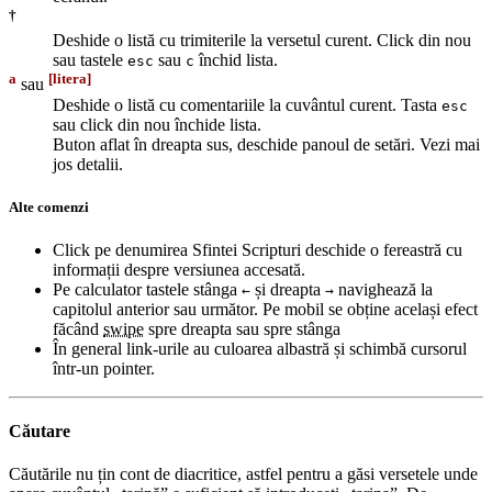
†
Deshide o listă cu trimiterile la versetul curent. Click din nou
sau tastele
sau
închid lista.
esc
c
a
[litera]
sau
Deshide o listă cu comentariile la cuvântul curent. Tasta
esc
sau click din nou închide lista.
Buton aflat în dreapta sus, deschide panoul de setări. Vezi mai
jos detalii.
Alte comenzi
Click pe denumirea Sfintei Scripturi deschide o fereastră cu
informații despre versiunea accesată.
Pe calculator tastele stânga
și dreapta
navighează la
←
→
capitolul anterior sau următor. Pe mobil se obține același efect
făcând
swipe
spre dreapta sau spre stânga
În general link-urile au culoarea albastră și schimbă cursorul
într-un pointer.
Căutare
Căutările nu țin cont de diacritice, astfel pentru a găsi versetele unde