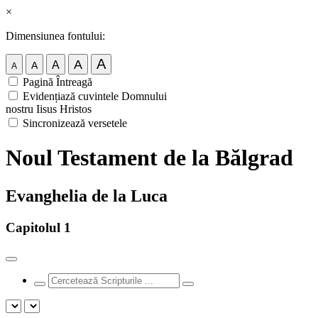
×
Dimensiunea fontului:
A
A
A
A
A
Pagină Întreagă
Evidențiază cuvintele Domnului
nostru Iisus Hristos
Sincronizează versetele
Noul Testament de la Bălgrad
Evanghelia de la Luca
Capitolul 1