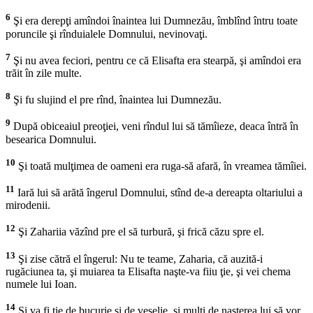
6
Şi era derepţi amîndoi înaintea lui Dumnezău, îmblînd întru toate
poruncile şi rînduialele Domnului, nevinovaţi.
7
Şi nu avea feciori, pentru ce că Elisafta era stearpă, şi amîndoi era
trăit în zile multe.
8
Şi fu slujind el pre rînd, înaintea lui Dumnezău.
9
După obiceaiul preoţiei, veni rîndul lui să tămîieze, deaca întră în
besearica Domnului.
10
Şi toată mulţimea de oameni era ruga-să afară, în vreamea tămîiei.
11
Iară lui să arătă îngerul Domnului, stînd de-a dereapta oltariului a
mirodenii.
12
Şi Zahariia văzînd pre el să turbură, şi frică căzu spre el.
13
Şi zise cătră el îngerul: Nu te teame, Zaharia, că auzită-i
rugăciunea ta, şi muiarea ta Elisafta naşte-va fiiu ţie, şi vei chema
numele lui Ioan.
14
Şi va fi ţie de bucurie şi de veselie, şi mulţi de naşterea lui să vor