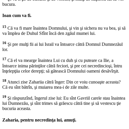
bucura.
Ioan cum va fi.
15
Că va fi mare înaintea Domnului, şi vin şi sichera nu va bea, şi să
va împlea de Duhul Sfînt încă den zgăul mumei lui.
16
Şi pre mulţi fii ai lui Israil va întoarce cătră Domnul Dumnezăul
lor.
17
Că el va mearge înaintea Lui cu duh şi cu puteare ca Ilie, a
întoarce inima părinţilor cătră feciori, şi pre cei necredincioşi, întru
înţelepţiia celor derepţi; să gătească Domnului oameni desăvîrşit.
18
Atunci zise Zahariia cătră înger: Din ce voiu cunoaşte aceasta?
Că eu sînt bătrîn, şi muiarea mea-i de zile multe.
19
Şi răspunzînd, îngerul zise lui: Eu sînt Gavriil carele stau înaintea
lui Dumnezău, şi sînt trimes să grăescu cătră tine şi să vestescu ţie
bucuria aceasta.
Zaharia, pentru necredinţa lui, amuţi.