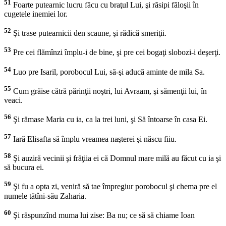
51
Foarte putearnic lucru făcu cu braţul Lui, şi răsipi făloşii în
cugetele inemiei lor.
52
Şi trase putearnicii den scaune, şi rădică smeriţii.
53
Pre cei flămînzi împlu-i de bine, şi pre cei bogaţi slobozi-i deşerţi.
54
Luo pre Isaril, porobocul Lui, să-şi aducă aminte de mila Sa.
55
Cum grăise cătră părinţii noştri, lui Avraam, şi sămenţii lui, în
veaci.
56
Şi rămase Maria cu ia, ca la trei luni, şi Să întoarse în casa Ei.
57
Iară Elisafta să împlu vreamea naşterei şi născu fiiu.
58
Şi auziră vecinii şi frăţiia ei că Domnul mare milă au făcut cu ia şi
să bucura ei.
59
Şi fu a opta zi, veniră să tae împregiur porobocul şi chema pre el
numele tătîni-său Zaharia.
60
Şi răspunzînd muma lui zise: Ba nu; ce să să chiame Ioan