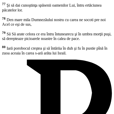
77
Şi să dai cunoştinţa spăsenii oamenilor Lui, întru ertăciunea
păcatelor lor.
78
Den mare mila Dumnezăului nostru cu carea ne socoti pre noi
Acel ce eşi de sus,
79
Să Să arate celora ce era întru întunearecu şi în umbra morţii puşi,
să derepteaze picioarele noastre în calea de pace.
80
Iară porobocul creştea şi să întăriia în duh şi fu în pustie pînă în
zuoa aceaia în carea s-ară arăta lui Israil.