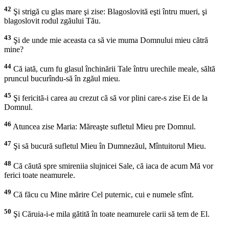
42
Şi strigă cu glas mare şi zise: Blagoslovită eşti întru mueri, şi
blagoslovit rodul zgăului Tău.
43
Şi de unde mie aceasta ca să vie muma Domnului mieu cătră
mine?
44
Că iată, cum fu glasul închinării Tale întru urechile meale, săltă
pruncul bucurîndu-să în zgăul mieu.
45
Şi fericită-i carea au crezut că să vor plini care-s zise Ei de la
Domnul.
46
Atuncea zise Maria: Măreaşte sufletul Mieu pre Domnul.
47
Şi să bucură sufletul Mieu în Dumnezăul, Mîntuitorul Mieu.
48
Că căută spre smireniia slujnicei Sale, că iaca de acum Mă vor
ferici toate neamurele.
49
Că făcu cu Mine mărire Cel puternic, cui e numele sfînt.
50
Şi Căruia-i-e mila gătită în toate neamurele carii să tem de El.