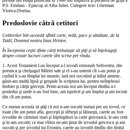
preluat din ediţia publicată în 1988 din iniţiativa şi purtarea de grijă a
P.S. Emilian - Episcop al Alba Iuliei. Culegere text: Gherman
Viorica-Dorina.
Predoslovie cătră cetitori
Cetitorilor într-această sfîntă carte, milă, pace şi sănătate, de la
Tatăl, Domnul nostru Iisus Hristos.
În începenia ceştii sfinte cărţi trebuiaşte să ştiţi şi să înţeleageţi
despre ceaste lucruri carele sînt scrise pre rîndu.
1. Acest Testament l-au început a-l izvodi ermonah Selivestru, din
porunca şi chelşugul Măriei sale şi el s-au ustenit cît s-au putut şi
curînd li s-au tîmplat lui moarte, iară noi socotind şi luînd aminte,
găsit-am multă lipsă şi greşiale în scriptura lui, pentru neînţelesul
limbiei şi cărţii greceşti. Pentr-aceaia noi am început dintîiu a-l
posledui şi unde n-au fost bine, am isprăvit şi am împlut şi am tocmit
din cît am putut.
Ce numai aceasta să ştiţi că noi n-am socotit numai pre un izvod, ce
toate cîte am putut afla, greceşti şi sîrbeşti şi lătineşti, carele au fost
izvodite de cărtulari mari şi înţelegători la carte grecească, le-am cetit
şi le-am socotit; ce mai vîrtos ne-am ţinut de izvodul grecescu şi am
socotit şi pre izvodul lui Eronim, carele au izvodit dintîiu din limbă