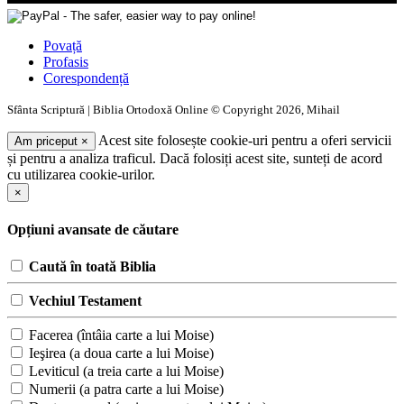
Povață
Profasis
Corespondență
Sfânta Scriptură | Biblia Ortodoxă Online © Copyright 2026, Mihail
Acest site folosește cookie-uri pentru a oferi servicii
Am priceput
×
și pentru a analiza traficul. Dacă folosiți acest site, sunteți de acord
cu utilizarea cookie-urilor.
×
Opțiuni avansate de căutare
Caută în toată Biblia
Vechiul Testament
Facerea (întâia carte a lui Moise)
Ieşirea (a doua carte a lui Moise)
Leviticul (a treia carte a lui Moise)
Numerii (a patra carte a lui Moise)