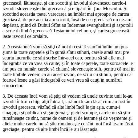
grecească, lătineaşte, şi am socotit şi izvodul slovenescu carele-i
izvodit sloveneaşte din grecească şi e tipărit în Ţara Moscului. Şi
socotind aceastia toate, varecarea au îmblat mai aproape de cartea
greciască, de pre aceaia am socotit, însă de cea greciască nu ne-am
depărtat, ştiind că Duhul Sfînt au îndemnat evanghelistii şi aspotolii
a scrie în limbă grecească Testamîntul cel nou, şi cartea grecească
iaste izvorul celoralalte.
2. Aceasta încă vom să ştiţi că noi în cest Testamînt întîiu am pus
şuma la toate capetele şi în şumă sîntu stihuri, carele arată mai pre
scurtu lucrurile ce sînt scrise într-acel cap, pentru să să afle mai
îndegrabă ce va vrea să caute; şi în toate capetele, toate soroacele le-
am pus cu număr, carele să chiamă sloveneaşte stih, pentru că mai în
toate limbile vedem că au acest izvod, de scriu cu stihuri, pentru că
foarte-i lesne a găsi îndegrabă ce veri vrea să cauţi în numărul
soroacelor.
3. De aceasta încă vom să ştiţi că vedem că unele cuvinte unii le-au
izvodit într-un chip, alţii într-alt, iară noi le-am lăsat cum au fost în
izvodul grecescu, văzînd că alte limbi încă le ţin aşia, cumu-i
sinagoga şi poblican şi gangrena şi pietri scumpe, carele nu să ştiu
rumâneaşte ce sînt, nume de oameni şi de leamne şi de veşmente şi
altele multe carele nu să ştiu rumâneaşte ce sînt, noi încă le-am lăsat
greciaşte, pentru că alte limbi încă le-au lăsat aşia.