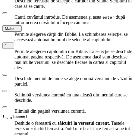
Deschide fereastra de selecție a cărților din Sfânta Scriptură în
care să se caute.
Caută cuvântul introdus. De asemenea și tasta
după
enter
introducerea cuvântului începe căutarea.
Matei
Permite alegerea cărții din Biblie. La schimbarea selecției se
accesează automat butonul de selecție al capitolului.
1
Permite alegerea capitolului din Biblie. La selecție se deschide
automat pagina respectivă. De asemenea dacă sunt deschise
mai multe versiuni, se deschide fiecare la cartea si capitolul
ales.
Deschide meniul de unde se alege o nouă versiune de văzut în
paralel.
Schimbă versiunea curentă cu una aleasă din meniul care se
deschide.
Elimină din pagină versiunea curentă.
1
[număr]
sau
Deshide o fereastră cu
tâlcuiri la versetul curent
. Tastele
sau
închid fereastra.
face fereastra pe tot
esc
c
Dublu click
ecranul.