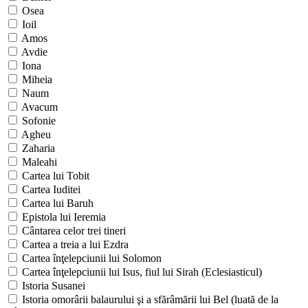
Osea
Ioil
Amos
Avdie
Iona
Miheia
Naum
Avacum
Sofonie
Agheu
Zaharia
Maleahi
Cartea lui Tobit
Cartea Iuditei
Cartea lui Baruh
Epistola lui Ieremia
Cântarea celor trei tineri
Cartea a treia a lui Ezdra
Cartea înţelepciunii lui Solomon
Cartea înţelepciunii lui Isus, fiul lui Sirah (Eclesiasticul)
Istoria Susanei
Istoria omorârii balaurului şi a sfărâmării lui Bel (luată de la