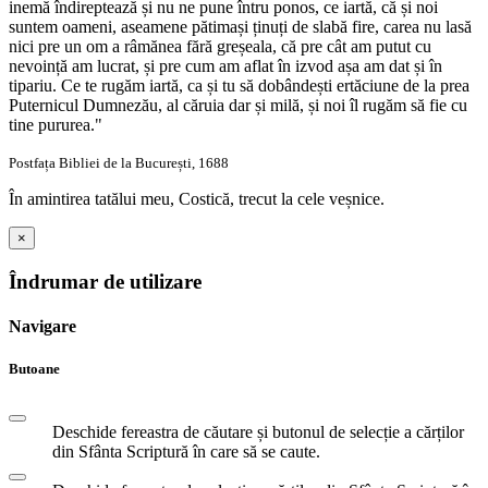
inemă îndireptează și nu ne pune întru ponos, ce iartă, că și noi
suntem oameni, aseamene pătimași ținuți de slabă fire, carea nu lasă
nici pre un om a râmănea fără greșeala, că pre cât am putut cu
nevoință am lucrat, și pre cum am aflat în izvod așa am dat și în
tipariu. Ce te rugăm iartă, ca și tu să dobândești ertăciune de la prea
Puternicul Dumnezău, al căruia dar și milă, și noi îl rugăm să fie cu
tine pururea."
Postfața Bibliei de la București, 1688
În amintirea tatălui meu, Costică, trecut la cele veșnice.
×
Îndrumar de utilizare
Navigare
Butoane
Deschide fereastra de căutare și butonul de selecție a cărților
din Sfânta Scriptură în care să se caute.