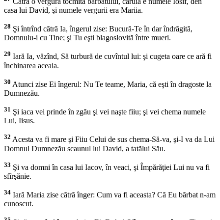
Cătră o vergură tocmită bărbatului, căruia e numele Iosif, den
casa lui David, şi numele vergurii era Mariia.
28
Şi întrînd cătră Ia, îngerul zise: Bucură-Te în dar îndrăgită,
Domnulu-i cu Tine; şi Tu eşti blagoslovită între mueri.
29
Iară Ia, văzînd, Să turbură de cuvîntul lui: şi cugeta oare ce ară fi
închinarea aceaia.
30
Atunci zise Ei îngerul: Nu Te teame, Maria, că eşti în dragoste la
Dumnezău.
31
Şi iaca vei prinde în zgău şi vei naşte fiiu; şi vei chema numele
Lui, Iisus.
32
Acesta va fi mare şi Fiiu Celui de sus chema-Să-va, şi-I va da Lui
Domnul Dumnezău scaunul lui David, a tatălui Său.
33
Şi va domni în casa lui Iacov, în veaci, şi Împărăţiei Lui nu va fi
sfîrşănie.
34
Iară Maria zise cătră înger: Cum va fi aceasta? Că Eu bărbat n-am
cunoscut.
35