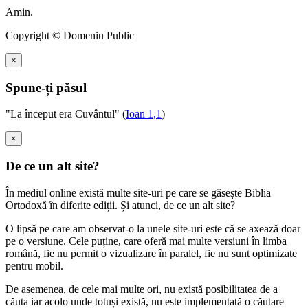
Amin.
Copyright © Domeniu Public
×
Spune-ți păsul
"La început era Cuvântul" (
Ioan 1,1
)
×
De ce un alt site?
În mediul online există multe site-uri pe care se găsește Biblia
Ortodoxă în diferite ediții. Și atunci, de ce un alt site?
O lipsă pe care am observat-o la unele site-uri este că se axează doar
pe o versiune. Cele puține, care oferă mai multe versiuni în limba
română, fie nu permit o vizualizare în paralel, fie nu sunt optimizate
pentru mobil.
De asemenea, de cele mai multe ori, nu există posibilitatea de a
căuta iar acolo unde totuși există, nu este implementată o căutare