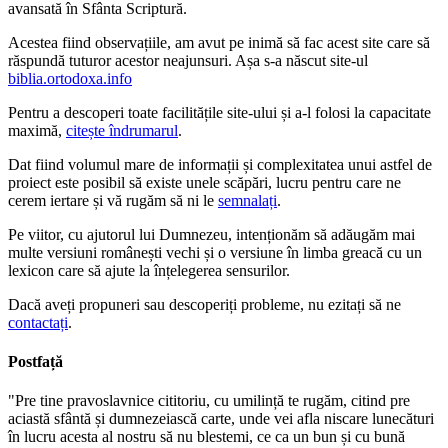
avansată în Sfânta Scriptură.
Acestea fiind observațiile, am avut pe inimă să fac acest site care să
răspundă tuturor acestor neajunsuri. Așa s-a născut site-ul
biblia.ortodoxa.info
Pentru a descoperi toate facilitățile site-ului și a-l folosi la capacitate
maximă,
citește îndrumarul
.
Dat fiind volumul mare de informații și complexitatea unui astfel de
proiect este posibil să existe unele scăpări, lucru pentru care ne
cerem iertare și vă rugăm să ni le
semnalați
.
Pe viitor, cu ajutorul lui Dumnezeu, intenționăm să adăugăm mai
multe versiuni românești vechi și o versiune în limba greacă cu un
lexicon care să ajute la înțelegerea sensurilor.
Dacă aveți propuneri sau descoperiți probleme, nu ezitați să ne
contactați
.
Postfață
"Pre tine pravoslavnice cititoriu, cu umilință te rugăm, citind pre
aciastă sfântă și dumnezeiască carte, unde vei afla niscare lunecături
în lucru acesta al nostru să nu blestemi, ce ca un bun și cu bună