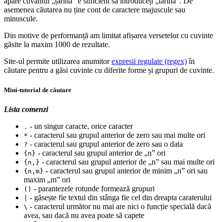
apare cuvântul „țarină” e suficient să introduceți „tarina”. De
asemenea căutarea nu ține cont de caractere majuscule sau
minuscule.
Din motive de performanță am limitat afișarea versetelor cu cuvinte
găsite la maxim 1000 de rezultate.
Site-ul permite utilizarea anumitor
expresii regulate (regex)
în
căutare pentru a găsi cuvinte cu diferite forme și grupuri de cuvinte.
Mini-tutorial de căutare
Lista comenzi
- un singur caracte, orice caracter
.
- caracterul sau grupul anterior de zero sau mai multe ori
*
- caracterul sau grupul anterior de zero sau o data
?
- caracterul sau grupul anterior de „n” ori
{n}
- caracterul sau grupul anterior de „n” sau mai multe ori
{n,}
- caracterul sau grupul anterior de minim „n” ori sau
{n,m}
maxim „m” ori
- parantezele rotunde formează grupuri
()
- găsește fie textul din stânga fie cel din dreapta caraterului
|
- caracterul următor nu mai are nici o funcție specială dacă
\
avea, sau dacă nu avea poate să capete