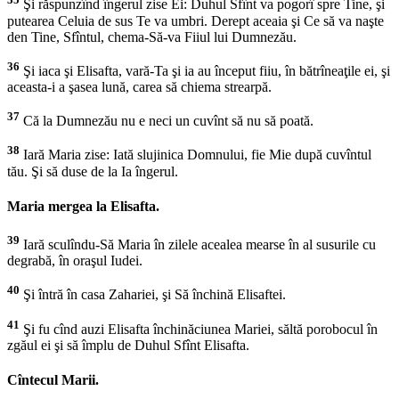
Şi răspunzînd îngerul zise Ei: Duhul Sfînt va pogorî spre Tine, şi
putearea Celuia de sus Te va umbri. Derept aceaia şi Ce să va naşte
den Tine, Sfîntul, chema-Să-va Fiiul lui Dumnezău.
36
Şi iaca şi Elisafta, vară-Ta şi ia au început fiiu, în bătrîneaţile ei, şi
aceasta-i a şasea lună, carea să chiema strearpă.
37
Că la Dumnezău nu e neci un cuvînt să nu să poată.
38
Iară Maria zise: Iată slujinica Domnului, fie Mie după cuvîntul
tău. Şi să duse de la Ia îngerul.
Maria mergea la Elisafta.
39
Iară sculîndu-Să Maria în zilele acealea mearse în al susurile cu
degrabă, în oraşul Iudei.
40
Şi întră în casa Zahariei, şi Să închină Elisaftei.
41
Şi fu cînd auzi Elisafta închinăciunea Mariei, săltă porobocul în
zgăul ei şi să împlu de Duhul Sfînt Elisafta.
Cîntecul Marii.