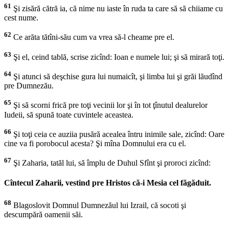
61
Şi zisără cătră ia, că nime nu iaste în ruda ta care să să chiiame cu
cest nume.
62
Ce arăta tătîni-său cum va vrea să-l cheame pre el.
63
Şi el, ceind tablă, scrise zicînd: Ioan e numele lui; şi să mirară toţi.
64
Şi atunci să deşchise gura lui numaicît, şi limba lui şi grăi lăudînd
pre Dumnezău.
65
Şi să scorni frică pre toţi vecinii lor şi în tot ţînutul dealurelor
Iudeii, să spună toate cuvintele aceastea.
66
Şi toţi ceia ce auziia pusără acealea întru inimile sale, zicînd: Oare
cine va fi porobocul acesta? Şi mîna Domnului era cu el.
67
Şi Zaharia, tatăl lui, să împlu de Duhul Sfînt şi proroci zicînd:
Cîntecul Zaharii, vestind pre Hristos că-i Mesia cel făgăduit.
68
Blagoslovit Domnul Dumnezăul lui Izrail, că socoti şi
descumpără oamenii săi.