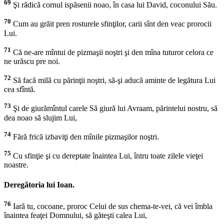
69
Şi rădică cornul ispăsenii noao, în casa lui David, coconului Său.
70
Cum au grăit pren rosturele sfinţilor, carii sînt den veac prorocii
Lui.
71
Că ne-are mîntui de pizmaşii noştri şi den mîna tuturor celora ce
ne urăscu pre noi.
72
Să facă milă cu părinţii noştri, să-şi aducă aminte de legătura Lui
cea sfîntă.
73
Şi de giurămîntul carele Să giură lui Avraam, părintelui nostru, să
dea noao să slujim Lui,
74
Fără frică izbaviţi den mînile pizmaşilor noştri.
75
Cu sfinţie şi cu dereptate înaintea Lui, întru toate zilele vieţei
noastre.
Deregătoria lui Ioan.
76
Iară tu, cocoane, proroc Celui de sus chema-te-vei, că vei îmbla
înaintea feaţei Domnului, să găteşti calea Lui,