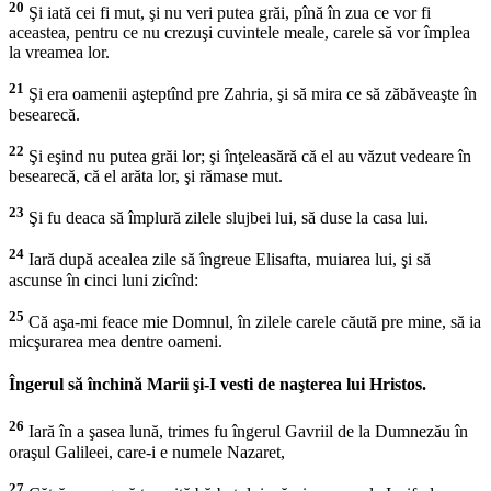
20
Şi iată cei fi mut, şi nu veri putea grăi, pînă în zua ce vor fi
aceastea, pentru ce nu crezuşi cuvintele meale, carele să vor împlea
la vreamea lor.
21
Şi era oamenii aşteptînd pre Zahria, şi să mira ce să zăbăveaşte în
besearecă.
22
Şi eşind nu putea grăi lor; şi înţeleasără că el au văzut vedeare în
besearecă, că el arăta lor, şi rămase mut.
23
Şi fu deaca să împlură zilele slujbei lui, să duse la casa lui.
24
Iară după acealea zile să îngreue Elisafta, muiarea lui, şi să
ascunse în cinci luni zicînd:
25
Că aşa-mi feace mie Domnul, în zilele carele căută pre mine, să ia
micşurarea mea dentre oameni.
Îngerul să închină Marii şi-I vesti de naşterea lui Hristos.
26
Iară în a şasea lună, trimes fu îngerul Gavriil de la Dumnezău în
oraşul Galileei, care-i e numele Nazaret,
27