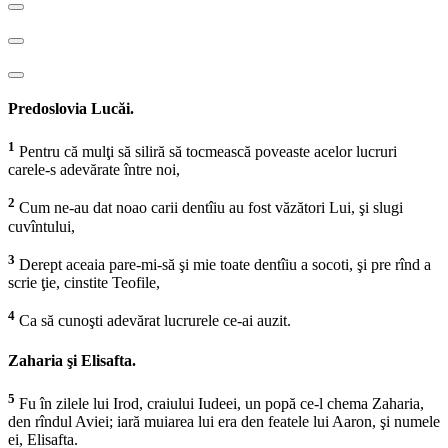
Predoslovia Lucăi.
1
Pentru că mulţi să siliră să tocmească poveaste acelor lucruri
carele-s adevărate între noi,
2
Cum ne-au dat noao carii dentîiu au fost văzători Lui, şi slugi
cuvîntului,
3
Derept aceaia pare-mi-să şi mie toate dentîiu a socoti, şi pre rînd a
scrie ţie, cinstite Teofile,
4
Ca să cunoşti adevărat lucrurele ce-ai auzit.
Zaharia şi Elisafta.
5
Fu în zilele lui Irod, craiului Iudeei, un popă ce-l chema Zaharia,
den rîndul Aviei; iară muiarea lui era den featele lui Aaron, şi numele
ei, Elisafta.