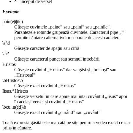
- început de verset
^
Exemple
pain(e|i|ile)
Găsește cuvintele „paine” sau „paini” sau „painile”.
Parantezele rotunde grupează cuvintele. Caracterul pipe „|”
permite căutarea alternativelor separate de acest caracter.
\s|\d
Găsește caracter de spațiu sau cifră
\.|\?
Găsește caracterul punct sau semnul întrebării
Hristos
Găsește cuvântul „Hristos” dar va găsi și „hristoşi” sau
„Hristosul”
\bHristos\b
Găsește exact cuvântul „Hristos”
Iisus.*Hristos
Găsește versetul in care apare mai intai cuvântul „Iisus” apoi
în același verset și cuvântul „Hristos”
\bcu..n(t|d)\b
Găsește exact cuvântul „curând” sau „cuvânt”
Toată expresia găsită este marcată pe site pentru a vedea exact ce s-a
prins în căutare.