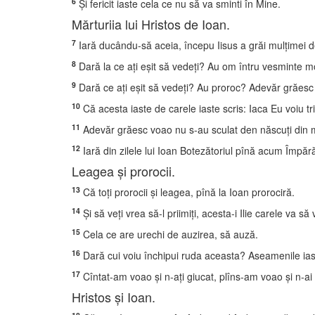
6
Şi fericit iaste cela ce nu să va sminti în Mine.
Mărturiia lui Hristos de Ioan.
7
Iară ducându-să aceia, începu Iisus a grăi mulţimei de 
8
Dară la ce aţi eşit să vedeţi? Au om întru vesminte mo
9
Dară ce aţi eşit să vedeţi? Au proroc? Adevăr grăesc
10
Că acesta iaste de carele iaste scris: Iaca Eu voiu tr
11
Adevăr grăesc voao nu s-au sculat den născuţi din mue
12
Iară din zilele lui Ioan Botezătoriul pînă acum Împărăţ
Leagea şi prorocii.
13
Că toţi prorocii şi leagea, pînă la Ioan prorociră.
14
Şi să veţi vrea să-l priimiţi, acesta-i Ilie carele va să 
15
Cela ce are urechi de auzirea, să auză.
16
Dară cui voiu închipui ruda aceasta? Aseamenile iaste p
17
Cîntat-am voao şi n-aţi giucat, plîns-am voao şi n-ai 
Hristos şi Ioan.