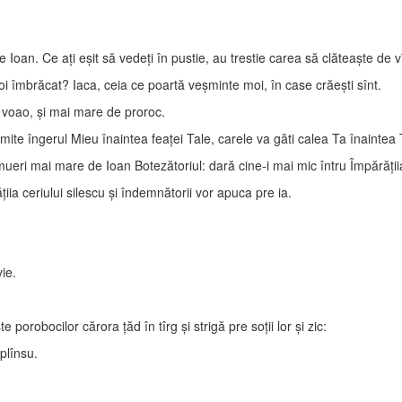
Ioan. Ce aţi eşit să vedeţi în pustie, au trestie carea să clăteaşte de v
i îmbrăcat? Iaca, ceia ce poartă veşminte moi, în case crăeşti sînt.
 voao, şi mai mare de proroc.
imite îngerul Mieu înaintea feaţei Tale, carele va găti calea Ta înaintea 
ri mai mare de Ioan Botezătoriul: dară cine-i mai mic întru Împărăţiia 
iia ceriului silescu şi îndemnătorii vor apuca pre ia.
vie.
orobocilor cărora ţăd în tîrg şi strigă pre soţii lor şi zic:
plînsu.