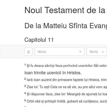
Noul Testament de la
De la Matteiu Sfînta Evan
Capitolul 11
Nimic
Nimic
1
Şi fu deaca săvîrşi Iisus porîncind ucenicilor Săi celo
Ioan trimite ucenicii în Hristos.
2
Iară Ioan auzind din prinsoare faptele lui Hristos, trimi
3
Zise lui: Tu eşti Cela ce va să vie, au pre altul vom a
4
Şi răspunse Iisus, zise lor: Meargeţi de spuneţi lui Ioan
5
Orbii văd şi şchiopii îmblă, gubavii să curăţescu, sur