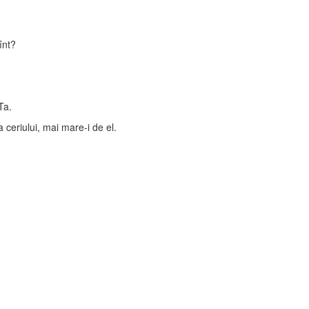
înt?
Ta.
ceriului, mai mare-i de el.