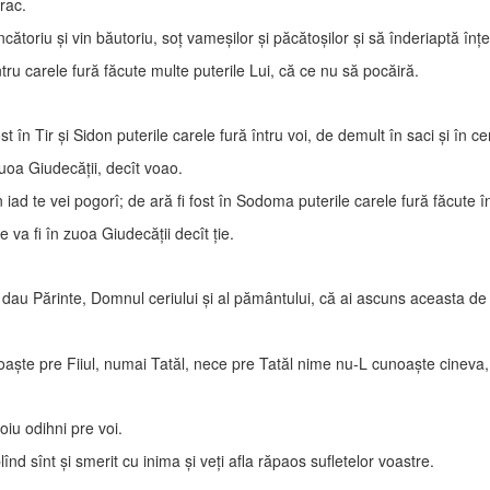
rac.
oriu şi vin băutoriu, soţ vameşilor şi păcătoşilor şi să înderiaptă înţelep
ru carele fură făcute multe puterile Lui, că ce nu să pocăiră.
t în Tir şi Sidon puterile carele fură întru voi, de demult în saci şi în ce
zuoa Giudecăţii, decît voao.
 iad te vei pogorî; de ară fi fost în Sodoma puterile carele fură făcute înt
a fi în zuoa Giudecăţii decît ţie.
u Părinte, Domnul ceriului şi al pământului, că ai ascuns aceasta de mîn
şte pre Fiiul, numai Tatăl, nece pre Tatăl nime nu-L cunoaşte cineva, nu
voiu odihni pre voi.
înd sînt şi smerit cu inima şi veţi afla răpaos sufletelor voastre.