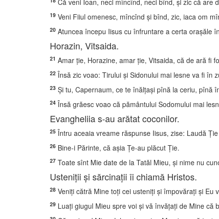
18
Că veni Ioan, neci mîncînd, neci bînd, şi zic că are d
19
Veni Fiiul omenesc, mîncînd şi bînd, zic, iaca om mîncăt
20
Atuncea începu Iisus cu înfruntare a certa oraşăle înt
Horazin, Vitsaida.
21
Amar ţie, Horazine, amar ţie, Vitsaida, că de ară fi fos
22
Însă zic voao: Tirului şi Sidonului mai lesne va fi în 
23
Şi tu, Capernaum, ce te înălţaşi pînă la ceriu, pînă în
24
Însă grăesc voao că pământului Sodomului mai lesne v
Evangheliia s-au arătat coconilor.
25
Întru aceaia vreame răspunse Iisus, zise: Laudă Ţie da
26
Bine-i Părinte, că aşia Ţe-au plăcut Ţie.
27
Toate sînt Mie date de la Tatăl Mieu, şi nime nu cunoa
Usteniţii şi sărcinaţii îi chiamă Hristos.
28
Veniţi cătră Mine toţi cei usteniţi şi împovăraţi şi Eu 
29
Luaţi giugul Mieu spre voi şi vă învăţaţi de Mine că bl
30