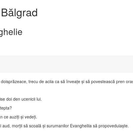
 Bălgrad
ghelie
r doisprăzeace, trecu de aciia ca să înveaţe şi să povestească pren oraş
se doi den ucenicii lui.
ştepta?
 ce auziţi şi vedeţi.
zii aud, morţii să scoală şi surumanilor Evangheliia să propoveduiaşte.