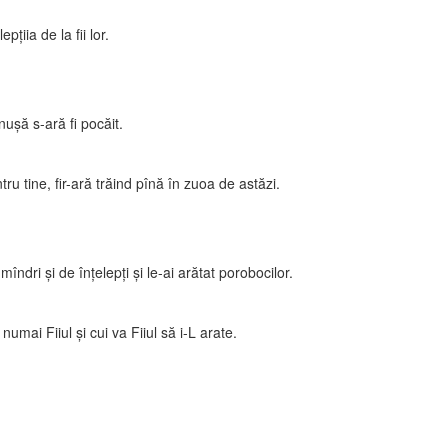
ţiia de la fii lor.
nuşă s-ară fi pocăit.
ru tine, fir-ară trăind pînă în zuoa de astăzi.
dri şi de înţelepţi şi le-ai arătat porobocilor.
mai Fiiul şi cui va Fiiul să i-L arate.