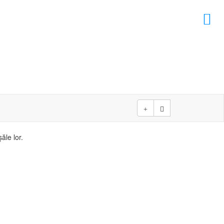
×
D
ăle lor.
D