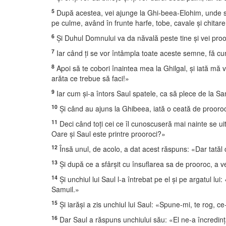
5
După acestea, vei ajunge la Ghi-beea-Elohim, unde se af
pe culme, având în frunte harfe, tobe, cavale şi chitare,
6
Şi Duhul Domnului va da năvală peste tine şi vei prooroc
7
Iar când ţi se vor întâmpla toate aceste semne, fă cu
8
Apoi să te cobori înaintea mea la Ghilgal, şi iată mă voi
arăta ce trebue să faci!»
9
Iar cum şi-a întors Saul spatele, ca să plece de la Sa
10
Şi când au ajuns la Ghibeea, iată o ceată de prooroci i
11
Deci când toţi cei ce îl cunoscuseră mai nainte se uit
Oare şi Saul este printre prooroci?»
12
Însă unul, de acolo, a dat acest răspuns: «Dar tatăl c
13
Şi după ce a sfârşit cu însuflarea sa de prooroc, a v
14
Şi unchiul lui Saul l-a întrebat pe el şi pe argatul l
Samuil.»
15
Şi iarăşi a zis unchiul lui Saul: «Spune-mi, te rog, c
16
Dar Saul a răspuns unchiului său: «El ne-a încredinţat