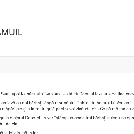
AMUIL
ui Saul; apoi l-a sărutat şi i-a spus: «Iată că Domnul te-a uns pe tine v
 amiază cu doi bărbaţi lângă mormântul Rahilei, în hotarul lui Veniamin
cu măgăriţele şi a intrat în grijă pentru voi zicându-şi: «Ce să mă fac eu
ge la stejarul Deborei, te vor întâmpina acolo trei bărbaţi suindu-se spr
duf de vin.
să le iei din mâna lor.