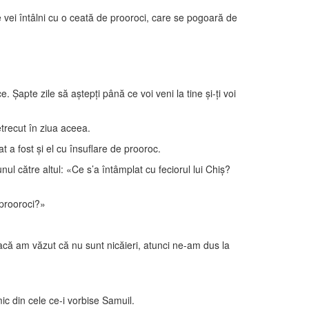
e vei întâlni cu o ceată de prooroci, care se pogoară de
. Şapte zile să aştepţi până ce voi veni la tine şi-ţi voi
trecut în ziua aceea.
at a fost şi el cu însuflare de prooroc.
ul către altul: «Ce s’a întâmplat cu feciorul lui Chiş?
 prooroci?»
 dacă am văzut că nu sunt nicăieri, atunci ne-am dus la
ic din cele ce-i vorbise Samuil.