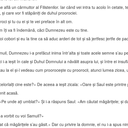
lă un cârmuitor al Filistenilor. Iar când vei intra tu acolo în cetate, t
 şi care vor fi stăpâniţi de duhul proorociei.
i şi tu cu ei şi te vei preface în alt om.
m îţi va fi îndemână, căci Dumnezeu este cu tine.
 cobori şi eu la tine ca să aduc arderi de tot şi să jertfesc jertfe de pace
muil, Dumnezeu i-a prefăcut inima într’alta şi toate acele semne s’au pe
-a ieşit în cale şi Duhul Domnului a năvălit asupra lui, şi între ei insufl
au la el şi-l vedeau cum prooroceşte cu proorocii, atunci lumea zicea, un
elorlalţi cine este?» De aceea a ieşit zicala: «Oare şi Saul este printre
enit acasă.
ui: «Pe unde aţi umblat?» Şi i-a răspuns Saul: «Am căutat măgăriţele; şi
e-a vorbit cu voi Samuil?»
 că măgăriţele s’au găsit.» Dar cu privire la domnie, el nu i-a spus nim