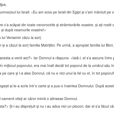
ţpa,
, Dumnezeul lui Israil: «Eu am scos pe Israil din Egipt şi v’am mântuit pe
 v’a scăpat din toate nenorocirile şi strâmtorările voastre, şi aţi rostit
e şi după neamurile voastre!»
a lui Veniamin căzu la sorţ.
i a căzut la sorţ familia Matriţilor. Pe urmă, a apropiat familia lui Bicri, 
cesta a venit aici?» Iar Domnul a răspuns: «Iată-l, el s’a ascuns între
în mijlocul poporului, era mai înalt decât tot poporul de la umărul său î
a pe care şi l-a ales Domnul, că nu e nici unul la fel cu el, în tot poporul
geşti şi le-a scris într’o carte şi a pus-o înaintea Domnului. După acest
l oamenii viteji ar căror inimă o atinsese Domnul.
ta?» Şi l-au dispreţuit şi nu i-au adus nici un plocon; dar el s’a făcut