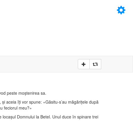
×
D
D
oevod peste moştenirea sa.
, şi aceia îţi vor spune: «Găsitu-s’au măgăriţele după
 cu feciorul meu?»
e locaşul Domnului la Betel. Unul duce în spinare trei