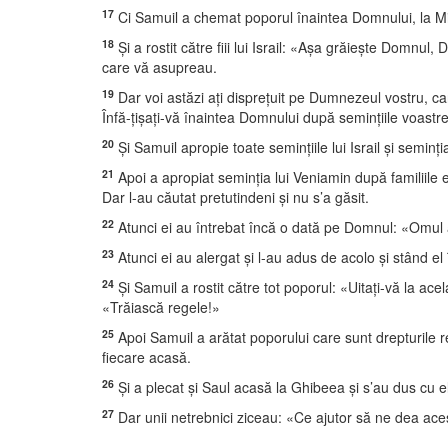
17
Ci Samuil a chemat poporul înaintea Domnului, la Mi
18
Şi a rostit către fiii lui Israil: «Aşa grăieşte Domnul
care vă asupreau.
19
Dar voi astăzi aţi dispreţuit pe Dumnezeul vostru, care
Înfă-ţişaţi-vă înaintea Domnului după seminţiile voastr
20
Şi Samuil apropie toate seminţiile lui Israil şi seminţi
21
Apoi a apropiat seminţia lui Veniamin după familiile ei ş
Dar l-au căutat pretutindeni şi nu s’a găsit.
22
Atunci ei au întrebat încă o dată pe Domnul: «Omul a
23
Atunci ei au alergat şi l-au adus de acolo şi stând el 
24
Şi Samuil a rostit către tot poporul: «Uitaţi-vă la acel
«Trăiască regele!»
25
Apoi Samuil a arătat poporului care sunt drepturile re
fiecare acasă.
26
Şi a plecat şi Saul acasă la Ghibeea şi s’au dus cu e
27
Dar unii netrebnici ziceau: «Ce ajutor să ne dea aces