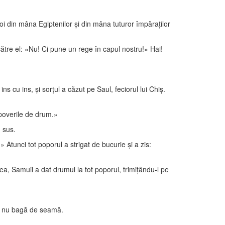
 voi din mâna Egiptenilor şi din mâna tuturor împăraţilor
 către el: «Nu! Ci pune un rege în capul nostru!» Hai!
ins cu ins, şi sorţul a căzut pe Saul, feciorul lui Chiş.
 poverile de drum.»
n sus.
!» Atunci tot poporul a strigat de bucurie şi a zis:
ea, Samuil a dat drumul la tot poporul, trimiţându-l pe
 că nu bagă de seamă.