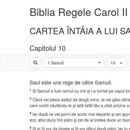
Biblia Regele Carol II
CARTEA ÎNTÂIA A LUI S
Capitolul 10
1 Samuil
10
Saul este uns rege de către Samuil.
1
Şi Samuil a luat cornul cu mir şi l-a turnat pe capul l
2
Când vei pleca astăzi de lângă mine, te vei găsi către
care umbli căutându-le şi iată tatăl tău a uitat pricina 
3
Iar după ce vei porni de acolo mai departe şi vei ajun
iezi, altul duce trei pâini şi cel de al treilea duce un bur
4
Şi ei îţi vor da bineţe şi îţi vor dărui două pâini, iar tu 