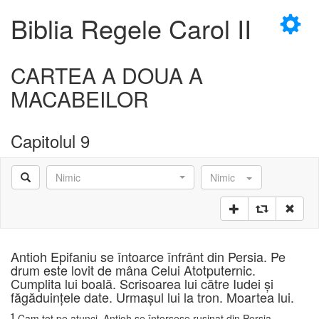
×
Biblia Regele Carol II
CARTEA A DOUA A
MACABEILOR
Capitolul 9
Nimic
Nimic
Antioh Epifaniu se întoarce înfrânt din Persia. Pe
drum este lovit de mâna Celui Atotputernic.
Cumplita lui boală. Scrisoarea lui către Iudei şi
făgăduinţele date. Urmaşul lui la tron. Moartea lui.
1
Cam tot pe atunci, Antioh se întorsese ruşinat din Persia,