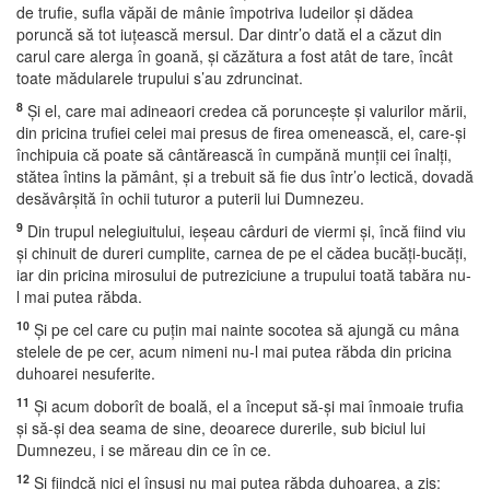
de trufie, sufla văpăi de mânie împotriva Iudeilor şi dădea
poruncă să tot iuţească mersul. Dar dintr’o dată el a căzut din
carul care alerga în goană, şi căzătura a fost atât de tare, încât
toate mădularele trupului s’au zdruncinat.
8
Şi el, care mai adineaori credea că porunceşte şi valurilor mării,
din pricina trufiei celei mai presus de firea omenească, el, care-şi
închipuia că poate să cântărească în cumpănă munţii cei înalţi,
stătea întins la pământ, şi a trebuit să fie dus într’o lectică, dovadă
desăvârşită în ochii tuturor a puterii lui Dumnezeu.
9
Din trupul nelegiuitului, ieşeau cârduri de viermi şi, încă fiind viu
şi chinuit de dureri cumplite, carnea de pe el cădea bucăţi-bucăţi,
iar din pricina mirosului de putreziciune a trupului toată tabăra nu-
l mai putea răbda.
10
Şi pe cel care cu puţin mai nainte socotea să ajungă cu mâna
stelele de pe cer, acum nimeni nu-l mai putea răbda din pricina
duhoarei nesuferite.
11
Şi acum doborît de boală, el a început să-şi mai înmoaie trufia
şi să-şi dea seama de sine, deoarece durerile, sub biciul lui
Dumnezeu, i se măreau din ce în ce.
12
Şi fiindcă nici el însuşi nu mai putea răbda duhoarea, a zis: