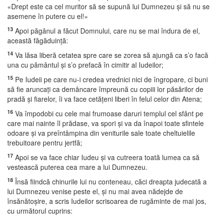
«Drept este ca cel muritor să se supună lui Dumnezeu şi să nu se
asemene în putere cu el!»
13
Apoi păgânul a făcut Domnului, care nu se mai îndura de el,
această făgăduinţă:
14
Va lăsa liberă cetatea spre care se zorea să ajungă ca s’o facă
una cu pământul şi s’o prefacă în cimitir al Iudeilor;
15
Pe Iudeii pe care nu-i credea vrednici nici de îngropare, ci buni
să fie aruncaţi ca demâncare împreună cu copiii lor păsărilor de
pradă şi fiarelor, îi va face cetăţeni liberi în felul celor din Atena;
16
Va împodobi cu cele mai frumoase daruri templul cel sfânt pe
care mai nainte îl prădase, va spori şi va da înapoi toate sfintele
odoare şi va preîntâmpina din veniturile sale toate cheltuielile
trebuitoare pentru jertfă;
17
Apoi se va face chiar Iudeu şi va cutreera toată lumea ca să
vestească puterea cea mare a lui Dumnezeu.
18
Însă fiindcă chinurile lui nu conteneau, căci dreapta judecată a
lui Dumnezeu venise peste el, şi nu mai avea nădejde de
însănătoşire, a scris Iudeilor scrisoarea de rugăminte de mai jos,
cu următorul cuprins: