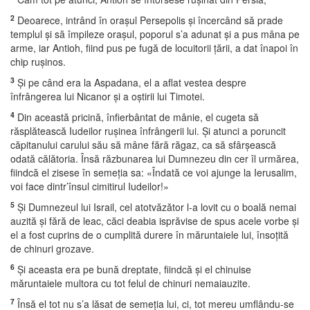
2
Deoarece, intrând în oraşul Persepolis şi încercând să prade
templul şi să împileze oraşul, poporul s’a adunat şi a pus mâna pe
arme, iar Antioh, fiind pus pe fugă de locuitorii ţării, a dat înapoi în
chip ruşinos.
3
Şi pe când era la Aspadana, el a aflat vestea despre
înfrângerea lui Nicanor şi a oştirii lui Timotei.
4
Din această pricină, înfierbântat de mânie, el cugeta să
răsplătească Iudeilor ruşinea înfrângerii lui. Şi atunci a poruncit
căpitanului carului său să mâne fără răgaz, ca să sfârşească
odată călătoria. Însă răzbunarea lui Dumnezeu din cer îl urmărea,
fiindcă el zisese în semeţia sa: «Îndată ce voi ajunge la Ierusalim,
voi face dintr’însul cimitirul Iudeilor!»
5
Şi Dumnezeul lui Israil, cel atotvăzător l-a lovit cu o boală nemai
auzită şi fără de leac, căci deabia isprăvise de spus acele vorbe şi
el a fost cuprins de o cumplită durere în măruntaiele lui, însoţită
de chinuri grozave.
6
Şi aceasta era pe bună dreptate, fiindcă şi el chinuise
măruntaiele multora cu tot felul de chinuri nemaiauzite.
7
Însă el tot nu s’a lăsat de semeţia lui, ci, tot mereu umflându-se