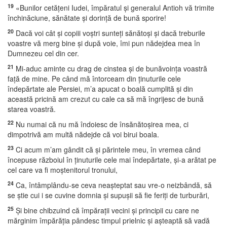
19
«Bunilor cetăţeni Iudei, împăratul şi generalul Antioh vă trimite
închinăciune, sănătate şi dorinţă de bună sporire!
20
Dacă voi cât şi copiii voştri sunteţi sănătoşi şi dacă treburile
voastre vă merg bine şi după voie, îmi pun nădejdea mea în
Dumnezeu cel din cer.
21
Mi-aduc aminte cu drag de cinstea şi de bunăvoinţa voastră
faţă de mine. Pe când mă întorceam din ţinuturile cele
îndepărtate ale Persiei, m’a apucat o boală cumplită şi din
această pricină am crezut cu cale ca să mă îngrijesc de bună
starea voastră.
22
Nu numai că nu mă îndoiesc de însănătoşirea mea, ci
dimpotrivă am multă nădejde că voi birui boala.
23
Ci acum m’am gândit că şi părintele meu, în vremea când
începuse războiul în ţinuturile cele mai îndepărtate, şi-a arătat pe
cel care va fi moştenitorul tronului,
24
Ca, întâmplându-se ceva neaşteptat sau vre-o neizbândă, să
se ştie cui i se cuvine domnia şi supuşii să fie feriţi de turburări,
25
Şi bine chibzuind că împăraţii vecini şi principii cu care ne
mărginim împărăţia pândesc timpul prielnic şi aşteaptă să vadă