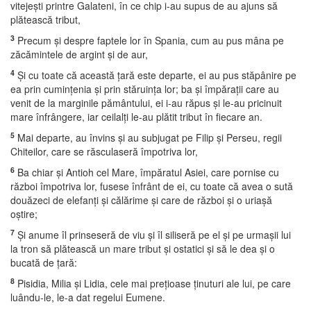
vitejeşti printre Galateni, în ce chip i-au supus de au ajuns să
plătească tribut,
3
Precum şi despre faptele lor în Spania, cum au pus mâna pe
zăcămintele de argint şi de aur,
4
Şi cu toate că această ţară este departe, ei au pus stăpânire pe
ea prin cuminţenia şi prin stăruinţa lor; ba şi împăraţii care au
venit de la marginile pământului, ei i-au răpus şi le-au pricinuit
mare înfrângere, iar ceilalţi le-au plătit tribut în fiecare an.
5
Mai departe, au învins şi au subjugat pe Filip şi Perseu, regii
Chiteilor, care se răsculaseră împotriva lor,
6
Ba chiar şi Antioh cel Mare, împăratul Asiei, care pornise cu
război împotriva lor, fusese înfrânt de ei, cu toate că avea o sută
douăzeci de elefanţi şi călărime şi care de război şi o uriaşă
oştire;
7
Şi anume îl prinseseră de viu şi îl siliseră pe el şi pe urmaşii lui
la tron să plătească un mare tribut şi ostatici şi să le dea şi o
bucată de ţară:
8
Pisidia, Milia şi Lidia, cele mai preţioase ţinuturi ale lui, pe care
luându-le, le-a dat regelui Eumene.