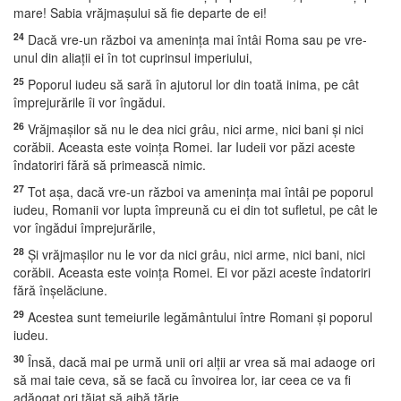
mare! Sabia vrăjmaşului să fie departe de ei!
24
Dacă vre-un război va ameninţa mai întâi Roma sau pe vre-
unul din aliaţii ei în tot cuprinsul imperiului,
25
Poporul iudeu să sară în ajutorul lor din toată inima, pe cât
împrejurările îi vor îngădui.
26
Vrăjmaşilor să nu le dea nici grâu, nici arme, nici bani şi nici
corăbii. Aceasta este voinţa Romei. Iar Iudeii vor păzi aceste
îndatoriri fără să primească nimic.
27
Tot aşa, dacă vre-un război va ameninţa mai întâi pe poporul
iudeu, Romanii vor lupta împreună cu ei din tot sufletul, pe cât le
vor îngădui împrejurările,
28
Şi vrăjmaşilor nu le vor da nici grâu, nici arme, nici bani, nici
corăbii. Aceasta este voinţa Romei. Ei vor păzi aceste îndatoriri
fără înşelăciune.
29
Acestea sunt temeiurile legământului între Romani şi poporul
iudeu.
30
Însă, dacă mai pe urmă unii ori alţii ar vrea să mai adaoge ori
să mai taie ceva, să se facă cu învoirea lor, iar ceea ce va fi
adăogat ori tăiat să aibă tărie.