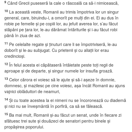
9
Când Grecii puseseră la cale o răscoală ca să-i nimicească,
10
La această veste, Romanii au trimis împotriva lor un singur
general, care, biruindu-i, a omorît pe mulţi din ei. Ei au dus în
robie pe femeile şi pe copiii lor, au jefuit averea lor, s’au făcut
stăpâni pe ţara lor, le-au dărâmat întăriturile şi i-au făcut robi
până în ziua de azi.
11
Pe celelalte regate şi ţinuturi care li se împotriviseră, le-au
doborît şi le-au subjugat. Cu prietenii şi cu aliaţii lor erau
credincioşi.
12
În felul acesta ei căpătaseră întâietate peste toţi regii de
aproape şi de departe, şi singur numele lor insufla groază.
13
Celor cărora ei voiesc să le ajute şi să-i aşeze în domnie,
domnesc, şi mazilesc pe cine voiesc, aşa încât Romanii au ajuns
vajnici oblăduitori de neamuri,
14
Şi cu toate acestea la ei nimeni nu se încoronează cu diademă
şi nici nu se înveşmântă în porfiră, ca să se fălească.
15
Ba mai mult, Romanii şi-au făcut un senat, unde în fiecare zi
sfătuesc trei sute şi douăzeci de senatori pentru binele şi
propăşirea poporului.