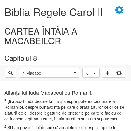
×
Biblia Regele Carol II
CARTEA ÎNTÂIA A
MACABEILOR
D
Capitolul 8
1 Macabei
8
D
Alianţa lui Iuda Macabeul cu Romanii.
1
Şi a auzit Iuda despre faima şi despre puterea cea mare a
Romanilor, despre bunăvoinţa pe care o arată tuturor celor ce se
alătură de ei, despre legăturile de prietenie pe care le fac cu cei
ce încheie legământ cu ei, în sfârşit că ei sunt tari şi puternici.
2
Şi i-au povestit lui despre războaiele lor şi despre faptele lor