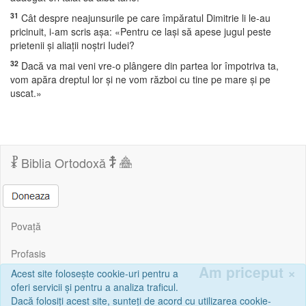
31
Cât despre neajunsurile pe care împăratul Dimitrie li le-au
pricinuit, i-am scris aşa: «Pentru ce laşi să apese jugul peste
prietenii şi aliaţii noştri Iudei?
32
Dacă va mai veni vre-o plângere din partea lor împotriva ta,
vom apăra dreptul lor şi ne vom război cu tine pe mare şi pe
uscat.»
Biblia Ortodoxă
Povață
Profasis
Am priceput
×
Acest site folosește cookie-uri pentru a
Corespondență
oferi servicii și pentru a analiza traficul.
Dacă folosiți acest site, sunteți de acord cu utilizarea cookie-