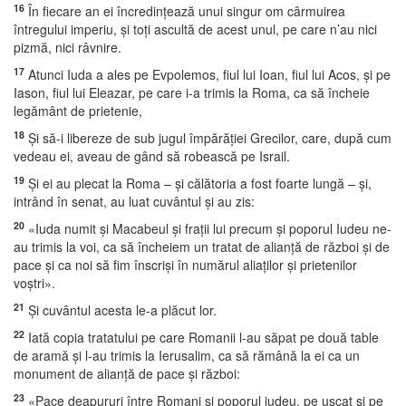
16
În fiecare an ei încredinţează unui singur om cârmuirea
întregului imperiu, şi toţi ascultă de acest unul, pe care n’au nici
pizmă, nici râvnire.
17
Atunci Iuda a ales pe Evpolemos, fiul lui Ioan, fiul lui Acos, şi pe
Iason, fiul lui Eleazar, pe care i-a trimis la Roma, ca să încheie
legământ de prietenie,
18
Şi să-i libereze de sub jugul împărăţiei Grecilor, care, după cum
vedeau ei, aveau de gând să robească pe Israil.
19
Şi ei au plecat la Roma – şi călătoria a fost foarte lungă – şi,
intrând în senat, au luat cuvântul şi au zis:
20
«Iuda numit şi Macabeul şi fraţii lui precum şi poporul Iudeu ne-
au trimis la voi, ca să încheiem un tratat de alianţă de război şi de
pace şi ca noi să fim înscrişi în numărul aliaţilor şi prietenilor
voştri».
21
Şi cuvântul acesta le-a plăcut lor.
22
Iată copia tratatului pe care Romanii l-au săpat pe două table
de aramă şi l-au trimis la Ierusalim, ca să rămână la ei ca un
monument de alianţă de pace şi război:
23
«Pace deapururi între Romani şi poporul iudeu, pe uscat şi pe