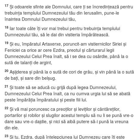
17
Şi odoarele sfinte ale Domnului, care ţi se încredinţează pentru
trebuinţa templului Dumnezeului tău din Ierusalim, pune-le
înaintea Domnului Dumnezeului tău,
18
Iar toate câte îţi vor mai trebui pentru trebuinţa templului
Dumnezeului tău, să le dai din vistieria împărătească.
19
Şi eu, împăratul Artaxerxe, poruncit-am vistiernicilor Siriei şi
Feniciei ca orice ar cere Ezdra, preotul şi cărturarul legii
Dumnezeului Celui Prea înalt, să i se dea cu osârdie, până la o
sută de talanţi de argint,
20
Aşijderea şi până la o sută de cori de grâu, şi vin până la o sută
de baţi, şi sare din belşug.
21
Şi toate să se aducă cu grijă după legea Dumnezeului,
Dumnezeului Celui Prea înalt, ca nu cumva urgia lui să se abată
peste împărăţia împăratului şi peste fiii lui.
22
Şi vă mai poruncesc ca preoţilor şi leviţilor şi cântăreţilor,
portarilor şi robilor şi slugilor acestui templu să nu li se pună vre-o
dare sau vre-o dajdie, şi nici să aibă putere să-i pună la vreuna
din ele.
23
Şi tu, Ezdra, după înţelepciunea lui Dumnezeu care îţi este