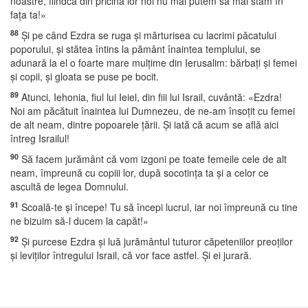
noastre, fiindcă din pricina lor noi nu mai putem să mai stăm în
faţa ta!»
88
Şi pe când Ezdra se ruga şi mărturisea cu lacrimi păcatului
poporului, şi stătea întins la pământ înaintea templului, se
adunară la el o foarte mare mulţime din Ierusalim: bărbaţi şi femei
şi copii, şi gloata se puse pe bocit.
89
Atunci, Iehonia, fiul lui Ieiel, din fiii lui Israil, cuvântă: «Ezdra!
Noi am păcătuit înaintea lui Dumnezeu, de ne-am însoţit cu femei
de alt neam, dintre popoarele ţării. Şi iată că acum se află aici
întreg Israilul!
90
Să facem jurământ că vom izgoni pe toate femeile cele de alt
neam, împreună cu copiii lor, după socotinţa ta şi a celor ce
ascultă de legea Domnului.
91
Scoală-te şi începe! Tu să începi lucrul, iar noi împreună cu tine
ne bizuim să-l ducem la capăt!»
92
Şi purcese Ezdra şi luă jurământul tuturor căpeteniilor preoţilor
şi leviţilor întregului Israil, că vor face astfel. Şi ei jurară.