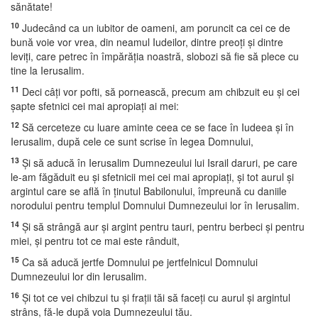
sănătate!
10
Judecând ca un iubitor de oameni, am poruncit ca cei ce de
bună voie vor vrea, din neamul Iudeilor, dintre preoţi şi dintre
leviţi, care petrec în împărăţia noastră, slobozi să fie să plece cu
tine la Ierusalim.
11
Deci câţi vor pofti, să pornească, precum am chibzuit eu şi cei
şapte sfetnici cei mai apropiaţi ai mei:
12
Să cerceteze cu luare aminte ceea ce se face în Iudeea şi în
Ierusalim, după cele ce sunt scrise în legea Domnului,
13
Şi să aducă în Ierusalim Dumnezeului lui Israil daruri, pe care
le-am făgăduit eu şi sfetnicii mei cei mai apropiaţi, şi tot aurul şi
argintul care se află în ţinutul Babilonului, împreună cu daniile
norodului pentru templul Domnului Dumnezeului lor în Ierusalim.
14
Şi să strângă aur şi argint pentru tauri, pentru berbeci şi pentru
miei, şi pentru tot ce mai este rânduit,
15
Ca să aducă jertfe Domnului pe jertfelnicul Domnului
Dumnezeului lor din Ierusalim.
16
Şi tot ce vei chibzui tu şi fraţii tăi să faceţi cu aurul şi argintul
strâns, fă-le după voia Dumnezeului tău.