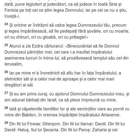
dată, pune legiuitori şi judecători, ca să judece în toată Siria şi
Fenicia pe toţi cei ce ştim legea Domnului, iar pe cei ce nu o ştiu,
învaţă-i.
24
Şi oricine ar îndrăzni să calce legea Dumnezeului tău, precum
şi legea împărătească, să fie pedepsiţi fără şovăire, ori cu moarte,
ori cu chinuri, ori cu gloabă, ori cu pribegie!»
25
Atunci a zis Ezdra cărturarul: «Binecuvântat să fie Domnul
Dumnezeul părinţilor mei, cel care i-a insuflat împăratului
asemenea lucruri în inima lui, să proslăvească templul său cel din
Ierusalim,
26
Iar pe mine m’a învrednicit să aflu har în faţa împăratului, a
sfetnicilor săi şi a celor mai de aproape şi a celor mai mari
dregători ai săi.
27
Şi eu am prins curaj, cu ajutorul Domnului Dumnezeului meu, şi
am adunat bărbaţi din Israil, ca să plece împreună cu mine.
28
Iată şi căpeteniile familiilor lor şi ale seminţiilor care au pornit cu
mine din Babilon, în vremea împărăţiei împăratului Artaxerxe.
29
Din fiii lui Fineas: Gherşom. Din fiii lui Itamar: Daniil. Din fiii lui
David: Hatuş, fiul lui Şecania. Din fiii lui Paroş: Zaharia şi cei