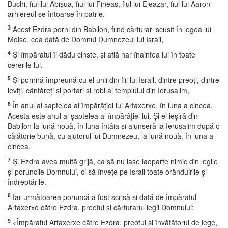
Buchi, fiul lui Abişua, fiul lui Fineas, fiul lui Eleazar, fiul lui Aaron
arhiereul se întoarse în patrie.
3
Acest Ezdra porni din Babilon, fiind cărturar iscusit în legea lui
Moise, cea dată de Domnul Dumnezeul lui Israil,
4
Şi împăratul îi dădu cinste, şi află har înaintea lui în toate
cererile lui.
5
Şi porniră împreună cu el unii din fiii lui Israil, dintre preoţi, dintre
leviţi, cântăreţi şi portari şi robi ai templului din Ierusalim,
6
În anul al şaptelea al împărăţiei lui Artaxerxe, în luna a cincea.
Acesta este anul al şaptelea al împărăţiei lui. Şi ei ieşiră din
Babilon la lună nouă, în luna întâia şi ajunseră la Ierusalim după o
călătorie bună, cu ajutorul lui Dumnezeu, la lună nouă, în luna a
cincea.
7
Şi Ezdra avea multă grijă, ca să nu lase laoparte nimic din legile
şi poruncile Domnului, ci să înveţe pe Israil toate orânduirile şi
îndreptările.
8
Iar următoarea poruncă a fost scrisă şi dată de împăratul
Artaxerxe către Ezdra, preotul şi cărturarul legii Domnului:
9
«Împăratul Artaxerxe către Ezdra, preotul şi învăţătorul de lege,