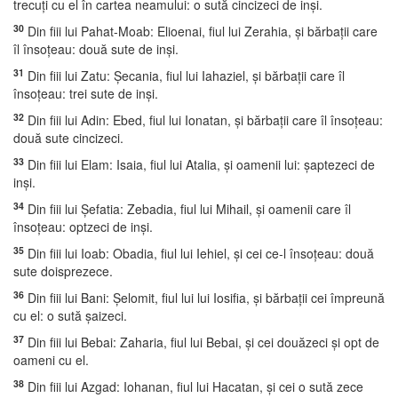
trecuţi cu el în cartea neamului: o sută cincizeci de inşi.
30
Din fiii lui Pahat-Moab: Elioenai, fiul lui Zerahia, şi bărbaţii care
îl însoţeau: două sute de inşi.
31
Din fiii lui Zatu: Şecania, fiul lui Iahaziel, şi bărbaţii care îl
însoţeau: trei sute de inşi.
32
Din fiii lui Adin: Ebed, fiul lui Ionatan, şi bărbaţii care îl însoţeau:
două sute cincizeci.
33
Din fiii lui Elam: Isaia, fiul lui Atalia, şi oamenii lui: şaptezeci de
inşi.
34
Din fiii lui Şefatia: Zebadia, fiul lui Mihail, şi oamenii care îl
însoţeau: optzeci de inşi.
35
Din fiii lui Ioab: Obadia, fiul lui Iehiel, şi cei ce-l însoţeau: două
sute doisprezece.
36
Din fiii lui Bani: Şelomit, fiul lui lui Iosifia, şi bărbaţii cei împreună
cu el: o sută şaizeci.
37
Din fiii lui Bebai: Zaharia, fiul lui Bebai, şi cei douăzeci şi opt de
oameni cu el.
38
Din fiii lui Azgad: Iohanan, fiul lui Hacatan, şi cei o sută zece