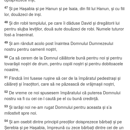
47
Şi pe Haşabia şi pe Hanun şi pe Isaia, din fiii lui Hanun, şi cu fiii
lor, douăzeci de inşi.
48
Şi din robii templului, pe care îi dăduse David şi dregătorii lui
pentru slujba leviţilor, două sute douăzeci de robi. Numele tuturor
fost-a înseninat.
49
Şi am rânduit acolo post înaintea Domnului Dumnezeului
nostru pentru oamenii noştri,
50
Ca să cerem de la Domnul călătorie bună pentru noi şi pentru
tovarăşii noştri de drum, pentru copiii noştri şi pentru dobitoacele
noastre,
51
Fiindcă îmi fusese ruşine să cer de la împăratul pedestraşi şi
călăreţi şi însoţitori, care să ne păzească de vrăjmaşii noştri,
52
De vreme ce noi spusesem împăratului că puterea Domnului
nostru va fi cu cei ce-l caută pe el cu bună credinţă.
53
Şi iarăşi noi ne-am rugat Domnului pentru aceasta şi s’a
milostivit spre noi.
54
Şi am osebit dintre principii preoţilor doisprezece bărbaţi şi pe
Şerebia şi pe Haşabia, împreună cu zece bărbaţi dintre cei de un