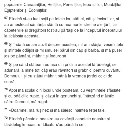
popoarele Canaaniţilor, Hetiţilor, Pereziţilor, Iebu-siţilor, Moabiţilor,
Egiptenilor şi Edomiţilor,
67
Fiindcă şi-au luat soţii pe fetele lor, atât ei, cât şi feciorii lor, şi
au amestecat sămânţa sfântă cu neamurile streine ale ţării, iar
căpeteniile şi dregătorii fost-au părtaşi de la începutul începutului
la ticăloşia aceasta.
68
Şi îndată ce am auzit despre acestea, mi-am sfâşiat veşmintele
şi sfintele odăjdii şi-mi smulsei părul din cap şi barba, şi mă pusei
jos pe pământ, mâhnit şi îndurerat,
69
Şi pe când stăteam eu aşa din pricina acestei fărădelegi, se
adunară la mine toţi câţi erau râvnitori şi grabnici pentru cuvântul
Domnului, şi eu stătui mâhnit până la vremea jertfei celei de
seară.
70
Apoi mă sculai din locul unde posteam, cu veşmintele sfâşiate
şi cu odăjdiile rupte, şi căzui în genunchi şi, întinzând mâinile
către Domnul, mă rugai:
71
«Doamne, mă ruşinez şi mă sâiesc înaintea feţei tale.
72
Fiindcă păcatele noastre au covârşit capetele noastre şi
fărădelegile noastre ridicatu-s’au până la cer,