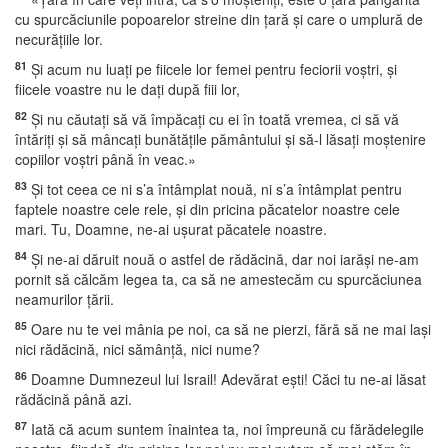
cu spurcăciunile popoarelor streine din ţară şi care o umplură de
necurăţiile lor.
81
Şi acum nu luaţi pe fiicele lor femei pentru feciorii voştri, şi
fiicele voastre nu le daţi după fiii lor,
82
Şi nu căutaţi să vă împăcaţi cu ei în toată vremea, ci să vă
întăriţi şi să mâncaţi bunătăţile pământului şi să-l lăsaţi moştenire
copiilor voştri până în veac.»
83
Şi tot ceea ce ni s’a întâmplat nouă, ni s’a întâmplat pentru
faptele noastre cele rele, şi din pricina păcatelor noastre cele
mari. Tu, Doamne, ne-ai uşurat păcatele noastre.
84
Şi ne-ai dăruit nouă o astfel de rădăcină, dar noi iarăşi ne-am
pornit să călcăm legea ta, ca să ne amestecăm cu spurcăciunea
neamurilor ţării.
85
Oare nu te vei mânia pe noi, ca să ne pierzi, fără să ne mai laşi
nici rădăcină, nici sămânţă, nici nume?
86
Doamne Dumnezeul lui Israil! Adevărat eşti! Căci tu ne-ai lăsat
rădăcină până azi.
87
Iată că acum suntem înaintea ta, noi împreună cu fărădelegile