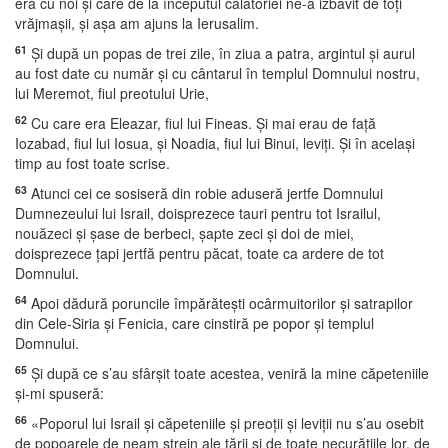
era cu noi şi care de la începutul călătoriei ne-a izbăvit de toţi
vrăjmaşii, şi aşa am ajuns la Ierusalim.
61
Şi după un popas de trei zile, în ziua a patra, argintul şi aurul
au fost date cu număr şi cu cântarul în templul Domnului nostru,
lui Meremot, fiul preotului Urie,
62
Cu care era Eleazar, fiul lui Fineas. Şi mai erau de faţă
Iozabad, fiul lui Iosua, şi Noadia, fiul lui Binui, leviţi. Şi în acelaşi
timp au fost toate scrise.
63
Atunci cei ce sosiseră din robie aduseră jertfe Domnului
Dumnezeului lui Israil, doisprezece tauri pentru tot Israilul,
nouăzeci şi şase de berbeci, şapte zeci şi doi de miei,
doisprezece ţapi jertfă pentru păcat, toate ca ardere de tot
Domnului.
64
Apoi dădură poruncile împărăteşti ocârmuitorilor şi satrapilor
din Cele-Siria şi Fenicia, care cinstiră pe popor şi templul
Domnului.
65
Şi după ce s’au sfârşit toate acestea, veniră la mine căpeteniile
şi-mi spuseră:
66
«Poporul lui Israil şi căpeteniile şi preoţii şi leviţii nu s’au osebit
de popoarele de neam strein ale ţării şi de toate necurăţiile lor, de