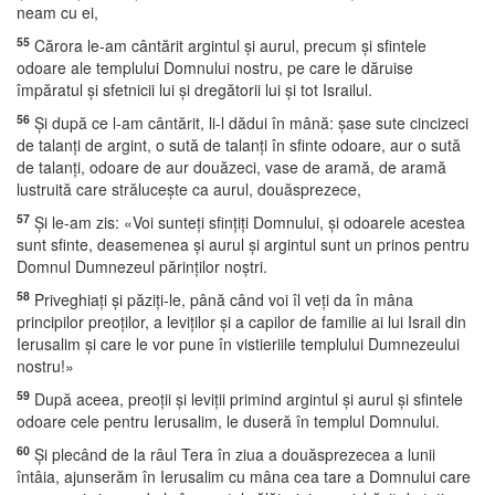
neam cu ei,
55
Cărora le-am cântărit argintul şi aurul, precum şi sfintele
odoare ale templului Domnului nostru, pe care le dăruise
împăratul şi sfetnicii lui şi dregătorii lui şi tot Israilul.
56
Şi după ce l-am cântărit, li-l dădui în mână: şase sute cincizeci
de talanţi de argint, o sută de talanţi în sfinte odoare, aur o sută
de talanţi, odoare de aur douăzeci, vase de aramă, de aramă
lustruită care străluceşte ca aurul, douăsprezece,
57
Şi le-am zis: «Voi sunteţi sfinţiţi Domnului, şi odoarele acestea
sunt sfinte, deasemenea şi aurul şi argintul sunt un prinos pentru
Domnul Dumnezeul părinţilor noştri.
58
Priveghiaţi şi păziţi-le, până când voi îl veţi da în mâna
principilor preoţilor, a leviţilor şi a capilor de familie ai lui Israil din
Ierusalim şi care le vor pune în vistieriile templului Dumnezeului
nostru!»
59
După aceea, preoţii şi leviţii primind argintul şi aurul şi sfintele
odoare cele pentru Ierusalim, le duseră în templul Domnului.
60
Şi plecând de la râul Tera în ziua a douăsprezecea a lunii
întâia, ajunserăm în Ierusalim cu mâna cea tare a Domnului care