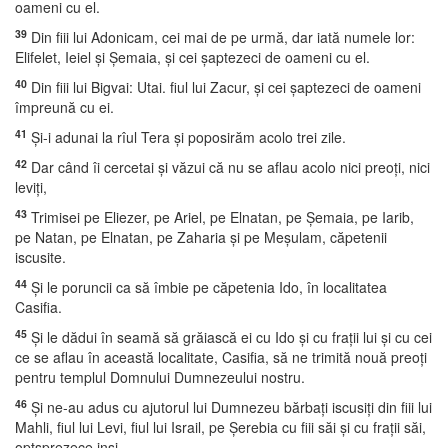
oameni cu el.
39
Din fiii lui Adonicam, cei mai de pe urmă, dar iată numele lor:
Elifelet, Ieiel şi Şemaia, şi cei şaptezeci de oameni cu el.
40
Din fiii lui Bigvai: Utai. fiul lui Zacur, şi cei şaptezeci de oameni
împreună cu ei.
41
Şi-i adunai la rîul Tera şi poposirăm acolo trei zile.
42
Dar când îi cercetai şi văzui că nu se aflau acolo nici preoţi, nici
leviţi,
43
Trimisei pe Eliezer, pe Ariel, pe Elnatan, pe Şemaia, pe Iarib,
pe Natan, pe Elnatan, pe Zaharia şi pe Meşulam, căpetenii
iscusite.
44
Şi le poruncii ca să îmbie pe căpetenia Ido, în localitatea
Casifia.
45
Şi le dădui în seamă să grăiască ei cu Ido şi cu fraţii lui şi cu cei
ce se aflau în această localitate, Casifia, să ne trimită nouă preoţi
pentru templul Domnului Dumnezeului nostru.
46
Şi ne-au adus cu ajutorul lui Dumnezeu bărbaţi iscusiţi din fiii lui
Mahli, fiul lui Levi, fiul lui Israil, pe Şerebia cu fiii săi şi cu fraţii săi,
optsprezece inşi,