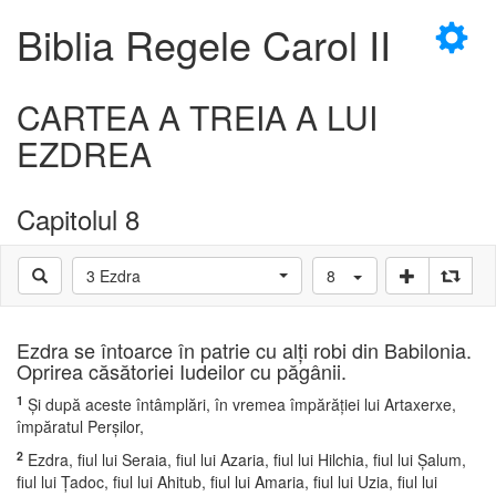
×
Biblia Regele Carol II
CARTEA A TREIA A LUI
EZDREA
D
Capitolul 8
3 Ezdra
8
D
Ezdra se întoarce în patrie cu alţi robi din Babilonia.
Oprirea căsătoriei Iudeilor cu păgânii.
1
Şi după aceste întâmplări, în vremea împărăţiei lui Artaxerxe,
împăratul Perşilor,
2
Ezdra, fiul lui Seraia, fiul lui Azaria, fiul lui Hilchia, fiul lui Şalum,
fiul lui Ţadoc, fiul lui Ahitub, fiul lui Amaria, fiul lui Uzia, fiul lui