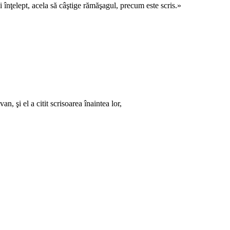
ai înţelept, acela să câştige rămăşagul, precum este scris.»
n, şi el a citit scrisoarea înaintea lor,