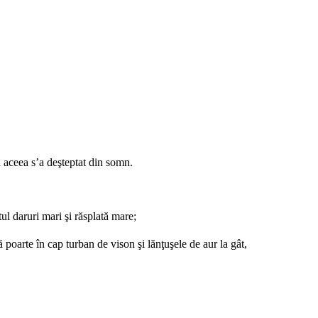
ă aceea s’a deşteptat din somn.
ul daruri mari şi răsplată mare;
ă poarte în cap turban de vison şi lănţuşele de aur la gât,