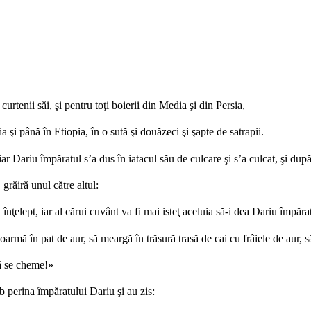
urtenii săi, şi pentru toţi boierii din Media şi din Persia,
dia şi până în Etiopia, în o sută şi douăzeci şi şapte de satrapii.
iar Dariu împăratul s’a dus în iatacul său de culcare şi s’a culcat, şi dup
grăiră unul către altul:
ţelept, iar al cărui cuvânt va fi mai isteţ aceluia să-i dea Dariu împărat
armă în pat de aur, să meargă în trăsură trasă de cai cu frâiele de aur, s
să se cheme!»
ub perina împăratului Dariu şi au zis: