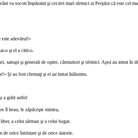
vânt va socoti împăratul şi cei trei mari sfetnici ai Perşilor că este cel m
e este adevărul!»
-o şi el a citit-o.
 satrapi şi generali de oştire, cârmuitori şi sfetnici. Apoi au intrat în diva
!» Şi au fost chemaţi şi ei au intrat înlăuntru.
 a grăit astfel:
e îl beau, le zăpăceşte mintea,
liber, a celui sărman şi a celui bogat.
 de orice întristare şi de orice datorie.