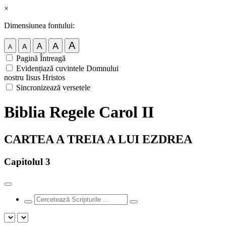
×
Dimensiunea fontului:
A
A
A
A
A
Pagină Întreagă
Evidențiază cuvintele Domnului
nostru Iisus Hristos
Sincronizează versetele
Biblia Regele Carol II
CARTEA A TREIA A LUI EZDREA
Capitolul 3