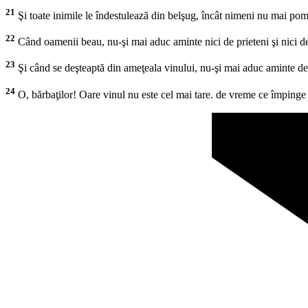
21
Şi toate inimile le îndestulează din belşug, încât nimeni nu mai pomen
22
Când oamenii beau, nu-şi mai aduc aminte nici de prieteni şi nici de f
23
Şi când se deşteaptă din ameţeala vinului, nu-şi mai aduc aminte de
24
O, bărbaţilor! Oare vinul nu este cel mai tare. de vreme ce împinge 