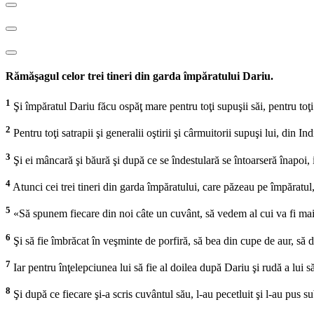
Rămăşagul celor trei tineri din garda împăratului Dariu.
1
Şi împăratul Dariu făcu ospăţ mare pentru toţi supuşii săi, pentru toţi c
2
Pentru toţi satrapii şi generalii oştirii şi cârmuitorii supuşi lui, din In
3
Şi ei mâncară şi băură şi după ce se îndestulară se întoarseră înapoi, 
4
Atunci cei trei tineri din garda împăratului, care păzeau pe împăratul, 
5
«Să spunem fiecare din noi câte un cuvânt, să vedem al cui va fi mai în
6
Şi să fie îmbrăcat în veşminte de porfiră, să bea din cupe de aur, să do
7
Iar pentru înţelepciunea lui să fie al doilea după Dariu şi rudă a lui 
8
Şi după ce fiecare şi-a scris cuvântul său, l-au pecetluit şi l-au pus s