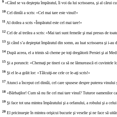
9
«Când se va deştepta împăratul, îi voi da lui scrisoarea, şi al cărui cu
10
Cel dintâi a scris: «Cel mai tare este vinul!»
11
Al doilea a scris «Împăratul este cel mai tare!»
12
Cel de al treilea a scris: «Mai tari sunt femeile şi mai presus de toat
13
Şi când s’a deşteptat împăratul din somn, au luat scrisoarea şi i-au dat
14
După aceea, el a trimis să cheme pe toţi dregătorii Persiei şi ai Mediei,
15
Şi a poruncit: «Chemaţi pe tineri ca să ne lămurească ei cuvintele lor
16
Şi el le-a grăit lor: «Tâlcuiţi-ne cele ce le-aţi scris!»
17
Atunci a început cel dintâi, cel care spusese despre puterea vinului şi
18
«Bărbaţilor! Cum să nu fie cel mai tare vinul? Tuturor oamenilor car
19
Şi face tot una mintea împăratului şi a orfanului, a robului şi a celui 
20
El pricinueşte în mintea orişicui bucurie şi veselie şi ne face să uităm