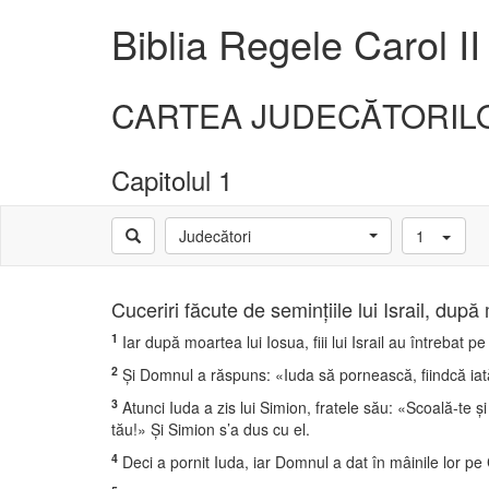
Biblia Regele Carol II
CARTEA JUDECĂTORIL
Capitolul 1
Judecători
1
Cuceriri făcute de seminţiile lui Israil, după
1
Iar după moartea lui Iosua, fiii lui Israil au întrebat
2
Şi Domnul a răspuns: «Iuda să pornească, fiindcă iat
3
Atunci Iuda a zis lui Simion, fratele său: «Scoală-te şi
tău!» Şi Simion s’a dus cu el.
4
Deci a pornit Iuda, iar Domnul a dat în mâinile lor pe C