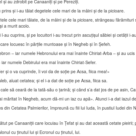
 şi au zdrobit pe Canaaniţi şi pe Pereziţi.
 prins şi i-au tăiat degetele cele mari de la mâini şi de la picioare.
ele cele mari tăiate, de la mâini şi de la picioare, strângeau fărâmit
şi a murit acolo.
-au cuprins, şi pe locuitori i-au trecut prin ascuţişul săbiei şi cetăţii i-a
ii care locuesc în părţile muntoase şi în Negheb şi în Şefeh.
 Hebron – iar numele Hebronului era mai înainte Chiriat-Arba – şi au uci
– iar numele Debirului era mai înainte Chiriat-Sefer.
r şi o va cuprinde, îi voi da de soţie pe Acsa, fiica mea!»
aleb, aluat cetatea; şi el i-a dat de soţie pe Acsa, fiica sa.
ale să ceară de la tată-său o ţarină; şi când s’a dat jos de pe asin, Ca
i măritat în Negheb, acum dă-mi un iaz cu apă». Atunci i-a dat iazul de 
s din Cetatea Palmierilor, împreună cu fiii lui Iuda, în pustiul Iudei din
ătut pe Canaaniţii care locuiau în Ţefat şi au dat această cetate pieiri
ul cu ţinutul lui şi Ecronul cu ţinutul, lui.