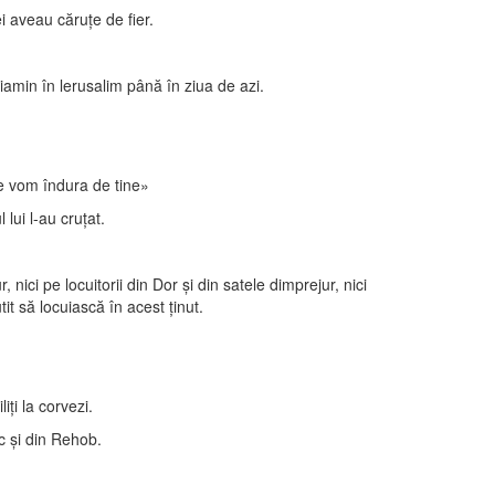
i aveau căruţe de fier.
eniamin în lerusalim până în ziua de azi.
ne vom îndura de tine»
 lui l-au cruţat.
 nici pe locuitorii din Dor şi din satele dimprejur, nici
tit să locuiască în acest ţinut.
iţi la corvezi.
ic şi din Rehob.