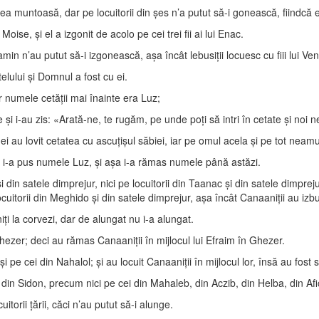
a muntoasă, dar pe locuitorii din şes n’a putut să-i gonească, fiindcă e
se, şi el a izgonit de acolo pe cei trei fii ai lui Enac.
niamin n’au putut să-i izgonească, aşa încât lebusiţii locuesc cu fiii lui V
telului şi Domnul a fost cu ei.
ar numele cetăţii mai înainte era Luz;
şi i-au zis: «Arată-ne, te rugăm, pe unde poţi să intri în cetate şi noi 
ei au lovit cetatea cu ascuţişul săbiei, iar pe omul acela şi pe tot neamul
e şi i-a pus numele Luz, şi aşa i-a rămas numele până astăzi.
din satele dimprejur, nici pe locuitorii din Taanac şi din satele dimprejur,
locuitorii din Meghido şi din satele dimprejur, aşa încât Canaaniţii au izbu
ţi la corvezi, dar de alungat nu i-a alungat.
Ghezer; deci au rămas Canaaniţii în mijlocul lui Efraim în Ghezer.
pe cei din Nahalol; şi au locuit Canaaniţii în mijlocul lor, însă au fost sil
i din Sidon, precum nici pe cei din Mahaleb, din Aczib, din Helba, din Af
uitorii ţării, căci n’au putut să-i alunge.