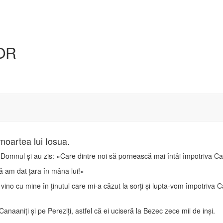
OR
 moartea lui Iosua.
 pe Domnul şi au zis: «Care dintre noi să pornească mai întâi împotriva Ca
ă am dat ţara în mâna lui!»
 vino cu mine în ţinutul care mi-a căzut la sorţi şi lupta-vom împotriva Ca
anaaniţi şi pe Pereziţi, astfel că ei uciseră la Bezec zece mii de inşi.