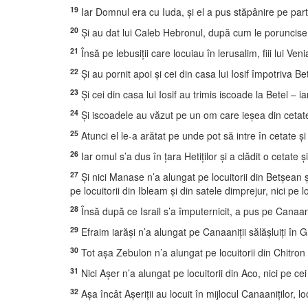
19
Iar Domnul era cu Iuda, şi el a pus stăpânire pe parte
20
Şi au dat lui Caleb Hebronul, după cum le poruncise Moi
21
Însă pe lebusiţii care locuiau în lerusalim, fiii lui Ve
22
Şi au pornit apoi şi cei din casa lui Iosif împotriva Be
23
Şi cei din casa lui Iosif au trimis iscoade la Betel – i
24
Şi iscoadele au văzut pe un om care ieşea din cetate 
25
Atunci el le-a arătat pe unde pot să intre în cetate şi 
26
Iar omul s’a dus în ţara Hetiţilor şi a clădit o cetat
27
Şi nici Manase n’a alungat pe locuitorii din Betşean şi 
pe locuitorii din Ibleam şi din satele dimprejur, nici pe 
28
Însă după ce Israil s’a împuternicit, a pus pe Canaani
29
Efraim iarăşi n’a alungat pe Canaaniţii sălăşluiţi în 
30
Tot aşa Zebulon n’a alungat pe locuitorii din Chitron şi 
31
Nici Aşer n’a alungat pe locuitorii din Aco, nici pe ce
32
Aşa încât Aşeriţii au locuit în mijlocul Canaaniţilor, loc