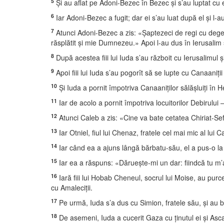
5
Şi au aflat pe Adoni-Bezec în Bezec şi s’au luptat cu el
6
Iar Adoni-Bezec a fugit; dar ei s’au luat după el şi l-au
7
Atunci Adoni-Bezec a zis: «Şaptezeci de regi cu deget
răsplătit şi mie Dumnezeu.» Apoi l-au dus în Ierusalim 
8
După acestea fiii lui Iuda s’au războit cu Ierusalimul şi l
9
Apoi fiii lui Iuda s’au pogorît să se lupte cu Canaaniţ
10
Şi Iuda a pornit împotriva Canaaniţilor sălăşluiţi în
11
Iar de acolo a pornit împotriva locuitorilor Debirului 
12
Atunci Caleb a zis: «Cine va bate cetatea Chiriat-Sefe
13
Iar Otniel, fiul lui Chenaz, fratele cel mai mic al lui C
14
Iar când ea a ajuns lângă bărbatu-său, el a pus-o la c
15
Iar ea a răspuns: «Dărueşte-mi un dar: fiindcă tu m’a
16
Iară fiii lui Hobab Cheneul, socrul lui Moise, au purce
cu Amaleciţii.
17
Pe urmă, Iuda s’a dus cu Simion, fratele său, şi au b
18
De asemeni, Iuda a cucerit Gaza cu ţinutul ei şi Ascalon