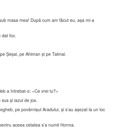
uri sub masa mea! După cum am făcut eu, aşa mi-a
u dat foc.
s pe Şeşai, pe Ahiman şi pe Talmai.
leb a întrebat-o: «Ce vrei tu?»
sus şi iazul de jos.
 Negheb, pe povârnişul Aradului, şi s’au aşezat la un loc
i; pentru aceea cetatea s’a numit Horma.