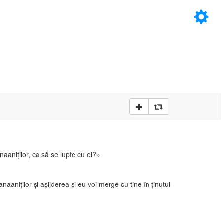
×
D
D
naaniţilor, ca să se lupte cu ei?»
naaniţilor şi aşijderea şi eu voi merge cu tine în ţinutul