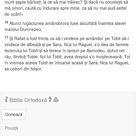
murit şapte bărbaţi; la ce să mai trăiesc? Şi dacă nu socoteşti să
mă omori, caută cu îndurare spre mine, ca să nu mai aud astfel
de ocări!»
16
Atunci rugăciunea amândorora fuse ascultată înaintea slavei
marelui Dumnezeu,
17
Şi Rafail a fost trimis ca să-i vindece pe amândoi: pe Tobit să-l
vindece de albeaţă şi pe Sara, fiica lui Raguel, s’o dea de femeie
feciorului lui Tobit şi să ferece în lanţuri pe Asmodeu, duhul cel
rău, fiindcă Tobie, fiul lui Tobit, avea dreptul s’o moştenească. Tot
în vremea aceea Tobit se întoarse acasă şi Sara, fiica lui Raguel,
se coborî din foişor,
Biblia Ortodoxă
Povață