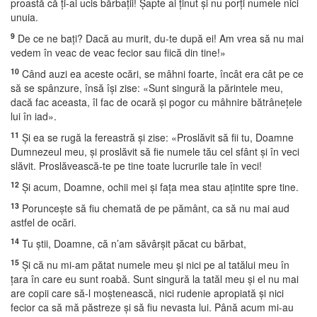
proastă că ţi-ai ucis bărbaţii! Şapte ai ţinut şi nu porţi numele nici
unuia.
9
De ce ne baţi? Dacă au murit, du-te după ei! Am vrea să nu mai
vedem în veac de veac fecior sau fiică din tine!»
10
Când auzi ea aceste ocări, se mâhni foarte, încât era cât pe ce
să se spânzure, însă îşi zise: «Sunt singură la părintele meu,
dacă fac aceasta, îl fac de ocară şi pogor cu mâhnire bătrâneţele
lui în iad».
11
Şi ea se rugă la fereastră şi zise: «Proslăvit să fii tu, Doamne
Dumnezeul meu, şi proslăvit să fie numele tău cel sfânt şi în veci
slăvit. Proslăvească-te pe tine toate lucrurile tale în veci!
12
Şi acum, Doamne, ochii mei şi faţa mea stau aţintite spre tine.
13
Porunceşte să fiu chemată de pe pământ, ca să nu mai aud
astfel de ocări.
14
Tu ştii, Doamne, că n’am săvârşit păcat cu bărbat,
15
Şi că nu mi-am pătat numele meu şi nici pe al tatălui meu în
ţara în care eu sunt roabă. Sunt singură la tatăl meu şi el nu mai
are copii care să-l moştenească, nici rudenie apropiată şi nici
fecior ca să mă păstreze şi să fiu nevasta lui. Până acum mi-au