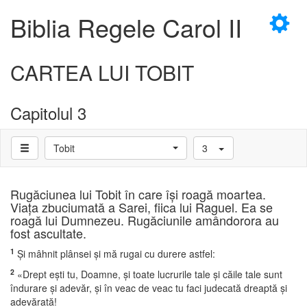
×
Biblia Regele Carol II
CARTEA LUI TOBIT
Capitolul 3
D
Tobit
3
D
Rugăciunea lui Tobit în care îşi roagă moartea.
Viaţa zbuciumată a Sarei, fiica lui Raguel. Ea se
roagă lui Dumnezeu. Rugăciunile amândorora au
fost ascultate.
1
Şi mâhnit plânsei şi mă rugai cu durere astfel:
2
«Drept eşti tu, Doamne, şi toate lucrurile tale şi căile tale sunt
îndurare şi adevăr, şi în veac de veac tu faci judecată dreaptă şi
adevărată!