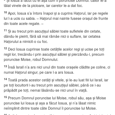
Şi Iosua a făcut cu ei aşa cum îi poruncise Domnul: cailor le-a
tăiat vinele de la picioare, iar carelor le-a dat foc.
10
Apoi, Iosua s’a întors înapoi şi a cuprins Haţorul, iar pe regele
lui l-a ucis cu sabia. – Haţorul mai nainte fusese oraşul de frunte
din toate acele regate. –
11
Şi au trecut prin ascuţişul săbiei toate sufletele din cetate,
dându-le pieirii, fără să mai rămâe nici o suflare, iar cetatea
Haţorului a nimicit-o cu foc.
12
Deci Iosua cuprinse toate cetăţile acelor regi şi ucise pe toţi
regii lor, trecându-i prin ascuţişul săbiei şi pierzându-i, precum
poruncise Moise, robul Domnului.
13
Însă Israil n’a ars nici unul din toate oraşele clădite pe coline, ci
numai Haţorul singur, pe care l-a ars Iosua.
14
Toată prada acestor cetăţi şi vitele, şi le-au luat fiii lui Israil, iar
pe toţi locuitorii i-au trecut prin ascuţişul săbiei, până ce i-au
prăpădit pe toţi, nemai lăsându-se nici unul în viaţă.
15
Precum Domnul poruncise lui Moise, robul său, aşa şi Moise
poruncise lui Iosua şi aşa a făcut Iosua, şi n’a lăsat nimic
neîmplinit dintre toate câte Domnul îi poruncise lui Moise.
16