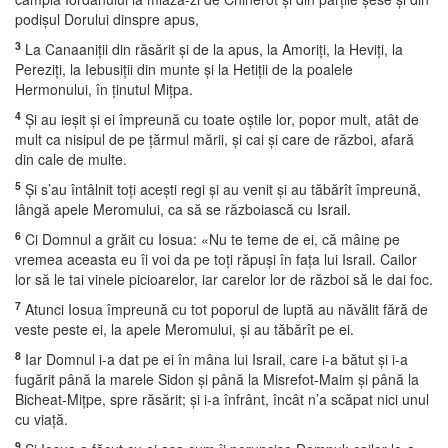
podişul Dorului dinspre apus,
3
La Canaaniţii din răsărit şi de la apus, la Amoriţi, la Heviţi, la
Pereziţi, la Iebusiţii din munte şi la Hetiţii de la poalele
Hermonului, în ţinutul Miţpa.
4
Şi au ieşit şi ei împreună cu toate oştile lor, popor mult, atât de
mult ca nisipul de pe ţărmul mării, şi cai şi care de război, afară
din cale de multe.
5
Şi s’au întâlnit toţi aceşti regi şi au venit şi au tăbărît împreună,
lângă apele Meromului, ca să se războiască cu Israil.
6
Ci Domnul a grăit cu Iosua: «Nu te teme de ei, că mâine pe
vremea aceasta eu îi voi da pe toţi răpuşi în faţa lui Israil. Cailor
lor să le tai vinele picioarelor, iar carelor lor de război să le dai foc.
7
Atunci Iosua împreună cu tot poporul de luptă au năvălit fără de
veste peste ei, la apele Meromului, şi au tăbărît pe ei.
8
Iar Domnul i-a dat pe ei în mâna lui Israil, care i-a bătut şi i-a
fugărit până la marele Sidon şi până la Misrefot-Maim şi până la
Bicheat-Miţpe, spre răsărit; şi i-a înfrânt, încât n’a scăpat nici unul
cu viaţă.
9