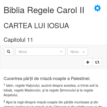
×
Biblia Regele Carol II
CARTEA LUI IOSUA
Capitolul 11
D
Nimic
Nimic
D
Cucerirea părţii de miază-noapte a Palestinei.
1
Iabin, regele Haţorului, auzind despre acestea, a trimis soli la
Iobab, regele Madonului, şi la regele Şimronului şi la regele
Acşafului,
2
Apoi la regii dinspre miază-noapte din părţile muntoase şi din
câmpia Iordanului la miază-zi de Chinerot şi din părţile şese şi din