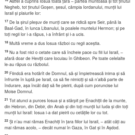
Astfel a cuprins Iosua toată ţara – partea muntoasă şi tot ţinutul
Negheb, tot ţinutul Goşen, şesul, câmpia Iordanului, munţii lui
Israil şi plaiurile lor:
17
De la şirul pleşuv de munţi care se ridică spre Seir, până la
Baal-Gad, în lunca Libanului, la poalele muntelui Hermon; şi pe
toţi regii lor i-a răpus, i-a înfrânt şi i-a ucis.
18
Multă vreme a dus Iosua război cu regii aceştia.
19
Nu a fost nici o cetate care să încheie pace cu fiii lui Israil, –
afară doar de Heviţii care locuiau în Ghibeon. Pe toate celelalte
le-au răpus cu războiul.
20
Fiindcă era hotărît de Domnul, să-şi împietrească inima şi să
înfrunte în luptă pe Israil, ca să fie nimiciţi şi să n’aibă parte de
îndurare, aşa încât daţi să fie pieirii, după cum poruncise lui
Moise Domnul.
21
Tot atunci a purces Iosua şi a stârpit pe Enachiţii de la munte,
din Hebron, din Debir, din Anab şi din toţi munţii lui Iuda şi din toţi
munţii lui Israil: Iosua i-a dat pieirii cu cetăţile lor cu tot.
22
Şi n’au mai rămas Enachiţi în ţara fiilor lui Israil, – atât câţi au
mai rămas acolo, – decât numai în Gaza, în Gat şi în Aşdod.