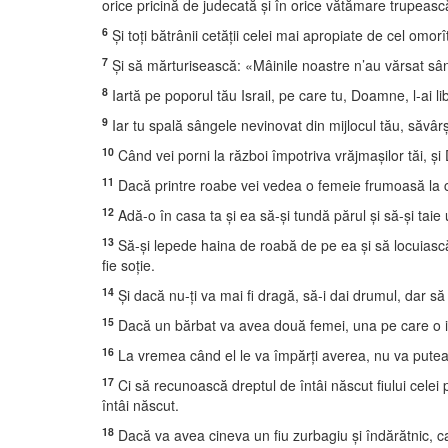
orice pricină de judecată şi în orice vătămare trupeasc
6
Şi toţi bătrânii cetăţii celei mai apropiate de cel omor
7
Şi să mărturisească: «Mâinile noastre n’au vărsat sâng
8
Iartă pe poporul tău Israil, pe care tu, Doamne, l-ai l
9
Iar tu spală sângele nevinovat din mijlocul tău, săvâr
10
Când vei porni la război împotriva vrăjmaşilor tăi, şi
11
Dacă printre roabe vei vedea o femeie frumoasă la chi
12
Adă-o în casa ta şi ea să-şi tundă părul şi să-şi taie 
13
Să-şi lepede haina de roabă de pe ea şi să locuiască în
fie soţie.
14
Şi dacă nu-ţi va mai fi dragă, să-i dai drumul, dar să n’
15
Dacă un bărbat va avea două femei, una pe care o iubeşt
16
La vremea când el le va împărţi averea, nu va putea să
17
Ci să recunoască dreptul de întâi născut fiului celei pe
întâi născut.
18
Dacă va avea cineva un fiu zurbagiu şi îndărătnic, car