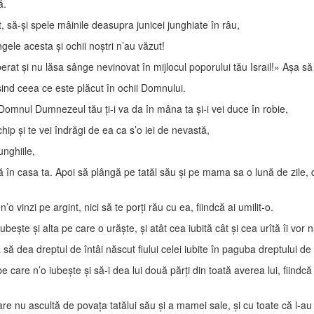
ă.
ît, să-şi spele mâinile deasupra junicei junghiate în râu,
ele acesta şi ochii noştri n’au văzut!
iberat şi nu lăsa sânge nevinovat în mijlocul poporului tău Israil!» Aşa 
şind ceea ce este plăcut în ochii Domnului.
 Domnul Dumnezeul tău ţi-i va da în mâna ta şi-i vei duce în robie,
p şi te vei îndrăgi de ea ca s’o iei de nevastă,
unghiile,
 casa ta. Apoi să plângă pe tatăl său şi pe mama sa o lună de zile, după 
o vinzi pe argint, nici să te porţi rău cu ea, fiindcă ai umilit-o.
e şi alta pe care o urăşte, şi atât cea iubită cât şi cea urîtă îi vor naş
 dea dreptul de întâi născut fiului celei iubite în paguba dreptului de 
 care n’o iubeşte şi să-i dea lui două părţi din toată averea lui, fiindcă fi
e nu ascultă de povaţa tatălui său şi a mamei sale, şi cu toate că l-au 