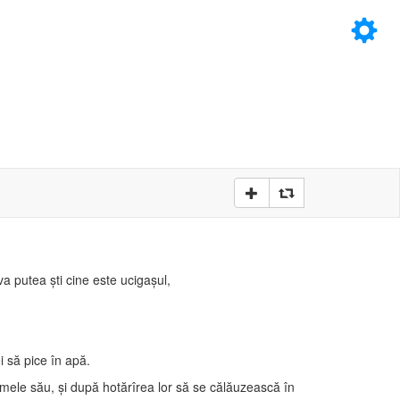
×
D
D
 putea şti cine este ucigaşul,
i să pice în apă.
numele său, şi după hotărîrea lor să se călăuzească în