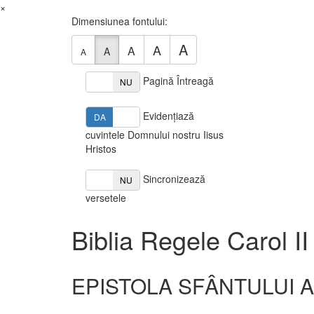
×
Dimensiunea fontului:
A
A
A
A
A
Pagină Întreagă
DA
NU
Evidențiază
DA
NU
cuvintele Domnului nostru Iisus
Hristos
Sincronizează
DA
NU
versetele
Biblia Regele Carol II
EPISTOLA SFÂNTULUI 