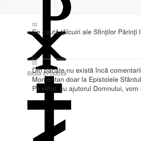
Se caută tâlcuiri ale Sfinților Părinți 
Din păcate nu există încă comentari
Biblia Ortodoxă
Momentan doar la Epistolele Sfântul
Pe viitor, cu ajutorul Domnului, vom