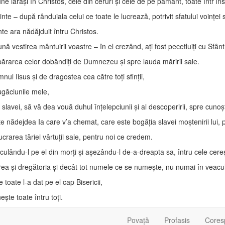
ne iarăşi în Christos, cele din ceruri şi cele de pe pământ, toate într’îns
inte – după rânduiala celui ce toate le lucrează, potrivit sfatului voinţei 
nte ara nădăjduit întru Christos.
ună vestirea mântuirii voastre – în el crezând, aţi fost pecetluiţi cu Sfân
ărarea celor dobândiţi de Dumnezeu şi spre lauda măririi sale.
l Iisus şi de dragostea cea către toţi sfinţii,
găciunile mele,
avei, să vă dea vouă duhul înţelepciunii şi al descoperirii, spre cunoşti
e nădejdea Ia care v’a chemat, care este bogăţia slavei moştenirii lui, pă
crarea tăriei vârtuţii sale, pentru noi ce credem.
lându-l pe el din morţi şi aşezându-l de-a-dreapta sa, întru cele cereş
a şi dregătoria şi decât tot numele ce se numeşte, nu numai în veacul ace
 toate l-a dat pe el cap Bisericii,
şte toate întru toţi.
Povață
Profasis
Cores