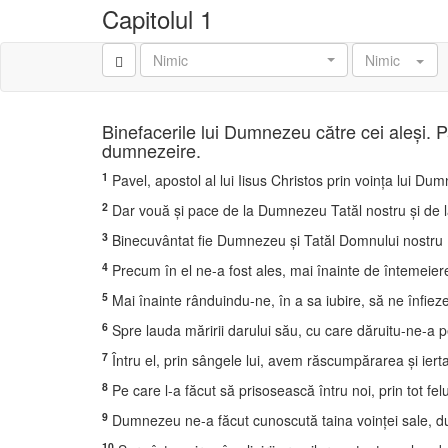
Capitolul 1
Nimic
Nimic
Binefacerile lui Dumnezeu către cei aleşi. 
dumnezeire.
1
Pavel, apostol al lui Iisus Christos prin voinţa lui Dumn
2
Dar vouă şi pace de la Dumnezeu Tatăl nostru şi de l
3
Binecuvântat fie Dumnezeu şi Tatăl Domnului nostru Iisu
4
Precum în el ne-a fost ales, mai înainte de întemeierea 
5
Mai înainte rânduindu-ne, în a sa iubire, să ne înfieze p
6
Spre lauda măririi darului său, cu care dăruitu-ne-a pe 
7
Întru el, prin sângele lui, avem răscumpărarea şi ierta
8
Pe care l-a făcut să prisosească întru noi, prin tot fel
9
Dumnezeu ne-a făcut cunoscută taina voinţei sale, du
10