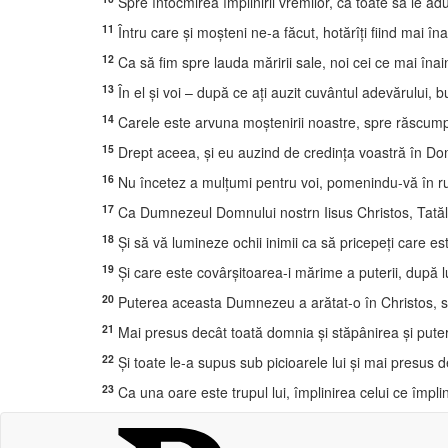
Spre întocmirea împlinirii vremilor, ca toate sa le adu
11
Întru care şi moşteni ne-a făcut, hotărîţi fiind mai îna
12
Ca să fim spre lauda măririi sale, noi cei ce mai înai
13
În el şi voi – după ce aţi auzit cuvântul adevărului, b
14
Carele este arvuna moştenirii noastre, spre răscump
15
Drept aceea, şi eu auzind de credinţa voastră în Domnu
16
Nu încetez a mulţumi pentru voi, pomenindu-vă în ru
17
Ca Dumnezeul Domnului nostrn Iisus Christos, Tatăl sl
18
Şi să vă lumineze ochii inimii ca să pricepeţi care est
19
Şi care este covârşitoarea-i mărime a puterii, după lu
20
Puterea aceasta Dumnezeu a arătat-o în Christos, scu
21
Mai presus decât toată domnia şi stăpânirea şi putere
22
Şi toate le-a supus sub picioarele lui şi mai presus de
23
Ca una oare este trupul lui, împlinirea celui ce împline