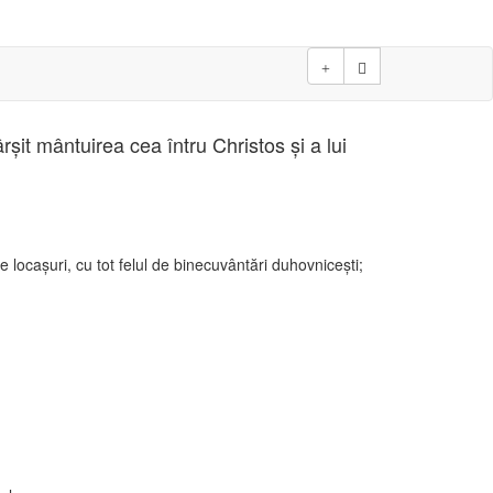
it mântuirea cea întru Christos şi a lui
 locaşuri, cu tot felul de binecuvântări duhovniceşti;