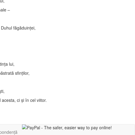
ul,
sale –
t Duhul făgăduinţei,
nţa lui,
strată sfinţilor,
ti,
sta, ci şi în cel viitor.
pondență