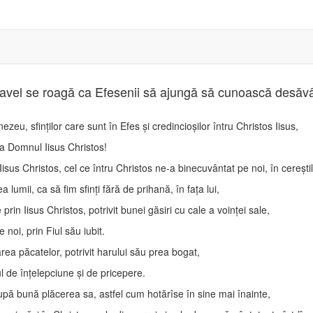
Pavel se roagă ca Efesenii să ajungă să cunoască desăvârş
ezeu, sfinţilor care sunt în Efes şi credincioşilor întru Christos Iisus,
a Domnul Iisus Christos!
s Christos, cel ce întru Christos ne-a binecuvântat pe noi, în cereştile
lumii, ca să fim sfinţi fără de prihană, în faţa lui,
rin Iisus Christos, potrivit bunei găsiri cu cale a voinţei sale,
noi, prin Fiul său iubit.
rea păcatelor, potrivit harului său prea bogat,
ul de înţelepciune şi de pricepere.
pă bună plăcerea sa, astfel cum hotărîse în sine mai înainte,