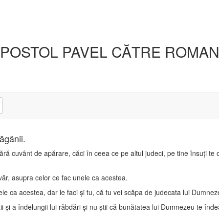
APOSTOL PAVEL CĂTRE ROMAN
păgânii.
fără cuvânt de apărare, căci în ceea ce pe altul judeci, pe tine însuţi te
ăr, asupra celor ce fac unele ca acestea.
ele ca acestea, dar le faci şi tu, că tu vei scăpa de judecata lui Dumne
ţii şi a îndelungii lui răbdări şi nu ştii că bunătatea lui Dumnezeu te în