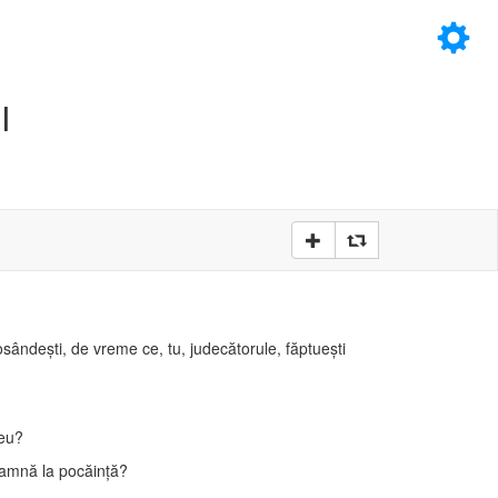
×
I
D
D
 osândeşti, de vreme ce, tu, judecătorule, făptueşti
zeu?
deamnă la pocăinţă?