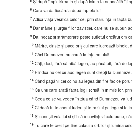
5
Şi după împietrirea ta şi după inima ta nepocăită îţi a
6
Care va da fiecăruia după faptele lui
7
Adică viaţă veşnică celor ce, prin stăruinţă în fapta b
8
Dar mânie şi urgie fiilor zavistiei, care nu se supun a
9
Da, necaz şi strâmtorare peste sufletul oricărui om car
10
Mărire, cinste şi pace orişicui care lucrează binele, d
11
Căci Dumnezeu nu caută la faţa omului!
12
Câţi, deci, fără să aibă legea, au păcătuit, fără de le
13
Fiindcă nu cei ce aud legea sunt drepţi la Dumnezeu,
14
Când păgânii cei cc nu au legea din fire fac ce porunce
15
Ca unii care arată fapta legii scrisă în inimile lor, pri
16
Ceea ce se va vedea în ziua când Dumnezeu va judec
17
Ci dacă tu te chemi Iudeu şi te razimi pe lege şi te
18
Şi cunoşti voia lui şi ştii să încuviinţezi cele bune, căc
19
Tu care te crezi pe tine călăuză orbilor şi lumină celo