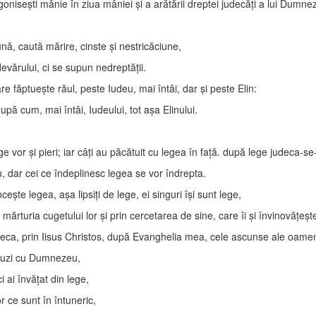
goniseşti mânie în ziua mâniei şi a arătării dreptei judecăţi a lui Dumne
ună, caută mărire, cinste şi nestricăciune,
devărului, ci se supun nedreptăţii.
e făptueşte răul, peste Iudeu, mai întâi, dar şi peste Elin:
upă cum, mai întâi, Iudeului, tot aşa Elinului.
ge vor şi pieri; iar câţi au păcătuit cu legea în faţă. după lege judeca-se
 dar cei ce îndeplinesc legea se vor îndrepta.
şte legea, aşa lipsiţi de lege, ei singuri îşi sunt lege,
n mărturia cugetului lor şi prin cercetarea de sine, care îi şi învinovăţeşt
a, prin Iisus Christos, după Evanghelia mea, cele ascunse ale oameni
 lauzi cu Dumnezeu,
i ai învăţat din lege,
r ce sunt în întuneric,