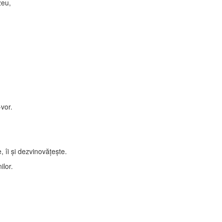
zeu,
-vor.
e, îi şi dezvinovăţeşte.
lor.