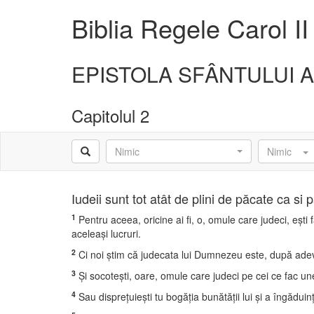
Biblia Regele Carol II
EPISTOLA SFÂNTULUI 
Capitolul 2
Nimic
Nimic
Iudeii sunt tot atât de plini de păcate ca si 
1
Pentru aceea, oricine ai fi, o, omule care judeci, eşti 
aceleaşi lucruri.
2
Ci noi ştim că judecata lui Dumnezeu este, după adev
3
Şi socoteşti, oare, omule care judeci pe cei ce fac un
4
Sau dispreţuieşti tu bogăţia bunătăţii lui şi a îngăduin