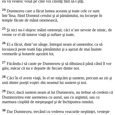
eu vă vestesc vouă pe cine voi cinstiţi fără să-l ştiţi.
24
Dumnezeu care a făcut lumea aceasta şi toate cele ce sunt
într’însa, fiind Domnul cerului şi al pământului, nu locueşte în
temple făcute de mână omenească,
25
Şi nici nu-l slujesc mâini omeneşti, căci n’are nevoie de nimic, de
vreme ce el dă tuturor viaţă şi suflare şi toate,
26
El a făcut, dintr’un sânge, întregul neam al oamenilor, ca să
locuiască peste toată faţa pământului şi a aşezat de mai înainte
vremurile şi hotarele aşezării lor,
27
Făcându-i să caute pe Dumnezeu şi să dibuiască până când îl vor
găsi, măcar că nu e departe de fiecare dintre noi.
28
Căci în el avem viaţă, în el ne mişcăm şi suntem, precum au zis şi
unii dintre poeţii voştri: din neamul lui suntem şi noi.
29
Deci, dacă suntem neam al lui Dumnezeu, nu trebue să credem că
Dumnezeirea este asemenea cu aurul, sau cu argintul, sau cu
marmura cioplită de meşteşugul şi de închipuirea omului.
30
Dar Dumnezeu, trecând cu vederea veacurile neştiinţei, vesteşte