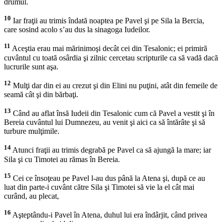
drumul.
10
Iar fraţii au trimis îndată noaptea pe Pavel şi pe Sila la Bercia,
care sosind acolo s’au dus la sinagoga Iudeilor.
11
Aceştia erau mai mărinimoşi decât cei din Tesalonic; ei primiră
cuvântul cu toată osârdia şi zilnic cercetau scripturile ca să vadă dacă
lucrurile sunt aşa.
12
Mulţi dar din ei au crezut şi din Elini nu puţini, atât din femeile de
seamă cât şi din bărbaţi.
13
Când au aflat însă Iudeii din Tesalonic cum că Pavel a vestit şi în
Bereia cuvântul lui Dumnezeu, au venit şi aici ca să întărâte şi să
turbure mulţimile.
14
Atunci fraţii au trimis degrabă pe Pavel ca să ajungă la mare; iar
Sila şi cu Timotei au rămas în Bereia.
15
Cei ce însoţeau pe Pavel l-au dus până la Atena şi, după ce au
luat din parte-i cuvânt către Sila şi Timotei să vie la el cât mai
curând, au plecat,
16
Aşteptându-i Pavel în Atena, duhul lui era îndârjit, când privea