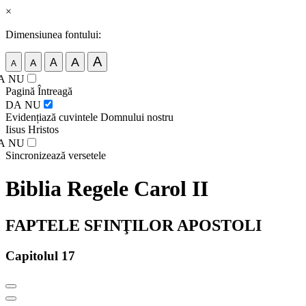
×
Dimensiunea fontului:
A
A
A
A
A
A
NU
Pagină Întreagă
DA
NU
Evidențiază cuvintele Domnului nostru
Iisus Hristos
A
NU
Sincronizează versetele
Biblia Regele Carol II
FAPTELE SFINŢILOR APOSTOLI
Capitolul 17