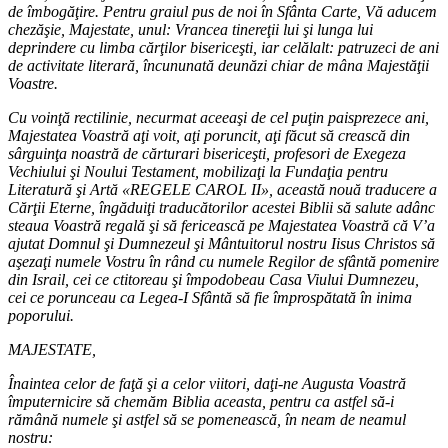
de îmbogăţire. Pentru graiul pus de noi în Sfânta Carte, Vă aducem
chezăşie, Majestate, unul: Vrancea tinereţii lui şi lunga lui
deprindere cu limba cărţilor bisericeşti, iar celălalt: patruzeci de ani
de activitate literară, încununată deunăzi chiar de mâna Majestăţii
Voastre.
Cu voinţă rectilinie, necurmat aceeaşi de cel puţin paisprezece ani,
Majestatea Voastră aţi voit, aţi poruncit, aţi făcut să crească din
sârguinţa noastră de cărturari bisericeşti, profesori de Exegeza
Vechiului şi Noului Testament, mobilizaţi la Fundaţia pentru
Literatură şi Artă «REGELE CAROL II», această nouă traducere a
Cărţii Eterne, îngăduiţi traducătorilor acestei Biblii să salute adânc
steaua Voastră regală şi să fericească pe Majestatea Voastră că V’a
ajutat Domnul şi Dumnezeul şi Mântuitorul nostru Iisus Christos să
aşezaţi numele Vostru în rând cu numele Regilor de sfântă pomenire
din Israil, cei ce ctitoreau şi împodobeau Casa Viului Dumnezeu,
cei ce porunceau ca Legea-I Sfântă să fie împrospătată în inima
poporului.
MAJESTATE,
Înaintea celor de faţă şi a celor viitori, daţi-ne Augusta Voastră
împuternicire să chemăm Biblia aceasta, pentru ca astfel să-i
rămână numele şi astfel să se pomenească, în neam de neamul
nostru: