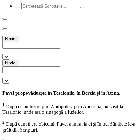
Nimic
Nimic
Pavel propovădueşte în Tesaloniic, în Bereia şi în Atena.
1
După ce au trecut prin Amfipoli si prin Apolonia, au sosit la
Tesalonic, unde era o sinagogă a Iudeilor.
2
După cum îi era obiceiul, Pavel a intrat la ei şi în trei Sâmbete le-a
grăit din Scripturi.