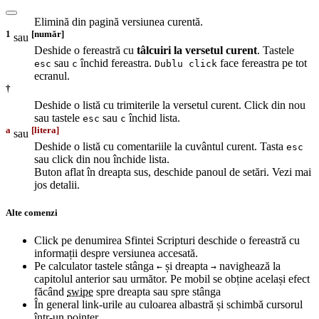
Elimină din pagină versiunea curentă.
1
[număr]
sau
Deshide o fereastră cu
tâlcuiri la versetul curent
. Tastele
sau
închid fereastra.
face fereastra pe tot
esc
c
Dublu click
ecranul.
†
Deshide o listă cu trimiterile la versetul curent. Click din nou
sau tastele
sau
închid lista.
esc
c
a
[litera]
sau
Deshide o listă cu comentariile la cuvântul curent. Tasta
esc
sau click din nou închide lista.
Buton aflat în dreapta sus, deschide panoul de setări. Vezi mai
jos detalii.
Alte comenzi
Click pe denumirea Sfintei Scripturi deschide o fereastră cu
informații despre versiunea accesată.
Pe calculator tastele stânga
și dreapta
navighează la
←
→
capitolul anterior sau următor. Pe mobil se obține același efect
făcând
swipe
spre dreapta sau spre stânga
În general link-urile au culoarea albastră și schimbă cursorul
într-un pointer.