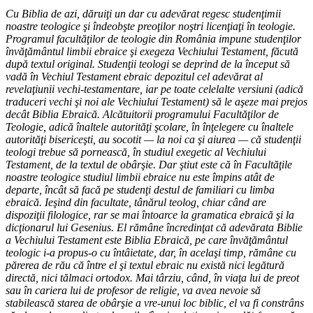
Cu Biblia de azi, dăruiţi un dar cu adevărat regesc studenţimii
noastre teologice şi îndeobşte preoţilor noştri licenţiaţi în teologie.
Programul facultăţilor de teologie din România impune studenţilor
învăţământul limbii ebraice şi exegeza Vechiului Testament, făcută
după textul original. Studenţii teologi se deprind de la început să
vadă în Vechiul Testament ebraic depozitul cel adevărat al
revelaţiunii vechi-testamentare, iar pe toate celelalte versiuni (adică
traduceri vechi şi noi ale Vechiului Testament) să le aşeze mai prejos
decât Biblia Ebraică. Alcătuitorii programului Facultăţilor de
Teologie, adică înaltele autorităţi şcolare, în înţelegere cu înaltele
autorităţi bisericeşti, au socotit — la noi ca şi aiurea — că studenţii
teologi trebue să pornească, în studiul exegetic al Vechiului
Testament, de la textul de obârşie. Dar ştiut este că în Facultăţile
noastre teologice studiul limbii ebraice nu este împins atât de
departe, încât să facă pe studenţi destul de familiari cu limba
ebraică. Ieşind din facultate, tânărul teolog, chiar când are
dispoziţii filologice, rar se mai întoarce la gramatica ebraică şi la
dicţionarul lui Gesenius. El rămâne încredinţat că adevărata Biblie
a Vechiului Testament este Biblia Ebraică, pe care învăţământul
teologic i-a propus-o cu întâietate, dar, în acelaşi timp, rămâne cu
părerea de rău că între el şi textul ebraic nu există nici legătură
directă, nici tălmaci ortodox. Mai târziu, când, în viaţa lui de preot
sau în cariera lui de profesor de religie, va avea nevoie să
stabilească starea de obârşie a vre-unui loc biblic, el va fi constrâns