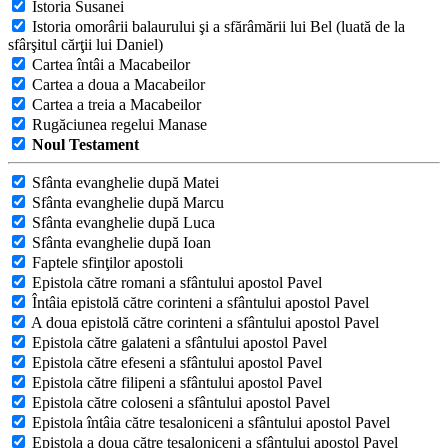
Istoria Susanei
Istoria omorârii balaurului şi a sfărâmării lui Bel (luată de la
sfârşitul cărţii lui Daniel)
Cartea întâi a Macabeilor
Cartea a doua a Macabeilor
Cartea a treia a Macabeilor
Rugăciunea regelui Manase
Noul Testament
Sfânta evanghelie după Matei
Sfânta evanghelie după Marcu
Sfânta evanghelie după Luca
Sfânta evanghelie după Ioan
Faptele sfinţilor apostoli
Epistola către romani a sfântului apostol Pavel
Întâia epistolă către corinteni a sfântului apostol Pavel
A doua epistolă către corinteni a sfântului apostol Pavel
Epistola către galateni a sfântului apostol Pavel
Epistola către efeseni a sfântului apostol Pavel
Epistola către filipeni a sfântului apostol Pavel
Epistola către coloseni a sfântului apostol Pavel
Epistola întâia către tesaloniceni a sfântului apostol Pavel
Epistola a doua către tesaloniceni a sfântului apostol Pavel