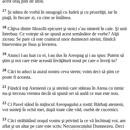
acest oraş plin de idoli.
17
Şi stătea de vorbă în sinagogă cu Iudeii şi cu prozeliţii, iar în
piaţă, în fiecare zi, cu cine se întâlnea.
18
Câţiva dintre filozofii epicurei şi stoici s’au nimerit în cale. Şi unii
întrebau: Ce voieşte să ne spună acest semănător de vorbe? Alţii
ziceau: Se pare că este crainicul unor dumnezei streini, fiindcă
binevestea pe Iisus şi învierea.
19
Atunci l-au luat cu ei, l-au dus în Areopag şi i au spus: Putem să
ştim şi noi care este această învăţătură nouă pe care o înveţi tu?
20
Căci tu aduci la auzul nostru ceva strein; voim deci să ştim ce
poate fi aceasta.
21
Fiindcă toţi Atenienii ca şi streinii care stăteau în Atena cu nimic
nu-şi treceau vremea decât să spună ori să audă ce mai este nou.
22
Ci Pavel stând în mijlocul Areopagului a rostit: Bărbaţi atenieni,
voi sunteţi în ochii mei, după toate câte văd, osebit de cucernici.
23
Căci străbătând oraşul vostru şi privind la ce vă închinaţi voi, am
aflat şi un altar pe care este scris: Necunoscutului Dumnezeu. Deci