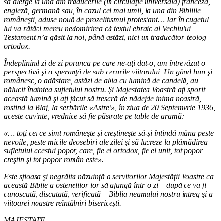
să alerge la una din traducerile (în circulaţie universală) franceză,
engleză, germană sau, în cazul cel mai umil, la una din Bibliile
româneşti, aduse nouă de prozelitismul protestant… Iar în cugetul
lui va rătăci mereu nedomirirea că textul ebraic al Vechiului
Testament n’a găsit la noi, până astăzi, nici un traducător, teolog
ortodox.
Îndeplinind zi de zi porunca pe care ne-aţi dat-o, am întrevăzut o
perspectivă şi o speranţă de sub cerurile viitorului. Un gând bun şi
românesc, o adăstare, astăzi de abia cu lumină de candelă, au
nălucit înaintea sufletului nostru. Şi Majestatea Voastră aţi sporit
această lumină şi aţi făcut să tresară de nădejde inima noastră,
rostind la Blaj, la serbările «Astrei», în ziua de 20 Septemvrie 1936,
aceste cuvinte, vrednice să fie păstrate pe table de aramă:
«… toţi cei ce simt româneşte şi creştineşte să-şi întindă mâna peste
nevoile, peste micile deosebiri ale zilei şi să lucreze la plămădirea
sufletului acestui popor, care, fie el ortodox, fie el unit, tot popor
creştin şi tot popor român este».
Este sfioasa şi negrăita năzuinţă a servitorilor Majestăţii Voastre ca
această Biblie a ostenelilor lor să ajungă într’o zi – după ce va fi
cunoscută, discutată, verificată – Biblia neamului nostru întreg şi a
viitoarei noastre reîntâlniri bisericeşti.
MAJESTATE,