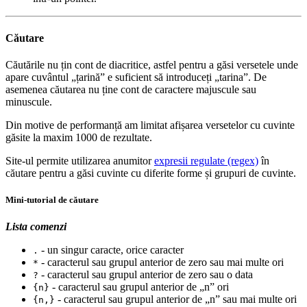
Căutare
Căutările nu țin cont de diacritice, astfel pentru a găsi versetele unde
apare cuvântul „țarină” e suficient să introduceți „tarina”. De
asemenea căutarea nu ține cont de caractere majuscule sau
minuscule.
Din motive de performanță am limitat afișarea versetelor cu cuvinte
găsite la maxim 1000 de rezultate.
Site-ul permite utilizarea anumitor
expresii regulate (regex)
în
căutare pentru a găsi cuvinte cu diferite forme și grupuri de cuvinte.
Mini-tutorial de căutare
Lista comenzi
- un singur caracte, orice caracter
.
- caracterul sau grupul anterior de zero sau mai multe ori
*
- caracterul sau grupul anterior de zero sau o data
?
- caracterul sau grupul anterior de „n” ori
{n}
- caracterul sau grupul anterior de „n” sau mai multe ori
{n,}