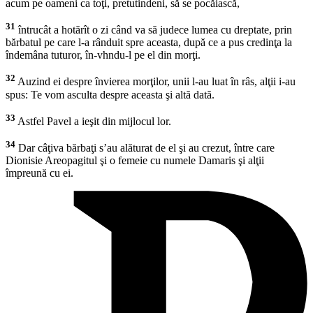
acum pe oameni ca toţi, pretutindeni, să se pocăiască,
31
întrucât a hotărît o zi când va să judece lumea cu dreptate, prin
bărbatul pe care l-a rânduit spre aceasta, după ce a pus credinţa la
îndemâna tuturor, în-vhndu-l pe el din morţi.
32
Auzind ei despre învierea morţilor, unii l-au luat în râs, alţii i-au
spus: Te vom asculta despre aceasta şi altă dată.
33
Astfel Pavel a ieşit din mijlocul lor.
34
Dar câţiva bărbaţi s’au alăturat de el şi au crezut, între care
Dionisie Areopagitul şi o femeie cu numele Damaris şi alţii
împreună cu ei.