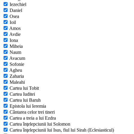
Iezechiel
Daniel
Osea
Ioil
Amos
Avdie
Iona
Miheia
Naum
Avacum
Sofonie
Agheu
Zaharia
Maleahi
Cartea lui Tobit
Cartea Iuditei
Cartea lui Baruh
Epistola lui Ieremia
Cântarea celor trei tineri
Cartea a treia a lui Ezdra
Cartea înţelepciunii lui Solomon
Cartea înţelepciunii lui Isus, fiul lui Sirah (Eclesiasticul)