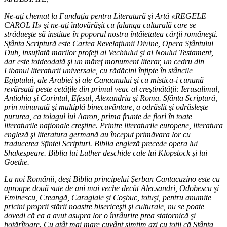
Ne-aţi chemat la Fundaţia pentru Literatură şi Artă «REGELE
CAROL II» şi ne-aţi întovărăşit cu falanga culturală care se
strădueşte să institue în poporul nostru întâietatea cărţii româneşti.
Sfânta Scriptură este Cartea Revelaţiunii Divine, Opera Sfântului
Duh, insuflată marilor profeţi ai Vechiului şi ai Noului Testament,
dar este totdeodată şi un măreţ monument literar, un cedru din
Libanul literaturii universale, cu rădăcini înfipte în stâncile
Egiptului, ale Arabiei şi ale Canaanului şi cu mistica-i cunună
revărsată peste cetăţile din primul veac al creştinătăţii: Ierusalimul,
Antiohia şi Corintul, Efesul, Alexandria şi Roma. Sfânta Scriptură,
prin minunată şi multiplă binecuvântare, a odrăslit şi odrăsleşte
pururea, ca toiagul lui Aaron, prima frunte de flori în toate
literaturile naţionale creştine. Printre literaturile europene, literatura
engleză şi literatura germană au început primăvara lor cu
traducerea Sfintei Scripturi. Biblia engleză precede opera lui
Shakespeare. Biblia lui Luther deschide cale lui Klopstock şi lui
Goethe.
La noi Românii, deşi Biblia principelui Şerban Cantacuzino este cu
aproape două sute de ani mai veche decât Alecsandri, Odobescu şi
Eminescu, Creangă, Caragiale şi Coşbuc, totuşi, pentru anumite
pricini proprii stării noastre bisericeşti şi culturale, nu se poate
dovedi că ea a avut asupra lor o înrâurire prea statornică şi
hotărîtoare. Cu atât mai mare cuvânt simţim azi cu toţii că Sfânta