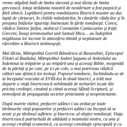
vreme stăpânit întâi de limba slavonă şi mai târziu de limba
grecească, totuşi strădania noastră de neatârnare a fost paşnică şi
fără silnicii. Luptătorii pentru românizarea Bisericii noastre au dus
luptă de cărturari, în chiliile mănăstirilor, în cămările vlădicilor şi în
preajma întâielor tiparniţe întemeiate în ţările româneşti. Coresi,
vlădica Simion Ştefan, stolnicul Constantin Cantacuzino şi fraţii
Greceni, însuşi ieromonahul unit Samuil Micu… au îndeplinit
migăloasa lor lucrare în atmosfera tihnită şi neştiutoare de
răzvrătire a Bisericii strămoşeşti.
Mai târziu, Mitropolitul Gavriil Bănulescu al Basarabiei, Episcopul
Filotei al Buzăului, Mitropolitul Andrei Şaguna al Ardealului au
îndemnat la retipărire şi au retipărit una şi aceeaşi Biblie, moştenită
de la părinţi şi pe care, pe ici pe colo, o mai potriveau vlădicii
editori sau sfetnicii lor teologi. Poporul românesc, închinându-se de
la începutul veacului al XVIII-lea în două biserici, a trăit mai
departe o viaţă bisericească nebântuită de turburări iscate din
pricina credinţei, cinstind şi citind aceeaşi Sfântă Scriptură, şi
nemolipsit de propaganda sectelor protestante şi neoprotestante.
După marele război, prefaceri adânci s’au arătat pe toate
tărâmurile vieţii popoarelor şi prefaceri adânci au început să se
arate şi pe tărâmul sufletesc şi bisericesc al obştiei româneşti. Viaţa
bisericească patriarhală de altădată a neamului nostru, cu una şi
aceeaşi credinţă ecumenică, cu aceeaşi constituţie episcopală şi cu