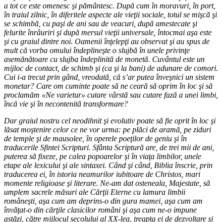
a tot ce este omenesc şi pământesc. După cum în moravuri, în port,
în traiul zilnic, în diferitele aspecte ale vieţii sociale, totul se mişcă şi
se schimbă, cu paşi de ani sau de veacuri, după amestecate şi
felurite înrâuriri şi după mersul vieţii universale, întocmai aşa este
şi cu graiul dintre noi. Oamenii înţelepţi au observat şi au spus de
mult că vorba omului îndeplineşte o slujbă în unele privinţe
asemănătoare cu slujba îndeplinită de monetă. Cuvântul este un
mijloc de contact, de schimb şi (ca şi la bani) de adunare de comori.
Cui i-a trecut prin gând, vreodată, că s’ar putea înveşnici un sistem
monetar? Care om cuminte poate să ne ceară să oprim în loc şi să
proclamăm «Ne varietur» cutare vârstă sau cutare fază a unei limbi,
încă vie şi în necontenită transformare?
Dar graiul nostru cel neodihnit şi evolutiv poate să fie oprit în loc şi
lăsat moştenire celor ce ne vor urma: pe plăci de aramă, pe ziduri
de temple şi de mausolee, în operele poeţilor de geniu şi în
traducerile Sfintei Scripturi. Sfânta Scriptură are, de trei mii de ani,
puterea să fixeze, pe calea popoarelor şi în viaţa limbilor, unele
etape ale lexicului şi ale sintaxei. Când şi când, Biblia înscrie, prin
traducerea ei, în istoria neamurilor iubitoare de Christos, mari
momente religioase şi literare. Ne-am dat osteneala, Majestate, să
umplem sacrele măsuri ale Cărţii Eterne cu lamura limbii
româneşti, aşa cum am deprins-o din gura mamei, aşa cum am
învăţat-o din cărţile clasicilor români şi aşa cum ne-o impune
astăzi, către mijlocul secolului al XX-lea, treapta ei de dezvoltare şi