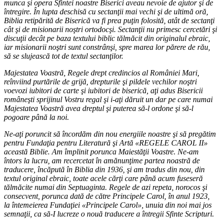
munca şi opera Sfintei noastre Biserici aveau nevoie de ajutor şi de
întregire. În lupta deschisă cu sectanţii mai vechi şi de ultimă oră,
Biblia retipărită de Biserică va fi prea puţin folosită, atât de sectanţi
cât şi de misionarii noştri ortodocşi. Sectanţii nu primesc cercetări şi
discuţii decât pe baza textului biblic tălmăcit din originalul ebraic,
iar misionarii noştri sunt constrânşi, spre marea lor părere de rău,
să se slujească tot de textul sectanţilor.
Majestatea Voastră, Regele drept credincios al României Mari,
reînviind purtările de grijă, drepturile şi pildele vechilor noştri
voevozi iubitori de carte şi iubitori de biserică, aţi adus Bisericii
româneşti sprijinul Vostru regal şi i-aţi dăruit un dar pe care numai
Majestatea Voastră avea dreptul şi puterea să-l ordone şi să-l
pogoare până la noi.
Ne-aţi poruncit să încordăm din nou energiile noastre şi să pregătim
pentru Fundaţia pentru Literatură şi Artă «REGELE CAROL II»
această Biblie. Am împlinit porunca Maiestăţii Voastre. Ne-am
întors la lucru, am recercetat în amănunţime partea noastră de
traducere, încăpută în Biblia din 1936, şi am tradus din nou, din
textul original ebraic, toate acele cărţi care până acum fuseseră
tălmăcite numai din Septuaginta. Regele de azi repeta, norocos şi
consecvent, porunca dată de către Principele Carol, în anul 1923,
la întemeierea Fundaţiei «Principele Carol», unuia din noi mai jos
semnaţii, ca să-I lucreze o nouă traducere a întregii Sfinte Scripturi.