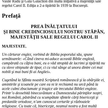
Vasile Radu şi Gala Galaction din înalta iniţiativă a majestăţii sale
regelui Carol II. Ediţia a 2-a tipărită în 1939 la Bucureşti.
Prefață
PREA ÎNĂLŢATULUI
ŞI BINE CREDINCIOSULUI NOSTRU STĂPÂN,
MAJESTĂŢII SALE REGELUI CAROL II
MAJESTATE
,
Un cărturar englez, vorbind de Biblia poporului său, spune
următoarele: «Când cineva mi-aduce această Biblie engleză,
cumpărată cu câţiva bani, eu o văd stropită de lacrimi şi tipărită nu
cu slove obişnuite de tipar, ci cu viul sânge al unora dintre cei mai
nobili şi mai buni fii ai Angliei».
Cugetând la Sfânta noastră Scriptură românească şi la obârşiile ei,
amintirile şi icoanele pe care ea ni le rechiamă nu urcă până la
acele culmi zbuciumate şi tragice ale trecutului Bibliei engleze.
Printr’o deosebită binecuvântare a Dumnezeului părinţilor noştri,
noi Românii, păstrând cu scumpătate sfintele cărţi bisericeşti şi
predaniile ortodoxe, n’am cunoscut certurile şi războaiele
religioase. Cu toate că, bisericeşte, neamul nostru a fost multă