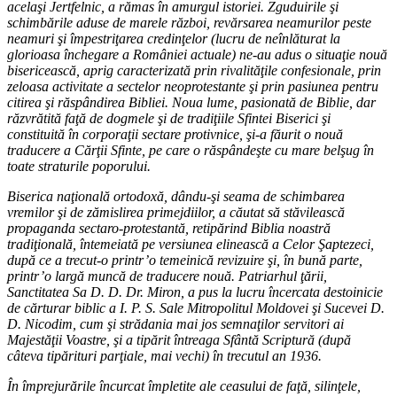
acelaşi Jertfelnic, a rămas în amurgul istoriei. Zguduirile şi
schimbările aduse de marele război, revărsarea neamurilor peste
neamuri şi împestriţarea credinţelor (lucru de neînlăturat la
glorioasa închegare a României actuale) ne-au adus o situaţie nouă
bisericească, aprig caracterizată prin rivalităţile confesionale, prin
zeloasa activitate a sectelor neoprotestante şi prin pasiunea pentru
citirea şi răspândirea Bibliei. Noua lume, pasionată de Biblie, dar
răzvrătită faţă de dogmele şi de tradiţiile Sfintei Biserici şi
constituită în corporaţii sectare protivnice, şi-a făurit o nouă
traducere a Cărţii Sfinte, pe care o răspândeşte cu mare belşug în
toate straturile poporului.
Biserica naţională ortodoxă, dându-şi seama de schimbarea
vremilor şi de zămislirea primejdiilor, a căutat să stăvilească
propaganda sectaro-protestantă, retipărind Biblia noastră
tradiţională, întemeiată pe versiunea elinească a Celor Şaptezeci,
după ce a trecut-o printr’o temeinică revizuire şi, în bună parte,
printr’o largă muncă de traducere nouă. Patriarhul ţării,
Sanctitatea Sa D. D. Dr. Miron, a pus la lucru încercata destoinicie
de cărturar biblic a I. P. S. Sale Mitropolitul Moldovei şi Sucevei D.
D. Nicodim, cum şi strădania mai jos semnaţilor servitori ai
Majestăţii Voastre, şi a tipărit întreaga Sfântă Scriptură (după
câteva tipărituri parţiale, mai vechi) în trecutul an 1936.
În împrejurările încurcat împletite ale ceasului de faţă, silinţele,