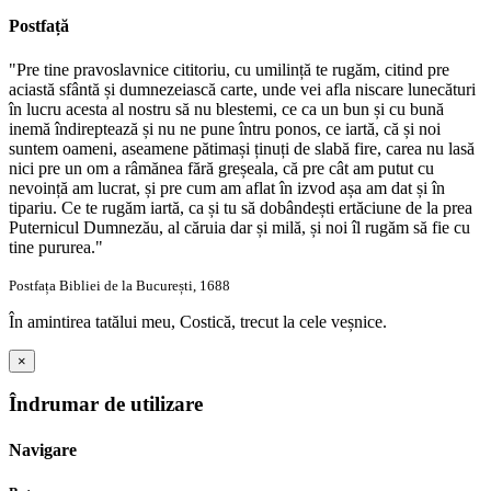
Postfață
"Pre tine pravoslavnice cititoriu, cu umilință te rugăm, citind pre
aciastă sfântă și dumnezeiască carte, unde vei afla niscare lunecături
în lucru acesta al nostru să nu blestemi, ce ca un bun și cu bună
inemă îndireptează și nu ne pune întru ponos, ce iartă, că și noi
suntem oameni, aseamene pătimași ținuți de slabă fire, carea nu lasă
nici pre un om a râmănea fără greșeala, că pre cât am putut cu
nevoință am lucrat, și pre cum am aflat în izvod așa am dat și în
tipariu. Ce te rugăm iartă, ca și tu să dobândești ertăciune de la prea
Puternicul Dumnezău, al căruia dar și milă, și noi îl rugăm să fie cu
tine pururea."
Postfața Bibliei de la București, 1688
În amintirea tatălui meu, Costică, trecut la cele veșnice.
×
Îndrumar de utilizare
Navigare