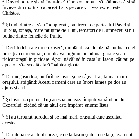
3
Dovedindu-le şi arătându-le că Christos trebuia să pătimească şi să
învieze din morţi şi că: acest Iisus pe care vi-l vestesc eu este
Christos.
4
Şi unii dintre ei s’au înduplecat şi au trecut de partea lui Pavel şi a
lui Sila, tot aşa, mare mulţime de Elini, temători de Dumnezeu şi nu
puţine dintre femeile de frunte.
5
Deci Iudeii care nu crezuseră, umplându-se de pizmă, au luat cu ei
pe câţiva oameni răi, din pleava târgului, au adunat gloate şi au
ridicat oraşul în picioare. Apoi, năvălind în casa lui Iason. căutau pe
apostoli să-i scoată afară înaintea gloatei.
6
Dar negăsindu-i, au târît pe Iason şi pe câţiva fraţi la mai marii
oraşului, strigând: Aceşti oameni care au întors lumea pe dos au
ajuns şi aici.
7
Şi Iason i-a primit. Toţi aceştia lucrează împotriva rânduielilor
Cezarului, zicând că un altul este împărat, anume Iisus.
8
Şi au turburat norodul şi pe mai marii oraşului care ascultau
acestea.
9
Dar după ce au luat chezăşie de la Iason şi de la ceilalţi, le-au dat