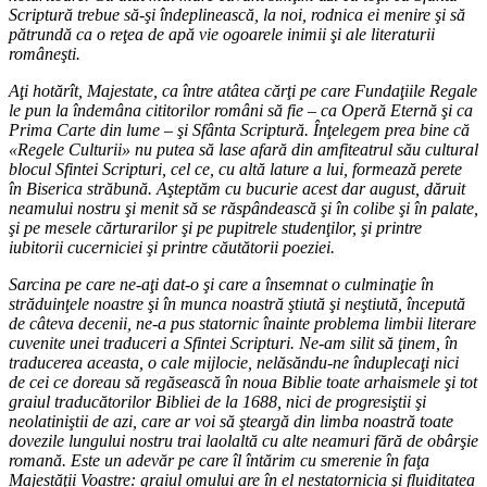
Scriptură trebue să-şi îndeplinească, la noi, rodnica ei menire şi să
pătrundă ca o reţea de apă vie ogoarele inimii şi ale literaturii
româneşti.
Aţi hotărît, Majestate, ca între atâtea cărţi pe care Fundaţiile Regale
le pun la îndemâna cititorilor români să fie – ca Operă Eternă şi ca
Prima Carte din lume – şi Sfânta Scriptură. Înţelegem prea bine că
«Regele Culturii» nu putea să lase afară din amfiteatrul său cultural
blocul Sfintei Scripturi, cel ce, cu altă lature a lui, formează perete
în Biserica străbună. Aşteptăm cu bucurie acest dar august, dăruit
neamului nostru şi menit să se răspândească şi în colibe şi în palate,
şi pe mesele cărturarilor şi pe pupitrele studenţilor, şi printre
iubitorii cucerniciei şi printre căutătorii poeziei.
Sarcina pe care ne-aţi dat-o şi care a însemnat o culminaţie în
străduinţele noastre şi în munca noastră ştiută şi neştiută, începută
de câteva decenii, ne-a pus statornic înainte problema limbii literare
cuvenite unei traduceri a Sfintei Scripturi. Ne-am silit să ţinem, în
traducerea aceasta, o cale mijlocie, nelăsăndu-ne înduplecaţi nici
de cei ce doreau să regăsească în noua Biblie toate arhaismele şi tot
graiul traducătorilor Bibliei de la 1688, nici de progresiştii şi
neolatiniştii de azi, care ar voi să şteargă din limba noastră toate
dovezile lungului nostru trai laolaltă cu alte neamuri fără de obârşie
romană. Este un adevăr pe care îl întărim cu smerenie în faţa
Majestăţii Voastre: graiul omului are în el nestatornicia şi fluiditatea