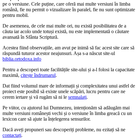
pe o versiune. Cele puține, care oferă mai multe versiuni în limba
română, fie nu permit o vizualizare în paralel, fie nu sunt optimizate
pentru mobil.
De asemenea, de cele mai multe ori, nu există posibilitatea de a
căuta iar acolo unde totuși există, nu este implementată o căutare
avansată în Sfânta Scriptură.
Acestea fiind observațiile, am avut pe inimă să fac acest site care să
răspundă tuturor acestor neajunsuri. Așa s-a născut site-ul
biblia.ortodoxa.info
Pentru a descoperi toate facilitățile site-ului și a-l folosi la capacitate
maximă,
citește îndrumarul
.
Dat fiind volumul mare de informații și complexitatea unui astfel de
proiect este posibil să existe unele scăpări, lucru pentru care ne
cerem iertare și vă rugăm să ni le
semnalați
.
Pe viitor, cu ajutorul lui Dumnezeu, intenționăm să adăugăm mai
multe versiuni românești vechi și o versiune în limba greacă cu un
lexicon care să ajute la înțelegerea sensurilor.
Dacă aveți propuneri sau descoperiți probleme, nu ezitați să ne
contactați
.