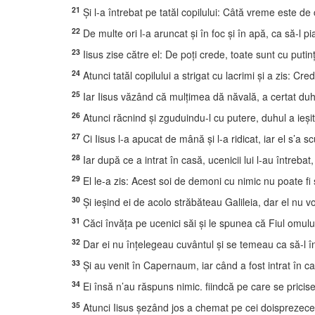
21
Şi l-a întrebat pe tatăl copilului: Câtă vreme este de
22
De multe ori l-a aruncat şi în foc şi în apă, ca să-l pi
23
Iisus zise către el: De poţi crede, toate sunt cu putin
24
Atunci tatăl copilului a strigat cu lacrimi şi a zis: C
25
Iar Iisus văzând că mulţimea dă năvală, a certat duhul 
26
Atunci răcnind şi zguduindu-l cu putere, duhul a ieşit
27
Ci Iisus l-a apucat de mână şi l-a ridicat, iar el s’a sc
28
Iar după ce a intrat în casă, ucenicii lui l-au întreba
29
El le-a zis: Acest soi de demoni cu nimic nu poate fi
30
Şi ieşind ei de acolo străbăteau Galileia, dar el nu vo
31
Căci învăţa pe ucenici săi şi le spunea că Fiul omului 
32
Dar ei nu înţelegeau cuvântul şi se temeau ca să-l î
33
Şi au venit în Capernaum, iar când a fost intrat în ca
34
Ei însă n’au răspuns nimic. fiindcă pe care se pricise
35
Atunci Iisus şezând jos a chemat pe cei doisprezece şi l