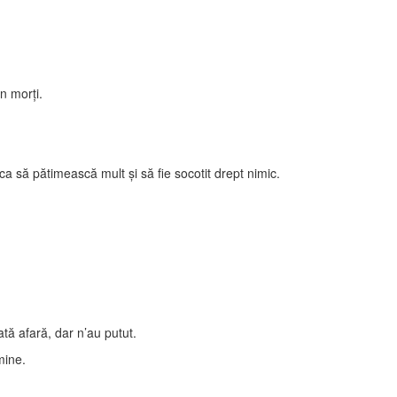
n morţi.
ca să pătimească mult şi să fie socotit drept nimic.
ată afară, dar n’au putut.
mine.