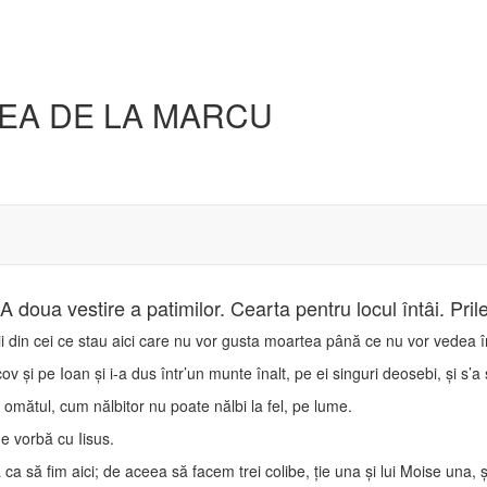
EA DE LA MARCU
 doua vestire a patimilor. Cearta pentru locul întâi. Prile
nii din cei ce stau aici care nu vor gusta moartea până ce nu vor vedea
v şi pe Ioan şi i-a dus într’un munte înalt, pe ei singuri deosebi, şi s’a 
a omătul, cum nălbitor nu poate nălbi la fel, pe lume.
de vorbă cu Iisus.
a să fim aici; de aceea să facem trei colibe, ţie una şi lui Moise una, şi 