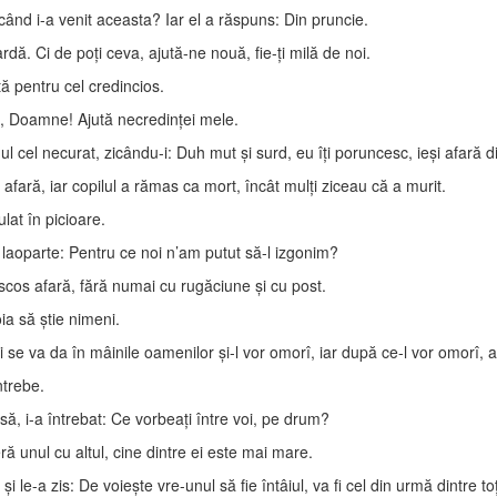
 când i-a venit aceasta? Iar el a răspuns: Din pruncie.
ardă. Ci de poţi ceva, ajută-ne nouă, fie-ţi milă de noi.
ţă pentru cel credincios.
red, Doamne! Ajută necredinţei mele.
cel necurat, zicându-i: Duh mut şi surd, eu îţi poruncesc, ieşi afară din 
 afară, iar copilul a rămas ca mort, încât mulţi ziceau că a murit.
ulat în picioare.
t, laoparte: Pentru ce noi n’am putut să-l izgonim?
 scos afară, fără numai cu rugăciune şi cu post.
ia să ştie nimeni.
se va da în mâinile oamenilor şi-l vor omorî, iar după ce-l vor omorî, a t
ntrebe.
să, i-a întrebat: Ce vorbeaţi între voi, pe drum?
ră unul cu altul, cine dintre ei este mai mare.
e-a zis: De voieşte vre-unul să fie întâiul, va fi cel din urmă dintre toţi 