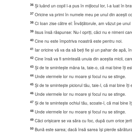
36
Şi luând un copil l-a pus în mijlocul lor, l-a luat în braţ
37
Oricine va primi în numele meu pe unul din aceşti co
38
Ci Ioan zise către el: Învăţătorule, am văzut pe unu
39
Iisus însă răspunse: Nu-l opriţi, căci nu e nimeni 
40
Cine nu este împotriva noastră este pentru noi.
41
Iar oricine vă va da să beţi fie şi un pahar de apă, î
42
Cine însă va fi sminteală unuia din aceştia micii, car
43
Şi de te sminteşte mâna ta, taie-o, că mai bine îţi es
44
Unde viermele lor nu moare şi focul nu se stinge.
45
Şi de te sminteşte piciorul tău, taie-l, că mai bine îţi
46
Unde viermele lor nu moare şi focul nu se stinge.
47
Şi de te sminteşte ochiul tău, scoate-l, că mai bine îţ
48
Unde viermele lor nu moare şi focul nu se stinge.
49
Căci orişicare se va săra cu foc, după cum orice jert
50
Bună este sarea; dacă însă sarea îşi pierde sărătura, c