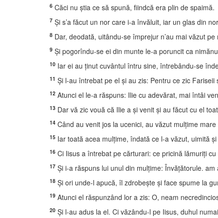
6
Căci nu ştia ce să spună, fiindcă era plin de spaimă.
7
Şi s’a făcut un nor care i-a învăluit, iar un glas din no
8
Dar, deodată, uitându-se împrejur n’au mai văzut pe n
9
Şi pogorîndu-se ei din munte le-a poruncit ca nimănui
10
Iar ei au ţinut cuvântul întru sine, întrebându-se în
11
Şi l-au întrebat pe el şi au zis: Pentru ce zic Fariseii 
12
Atunci el le-a răspuns: Ilie cu adevărat, mai întâi ve
13
Dar vă zic vouă că Ilie a şi venit şi au făcut cu el to
14
Când au venit jos la ucenici, au văzut mulţime mare î
15
Iar toată acea mulţime, îndată ce l-a văzut, uimită şi
16
Ci Iisus a întrebat pe cărturari: ce pricină lămuriţi cu
17
Şi i-a răspuns lui unul din mulţime: Învăţătorule. am
18
Şi ori unde-l apucă, îl zdrobeşte şi face spume la gură
19
Atunci el răspunzând lor a zis: O, neam necredincios
20
Şi l-au adus la el. Ci văzându-l pe Iisus, duhul num