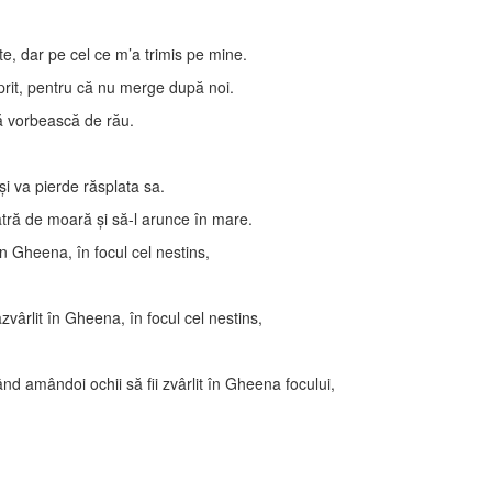
e, dar pe cel ce m’a trimis pe mine.
prit, pentru că nu merge după noi.
ă vorbească de rău.
şi va pierde răsplata sa.
iatră de moară şi să-l arunce în mare.
în Gheena, în focul cel nestins,
azvârlit în Gheena, în focul cel nestins,
ând amândoi ochii să fii zvârlit în Gheena focului,