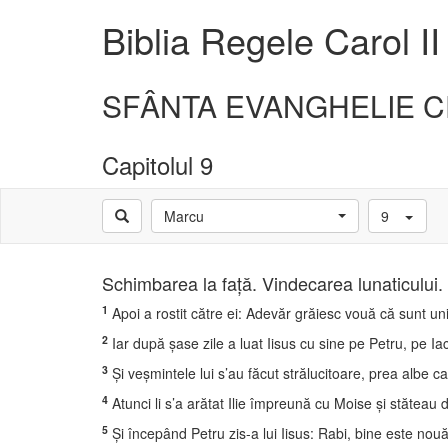
Biblia Regele Carol II
SFÂNTA EVANGHELIE C
Capitolul 9
Marcu
9
Schimbarea la faţă. Vindecarea lunaticului. A
1
Apoi a rostit către ei: Adevăr grăiesc vouă că sunt u
2
Iar după şase zile a luat Iisus cu sine pe Petru, pe Iaco
3
Şi veşmintele lui s’au făcut strălucitoare, prea albe c
4
Atunci li s’a arătat Ilie împreună cu Moise şi stăteau 
5
Şi începând Petru zis-a lui Iisus: Rabi, bine este nouă c