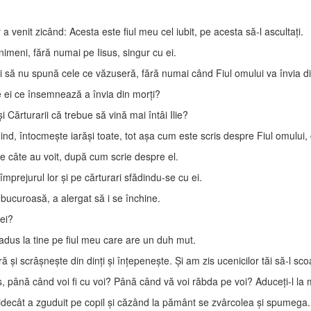
r a venit zicând: Acesta este fiul meu cel iubit, pe acesta să-l ascultaţi.
imeni, fără numai pe Iisus, singur cu ei.
 să nu spună cele ce văzuseră, fără numai când Fiul omului va învia di
de ei ce însemnează a învia din morţi?
şi Cărturarii că trebue să vină mai întâi Ilie?
nind, întocmeşte iarăşi toate, tot aşa cum este scris despre Fiul omului, 
ate câte au voit, după cum scrie despre el.
mprejurul lor şi pe cărturari sfădindu-se cu ei.
 bucuroasă, a alergat să i se închine.
 ei?
 adus la tine pe fiul meu care are un duh mut.
 şi scrâşneşte din dinţi şi înţepeneşte. Şi am zis ucenicilor tăi să-l sco
, până când voi fi cu voi? Până când vă voi răbda pe voi? Aduceţi-l la 
aidecât a zguduit pe copil şi căzând la pământ se zvârcolea şi spumega.