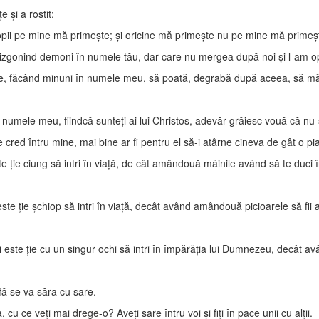
e şi a rostit:
pii pe mine mă primeşte; şi oricine mă primeşte nu pe mine mă primeşt
l izgonind demoni în numele tău, dar care nu mergea după noi şi l-am o
care, făcând minuni în numele meu, să poată, degrabă după aceea, să m
n numele meu, fiindcă sunteţi ai lui Christos, adevăr grăiesc vouă că nu-
e cred întru mine, mai bine ar fi pentru el să-i atârne cineva de gât o p
te ţie ciung să intri în viaţă, de cât amândouă mâinile având să te duci 
 este ţie şchiop să intri în viaţă, decât având amândouă picioarele să fii 
i este ţie cu un singur ochi să intri în împărăţia lui Dumnezeu, decât av
fă se va săra cu sare.
u ce veţi mai drege-o? Aveţi sare întru voi şi fiţi în pace unii cu alţii.