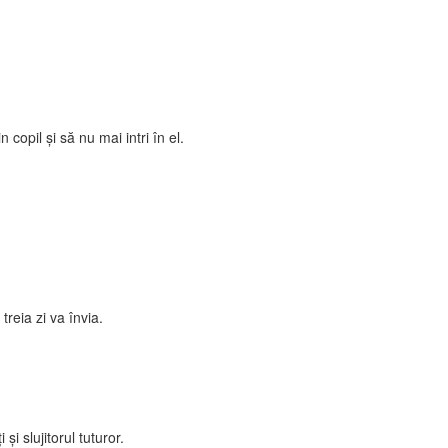
copil şi să nu mai intri în el.
reia zi va învia.
şi slujitorul tuturor.