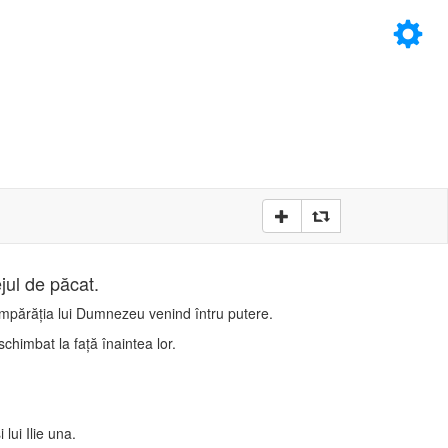
×
D
D
jul de păcat.
 împărăţia lui Dumnezeu venind întru putere.
schimbat la faţă înaintea lor.
lui Ilie una.