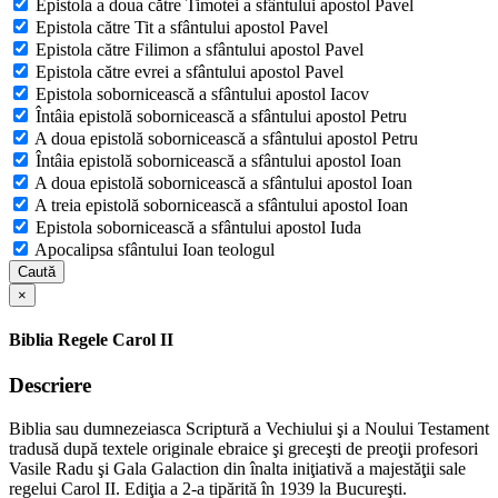
Epistola a doua către Timotei a sfântului apostol Pavel
Epistola către Tit a sfântului apostol Pavel
Epistola către Filimon a sfântului apostol Pavel
Epistola către evrei a sfântului apostol Pavel
Epistola sobornicească a sfântului apostol Iacov
Întâia epistolă sobornicească a sfântului apostol Petru
A doua epistolă sobornicească a sfântului apostol Petru
Întâia epistolă sobornicească a sfântului apostol Ioan
A doua epistolă sobornicească a sfântului apostol Ioan
A treia epistolă sobornicească a sfântului apostol Ioan
Epistola sobornicească a sfântului apostol Iuda
Apocalipsa sfântului Ioan teologul
Caută
×
Biblia Regele Carol II
Descriere
Biblia sau dumnezeiasca Scriptură a Vechiului şi a Noului Testament
tradusă după textele originale ebraice şi greceşti de preoţii profesori
Vasile Radu şi Gala Galaction din înalta iniţiativă a majestăţii sale
regelui Carol II. Ediţia a 2-a tipărită în 1939 la Bucureşti.