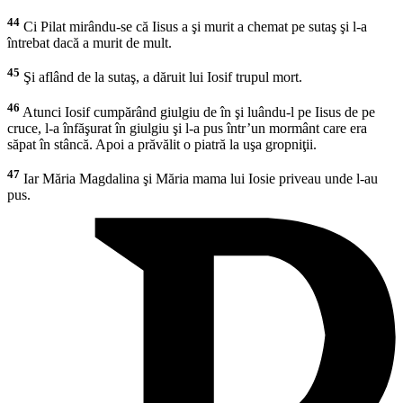
44
Ci Pilat mirându-se că Iisus a şi murit a chemat pe sutaş şi l-a
întrebat dacă a murit de mult.
45
Şi aflând de la sutaş, a dăruit lui Iosif trupul mort.
46
Atunci Iosif cumpărând giulgiu de în şi luându-l pe Iisus de pe
cruce, l-a înfăşurat în giulgiu şi l-a pus într’un mormânt care era
săpat în stâncă. Apoi a prăvălit o piatră la uşa gropniţii.
47
Iar Măria Magdalina şi Măria mama lui Iosie priveau unde l-au
pus.