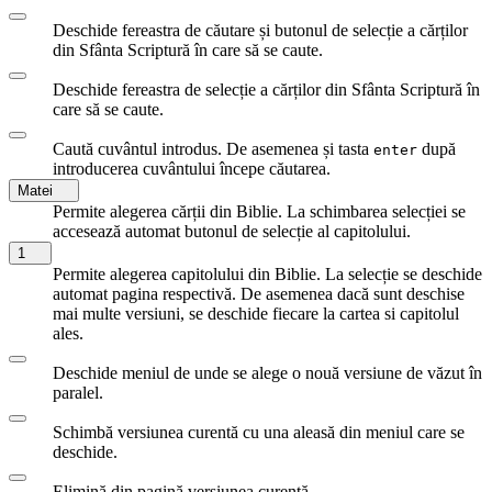
Deschide fereastra de căutare și butonul de selecție a cărților
din Sfânta Scriptură în care să se caute.
Deschide fereastra de selecție a cărților din Sfânta Scriptură în
care să se caute.
Caută cuvântul introdus. De asemenea și tasta
după
enter
introducerea cuvântului începe căutarea.
Matei
Permite alegerea cărții din Biblie. La schimbarea selecției se
accesează automat butonul de selecție al capitolului.
1
Permite alegerea capitolului din Biblie. La selecție se deschide
automat pagina respectivă. De asemenea dacă sunt deschise
mai multe versiuni, se deschide fiecare la cartea si capitolul
ales.
Deschide meniul de unde se alege o nouă versiune de văzut în
paralel.
Schimbă versiunea curentă cu una aleasă din meniul care se
deschide.
Elimină din pagină versiunea curentă.