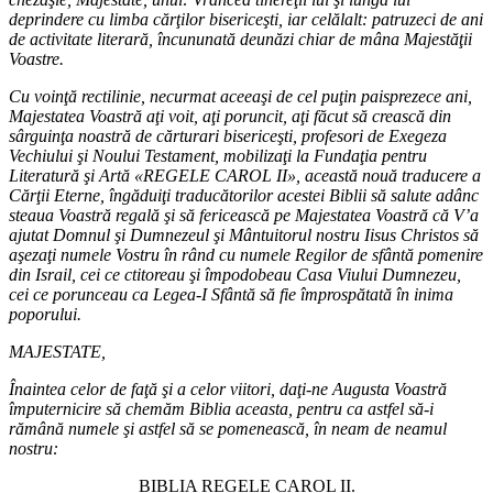
deprindere cu limba cărţilor bisericeşti, iar celălalt: patruzeci de ani
de activitate literară, încununată deunăzi chiar de mâna Majestăţii
Voastre.
Cu voinţă rectilinie, necurmat aceeaşi de cel puţin paisprezece ani,
Majestatea Voastră aţi voit, aţi poruncit, aţi făcut să crească din
sârguinţa noastră de cărturari bisericeşti, profesori de Exegeza
Vechiului şi Noului Testament, mobilizaţi la Fundaţia pentru
Literatură şi Artă «REGELE CAROL II», această nouă traducere a
Cărţii Eterne, îngăduiţi traducătorilor acestei Biblii să salute adânc
steaua Voastră regală şi să fericească pe Majestatea Voastră că V’a
ajutat Domnul şi Dumnezeul şi Mântuitorul nostru Iisus Christos să
aşezaţi numele Vostru în rând cu numele Regilor de sfântă pomenire
din Israil, cei ce ctitoreau şi împodobeau Casa Viului Dumnezeu,
cei ce porunceau ca Legea-I Sfântă să fie împrospătată în inima
poporului.
MAJESTATE,
Înaintea celor de faţă şi a celor viitori, daţi-ne Augusta Voastră
împuternicire să chemăm Biblia aceasta, pentru ca astfel să-i
rămână numele şi astfel să se pomenească, în neam de neamul
nostru:
BIBLIA REGELE CAROL II.