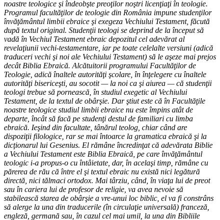
noastre teologice şi îndeobşte preoţilor noştri licenţiaţi în teologie.
Programul facultăţilor de teologie din România impune studenţilor
învăţământul limbii ebraice şi exegeza Vechiului Testament, făcută
după textul original. Studenţii teologi se deprind de la început să
vadă în Vechiul Testament ebraic depozitul cel adevărat al
revelaţiunii vechi-testamentare, iar pe toate celelalte versiuni (adică
traduceri vechi şi noi ale Vechiului Testament) să le aşeze mai prejos
decât Biblia Ebraică. Alcătuitorii programului Facultăţilor de
Teologie, adică înaltele autorităţi şcolare, în înţelegere cu înaltele
autorităţi bisericeşti, au socotit — la noi ca şi aiurea — că studenţii
teologi trebue să pornească, în studiul exegetic al Vechiului
Testament, de la textul de obârşie. Dar ştiut este că în Facultăţile
noastre teologice studiul limbii ebraice nu este împins atât de
departe, încât să facă pe studenţi destul de familiari cu limba
ebraică. Ieşind din facultate, tânărul teolog, chiar când are
dispoziţii filologice, rar se mai întoarce la gramatica ebraică şi la
dicţionarul lui Gesenius. El rămâne încredinţat că adevărata Biblie
a Vechiului Testament este Biblia Ebraică, pe care învăţământul
teologic i-a propus-o cu întâietate, dar, în acelaşi timp, rămâne cu
părerea de rău că între el şi textul ebraic nu există nici legătură
directă, nici tălmaci ortodox. Mai târziu, când, în viaţa lui de preot
sau în cariera lui de profesor de religie, va avea nevoie să
stabilească starea de obârşie a vre-unui loc biblic, el va fi constrâns
să alerge la una din traducerile (în circulaţie universală) franceză,
engleză, germană sau, în cazul cel mai umil, la una din Bibliile