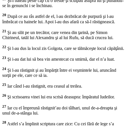
Şi-l băteau peste cap cu o trestie şi scuipau asupra lui şi punându-
se în genunchi i se închinau.
20
După ce au râs astfel de el, l-au dezbrăcat de purpură şi l-au
îmbrăcat cu hainele lui. Apoi l-au dus afară ca să-l răstignească.
21
Şi au silit pe un trecător, care venea din ţarină, pe Simon
Chirineul, tatăl lui Alexandru şi al lui Rufu, să ducă crucea lui.
22
Şi l-au dus la locul zis Golgota, care se tălmăceşte locul căpăţânii.
23
Şi i-au dat lui să bea vin amestecat cu smirnă, dar el n’a luat.
24
Şi l-au răstignit şi au împărţit între ei veşmintele lui, aruncând
sorţii pe ele, care ce să ia.
25
Iar când l-au răstignit, era ceasul al treilea.
26
Şi scrisoarea vinei lui era scrisă deasupra: împăratul Iudeilor.
27
Iar cu el împreună răstignit’au doi tâlhari, unul de-a-dreapta şi
unul de-a-stânga lui.
28
Astfel s’a împlinit scriptura care zice: Cu cei fără de lege s’a