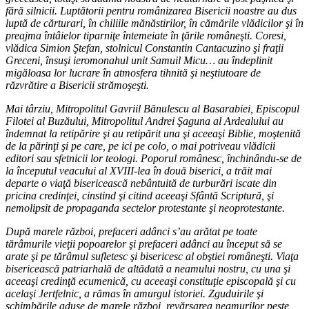
fără silnicii. Luptătorii pentru românizarea Bisericii noastre au dus
luptă de cărturari, în chiliile mănăstirilor, în cămările vlădicilor şi în
preajma întâielor tiparniţe întemeiate în ţările româneşti. Coresi,
vlădica Simion Ştefan, stolnicul Constantin Cantacuzino şi fraţii
Greceni, însuşi ieromonahul unit Samuil Micu… au îndeplinit
migăloasa lor lucrare în atmosfera tihnită şi neştiutoare de
răzvrătire a Bisericii strămoşeşti.
Mai târziu, Mitropolitul Gavriil Bănulescu al Basarabiei, Episcopul
Filotei al Buzăului, Mitropolitul Andrei Şaguna al Ardealului au
îndemnat la retipărire şi au retipărit una şi aceeaşi Biblie, moştenită
de la părinţi şi pe care, pe ici pe colo, o mai potriveau vlădicii
editori sau sfetnicii lor teologi. Poporul românesc, închinându-se de
la începutul veacului al XVIII-lea în două biserici, a trăit mai
departe o viaţă bisericească nebântuită de turburări iscate din
pricina credinţei, cinstind şi citind aceeaşi Sfântă Scriptură, şi
nemolipsit de propaganda sectelor protestante şi neoprotestante.
După marele război, prefaceri adânci s’au arătat pe toate
tărâmurile vieţii popoarelor şi prefaceri adânci au început să se
arate şi pe tărâmul sufletesc şi bisericesc al obştiei româneşti. Viaţa
bisericească patriarhală de altădată a neamului nostru, cu una şi
aceeaşi credinţă ecumenică, cu aceeaşi constituţie episcopală şi cu
acelaşi Jertfelnic, a rămas în amurgul istoriei. Zguduirile şi
schimbările aduse de marele război, revărsarea neamurilor peste