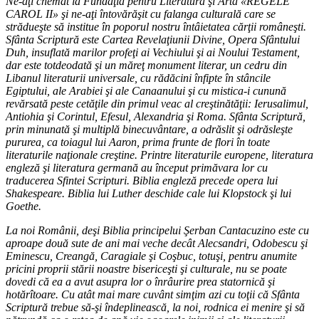
Ne-aţi chemat la Fundaţia pentru Literatură şi Artă «REGELE
CAROL II» şi ne-aţi întovărăşit cu falanga culturală care se
strădueşte să institue în poporul nostru întâietatea cărţii româneşti.
Sfânta Scriptură este Cartea Revelaţiunii Divine, Opera Sfântului
Duh, insuflată marilor profeţi ai Vechiului şi ai Noului Testament,
dar este totdeodată şi un măreţ monument literar, un cedru din
Libanul literaturii universale, cu rădăcini înfipte în stâncile
Egiptului, ale Arabiei şi ale Canaanului şi cu mistica-i cunună
revărsată peste cetăţile din primul veac al creştinătăţii: Ierusalimul,
Antiohia şi Corintul, Efesul, Alexandria şi Roma. Sfânta Scriptură,
prin minunată şi multiplă binecuvântare, a odrăslit şi odrăsleşte
pururea, ca toiagul lui Aaron, prima frunte de flori în toate
literaturile naţionale creştine. Printre literaturile europene, literatura
engleză şi literatura germană au început primăvara lor cu
traducerea Sfintei Scripturi. Biblia engleză precede opera lui
Shakespeare. Biblia lui Luther deschide cale lui Klopstock şi lui
Goethe.
La noi Românii, deşi Biblia principelui Şerban Cantacuzino este cu
aproape două sute de ani mai veche decât Alecsandri, Odobescu şi
Eminescu, Creangă, Caragiale şi Coşbuc, totuşi, pentru anumite
pricini proprii stării noastre bisericeşti şi culturale, nu se poate
dovedi că ea a avut asupra lor o înrâurire prea statornică şi
hotărîtoare. Cu atât mai mare cuvânt simţim azi cu toţii că Sfânta
Scriptură trebue să-şi îndeplinească, la noi, rodnica ei menire şi să