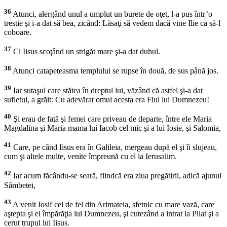
36
Atunci, alergând unul a umplut un burete de oţet, l-a pus într’o
trestie şi i-a dat să bea, zicând: Lăsaţi să vedem dacă vine Ilie ca să-l
coboare.
37
Ci Iisus scoţând un strigăt mare şi-a dat duhul.
38
Atunci catapeteasma templului se rupse în două, de sus până jos.
39
Iar sutaşul care stătea în dreptul lui, văzând că astfel şi-a dat
sufletul, a grăit: Cu adevărat omul acesta era Fiul lui Dumnezeu!
40
Şi erau de faţă şi femei care priveau de departe, între ele Maria
Magdalina şi Maria mama lui Iacob cel mic şi a lui Iosie, şi Salomia,
41
Care, pe când Iisus era în Galileia, mergeau după el şi îi slujeau,
cum şi altele multe, venite împreună cu el la Ierusalim.
42
Iar acum făcându-se seară, fiindcă era ziua pregătirii, adică ajunul
Sâmbetei,
43
A venit Iosif cel de fel din Arimateia, sfetnic cu mare vază, care
aştepta şi el împărăţia lui Dumnezeu, şi cutezând a intrat la Pilat şi a
cerut trupul lui Iisus.