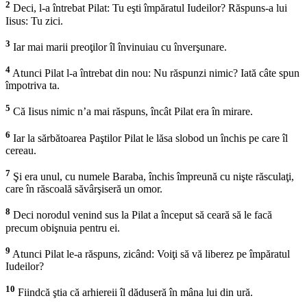
2
Deci, l-a întrebat Pilat: Tu eşti împăratul Iudeilor? Răspuns-a lui
Iisus: Tu zici.
3
Iar mai marii preoţilor îl învinuiau cu înverşunare.
4
Atunci Pilat l-a întrebat din nou: Nu răspunzi nimic? Iată câte spun
împotriva ta.
5
Că Iisus nimic n’a mai răspuns, încât Pilat era în mirare.
6
Iar la sărbătoarea Paştilor Pilat le lăsa slobod un închis pe care îl
cereau.
7
Şi era unul, cu numele Baraba, închis împreună cu nişte răsculaţi,
care în răscoală săvârşiseră un omor.
8
Deci norodul venind sus la Pilat a început să ceară să le facă
precum obişnuia pentru ei.
9
Atunci Pilat le-a răspuns, zicând: Voiţi să vă liberez pe împăratul
Iudeilor?
10
Fiindcă ştia că arhiereii îl dăduseră în mâna lui din ură.