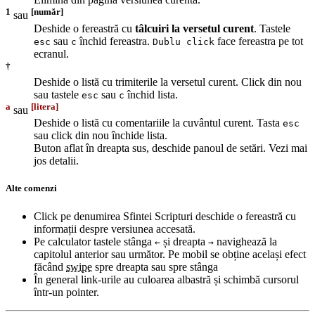
1
[număr]
sau
Deshide o fereastră cu
tâlcuiri la versetul curent
. Tastele
sau
închid fereastra.
face fereastra pe tot
esc
c
Dublu click
ecranul.
†
Deshide o listă cu trimiterile la versetul curent. Click din nou
sau tastele
sau
închid lista.
esc
c
a
[litera]
sau
Deshide o listă cu comentariile la cuvântul curent. Tasta
esc
sau click din nou închide lista.
Buton aflat în dreapta sus, deschide panoul de setări. Vezi mai
jos detalii.
Alte comenzi
Click pe denumirea Sfintei Scripturi deschide o fereastră cu
informații despre versiunea accesată.
Pe calculator tastele stânga
și dreapta
navighează la
←
→
capitolul anterior sau următor. Pe mobil se obține același efect
făcând
swipe
spre dreapta sau spre stânga
În general link-urile au culoarea albastră și schimbă cursorul
într-un pointer.