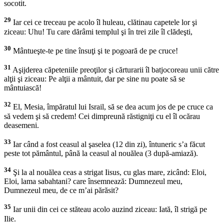
socotit.
29
Iar cei ce treceau pe acolo îl huleau, clătinau capetele lor şi
ziceau: Uhu! Tu care dărâmi templul şi în trei zile îl clădeşti,
30
Mântueşte-te pe tine însuţi şi te pogoară de pe cruce!
31
Aşijderea căpeteniile preoţilor şi cărturarii îl batjocoreau unii către
alţii şi ziceau: Pe alţii a mântuit, dar pe sine nu poate să se
mântuiască!
32
El, Mesia, împăratul lui Israil, să se dea acum jos de pe cruce ca
să vedem şi să credem! Cei dimpreună răstigniţi cu el îl ocărau
deasemeni.
33
Iar când a fost ceasul al şaselea (12 din zi), întuneric s’a făcut
peste tot pământul, până la ceasul al nouălea (3 după-amiază).
34
Şi la al nouălea ceas a strigat Iisus, cu glas mare, zicând: Eloi,
Eloi, lama sabahtani? care însemnează: Dumnezeul meu,
Dumnezeul meu, de ce m’ai părăsit?
35
Iar unii din cei ce stăteau acolo auzind ziceau: Iată, îl strigă pe
Ilie.