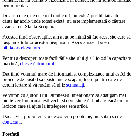
pentru mobil.
De asemenea, de cele mai multe ori, nu există posibilitatea de a
căuta iar acolo unde totuși există, nu este implementată o căutare
avansată în Sfânta Scriptură.
Acestea fiind observațiile, am avut pe inimă să fac acest site care să
răspundă tuturor acestor neajunsuri. Așa s-a născut site-ul
biblia.ortodoxa.info
Pentru a descoperi toate facilitățile site-ului și a-l folosi la capacitate
maximă,
citește îndrumarul
.
Dat fiind volumul mare de informații și complexitatea unui astfel de
proiect este posibil să existe unele scăpări, lucru pentru care ne
cerem iertare și vă rugăm să ni le
semnalați
.
Pe viitor, cu ajutorul lui Dumnezeu, intenționăm să adăugăm mai
multe versiuni românești vechi și o versiune în limba greacă cu un
lexicon care să ajute la înțelegerea sensurilor.
Dacă aveți propuneri sau descoperiți probleme, nu ezitați să ne
contactați
.
Postfață