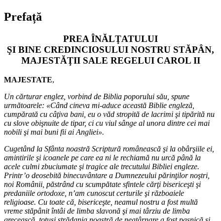
Prefață
PREA ÎNĂLŢATULUI
ŞI BINE CREDINCIOSULUI NOSTRU STĂPÂN,
MAJESTĂŢII SALE REGELUI CAROL II
MAJESTATE
,
Un cărturar englez, vorbind de Biblia poporului său, spune
următoarele: «Când cineva mi-aduce această Biblie engleză,
cumpărată cu câţiva bani, eu o văd stropită de lacrimi şi tipărită nu
cu slove obişnuite de tipar, ci cu viul sânge al unora dintre cei mai
nobili şi mai buni fii ai Angliei».
Cugetând la Sfânta noastră Scriptură românească şi la obârşiile ei,
amintirile şi icoanele pe care ea ni le rechiamă nu urcă până la
acele culmi zbuciumate şi tragice ale trecutului Bibliei engleze.
Printr’o deosebită binecuvântare a Dumnezeului părinţilor noştri,
noi Românii, păstrând cu scumpătate sfintele cărţi bisericeşti şi
predaniile ortodoxe, n’am cunoscut certurile şi războaiele
religioase. Cu toate că, bisericeşte, neamul nostru a fost multă
vreme stăpânit întâi de limba slavonă şi mai târziu de limba
grecească, totuşi strădania noastră de neatârnare a fost paşnică şi