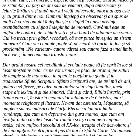
se schimbă, cu paşi de ani sau de veacuri, după amestecate şi
felurite înrâuriri şi după mersul vieţii universale, întocmai aşa este
şi cu graiul dintre noi. Oamenii înţelepţi au observat şi au spus de
mult că vorba omului îndeplineşte o slujbă în unele privinţe
asemănătoare cu slujba îndeplinită de monetă. Cuvântul este un
mijloc de contact, de schimb şi (ca şi la bani) de adunare de comori.
Cui i-a trecut prin gând, vreodată, că s’ar putea înveşnici un sistem
monetar? Care om cuminte poate să ne ceară să oprim în loc şi să
proclamăm «Ne varietur» cutare vârstă sau cutare fază a unei limbi,
încă vie şi în necontenită transformare?
Dar graiul nostru cel neodihnit şi evolutiv poate să fie oprit în loc şi
lăsat moştenire celor ce ne vor urma: pe plăci de aramă, pe ziduri
de temple şi de mausolee, în operele poeţilor de geniu şi în
traducerile Sfintei Scripturi. Sfânta Scriptură are, de trei mii de ani,
puterea să fixeze, pe calea popoarelor şi în viaţa limbilor, unele
etape ale lexicului şi ale sintaxei. Când şi când, Biblia înscrie, prin
traducerea ei, în istoria neamurilor iubitoare de Christos, mari
momente religioase şi literare. Ne-am dat osteneala, Majestate, să
umplem sacrele măsuri ale Cărţii Eterne cu lamura limbii
româneşti, aşa cum am deprins-o din gura mamei, aşa cum am
învăţat-o din cărţile clasicilor români şi aşa cum ne-o impune
astăzi, către mijlocul secolului al XX-lea, treapta ei de dezvoltare şi
de îmbogăţire. Pentru graiul pus de noi în Sfânta Carte, Vă aducem
chezăşie, Majestate, unul: Vrancea tinereţii lui şi lunga lui