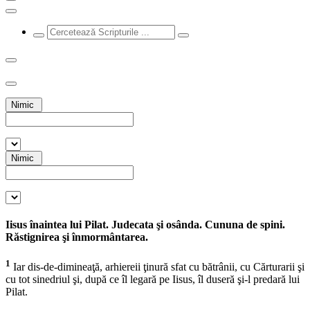
Nimic
Nimic
Iisus înaintea lui Pilat. Judecata şi osânda. Cununa de spini.
Răstignirea şi înmormântarea.
1
Iar dis-de-dimineaţă, arhiereii ţinură sfat cu bătrânii, cu Cărturarii şi
cu tot sinedriul şi, după ce îl legară pe Iisus, îl duseră şi-l predară lui
Pilat.