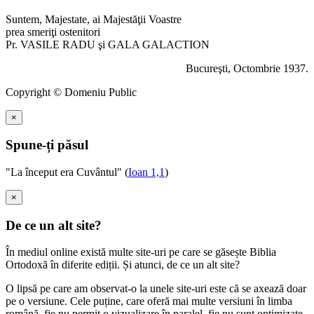
Suntem, Majestate, ai Majestăţii Voastre
prea smeriţi ostenitori
Pr. VASILE RADU şi GALA GALACTION
Bucureşti, Octombrie 1937.
Copyright © Domeniu Public
×
Spune-ți păsul
"La început era Cuvântul" (
Ioan 1,1
)
×
De ce un alt site?
În mediul online există multe site-uri pe care se găsește Biblia
Ortodoxă în diferite ediții. Și atunci, de ce un alt site?
O lipsă pe care am observat-o la unele site-uri este că se axează doar
pe o versiune. Cele puține, care oferă mai multe versiuni în limba
română, fie nu permit o vizualizare în paralel, fie nu sunt optimizate