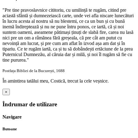
"Pre tine pravoslavnice cititoriu, cu umilință te rugăm, citind pre
aciastă sfântă și dumnezeiască carte, unde vei afla niscare lunecături
în lucru acesta al nostru să nu blestemi, ce ca un bun și cu bună
inemă îndireptează și nu ne pune întru ponos, ce iartă, că și noi
suntem oameni, aseamene pătimași ținuți de slabă fire, carea nu lasă
nici pre un om a râmănea fără greșeala, că pre cât am putut cu
nevoință am lucrat, și pre cum am aflat în izvod așa am dat și în
tipariu. Ce te rugăm iartă, ca și tu să dobândești ertăciune de la prea
Puternicul Dumnezău, al căruia dar și milă, și noi îl rugăm să fie cu
tine pururea."
Postfața Bibliei de la București, 1688
În amintirea tatălui meu, Costică, trecut la cele veșnice.
×
Îndrumar de utilizare
Navigare
Butoane