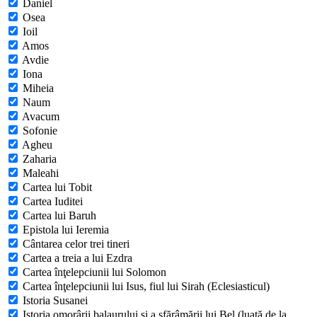
Daniel
Osea
Ioil
Amos
Avdie
Iona
Miheia
Naum
Avacum
Sofonie
Agheu
Zaharia
Maleahi
Cartea lui Tobit
Cartea Iuditei
Cartea lui Baruh
Epistola lui Ieremia
Cântarea celor trei tineri
Cartea a treia a lui Ezdra
Cartea înţelepciunii lui Solomon
Cartea înţelepciunii lui Isus, fiul lui Sirah (Eclesiasticul)
Istoria Susanei
Istoria omorârii balaurului şi a sfărâmării lui Bel (luată de la