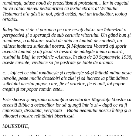
româneşti, aduse nouă de prozelitismul protestant… Iar în cugetul
lui va rătăci mereu nedomirirea că textul ebraic al Vechiului
Testament n’a găsit la noi, până astăzi, nici un traducător, teolog
ortodox.
Îndeplinind zi de zi porunca pe care ne-aţi dat-o, am întrevăzut o
perspectivă şi o speranţă de sub cerurile viitorului. Un gând bun şi
românesc, o adăstare, astăzi de abia cu lumină de candelă, au
nălucit înaintea sufletului nostru. Şi Majestatea Voastră aţi sporit
această lumină şi aţi făcut să tresară de nădejde inima noastră,
rostind la Blaj, la serbările «Astrei», în ziua de 20 Septemvrie 1936,
aceste cuvinte, vrednice să fie păstrate pe table de aramă:
«… toţi cei ce simt româneşte şi creştineşte să-şi întindă mâna peste
nevoile, peste micile deosebiri ale zilei şi să lucreze la plămădirea
sufletului acestui popor, care, fie el ortodox, fie el unit, tot popor
creştin şi tot popor român este».
Este sfioasa şi negrăita năzuinţă a servitorilor Majestăţii Voastre ca
această Biblie a ostenelilor lor să ajungă într’o zi – după ce va fi
cunoscută, discutată, verificată – Biblia neamului nostru întreg şi a
viitoarei noastre reîntâlniri bisericeşti.
MAJESTATE,