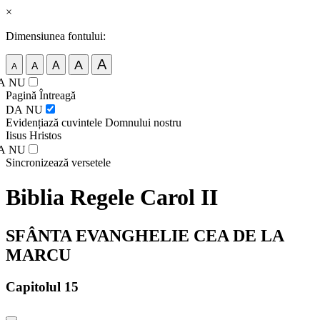
×
Dimensiunea fontului:
A
A
A
A
A
A
NU
Pagină Întreagă
DA
NU
Evidențiază cuvintele Domnului nostru
Iisus Hristos
A
NU
Sincronizează versetele
Biblia Regele Carol II
SFÂNTA EVANGHELIE CEA DE LA
MARCU
Capitolul 15