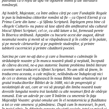
pătrundă ca o reţea de apă vie ogoarele inimii şi ale literaturii
româneşti.
Aţi hotărît, Majestate, ca între atâtea cărţi pe care Fundaţiile Regale
le pun la îndemâna cititorilor români să fie – ca Operă Eternă şi ca
Prima Carte din lume – şi Sfânta Scriptură. Înţelegem prea bine că
«Regele Culturii» nu putea să lase afară din amfiteatrul său cultural
blocul Sfintei Scripturi, cel ce, cu altă lature a lui, formează perete
în Biserica străbună. Aşteptăm cu bucurie acest dar august, dăruit
neamului nostru şi menit să se răspândească şi în colibe şi în palate,
şi pe mesele cărturarilor şi pe pupitrele studenţilor, şi printre
iubitorii cucerniciei şi printre căutătorii poeziei.
Sarcina pe care ne-aţi dat-o şi care a însemnat o culminaţie în
străduinţele noastre şi în munca noastră ştiută şi neştiută, începută
de câteva decenii, ne-a pus statornic înainte problema limbii literare
cuvenite unei traduceri a Sfintei Scripturi. Ne-am silit să ţinem, în
traducerea aceasta, o cale mijlocie, nelăsăndu-ne înduplecaţi nici
de cei ce doreau să regăsească în noua Biblie toate arhaismele şi tot
graiul traducătorilor Bibliei de la 1688, nici de progresiştii şi
neolatiniştii de azi, care ar voi să şteargă din limba noastră toate
dovezile lungului nostru trai laolaltă cu alte neamuri fără de obârşie
romană. Este un adevăr pe care îl întărim cu smerenie în faţa
Majestăţii Voastre: graiul omului are în el nestatornicia şi fluiditatea
a tot ce este omenesc şi pământesc. După cum în moravuri, în port,
în traiul zilnic, în diferitele aspecte ale vieţii sociale, totul se mişcă şi