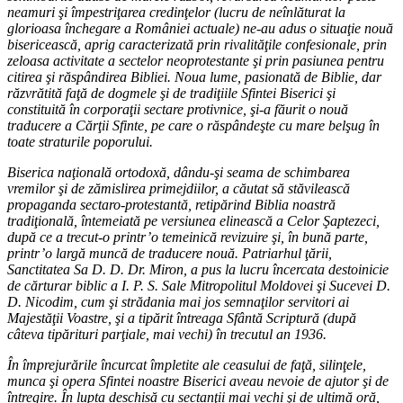
neamuri şi împestriţarea credinţelor (lucru de neînlăturat la
glorioasa închegare a României actuale) ne-au adus o situaţie nouă
bisericească, aprig caracterizată prin rivalităţile confesionale, prin
zeloasa activitate a sectelor neoprotestante şi prin pasiunea pentru
citirea şi răspândirea Bibliei. Noua lume, pasionată de Biblie, dar
răzvrătită faţă de dogmele şi de tradiţiile Sfintei Biserici şi
constituită în corporaţii sectare protivnice, şi-a făurit o nouă
traducere a Cărţii Sfinte, pe care o răspândeşte cu mare belşug în
toate straturile poporului.
Biserica naţională ortodoxă, dându-şi seama de schimbarea
vremilor şi de zămislirea primejdiilor, a căutat să stăvilească
propaganda sectaro-protestantă, retipărind Biblia noastră
tradiţională, întemeiată pe versiunea elinească a Celor Şaptezeci,
după ce a trecut-o printr’o temeinică revizuire şi, în bună parte,
printr’o largă muncă de traducere nouă. Patriarhul ţării,
Sanctitatea Sa D. D. Dr. Miron, a pus la lucru încercata destoinicie
de cărturar biblic a I. P. S. Sale Mitropolitul Moldovei şi Sucevei D.
D. Nicodim, cum şi strădania mai jos semnaţilor servitori ai
Majestăţii Voastre, şi a tipărit întreaga Sfântă Scriptură (după
câteva tipărituri parţiale, mai vechi) în trecutul an 1936.
În împrejurările încurcat împletite ale ceasului de faţă, silinţele,
munca şi opera Sfintei noastre Biserici aveau nevoie de ajutor şi de
întregire. În lupta deschisă cu sectanţii mai vechi şi de ultimă oră,