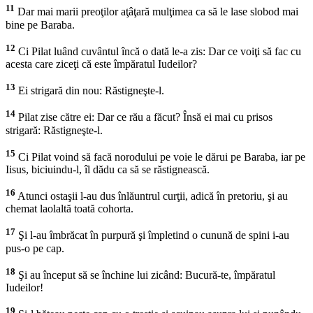
11
Dar mai marii preoţilor aţâţară mulţimea ca să le lase slobod mai
bine pe Baraba.
12
Ci Pilat luând cuvântul încă o dată le-a zis: Dar ce voiţi să fac cu
acesta care ziceţi că este împăratul Iudeilor?
13
Ei strigară din nou: Răstigneşte-l.
14
Pilat zise către ei: Dar ce rău a făcut? Însă ei mai cu prisos
strigară: Răstigneşte-l.
15
Ci Pilat voind să facă norodului pe voie le dărui pe Baraba, iar pe
Iisus, biciuindu-l, îl dădu ca să se răstignească.
16
Atunci ostaşii l-au dus înlăuntrul curţii, adică în pretoriu, şi au
chemat laolaltă toată cohorta.
17
Şi l-au îmbrăcat în purpură şi împletind o cunună de spini i-au
pus-o pe cap.
18
Şi au început să se închine lui zicând: Bucură-te, împăratul
Iudeilor!
19