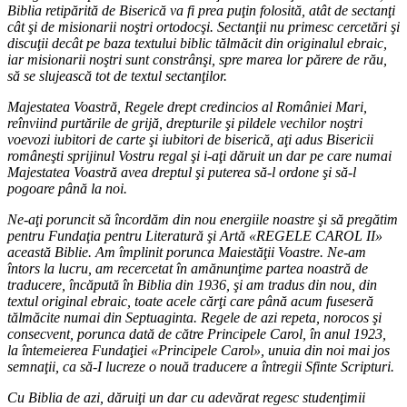
Biblia retipărită de Biserică va fi prea puţin folosită, atât de sectanţi
cât şi de misionarii noştri ortodocşi. Sectanţii nu primesc cercetări şi
discuţii decât pe baza textului biblic tălmăcit din originalul ebraic,
iar misionarii noştri sunt constrânşi, spre marea lor părere de rău,
să se slujească tot de textul sectanţilor.
Majestatea Voastră, Regele drept credincios al României Mari,
reînviind purtările de grijă, drepturile şi pildele vechilor noştri
voevozi iubitori de carte şi iubitori de biserică, aţi adus Bisericii
româneşti sprijinul Vostru regal şi i-aţi dăruit un dar pe care numai
Majestatea Voastră avea dreptul şi puterea să-l ordone şi să-l
pogoare până la noi.
Ne-aţi poruncit să încordăm din nou energiile noastre şi să pregătim
pentru Fundaţia pentru Literatură şi Artă «REGELE CAROL II»
această Biblie. Am împlinit porunca Maiestăţii Voastre. Ne-am
întors la lucru, am recercetat în amănunţime partea noastră de
traducere, încăpută în Biblia din 1936, şi am tradus din nou, din
textul original ebraic, toate acele cărţi care până acum fuseseră
tălmăcite numai din Septuaginta. Regele de azi repeta, norocos şi
consecvent, porunca dată de către Principele Carol, în anul 1923,
la întemeierea Fundaţiei «Principele Carol», unuia din noi mai jos
semnaţii, ca să-I lucreze o nouă traducere a întregii Sfinte Scripturi.
Cu Biblia de azi, dăruiţi un dar cu adevărat regesc studenţimii