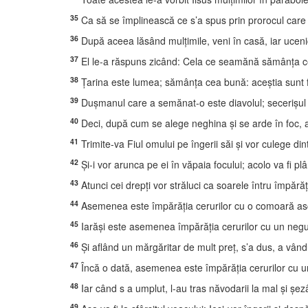
35
Ca să se împlinească ce s’a spus prin prorocul care 
36
După aceea lăsând mulţimile, veni în casă, iar ucenic
37
El le-a răspuns zicând: Cela ce seamănă sămânţa ce
38
Ţarina este lumea; sămânţa cea bună: aceştia sunt fiii 
39
Duşmanul care a semănat-o este diavolul; secerişul est
40
Deci, după cum se alege neghina şi se arde în foc, astf
41
Trimite-va Fiul omului pe îngerii săi şi vor culege din
42
Şi-i vor arunca pe ei în văpaia focului; acolo va fi plâ
43
Atunci cei drepţi vor străluci ca soarele întru împărăţ
44
Asemenea este împărăţia cerurilor cu o comoară ascu
45
Iarăşi este asemenea împărăţia cerurilor cu un negu
46
Şi aflând un mărgăritar de mult preţ, s’a dus, a vând
47
Încă o dată, asemenea este împărăţia cerurilor cu un
48
Iar când s a umplut, l-au tras năvodarii la mal şi şe
49