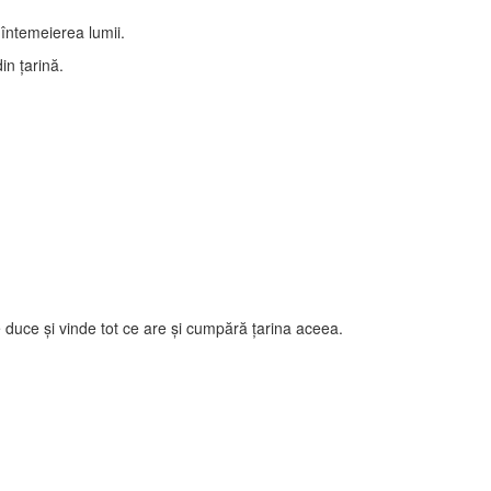
întemeierea lumii.
in ţarină.
duce şi vinde tot ce are şi cumpără ţarina aceea.