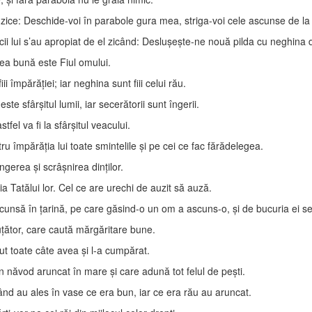
zice: Deschide-voi în parabole gura mea, striga-voi cele ascunse de la 
ii lui s’au apropiat de el zicând: Desluşeşte-ne nouă pilda cu neghina d
a bună este Fiul omului.
împărăţiei; iar neghina sunt fiii celui rău.
e sfârşitul lumii, iar secerătorii sunt îngerii.
el va fi la sfârşitul veacului.
tru împărăţia lui toate smintelile şi pe cei ce fac fărădelegea.
ngerea şi scrâşnirea dinţilor.
ia Tatălui lor. Cel ce are urechi de auzit să auză.
nsă în ţarină, pe care găsind-o un om a ascuns-o, şi de bucuria ei se 
ţător, care caută mărgăritare bune.
ut toate câte avea şi l-a cumpărat.
 năvod aruncat în mare şi care adună tot felul de peşti.
zând au ales în vase ce era bun, iar ce era rău au aruncat.