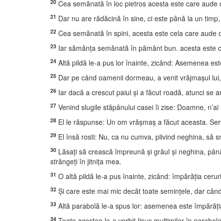
20
Cea semănată în loc pietros acesta este care aude cu
21
Dar nu are rădăcină în sine, ci este până la un timp
22
Cea semănată în spini, acesta este cela care aude cuv
23
Iar sămânţa semănată în pământ bun. acesta este care 
24
Altă pildă le-a pus lor înainte, zicând: Asemenea es
25
Dar pe când oamenii dormeau, a venit vrăjmaşul lui,
26
Iar dacă a crescut paiul şi a făcut roadă, atunci se a
27
Venind slugile stăpânului casei îi zise: Doamne, n’
28
El le răspunse: Un om vrăşmaş a făcut aceasta. Servito
29
El însă rosti: Nu, ca nu cumva, plivind neghina, să sm
30
Lăsaţi să crească împreună şi grâul şi neghina, până la
strângeţi în jitniţa mea.
31
O altă pildă le-a pus înainte, zicând: împărăţia ceru
32
Şi care este mai mic decât toate seminţele, dar când 
33
Altă parabolă le-a spus lor: asemenea este împărăţia 
34
Toate acestea le-a vorbit Iisus mulţimilor în parabole