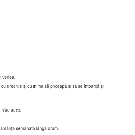
ţi vedea.
cu urechile şi cu inima să priceapă şi să se întoarcă şi
 n’au auzit.
te sămânţa semănată lângă drum.