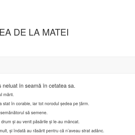
EA DE LA MATEI
s neluat în seamă în cetatea sa.
l mării.
 a stat în corabie, iar tot norodul şedea pe ţărm.
şit semănătorul să semene.
rum şi au venit păsările şi le-au mâncat.
lt, şi îndată au răsărit pentru că n’aveau strat adânc.