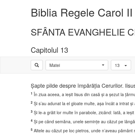
Biblia Regele Carol II
SFÂNTA EVANGHELIE C
Capitolul 13
Matei
13
Şapte pilde despre împărăţia Cerurilor. Iisu
1
În ziua aceea, a ieşit Iisus din casă şi a şezut la ţărmu
2
Şi s’au adunat la el gloate multe, aşa încât a intrat şi
3
Şi le-a grăit lor multe în parabole, zicând: Iată, a ie
4
Şi pe când semăna, unele seminţe au căzut pe lângă d
5
Altele au căzut pe loc pietros, unde n’aveau pământ mu