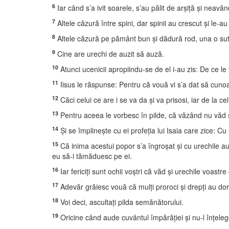
6
Iar când s’a ivit soarele, s’au pălit de arşiţă şi neavâ
7
Altele căzură între spini, dar spinii au crescut şi le-au
8
Altele căzură pe pământ bun şi dădură rod, una o sută, 
9
Cine are urechi de auzit să auză.
10
Atunci ucenicii apropiindu-se de el i-au zis: De ce le 
11
Iisus le răspunse: Pentru că vouă vi s’a dat să cunoaşt
12
Căci celui ce are i se va da şi va prisosi, iar de la cel
13
Pentru aceea le vorbesc în pilde, că văzând nu văd ş
14
Şi se împlineşte cu ei profeţia lui Isaia care zice: Cu 
15
Că inima acestui popor s’a îngroşat şi cu urechile aud
eu să-i tămăduesc pe ei.
16
Iar fericiţi sunt ochii voştri că văd şi urechile voastre
17
Adevăr grăiesc vouă că mulţi proroci şi drepţi au dorit 
18
Voi deci, ascultaţi pilda semănătorului.
19
Oricine când aude cuvântul împărăţiei şi nu-l înţele