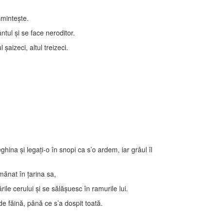
sminteşte.
tul şi se face neroditor.
aizeci, altul treizeci.
.
?
ghina şi legaţi-o în snopi ca s’o ardem, iar grâul îl
mănat în ţarina sa,
le cerului şi se sălăşuesc în ramurile lui.
e făină, până ce s’a dospit toată.