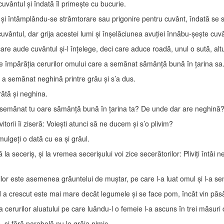
vântul şi îndată îl primeşte cu bucurie.
, şi întâmplându-se strâmtorare sau prigonire pentru cuvânt, îndată se 
ântul, dar grija acestei lumi şi înşelăciunea avuţiei înnăbu-şeşte cuvân
aude cuvântul şi-l înţelege, deci care aduce roadă, unul o sută, altul ş
te împărăţia cerurilor omului care a semănat sămânţă bună în ţarina sa
 a semănat neghină printre grâu şi s’a dus.
rătă şi neghina.
ai semănat tu oare sămânţă bună în ţarina ta? De unde dar are neghină
rii îi ziseră: Voieşti atunci să ne ducem şi s’o plivim?
ulgeţi o dată cu ea şi grâul.
 seceriş, şi la vremea secerişului voi zice secerătorilor: Pliviţi întâi ne
rilor este asemenea grăuntelui de muştar, pe care l-a luat omul şi l-a se
a crescut este mai mare decât legumele şi se face pom, încât vin păsări
cerurilor aluatului pe care luându-l o femeie l-a ascuns în trei măsuri d
, şi fără parabolă nu le grăia nimic.