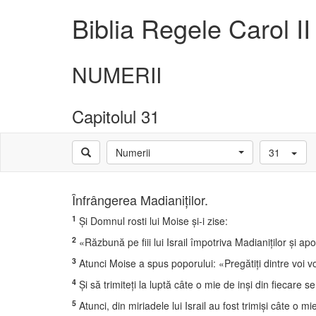
Biblia Regele Carol II
NUMERII
Capitolul 31
Numerii
31
Înfrângerea Madianiţilor.
1
Şi Domnul rosti lui Moise şi-i zise:
2
«Răzbună pe fiii lui Israil împotriva Madianiţilor şi ap
3
Atunci Moise a spus poporului: «Pregătiţi dintre voi v
4
Şi să trimiteţi la luptă câte o mie de inşi din fiecare sem
5
Atunci, din miriadele lui Israil au fost trimişi câte o 