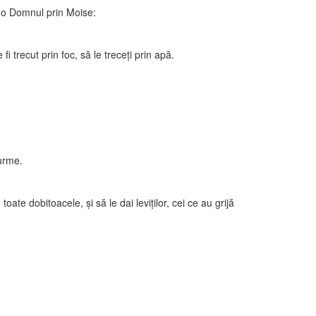
t-o Domnul prin Moise:
fi trecut prin foc, să le treceţi prin apă.
turme.
toate dobitoacele, şi să le dai leviţilor, cei ce au grijă