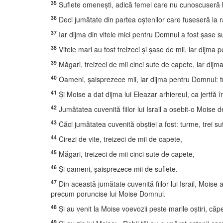
35
Suflete omeneşti, adică femei care nu cunoscuseră bă
36
Deci jumătate din partea oştenilor care fuseseră la răz
37
Iar dijma din vitele mici pentru Domnul a fost şase su
38
Vitele mari au fost treizeci şi şase de mii, iar dijm
39
Măgari, treizeci de mii cinci sute de capete, iar dij
40
Oameni, şaisprezece mii, iar dijma pentru Domnul: tr
41
Şi Moise a dat dijma lui Eleazar arhiereul, ca jertf
42
Jumătatea cuvenită fiilor lui Israil a osebit-o Moise d
43
Căci jumătatea cuvenită obştiei a fost: turme, trei sut
44
Cirezi de vite, treizeci de mii de capete,
45
Măgari, treizeci de mii cinci sute de capete,
46
Şi oameni, şaisprezece mii de suflete.
47
Din această jumătate cuvenită fiilor lui Israil, Moise a
precum poruncise lui Moise Domnul.
48
Şi au venit la Moise voevozii peste marile oştiri, căpet
49