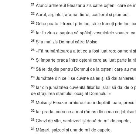
21
Atunci arhiereul Eleazar a zis către oştenii care se 
22
Aurul, argintul, arama, fierul, cositorul şi plumbul,
23
Orice poate fi trecut prin foc, să le treceţi prin foc, ca
24
Iar în ziua a şaptea să spălaţi veşmintele voastre ca să
25
Şi a mai zis Domnul către Moise:
26
«Fă numărătoarea a tot ce a fost luat rob: oameni şi v
27
Şi împarte prada între oştenii care au luat parte la ră
28
Să iei dajdie pentru Domnul de la oştenii care au mers
29
Jumătate din ce li se cuvine să iei şi să dai arhiereu
30
Iar din jumătatea cuvenită fiilor lui Israil să dai de o 
de străjuirea sfântului locaş al Domnului.»
31
Moise şi Eleazar arhiereul au îndeplinit toate, prec
32
Iar prada, ceea ce a mai rămas din ceea ce jefuiseră 
33
Cirezi de vite, şaptezeci şi două de mii de capete,
34
Măgari, şaizeci şi una de mii de capete,