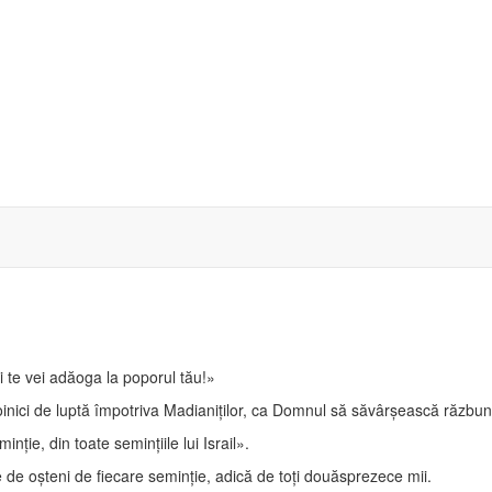
oi te vei adăoga la poporul tău!»
oinici de luptă împotriva Madianiţilor, ca Domnul să săvârşească răzbun
inţie, din toate seminţiile lui Israil».
mie de oşteni de fiecare seminţie, adică de toţi douăsprezece mii.