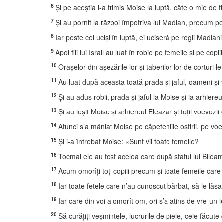
6
Şi pe aceştia i-a trimis Moise la luptă, câte o mie de 
7
Şi au pornit la război împotriva lui Madian, precum por
8
Iar peste cei ucişi în luptă, ei uciseră pe regii Madiani
9
Apoi fiii lui Israil au luat în robie pe femeile şi pe copii
10
Oraşelor din aşezările lor şi taberilor lor de corturi le
11
Au luat după aceasta toată prada şi jaful, oameni şi v
12
Şi au adus robii, prada şi jaful la Moise şi la arhiereu
13
Şi au ieşit Moise şi arhiereul Eleazar şi toţii voevozii
14
Atunci s’a mâniat Moise pe căpeteniile oştirii, pe voev
15
Şi i-a întrebat Moise: «Sunt vii toate femeile?
16
Tocmai ele au fost acelea care după sfatul lui Bileam a
17
Acum omorîţi toţi copiii precum şi toate femeile car
18
Iar toate fetele care n’au cunoscut bărbat, să le lăsaţ
19
Iar care din voi a omorît om, ori s’a atins de vre-un leş
20
Să curăţiţi veşmintele, lucrurile de piele, cele făcut