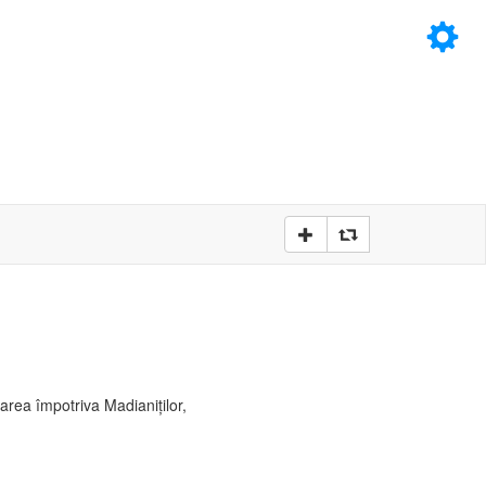
×
D
D
area împotriva Madianiţilor,