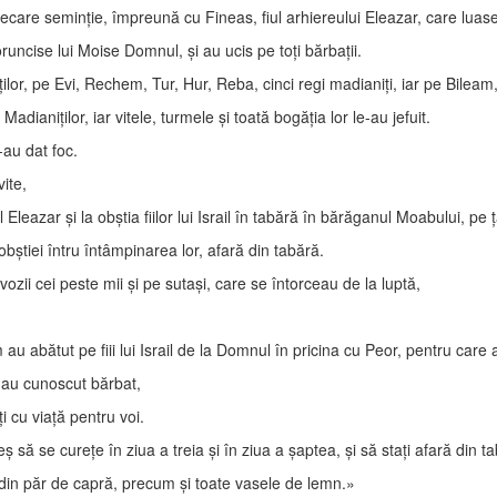
fiecare seminţie, împreună cu Fineas, fiul arhiereului Eleazar, care luase
uncise lui Moise Domnul, şi au ucis pe toţi bărbaţii.
ţilor, pe Evi, Rechem, Tur, Hur, Reba, cinci regi madianiţi, iar pe Bileam, 
i Madianiţilor, iar vitele, turmele şi toată bogăţia lor le-au jefuit.
-au dat foc.
ite,
l Eleazar şi la obştia fiilor lui Israil în tabără în bărăganul Moabului, pe 
 obştiei întru întâmpinarea lor, afară din tabără.
ozii cei peste mii şi pe sutaşi, care se întorceau de la luptă,
u abătut pe fiii lui Israil de la Domnul în pricina cu Peor, pentru care 
e au cunoscut bărbat,
i cu viaţă pentru voi.
 să se cureţe în ziua a treia şi în ziua a şaptea, şi să staţi afară din tabă
e din păr de capră, precum şi toate vasele de lemn.»