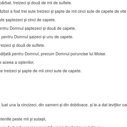
rbat, treizeci şi două de mii de suflete.
boi a fost trei sute treizeci şi şapte de mii cinci sute de capete de vite
te şaptezeci şi cinci de capete.
a pentru Domnul şaptezeci şi două de capete.
ma pentru Domnul şaizeci şi unu de capete.
eizeci şi două de suflete.
ă înălţată pentru Domnul, precum Domnul poruncise lui Moise.
e aceea a oştenilor,
e treizeci şi şapte de mii cinci sute de capete.
 luat una la cincizeci, din oameni şi din dobitoace, şi le-a dat leviţilor 
eniile peste mii şi sutaşii,