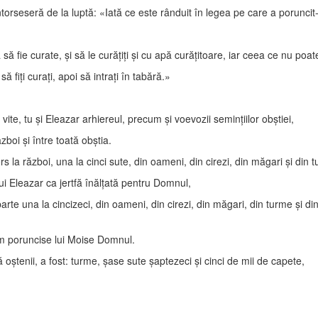
întorseseră de la luptă: «Iată ce este rânduit în legea pe care a porunci
 să fie curate, şi să le curăţiţi şi cu apă curăţitoare, iar ceea ce nu poate 
 fiţi curaţi, apoi să intraţi în tabără.»
ite, tu şi Eleazar arhiereul, precum şi voevozii seminţiilor obştiei,
zboi şi între toată obştia.
 la război, una la cinci sute, din oameni, din cirezi, din măgari şi din 
lui Eleazar ca jertfă înălţată pentru Domnul,
parte una la cincizeci, din oameni, din cirezi, din măgari, din turme şi din 
um poruncise lui Moise Domnul.
oştenii, a fost: turme, şase sute şaptezeci şi cinci de mii de capete,