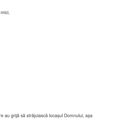
 mici,
care au grijă să străjuiască locaşul Domnului, aşa