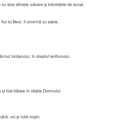
 cu sine sfintele odoare şi trâmbiţele de sunat.
fiul lui Beor, îl omorîră cu sabia.
ţărmul Iordanului, în dreptul Ierihonului.
a şi fost bătaie în obştia Domnului.
ră, voi şi robii voştri.