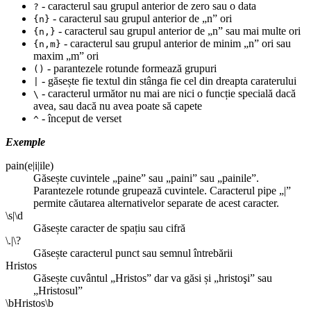
- caracterul sau grupul anterior de zero sau o data
?
- caracterul sau grupul anterior de „n” ori
{n}
- caracterul sau grupul anterior de „n” sau mai multe ori
{n,}
- caracterul sau grupul anterior de minim „n” ori sau
{n,m}
maxim „m” ori
- parantezele rotunde formează grupuri
()
- găsește fie textul din stânga fie cel din dreapta caraterului
|
- caracterul următor nu mai are nici o funcție specială dacă
\
avea, sau dacă nu avea poate să capete
- început de verset
^
Exemple
pain(e|i|ile)
Găsește cuvintele „paine” sau „paini” sau „painile”.
Parantezele rotunde grupează cuvintele. Caracterul pipe „|”
permite căutarea alternativelor separate de acest caracter.
\s|\d
Găsește caracter de spațiu sau cifră
\.|\?
Găsește caracterul punct sau semnul întrebării
Hristos
Găsește cuvântul „Hristos” dar va găsi și „hristoşi” sau
„Hristosul”
\bHristos\b