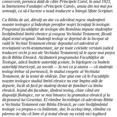
consecvent, porunca dată de către Principele Carol, în anul 1923,
la întemeierea Fundaţiei «Principele Carol», unuia din noi mai jos
semnaţii, ca să-I lucreze o nouă traducere a întregii Sfinte Scripturi.
Cu Biblia de azi, dăruiţi un dar cu adevărat regesc studenţimii
noastre teologice şi îndeobşte preoţilor noştri licenţiaţi în teologie.
Programul facultăţilor de teologie din România impune studenţilor
învăţământul limbii ebraice şi exegeza Vechiului Testament, făcută
după textul original. Studenţii teologi se deprind de la început să
vadă în Vechiul Testament ebraic depozitul cel adevărat al
revelaţiunii vechi-testamentare, iar pe toate celelalte versiuni (adică
traduceri vechi şi noi ale Vechiului Testament) să le aşeze mai prejos
decât Biblia Ebraică. Alcătuitorii programului Facultăţilor de
Teologie, adică înaltele autorităţi şcolare, în înţelegere cu înaltele
autorităţi bisericeşti, au socotit — la noi ca şi aiurea — că studenţii
teologi trebue să pornească, în studiul exegetic al Vechiului
Testament, de la textul de obârşie. Dar ştiut este că în Facultăţile
noastre teologice studiul limbii ebraice nu este împins atât de
departe, încât să facă pe studenţi destul de familiari cu limba
ebraică. Ieşind din facultate, tânărul teolog, chiar când are
dispoziţii filologice, rar se mai întoarce la gramatica ebraică şi la
dicţionarul lui Gesenius. El rămâne încredinţat că adevărata Biblie
a Vechiului Testament este Biblia Ebraică, pe care învăţământul
teologic i-a propus-o cu întâietate, dar, în acelaşi timp, rămâne cu
părerea de rău că între el şi textul ebraic nu există nici legătură