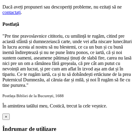
Dacă aveți propuneri sau descoperiți probleme, nu ezitați să ne
contactați
.
Postfață
"Pre tine pravoslavnice cititoriu, cu umilință te rugăm, citind pre
aciastă sfântă și dumnezeiască carte, unde vei afla niscare lunecături
în lucru acesta al nostru să nu blestemi, ce ca un bun și cu bună
inemă îndireptează și nu ne pune întru ponos, ce iartă, că și noi
suntem oameni, aseamene pătimași ținuți de slabă fire, carea nu lasă
nici pre un om a râmănea fără greșeala, că pre cât am putut cu
nevoință am lucrat, și pre cum am aflat în izvod așa am dat și în
tipariu. Ce te rugăm iartă, ca și tu să dobândești ertăciune de la prea
Puternicul Dumnezău, al căruia dar și milă, și noi îl rugăm să fie cu
tine pururea."
Postfața Bibliei de la București, 1688
În amintirea tatălui meu, Costică, trecut la cele veșnice.
×
Îndrumar de utilizare