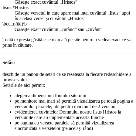
Găsește exact cuvântul „Hristos”
Iisus.*Hristos
Găsește versetul in care apare mai intai cuvântul „Iisus” apoi
în același verset și cuvântul „Hristos”
\bcu..n(t|d)\b
Găsește exact cuvântul „curând” sau „cuvânt”
Toată expresia găsită este marcată pe site pentru a vedea exact ce s-a
prins în căutare.
Setări
deschide un panou de setări ce se resetează la fiecare redeschidere a
browser-ului.
Setările de aici permit:
alegerea dimensiunii fontului site-ului
pe monitore mai mari să permită vizualizarea pe toată pagina a
versiunilor paralele; util pentru mai mult de 2 versiuni
evidențierea cuvintelor Domnului nostru Iisus Hristos la
versiunile care au implementată această funcție
pe pagina cu versete paralele să permită vizualizarea
sincronizată a versetelor (pe același rând)