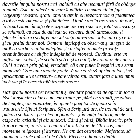
dovezile lungului nostru trai laolaltă cu alte neamuri fără de obârşie
romană. Este un adevăr pe care îl întărim cu smerenie în faţa
Majestăţii Voastre: graiul omului are în el nestatornicia şi fluiditatea
a tot ce este omenesc şi pământesc. După cum în moravuri, în port,
în traiul zilnic, în diferitele aspecte ale vieţii sociale, totul se mişcă şi
se schimbă, cu paşi de ani sau de veacuri, după amestecate şi
felurite înrâuriri şi după mersul vieţii universale, întocmai aşa este
şi cu graiul dintre noi. Oamenii înţelepţi au observat şi au spus de
mult că vorba omului îndeplineşte o slujbă în unele privinţe
asemănătoare cu slujba îndeplinită de monetă. Cuvântul este un
mijloc de contact, de schimb şi (ca şi la bani) de adunare de comori.
Cui i-a trecut prin gând, vreodată, că s’ar putea înveşnici un sistem
monetar? Care om cuminte poate să ne ceară să oprim în loc şi să
proclamăm «Ne varietur» cutare vârstă sau cutare fază a unei limbi,
încă vie şi în necontenită transformare?
Dar graiul nostru cel neodihnit şi evolutiv poate să fie oprit în loc şi
lăsat moştenire celor ce ne vor urma: pe plăci de aramă, pe ziduri
de temple şi de mausolee, în operele poeţilor de geniu şi în
traducerile Sfintei Scripturi. Sfânta Scriptură are, de trei mii de ani,
puterea să fixeze, pe calea popoarelor şi în viaţa limbilor, unele
etape ale lexicului şi ale sintaxei. Când şi când, Biblia înscrie, prin
traducerea ei, în istoria neamurilor iubitoare de Christos, mari
momente religioase şi literare. Ne-am dat osteneala, Majestate, să
umplem sacrele măsuri ale Cărţii Eterne cu lamura limbii