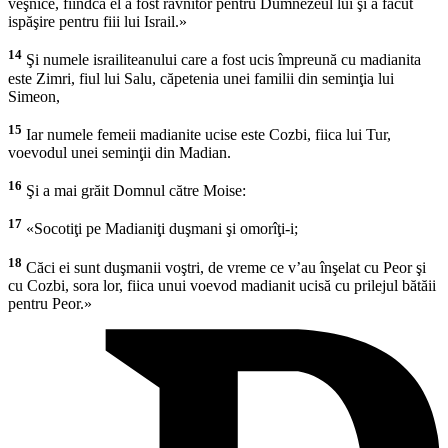
veşnice, fiindcă el a fost râvnitor pentru Dumnezeul lui şi a făcut
ispăşire pentru fiii lui Israil.»
14
Şi numele israiliteanului care a fost ucis împreună cu madianita
este Zimri, fiul lui Salu, căpetenia unei familii din seminţia lui
Simeon,
15
Iar numele femeii madianite ucise este Cozbi, fiica lui Tur,
voevodul unei seminţii din Madian.
16
Şi a mai grăit Domnul către Moise:
17
«Socotiţi pe Madianiţi duşmani şi omorîţi-i;
18
Căci ei sunt duşmanii voştri, de vreme ce v’au înşelat cu Peor şi
cu Cozbi, sora lor, fiica unui voevod madianit ucisă cu prilejul bătăii
pentru Peor.»