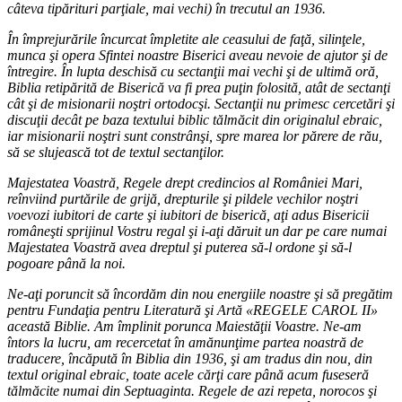
câteva tipărituri parţiale, mai vechi) în trecutul an 1936.
În împrejurările încurcat împletite ale ceasului de faţă, silinţele,
munca şi opera Sfintei noastre Biserici aveau nevoie de ajutor şi de
întregire. În lupta deschisă cu sectanţii mai vechi şi de ultimă oră,
Biblia retipărită de Biserică va fi prea puţin folosită, atât de sectanţi
cât şi de misionarii noştri ortodocşi. Sectanţii nu primesc cercetări şi
discuţii decât pe baza textului biblic tălmăcit din originalul ebraic,
iar misionarii noştri sunt constrânşi, spre marea lor părere de rău,
să se slujească tot de textul sectanţilor.
Majestatea Voastră, Regele drept credincios al României Mari,
reînviind purtările de grijă, drepturile şi pildele vechilor noştri
voevozi iubitori de carte şi iubitori de biserică, aţi adus Bisericii
româneşti sprijinul Vostru regal şi i-aţi dăruit un dar pe care numai
Majestatea Voastră avea dreptul şi puterea să-l ordone şi să-l
pogoare până la noi.
Ne-aţi poruncit să încordăm din nou energiile noastre şi să pregătim
pentru Fundaţia pentru Literatură şi Artă «REGELE CAROL II»
această Biblie. Am împlinit porunca Maiestăţii Voastre. Ne-am
întors la lucru, am recercetat în amănunţime partea noastră de
traducere, încăpută în Biblia din 1936, şi am tradus din nou, din
textul original ebraic, toate acele cărţi care până acum fuseseră
tălmăcite numai din Septuaginta. Regele de azi repeta, norocos şi