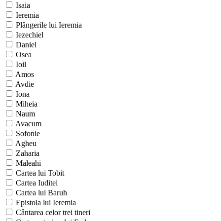
Isaia
Ieremia
Plângerile lui Ieremia
Iezechiel
Daniel
Osea
Ioil
Amos
Avdie
Iona
Miheia
Naum
Avacum
Sofonie
Agheu
Zaharia
Maleahi
Cartea lui Tobit
Cartea Iuditei
Cartea lui Baruh
Epistola lui Ieremia
Cântarea celor trei tineri