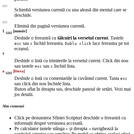
Schimbă versiunea curentă cu una aleasă din meniul care se
deschide.
Elimină din pagină versiunea curentă.
1
[număr]
sau
Deshide o fereastră cu
tâlcuiri la versetul curent
. Tastele
sau
închid fereastra.
face fereastra pe tot
esc
c
Dublu click
ecranul.
†
Deshide o listă cu trimiterile la versetul curent. Click din nou
sau tastele
sau
închid lista.
esc
c
a
[litera]
sau
Deshide o listă cu comentariile la cuvântul curent. Tasta
esc
sau click din nou închide lista.
Buton aflat în dreapta sus, deschide panoul de setări. Vezi mai
jos detalii.
Alte comenzi
Click pe denumirea Sfintei Scripturi deschide o fereastră cu
informații despre versiunea accesată.
Pe calculator tastele stânga
și dreapta
navighează la
←
→
capitolul anterior sau următor. Pe mobil se obține același efect