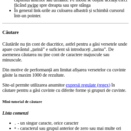
făcând
swipe
spre dreapta sau spre stânga
În general link-urile au culoarea albastră și schimbă cursorul
într-un pointer.
Căutare
Căutările nu țin cont de diacritice, astfel pentru a găsi versetele unde
apare cuvântul „țarină” e suficient să introduceți „tarina”. De
asemenea căutarea nu ține cont de caractere majuscule sau
minuscule.
Din motive de performanță am limitat afișarea versetelor cu cuvinte
găsite la maxim 1000 de rezultate.
Site-ul permite utilizarea anumitor
expresii regulate (regex)
în
căutare pentru a găsi cuvinte cu diferite forme și grupuri de cuvinte.
Mini-tutorial de căutare
Lista comenzi
- un singur caracte, orice caracter
.
- caracterul sau grupul anterior de zero sau mai multe ori
*