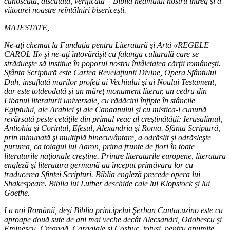
cunoscută, discutată, verificată – Biblia neamului nostru întreg şi a
viitoarei noastre reîntâlniri bisericeşti.
MAJESTATE,
Ne-aţi chemat la Fundaţia pentru Literatură şi Artă «REGELE
CAROL II» şi ne-aţi întovărăşit cu falanga culturală care se
strădueşte să institue în poporul nostru întâietatea cărţii româneşti.
Sfânta Scriptură este Cartea Revelaţiunii Divine, Opera Sfântului
Duh, insuflată marilor profeţi ai Vechiului şi ai Noului Testament,
dar este totdeodată şi un măreţ monument literar, un cedru din
Libanul literaturii universale, cu rădăcini înfipte în stâncile
Egiptului, ale Arabiei şi ale Canaanului şi cu mistica-i cunună
revărsată peste cetăţile din primul veac al creştinătăţii: Ierusalimul,
Antiohia şi Corintul, Efesul, Alexandria şi Roma. Sfânta Scriptură,
prin minunată şi multiplă binecuvântare, a odrăslit şi odrăsleşte
pururea, ca toiagul lui Aaron, prima frunte de flori în toate
literaturile naţionale creştine. Printre literaturile europene, literatura
engleză şi literatura germană au început primăvara lor cu
traducerea Sfintei Scripturi. Biblia engleză precede opera lui
Shakespeare. Biblia lui Luther deschide cale lui Klopstock şi lui
Goethe.
La noi Românii, deşi Biblia principelui Şerban Cantacuzino este cu
aproape două sute de ani mai veche decât Alecsandri, Odobescu şi
Eminescu, Creangă, Caragiale şi Coşbuc, totuşi, pentru anumite