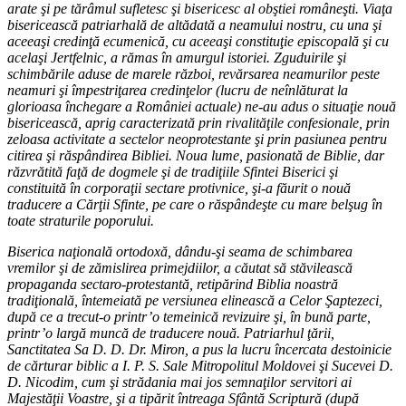
arate şi pe tărâmul sufletesc şi bisericesc al obştiei româneşti. Viaţa
bisericească patriarhală de altădată a neamului nostru, cu una şi
aceeaşi credinţă ecumenică, cu aceeaşi constituţie episcopală şi cu
acelaşi Jertfelnic, a rămas în amurgul istoriei. Zguduirile şi
schimbările aduse de marele război, revărsarea neamurilor peste
neamuri şi împestriţarea credinţelor (lucru de neînlăturat la
glorioasa închegare a României actuale) ne-au adus o situaţie nouă
bisericească, aprig caracterizată prin rivalităţile confesionale, prin
zeloasa activitate a sectelor neoprotestante şi prin pasiunea pentru
citirea şi răspândirea Bibliei. Noua lume, pasionată de Biblie, dar
răzvrătită faţă de dogmele şi de tradiţiile Sfintei Biserici şi
constituită în corporaţii sectare protivnice, şi-a făurit o nouă
traducere a Cărţii Sfinte, pe care o răspândeşte cu mare belşug în
toate straturile poporului.
Biserica naţională ortodoxă, dându-şi seama de schimbarea
vremilor şi de zămislirea primejdiilor, a căutat să stăvilească
propaganda sectaro-protestantă, retipărind Biblia noastră
tradiţională, întemeiată pe versiunea elinească a Celor Şaptezeci,
după ce a trecut-o printr’o temeinică revizuire şi, în bună parte,
printr’o largă muncă de traducere nouă. Patriarhul ţării,
Sanctitatea Sa D. D. Dr. Miron, a pus la lucru încercata destoinicie
de cărturar biblic a I. P. S. Sale Mitropolitul Moldovei şi Sucevei D.
D. Nicodim, cum şi strădania mai jos semnaţilor servitori ai
Majestăţii Voastre, şi a tipărit întreaga Sfântă Scriptură (după