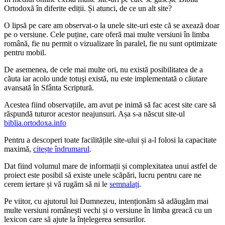
Ortodoxă în diferite ediții. Și atunci, de ce un alt site?
O lipsă pe care am observat-o la unele site-uri este că se axează doar
pe o versiune. Cele puține, care oferă mai multe versiuni în limba
română, fie nu permit o vizualizare în paralel, fie nu sunt optimizate
pentru mobil.
De asemenea, de cele mai multe ori, nu există posibilitatea de a
căuta iar acolo unde totuși există, nu este implementată o căutare
avansată în Sfânta Scriptură.
Acestea fiind observațiile, am avut pe inimă să fac acest site care să
răspundă tuturor acestor neajunsuri. Așa s-a născut site-ul
biblia.ortodoxa.info
Pentru a descoperi toate facilitățile site-ului și a-l folosi la capacitate
maximă,
citește îndrumarul
.
Dat fiind volumul mare de informații și complexitatea unui astfel de
proiect este posibil să existe unele scăpări, lucru pentru care ne
cerem iertare și vă rugăm să ni le
semnalați
.
Pe viitor, cu ajutorul lui Dumnezeu, intenționăm să adăugăm mai
multe versiuni românești vechi și o versiune în limba greacă cu un
lexicon care să ajute la înțelegerea sensurilor.