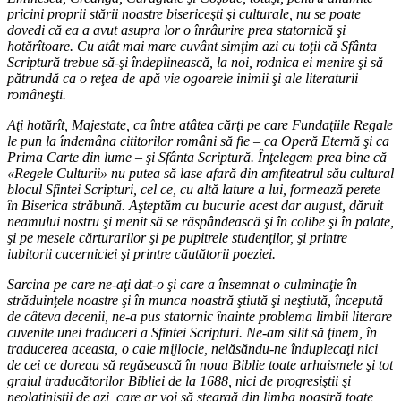
pricini proprii stării noastre bisericeşti şi culturale, nu se poate
dovedi că ea a avut asupra lor o înrâurire prea statornică şi
hotărîtoare. Cu atât mai mare cuvânt simţim azi cu toţii că Sfânta
Scriptură trebue să-şi îndeplinească, la noi, rodnica ei menire şi să
pătrundă ca o reţea de apă vie ogoarele inimii şi ale literaturii
româneşti.
Aţi hotărît, Majestate, ca între atâtea cărţi pe care Fundaţiile Regale
le pun la îndemâna cititorilor români să fie – ca Operă Eternă şi ca
Prima Carte din lume – şi Sfânta Scriptură. Înţelegem prea bine că
«Regele Culturii» nu putea să lase afară din amfiteatrul său cultural
blocul Sfintei Scripturi, cel ce, cu altă lature a lui, formează perete
în Biserica străbună. Aşteptăm cu bucurie acest dar august, dăruit
neamului nostru şi menit să se răspândească şi în colibe şi în palate,
şi pe mesele cărturarilor şi pe pupitrele studenţilor, şi printre
iubitorii cucerniciei şi printre căutătorii poeziei.
Sarcina pe care ne-aţi dat-o şi care a însemnat o culminaţie în
străduinţele noastre şi în munca noastră ştiută şi neştiută, începută
de câteva decenii, ne-a pus statornic înainte problema limbii literare
cuvenite unei traduceri a Sfintei Scripturi. Ne-am silit să ţinem, în
traducerea aceasta, o cale mijlocie, nelăsăndu-ne înduplecaţi nici
de cei ce doreau să regăsească în noua Biblie toate arhaismele şi tot
graiul traducătorilor Bibliei de la 1688, nici de progresiştii şi
neolatiniştii de azi, care ar voi să şteargă din limba noastră toate