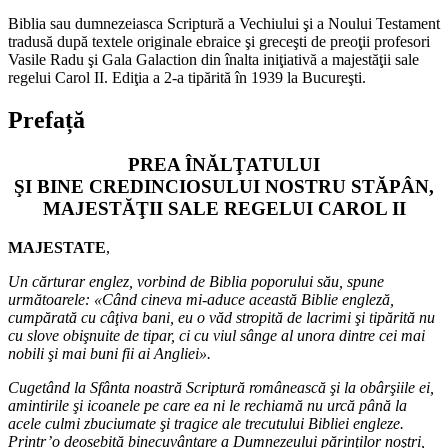
Biblia sau dumnezeiasca Scriptură a Vechiului şi a Noului Testament
tradusă după textele originale ebraice şi greceşti de preoţii profesori
Vasile Radu şi Gala Galaction din înalta iniţiativă a majestăţii sale
regelui Carol II. Ediţia a 2-a tipărită în 1939 la Bucureşti.
Prefață
PREA ÎNĂLŢATULUI
ŞI BINE CREDINCIOSULUI NOSTRU STĂPÂN,
MAJESTĂŢII SALE REGELUI CAROL II
MAJESTATE
,
Un cărturar englez, vorbind de Biblia poporului său, spune
următoarele: «Când cineva mi-aduce această Biblie engleză,
cumpărată cu câţiva bani, eu o văd stropită de lacrimi şi tipărită nu
cu slove obişnuite de tipar, ci cu viul sânge al unora dintre cei mai
nobili şi mai buni fii ai Angliei».
Cugetând la Sfânta noastră Scriptură românească şi la obârşiile ei,
amintirile şi icoanele pe care ea ni le rechiamă nu urcă până la
acele culmi zbuciumate şi tragice ale trecutului Bibliei engleze.
Printr’o deosebită binecuvântare a Dumnezeului părinţilor noştri,