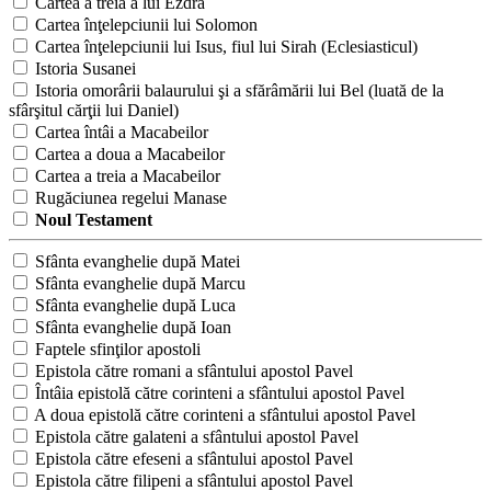
Cartea a treia a lui Ezdra
Cartea înţelepciunii lui Solomon
Cartea înţelepciunii lui Isus, fiul lui Sirah (Eclesiasticul)
Istoria Susanei
Istoria omorârii balaurului şi a sfărâmării lui Bel (luată de la
sfârşitul cărţii lui Daniel)
Cartea întâi a Macabeilor
Cartea a doua a Macabeilor
Cartea a treia a Macabeilor
Rugăciunea regelui Manase
Noul Testament
Sfânta evanghelie după Matei
Sfânta evanghelie după Marcu
Sfânta evanghelie după Luca
Sfânta evanghelie după Ioan
Faptele sfinţilor apostoli
Epistola către romani a sfântului apostol Pavel
Întâia epistolă către corinteni a sfântului apostol Pavel
A doua epistolă către corinteni a sfântului apostol Pavel
Epistola către galateni a sfântului apostol Pavel
Epistola către efeseni a sfântului apostol Pavel
Epistola către filipeni a sfântului apostol Pavel