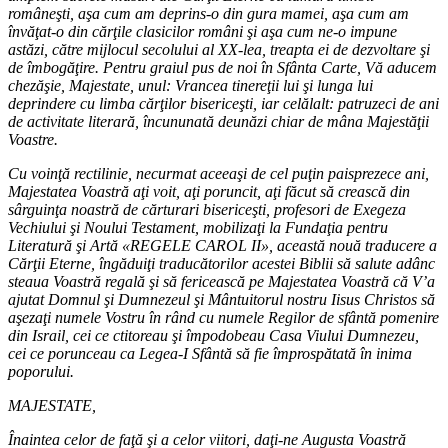
româneşti, aşa cum am deprins-o din gura mamei, aşa cum am
învăţat-o din cărţile clasicilor români şi aşa cum ne-o impune
astăzi, către mijlocul secolului al XX-lea, treapta ei de dezvoltare şi
de îmbogăţire. Pentru graiul pus de noi în Sfânta Carte, Vă aducem
chezăşie, Majestate, unul: Vrancea tinereţii lui şi lunga lui
deprindere cu limba cărţilor bisericeşti, iar celălalt: patruzeci de ani
de activitate literară, încununată deunăzi chiar de mâna Majestăţii
Voastre.
Cu voinţă rectilinie, necurmat aceeaşi de cel puţin paisprezece ani,
Majestatea Voastră aţi voit, aţi poruncit, aţi făcut să crească din
sârguinţa noastră de cărturari bisericeşti, profesori de Exegeza
Vechiului şi Noului Testament, mobilizaţi la Fundaţia pentru
Literatură şi Artă «REGELE CAROL II», această nouă traducere a
Cărţii Eterne, îngăduiţi traducătorilor acestei Biblii să salute adânc
steaua Voastră regală şi să fericească pe Majestatea Voastră că V’a
ajutat Domnul şi Dumnezeul şi Mântuitorul nostru Iisus Christos să
aşezaţi numele Vostru în rând cu numele Regilor de sfântă pomenire
din Israil, cei ce ctitoreau şi împodobeau Casa Viului Dumnezeu,
cei ce porunceau ca Legea-I Sfântă să fie împrospătată în inima
poporului.
MAJESTATE,
Înaintea celor de faţă şi a celor viitori, daţi-ne Augusta Voastră