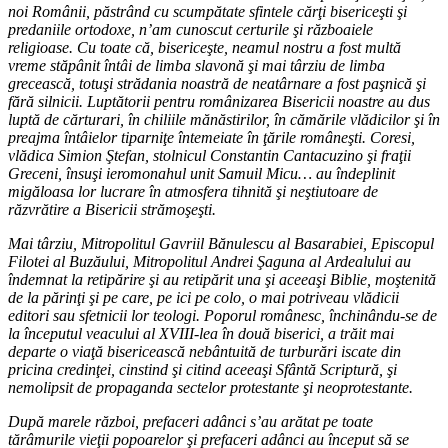
noi Românii, păstrând cu scumpătate sfintele cărţi bisericeşti şi
predaniile ortodoxe, n’am cunoscut certurile şi războaiele
religioase. Cu toate că, bisericeşte, neamul nostru a fost multă
vreme stăpânit întâi de limba slavonă şi mai târziu de limba
grecească, totuşi strădania noastră de neatârnare a fost paşnică şi
fără silnicii. Luptătorii pentru românizarea Bisericii noastre au dus
luptă de cărturari, în chiliile mănăstirilor, în cămările vlădicilor şi în
preajma întâielor tiparniţe întemeiate în ţările româneşti. Coresi,
vlădica Simion Ştefan, stolnicul Constantin Cantacuzino şi fraţii
Greceni, însuşi ieromonahul unit Samuil Micu… au îndeplinit
migăloasa lor lucrare în atmosfera tihnită şi neştiutoare de
răzvrătire a Bisericii strămoşeşti.
Mai târziu, Mitropolitul Gavriil Bănulescu al Basarabiei, Episcopul
Filotei al Buzăului, Mitropolitul Andrei Şaguna al Ardealului au
îndemnat la retipărire şi au retipărit una şi aceeaşi Biblie, moştenită
de la părinţi şi pe care, pe ici pe colo, o mai potriveau vlădicii
editori sau sfetnicii lor teologi. Poporul românesc, închinându-se de
la începutul veacului al XVIII-lea în două biserici, a trăit mai
departe o viaţă bisericească nebântuită de turburări iscate din
pricina credinţei, cinstind şi citind aceeaşi Sfântă Scriptură, şi
nemolipsit de propaganda sectelor protestante şi neoprotestante.
După marele război, prefaceri adânci s’au arătat pe toate
tărâmurile vieţii popoarelor şi prefaceri adânci au început să se