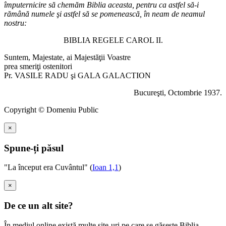
împuternicire să chemăm Biblia aceasta, pentru ca astfel să-i
rămână numele şi astfel să se pomenească, în neam de neamul
nostru:
BIBLIA REGELE CAROL II.
Suntem, Majestate, ai Majestăţii Voastre
prea smeriţi ostenitori
Pr. VASILE RADU şi GALA GALACTION
Bucureşti, Octombrie 1937.
Copyright © Domeniu Public
×
Spune-ți păsul
"La început era Cuvântul" (
Ioan 1,1
)
×
De ce un alt site?
În mediul online există multe site-uri pe care se găsește Biblia