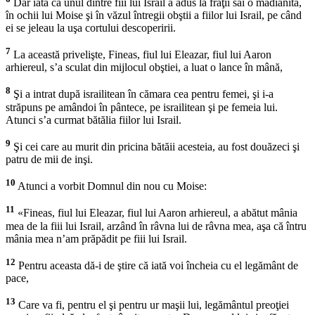
Dar iată că unul dintre fiii lui Israil a adus la fraţii săi o madianită,
în ochii lui Moise şi în văzul întregii obştii a fiilor lui Israil, pe când
ei se jeleau la uşa cortului descoperirii.
7
La această privelişte, Fineas, fiul lui Eleazar, fiul lui Aaron
arhiereul, s’a sculat din mijlocul obştiei, a luat o lance în mână,
8
Şi a intrat după israilitean în cămara cea pentru femei, şi i-a
străpuns pe amândoi în pântece, pe israilitean şi pe femeia lui.
Atunci s’a curmat bătălia fiilor lui Israil.
9
Şi cei care au murit din pricina bătăii acesteia, au fost douăzeci şi
patru de mii de inşi.
10
Atunci a vorbit Domnul din nou cu Moise:
11
«Fineas, fiul lui Eleazar, fiul lui Aaron arhiereul, a abătut mânia
mea de la fiii lui Israil, arzând în râvna lui de râvna mea, aşa că întru
mânia mea n’am prăpădit pe fiii lui Israil.
12
Pentru aceasta dă-i de ştire că iată voi încheia cu el legământ de
pace,
13
Care va fi, pentru el şi pentru ur maşii lui, legământul preoţiei