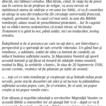
directă, nici tălmaci ortodox. Mai târziu, când, în viaţa lui de preot
sau în cariera lui de profesor de religie, va avea nevoie să
stabilească starea de obârşie a vre-unui loc biblic, el va fi constrâns
să alerge la una din traducerile (în circulaţie universală) franceză,
engleză, germană sau, în cazul cel mai umil, la una din Bibliile
româneşti, aduse nouă de prozelitismul protestant… Iar în cugetul
lui va rătăci mereu nedomirirea că textul ebraic al Vechiului
Testament n’a găsit la noi, până astăzi, nici un traducător, teolog
ortodox.
Îndeplinind zi de zi porunca pe care ne-aţi dat-o, am întrevăzut o
perspectivă şi o speranţă de sub cerurile viitorului. Un gând bun şi
românesc, o adăstare, astăzi de abia cu lumină de candelă, au
nălucit înaintea sufletului nostru. Şi Majestatea Voastră aţi sporit
această lumină şi aţi făcut să tresară de nădejde inima noastră,
rostind la Blaj, la serbările «Astrei», în ziua de 20 Septemvrie 1936,
aceste cuvinte, vrednice să fie păstrate pe table de aramă:
«… toţi cei ce simt româneşte şi creştineşte să-şi întindă mâna peste
nevoile, peste micile deosebiri ale zilei şi să lucreze la plămădirea
sufletului acestui popor, care, fie el ortodox, fie el unit, tot popor
creştin şi tot popor român este».
Este sfioasa şi negrăita năzuinţă a servitorilor Majestăţii Voastre ca
această Biblie a ostenelilor lor să ajungă într’o zi – după ce va fi