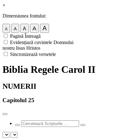
×
Dimensiunea fontului:
A
A
A
A
A
Pagină Întreagă
Evidențiază cuvintele Domnului
nostru Iisus Hristos
Sincronizează versetele
Biblia Regele Carol II
NUMERII
Capitolul 25