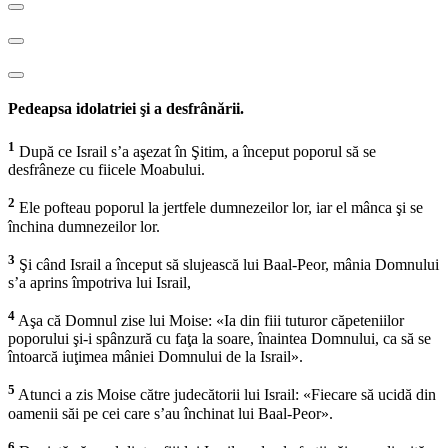
Pedeapsa idolatriei şi a desfrânării.
1
După ce Israil s’a aşezat în Şitim, a început poporul să se
desfrâneze cu fiicele Moabului.
2
Ele pofteau poporul la jertfele dumnezeilor lor, iar el mânca şi se
închina dumnezeilor lor.
3
Şi când Israil a început să slujească lui Baal-Peor, mânia Domnului
s’a aprins împotriva lui Israil,
4
Aşa că Domnul zise lui Moise: «Ia din fiii tuturor căpeteniilor
poporului şi-i spânzură cu faţa la soare, înaintea Domnului, ca să se
întoarcă iuţimea mâniei Domnului de la Israil».
5
Atunci a zis Moise către judecătorii lui Israil: «Fiecare să ucidă din
oamenii săi pe cei care s’au închinat lui Baal-Peor».
6