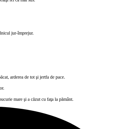
lnicul jur-împrejur.
cat, arderea de tot şi jertfa de pace.
or.
u bucurie mare şi a căzut cu faţa la pământ.