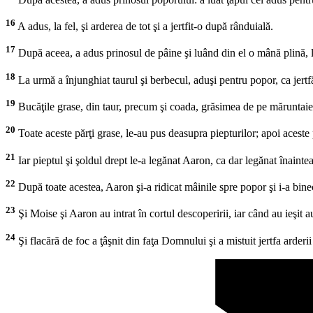
16
A adus, la fel, şi arderea de tot şi a jertfit-o după rânduială.
17
După aceea, a adus prinosul de pâine şi luând din el o mână plină, l-a
18
La urmă a înjunghiat taurul şi berbecul, aduşi pentru popor, ca jertfă d
19
Bucăţile grase, din taur, precum şi coada, grăsimea de pe măruntaie, 
20
Toate aceste părţi grase, le-au pus deasupra piepturilor; apoi aceste p
21
Iar pieptul şi şoldul drept le-a legănat Aaron, ca dar legănat înai
22
După toate acestea, Aaron şi-a ridicat mâinile spre popor şi i-a binecu
23
Şi Moise şi Aaron au intrat în cortul descoperirii, iar când au ieşit
24
Şi flacără de foc a ţâşnit din faţa Domnului şi a mistuit jertfa arderii