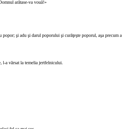
i Domnul arătase-va vouă!»
tru popor; şi adu şi darul poporului şi curăţeşte poporul, aşa precum a
l-a vărsat la temelia jertfelnicului.
elaşi fel ca mai sus.