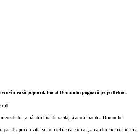
binecuvîntează poporul. Focul Domnului pogoară pe jertfelnic.
srail,
 ardere de tot, amândoi fără de racilă, şi adu-i înaintea Domnului.
tru păcat, apoi un viţel şi un miel de câte un an, amândoi fără cusur, ca ar