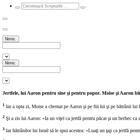
Nimic
Nimic
Jertfele, lui Aaron pentru sine şi pentru popor. Moise şi Aaron 
1
Iar a opta zi, Moise a chemat pe Aaron şi pe fiii lui şi pe bătrânii lui I
2
Şi a zis lui Aaron: «Ia un viţel ca jertfă pentru păcat şi un berbec ca
3
Iar bătrânilor lui Israil să le spui acestea: «Luaţi un ţap ca jertfă pen