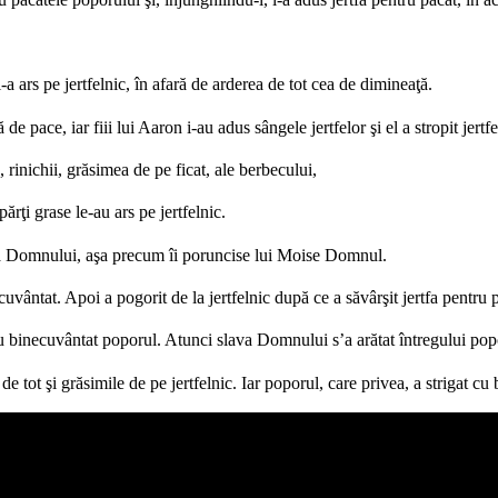
 ars pe jertfelnic, în afară de arderea de tot cea de dimineaţă.
e pace, iar fiii lui Aaron i-au adus sângele jertfelor şi el a stropit jertfe
rinichii, grăsimea de pe ficat, ale berbecului,
ărţi grase le-au ars pe jertfelnic.
ntea Domnului, aşa precum îi poruncise lui Moise Domnul.
vântat. Apoi a pogorit de la jertfelnic după ce a săvârşit jertfa pentru pă
 au binecuvântat poporul. Atunci slava Domnului s’a arătat întregului pop
 de tot şi grăsimile de pe jertfelnic. Iar poporul, care privea, a strigat c