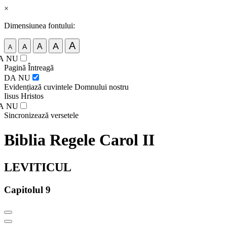
×
Dimensiunea fontului:
A
A
A
A
A
A
NU
Pagină Întreagă
DA
NU
Evidențiază cuvintele Domnului nostru
Iisus Hristos
A
NU
Sincronizează versetele
Biblia Regele Carol II
LEVITICUL
Capitolul 9