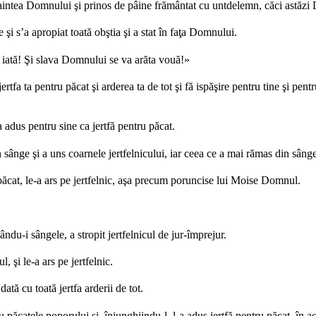
 înaintea Domnului şi prinos de pâine frământat cu untdelemn, căci astăz
şi s’a apropiat toată obştia şi a stat în faţa Domnului.
 iată! Şi slava Domnului se va arăta vouă!»
rtfa ta pentru păcat şi arderea ta de tot şi fă ispăşire pentru tine şi pen
a adus pentru sine ca jertfă pentru păcat.
 sânge şi a uns coarnele jertfelnicului, iar ceea ce a mai rămas din sânge, 
 păcat, le-a ars pe jertfelnic, aşa precum poruncise lui Moise Domnul.
zându-i sângele, a stropit jertfelnicul de jur-împrejur.
l, şi le-a ars pe jertfelnic.
dată cu toată jertfa arderii de tot.
păcatele poporului şi, înjunghiindu-l, l-a adus jertfă pentru păcat, în ac