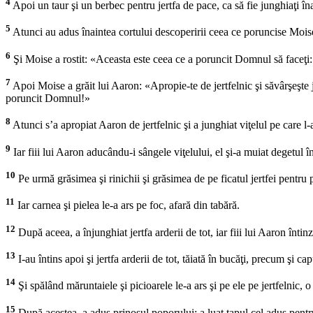
4
Apoi un taur şi un berbec pentru jertfa de pace, ca să fie junghiaţi
5
Atunci au adus înaintea cortului descoperirii ceea ce poruncise Moise 
6
Şi Moise a rostit: «Aceasta este ceea ce a poruncit Domnul să faceţi:
7
Apoi Moise a grăit lui Aaron: «Apropie-te de jertfelnic şi săvârşeşte je
poruncit Domnul!»
8
Atunci s’a apropiat Aaron de jertfelnic şi a junghiat viţelul pe care l-
9
Iar fiii lui Aaron aducându-i sângele viţelului, el şi-a muiat degetul în
10
Pe urmă grăsimea şi rinichii şi grăsimea de pe ficatul jertfei pentru
11
Iar carnea şi pielea le-a ars pe foc, afară din tabără.
12
După aceea, a înjunghiat jertfa arderii de tot, iar fiii lui Aaron întin
13
I-au întins apoi şi jertfa arderii de tot, tăiată în bucăţi, precum şi capu
14
Şi spălând măruntaiele şi picioarele le-a ars şi pe ele pe jertfelnic, o 
15
După acestea, a adus prinosul poporului: a luat ţapul cel adus pentru 