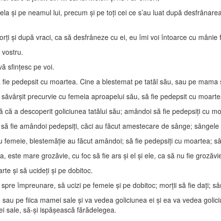
 şi pe neamul lui, precum şi pe toţi cei ce s’au luat după desfrânarea l
 şi după vraci, ca să desfrâneze cu ei, eu îmi voi întoarce cu mânie faţa
 vostru.
vă sfinţesc pe voi.
ie pedepsit cu moartea. Cine a blestemat pe tatăl său, sau pe mama sa,
a săvârşit precurvie cu femeia aproapelui său, să fie pedepsit cu moartea
că a descoperit goliciunea tatălui său; amândoi să fie pedepsiţi cu moa
ă fie amândoi pedepsiţi, căci au făcut amestecare de sânge; sângele lo
 femeie, blestemăţie au făcut amândoi; să fie pedepsiţi cu moartea; sân
 este mare grozăvie, cu foc să fie ars şi el şi ele, ca să nu fie grozăvie
te şi să ucideţi şi pe dobitoc.
spre împreunare, să ucizi pe femeie şi pe dobitoc; morţii să fie daţi; sân
 sau pe fiica mamei sale şi va vedea goliciunea ei şi ea va vedea goliciun
rei sale, să-şi ispăşească fărădelegea.