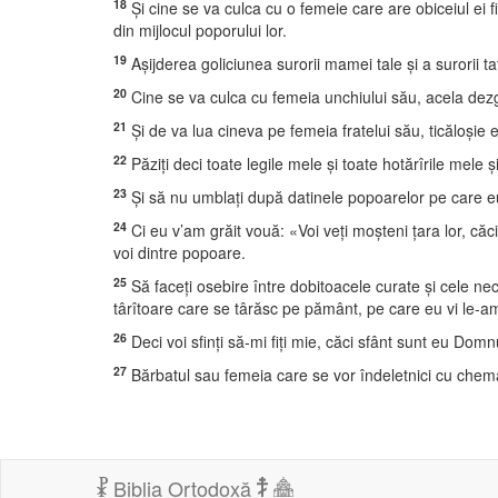
18
Şi cine se va culca cu o femeie care are obiceiul ei fi
din mijlocul poporului lor.
19
Aşijderea goliciunea surorii mamei tale şi a surorii 
20
Cine se va culca cu femeia unchiului său, acela dezg
21
Şi de va lua cineva pe femeia fratelui său, ticăloşie e
22
Păziţi deci toate legile mele şi toate hotărîrile mele ş
23
Şi să nu umblaţi după datinele popoarelor pe care eu 
24
Ci eu v’am grăit vouă: «Voi veţi moşteni ţara lor, că
voi dintre popoare.
25
Să faceţi osebire între dobitoacele curate şi cele nec
târîtoare care se târăsc pe pământ, pe care eu vi le-a
26
Deci voi sfinţi să-mi fiţi mie, căci sfânt sunt eu Domn
27
Bărbatul sau femeia care se vor îndeletnici cu chemarea
Biblia Ortodoxă