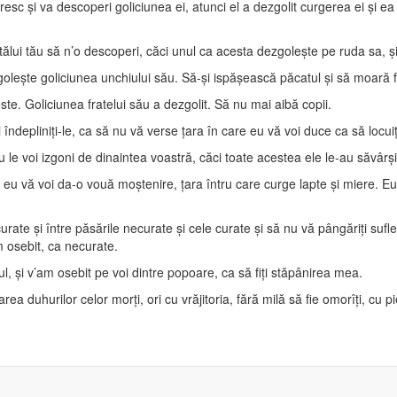
resc şi va descoperi goliciunea ei, atunci el a dezgolit curgerea ei şi ea 
tatălui tău să n’o descoperi, căci unul ca acesta dezgoleşte pe ruda sa, 
oleşte goliciunea unchiului său. Să-şi ispăşească păcatul şi să moară f
ste. Goliciunea fratelui său a dezgolit. Să nu mai aibă copii.
i îndepliniţi-le, ca să nu vă verse ţara în care eu vă voi duce ca să locuiţ
le voi izgoni de dinaintea voastră, căci toate acestea ele le-au săvârş
ci eu vă voi da-o vouă moştenire, ţara întru care curge lapte şi miere.
urate şi între păsările necurate şi cele curate şi să nu vă pângăriţi suf
m osebit, ca necurate.
ul, şi v’am osebit pe voi dintre popoare, ca să fiţi stăpânirea mea.
 duhurilor celor morţi, ori cu vrăjitoria, fără milă să fie omorîţi, cu pie