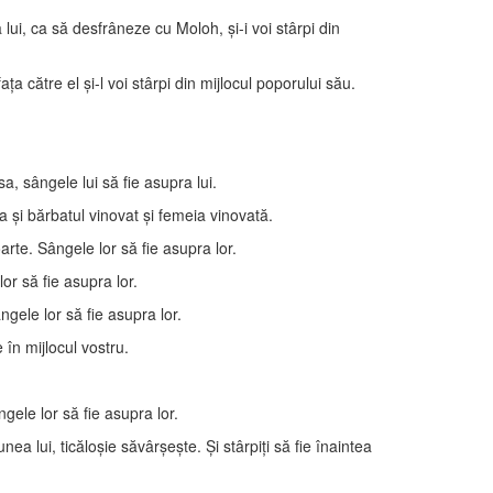
ui, ca să desfrâneze cu Moloh, şi-i voi stârpi din
 către el şi-l voi stârpi din mijlocul poporului său.
 sângele lui să fie asupra lui.
 şi bărbatul vinovat şi femeia vinovată.
rte. Sângele lor să fie asupra lor.
r să fie asupra lor.
gele lor să fie asupra lor.
 în mijlocul vostru.
gele lor să fie asupra lor.
ea lui, ticăloşie săvârşeşte. Şi stârpiţi să fie înaintea