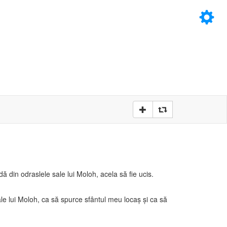
×
D
D
că dă din odraslele sale lui Moloh, acela să fie ucis.
sale lui Moloh, ca să spurce sfântul meu locaş şi ca să