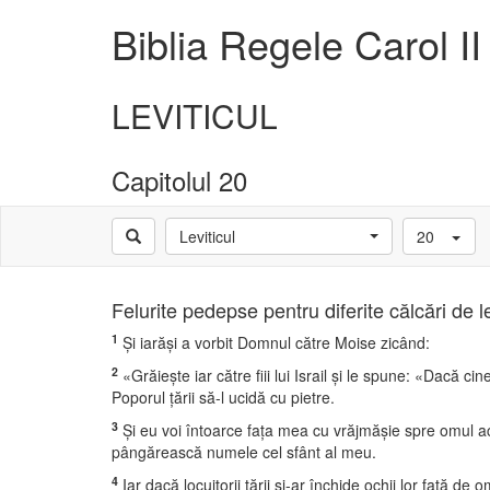
Biblia Regele Carol II
LEVITICUL
Capitolul 20
Leviticul
20
Felurite pedepse pentru diferite călcări de l
1
Şi iarăşi a vorbit Domnul către Moise zicând:
2
«Grăieşte iar către fiii lui Israil şi le spune: «Dacă cinev
Poporul ţării să-l ucidă cu pietre.
3
Şi eu voi întoarce faţa mea cu vrăjmăşie spre omul acel
pângărească numele cel sfânt al meu.
4
Iar dacă locuitorii ţării şi-ar închide ochii lor faţă de om