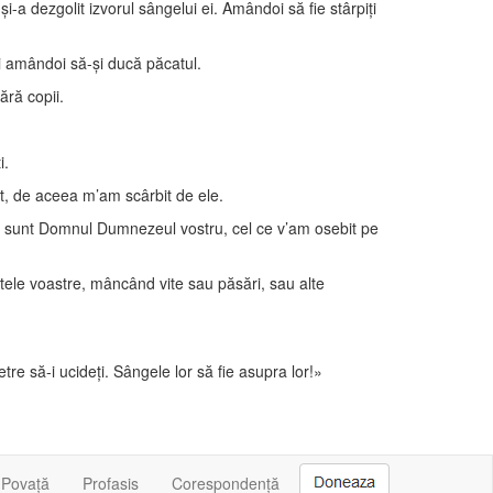
şi-a dezgolit izvorul sângelui ei. Amândoi să fie stârpiţi
şi amândoi să-şi ducă păcatul.
ără copii.
i.
it, de aceea m’am scârbit de ele.
 Eu sunt Domnul Dumnezeul vostru, cel ce v’am osebit pe
letele voastre, mâncând vite sau păsări, sau alte
tre să-i ucideţi. Sângele lor să fie asupra lor!»
Povață
Profasis
Corespondență