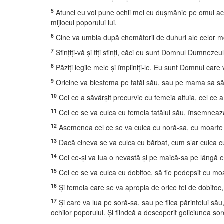
5
Atunci eu voi pune ochii mei cu duşmănie pe omul acela
mijlocul poporului lui.
6
Cine va umbla după chemătorii de duhuri ale celor morţi
7
Sfinţiţi-vă şi fiţi sfinţi, căci eu sunt Domnul Dumnezeul
8
Păziţi legile mele şi împliniţi-le. Eu sunt Domnul care 
9
Oricine va blestema pe tatăl său, sau pe mama sa să f
10
Cel ce a săvârşit precurvie cu femeia altuia, cel ce 
11
Cel ce se va culca cu femeia tatălui său, însemnează 
12
Asemenea cel ce se va culca cu noră-sa, cu moarte s
13
Dacă cineva se va culca cu bărbat, cum s’ar culca cu
14
Cel ce-şi va lua o nevastă şi pe maică-sa pe lângă ea,
15
Cel ce se va culca cu dobitoc, să fie pedepsit cu moar
16
Şi femeia care se va apropia de orice fel de dobitoc, 
17
Şi care va lua pe soră-sa, sau pe fiica părintelui său,
ochilor poporului. Şi fiindcă a descoperit goliciunea so