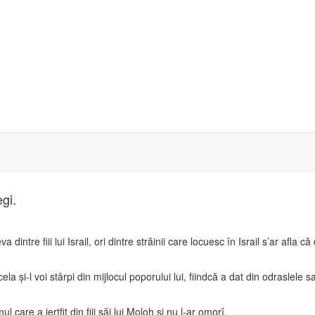
egi.
a dintre fiii lui Israil, ori dintre străinii care locuesc în Israil s’ar afla 
a şi-l voi stârpi din mijlocul poporului lui, fiindcă a dat din odraslele 
ul care a jertfit din fiii săi lui Moloh şi nu l-ar omorî,