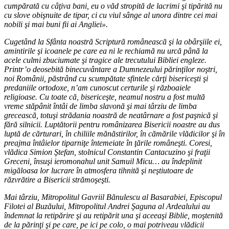
cumpărată cu câţiva bani, eu o văd stropită de lacrimi şi tipărită nu
cu slove obişnuite de tipar, ci cu viul sânge al unora dintre cei mai
nobili şi mai buni fii ai Angliei».
Cugetând la Sfânta noastră Scriptură românească şi la obârşiile ei,
amintirile şi icoanele pe care ea ni le rechiamă nu urcă până la
acele culmi zbuciumate şi tragice ale trecutului Bibliei engleze.
Printr’o deosebită binecuvântare a Dumnezeului părinţilor noştri,
noi Românii, păstrând cu scumpătate sfintele cărţi bisericeşti şi
predaniile ortodoxe, n’am cunoscut certurile şi războaiele
religioase. Cu toate că, bisericeşte, neamul nostru a fost multă
vreme stăpânit întâi de limba slavonă şi mai târziu de limba
grecească, totuşi strădania noastră de neatârnare a fost paşnică şi
fără silnicii. Luptătorii pentru românizarea Bisericii noastre au dus
luptă de cărturari, în chiliile mănăstirilor, în cămările vlădicilor şi în
preajma întâielor tiparniţe întemeiate în ţările româneşti. Coresi,
vlădica Simion Ştefan, stolnicul Constantin Cantacuzino şi fraţii
Greceni, însuşi ieromonahul unit Samuil Micu… au îndeplinit
migăloasa lor lucrare în atmosfera tihnită şi neştiutoare de
răzvrătire a Bisericii strămoşeşti.
Mai târziu, Mitropolitul Gavriil Bănulescu al Basarabiei, Episcopul
Filotei al Buzăului, Mitropolitul Andrei Şaguna al Ardealului au
îndemnat la retipărire şi au retipărit una şi aceeaşi Biblie, moştenită
de la părinţi şi pe care, pe ici pe colo, o mai potriveau vlădicii