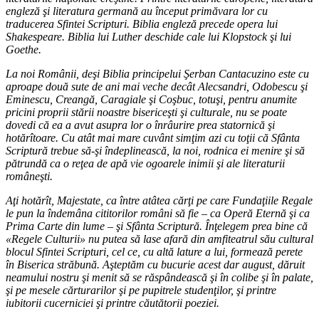
engleză şi literatura germană au început primăvara lor cu
traducerea Sfintei Scripturi. Biblia engleză precede opera lui
Shakespeare. Biblia lui Luther deschide cale lui Klopstock şi lui
Goethe.
La noi Românii, deşi Biblia principelui Şerban Cantacuzino este cu
aproape două sute de ani mai veche decât Alecsandri, Odobescu şi
Eminescu, Creangă, Caragiale şi Coşbuc, totuşi, pentru anumite
pricini proprii stării noastre bisericeşti şi culturale, nu se poate
dovedi că ea a avut asupra lor o înrâurire prea statornică şi
hotărîtoare. Cu atât mai mare cuvânt simţim azi cu toţii că Sfânta
Scriptură trebue să-şi îndeplinească, la noi, rodnica ei menire şi să
pătrundă ca o reţea de apă vie ogoarele inimii şi ale literaturii
româneşti.
Aţi hotărît, Majestate, ca între atâtea cărţi pe care Fundaţiile Regale
le pun la îndemâna cititorilor români să fie – ca Operă Eternă şi ca
Prima Carte din lume – şi Sfânta Scriptură. Înţelegem prea bine că
«Regele Culturii» nu putea să lase afară din amfiteatrul său cultural
blocul Sfintei Scripturi, cel ce, cu altă lature a lui, formează perete
în Biserica străbună. Aşteptăm cu bucurie acest dar august, dăruit
neamului nostru şi menit să se răspândească şi în colibe şi în palate,
şi pe mesele cărturarilor şi pe pupitrele studenţilor, şi printre
iubitorii cucerniciei şi printre căutătorii poeziei.