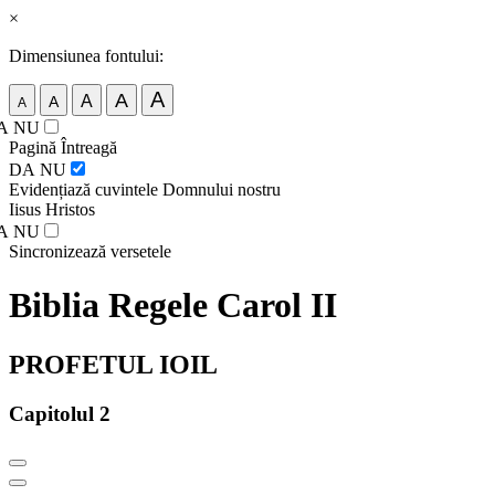
×
Dimensiunea fontului:
A
A
A
A
A
A
NU
Pagină Întreagă
DA
NU
Evidențiază cuvintele Domnului nostru
Iisus Hristos
A
NU
Sincronizează versetele
Biblia Regele Carol II
PROFETUL IOIL
Capitolul 2