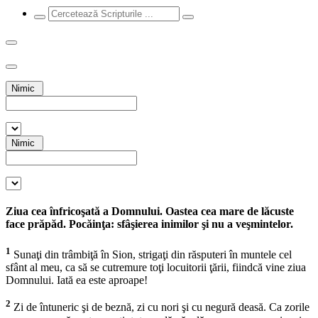
Nimic
Nimic
Ziua cea înfricoşată a Domnului. Oastea cea mare de lăcuste
face prăpăd. Pocăinţa: sfâşierea inimilor şi nu a veşmintelor.
1
Sunaţi din trâmbiţă în Sion, strigaţi din răsputeri în muntele cel
sfânt al meu, ca să se cutremure toţi locuitorii ţării, fiindcă vine ziua
Domnului. Iată ea este aproape!
2
Zi de întuneric şi de beznă, zi cu nori şi cu negură deasă. Ca zorile