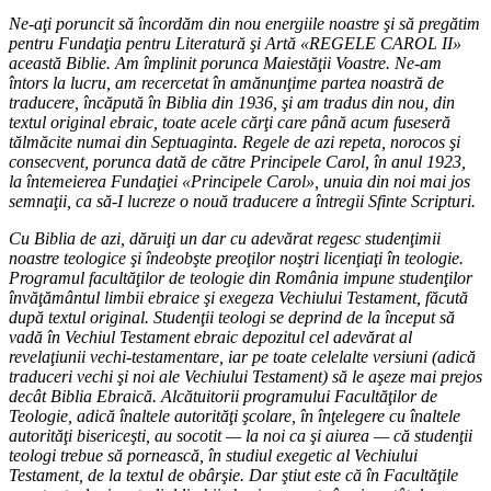
Ne-aţi poruncit să încordăm din nou energiile noastre şi să pregătim
pentru Fundaţia pentru Literatură şi Artă «REGELE CAROL II»
această Biblie. Am împlinit porunca Maiestăţii Voastre. Ne-am
întors la lucru, am recercetat în amănunţime partea noastră de
traducere, încăpută în Biblia din 1936, şi am tradus din nou, din
textul original ebraic, toate acele cărţi care până acum fuseseră
tălmăcite numai din Septuaginta. Regele de azi repeta, norocos şi
consecvent, porunca dată de către Principele Carol, în anul 1923,
la întemeierea Fundaţiei «Principele Carol», unuia din noi mai jos
semnaţii, ca să-I lucreze o nouă traducere a întregii Sfinte Scripturi.
Cu Biblia de azi, dăruiţi un dar cu adevărat regesc studenţimii
noastre teologice şi îndeobşte preoţilor noştri licenţiaţi în teologie.
Programul facultăţilor de teologie din România impune studenţilor
învăţământul limbii ebraice şi exegeza Vechiului Testament, făcută
după textul original. Studenţii teologi se deprind de la început să
vadă în Vechiul Testament ebraic depozitul cel adevărat al
revelaţiunii vechi-testamentare, iar pe toate celelalte versiuni (adică
traduceri vechi şi noi ale Vechiului Testament) să le aşeze mai prejos
decât Biblia Ebraică. Alcătuitorii programului Facultăţilor de
Teologie, adică înaltele autorităţi şcolare, în înţelegere cu înaltele
autorităţi bisericeşti, au socotit — la noi ca şi aiurea — că studenţii
teologi trebue să pornească, în studiul exegetic al Vechiului
Testament, de la textul de obârşie. Dar ştiut este că în Facultăţile