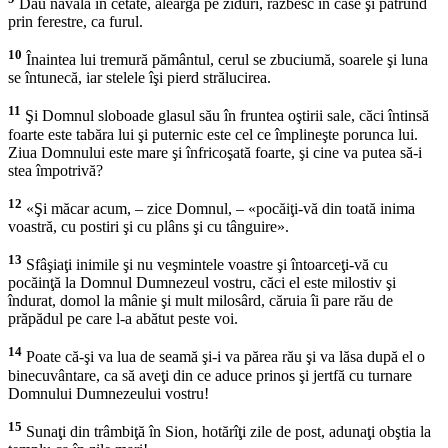
Dau năvală în cetate, aleargă pe ziduri, răzbesc în case şi pătrund
prin ferestre, ca furul.
10
Înaintea lui tremură pământul, cerul se zbuciumă, soarele şi luna
se întunecă, iar stelele îşi pierd strălucirea.
11
Şi Domnul sloboade glasul său în fruntea oştirii sale, căci întinsă
foarte este tabăra lui şi puternic este cel ce împlineşte porunca lui.
Ziua Domnului este mare şi înfricoşată foarte, şi cine va putea să-i
stea împotrivă?
12
«Şi măcar acum, – zice Domnul, – «pocăiţi-vă din toată inima
voastră, cu postiri şi cu plâns şi cu tânguire».
13
Sfâşiaţi inimile şi nu veşmintele voastre şi întoarceţi-vă cu
pocăinţă la Domnul Dumnezeul vostru, căci el este milostiv şi
îndurat, domol la mânie şi mult milosârd, căruia îi pare rău de
prăpădul pe care l-a abătut peste voi.
14
Poate că-şi va lua de seamă şi-i va părea rău şi va lăsa după el o
binecuvântare, ca să aveţi din ce aduce prinos şi jertfă cu turnare
Domnului Dumnezeului vostru!
15
Sunaţi din trâmbiţă în Sion, hotărîţi zile de post, adunaţi obştia la