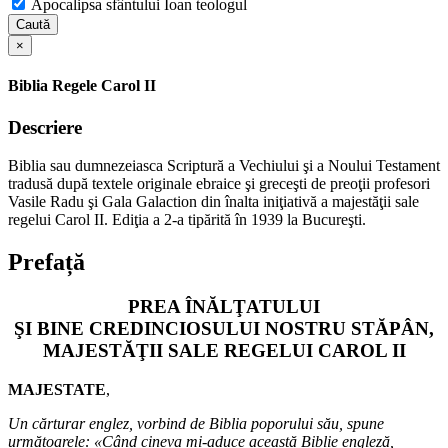
Apocalipsa sfântului Ioan teologul
Caută
×
Biblia Regele Carol II
Descriere
Biblia sau dumnezeiasca Scriptură a Vechiului şi a Noului Testament
tradusă după textele originale ebraice şi greceşti de preoţii profesori
Vasile Radu şi Gala Galaction din înalta iniţiativă a majestăţii sale
regelui Carol II. Ediţia a 2-a tipărită în 1939 la Bucureşti.
Prefață
PREA ÎNĂLŢATULUI
ŞI BINE CREDINCIOSULUI NOSTRU STĂPÂN,
MAJESTĂŢII SALE REGELUI CAROL II
MAJESTATE
,
Un cărturar englez, vorbind de Biblia poporului său, spune
următoarele: «Când cineva mi-aduce această Biblie engleză,