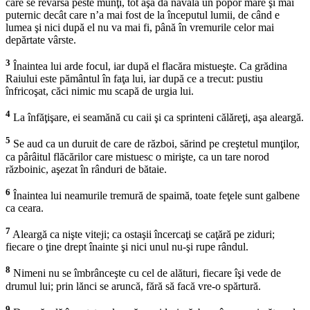
care se revarsă peste munţi, tot aşa dă năvală un popor mare şi mai
puternic decât care n’a mai fost de la începutul lumii, de când e
lumea şi nici după el nu va mai fi, până în vremurile celor mai
depărtate vârste.
3
Înaintea lui arde focul, iar după el flacăra mistueşte. Ca grădina
Raiului este pământul în faţa lui, iar după ce a trecut: pustiu
înfricoşat, căci nimic mu scapă de urgia lui.
4
La înfăţişare, ei seamănă cu caii şi ca sprinteni călăreţi, aşa aleargă.
5
Se aud ca un duruit de care de război, sărind pe creştetul munţilor,
ca pârâitul flăcărilor care mistuesc o mirişte, ca un tare norod
războinic, aşezat în rânduri de bătaie.
6
Înaintea lui neamurile tremură de spaimă, toate feţele sunt galbene
ca ceara.
7
Aleargă ca nişte viteji; ca ostaşii încercaţi se caţără pe ziduri;
fiecare o ţine drept înainte şi nici unul nu-şi rupe rândul.
8
Nimeni nu se îmbrânceşte cu cel de alături, fiecare îşi vede de
drumul lui; prin lănci se aruncă, fără să facă vre-o spărtură.
9