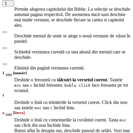
1
Permite alegerea capitolului din Biblie. La selecție se deschide
automat pagina respectivă. De asemenea dacă sunt deschise
mai multe versiuni, se deschide fiecare la cartea si capitolul
ales.
Deschide meniul de unde se alege o nouă versiune de văzut în
paralel.
Schimbă versiunea curentă cu una aleasă din meniul care se
deschide.
Elimină din pagină versiunea curentă.
1
[număr]
sau
Deshide o fereastră cu
tâlcuiri la versetul curent
. Tastele
sau
închid fereastra.
face fereastra pe tot
esc
c
Dublu click
ecranul.
†
Deshide o listă cu trimiterile la versetul curent. Click din nou
sau tastele
sau
închid lista.
esc
c
a
[litera]
sau
Deshide o listă cu comentariile la cuvântul curent. Tasta
esc
sau click din nou închide lista.
Buton aflat în dreapta sus, deschide panoul de setări. Vezi mai