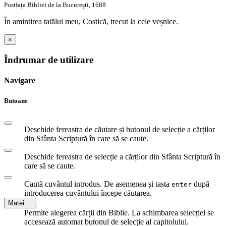
Postfața Bibliei de la București, 1688
În amintirea tatălui meu, Costică, trecut la cele veșnice.
×
Îndrumar de utilizare
Navigare
Butoane
Deschide fereastra de căutare și butonul de selecție a cărților
din Sfânta Scriptură în care să se caute.
Deschide fereastra de selecție a cărților din Sfânta Scriptură în
care să se caute.
Caută cuvântul introdus. De asemenea și tasta
după
enter
introducerea cuvântului începe căutarea.
Matei
Permite alegerea cărții din Biblie. La schimbarea selecției se
accesează automat butonul de selecție al capitolului.