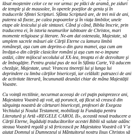
lăsat moştenire celor ce ne vor urma: pe plăci de aramă, pe ziduri
de temple şi de mausolee, în operele poeţilor de geniu şi în
traducerile Sfintei Scripturi. Sfânta Scriptură are, de trei mii de ani,
puterea să fixeze, pe calea popoarelor şi în viaţa limbilor, unele
etape ale lexicului şi ale sintaxei. Când şi când, Biblia înscrie, prin
traducerea ei, în istoria neamurilor iubitoare de Christos, mari
momente religioase şi literare. Ne-am dat osteneala, Majestate, să
umplem sacrele măsuri ale Cărţii Eterne cu lamura limbii
româneşti, aşa cum am deprins-o din gura mamei, aşa cum am
învăţat-o din cărţile clasicilor români şi aşa cum ne-o impune
astăzi, către mijlocul secolului al XX-lea, treapta ei de dezvoltare şi
de îmbogăţire. Pentru graiul pus de noi în Sfânta Carte, Vă aducem
chezăşie, Majestate, unul: Vrancea tinereţii lui şi lunga lui
deprindere cu limba cărţilor bisericeşti, iar celălalt: patruzeci de ani
de activitate literară, încununată deunăzi chiar de mâna Majestăţii
Voastre.
Cu voinţă rectilinie, necurmat aceeaşi de cel puţin paisprezece ani,
Majestatea Voastră aţi voit, aţi poruncit, aţi făcut să crească din
sârguinţa noastră de cărturari bisericeşti, profesori de Exegeza
Vechiului şi Noului Testament, mobilizaţi la Fundaţia pentru
Literatură şi Artă «REGELE CAROL II», această nouă traducere a
Cărţii Eterne, îngăduiţi traducătorilor acestei Biblii să salute adânc
steaua Voastră regală şi să fericească pe Majestatea Voastră că V’a
ajutat Domnul şi Dumnezeul şi Mântuitorul nostru Iisus Christos să