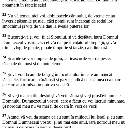
preamărit în faptele sale!
22
Nu vă temeţi nici voi, dobitoacele câmpului, de vreme ce au
înverzit păşunile pustiei, căci pomii sunt încărcaţi de rodul lor:
smochinul şi viţa de vie dau la iveală puterea lor.
23
Bucuraţi-vă şi voi, fii ai Sionului, şi vă desfătaţi întru Domnul
Dumnezeul vostru, căci el v’a dat pe învăţătorul dreptăţii; şi v’a
trimis vlog de ploaie, ploaie timpurie şi târzie, ca odinioară.
24
Şi ariile se vor umplea de grâu, iar teascurile vor da peste,
răscoale de must şi de untdelemn.
25
Şi vă voi da ani de belşug în locul anilor în care au mâncat
lăcustele, forfocarii, cărăbuşii şi gâzele, adică oastea mea cea mare
pe care am trimis-o împotriva voastră.
26
Şi veţi mânca din destul şi vă veţi sătura şi veţi proslăvi numele
Domnului Dumnezeului vostru, care a făcut cu voi lucruri minunate.
Şi norodul meu nu va mai fi de ocară în veci de veci!
27
Atunci vă veţi da seama că eu sunt în mijlocul lui Israil şi eu sunt
Domnul Dumnezeul vostru, şi nu mai este altul, iară norodul meu nu
va mai fi de ocară în veci şi deapururi!»