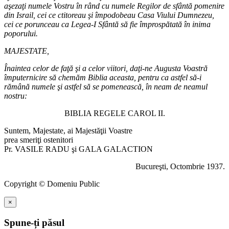
aşezaţi numele Vostru în rând cu numele Regilor de sfântă pomenire
din Israil, cei ce ctitoreau şi împodobeau Casa Viului Dumnezeu,
cei ce porunceau ca Legea-I Sfântă să fie împrospătată în inima
poporului.
MAJESTATE,
Înaintea celor de faţă şi a celor viitori, daţi-ne Augusta Voastră
împuternicire să chemăm Biblia aceasta, pentru ca astfel să-i
rămână numele şi astfel să se pomenească, în neam de neamul
nostru:
BIBLIA REGELE CAROL II.
Suntem, Majestate, ai Majestăţii Voastre
prea smeriţi ostenitori
Pr. VASILE RADU şi GALA GALACTION
Bucureşti, Octombrie 1937.
Copyright © Domeniu Public
×
Spune-ți păsul