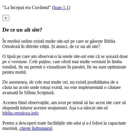
"La început era Cuvântul" (
Ioan 1,1
)
×
De ce un alt site?
În mediul online există multe site-uri pe care se găsește Biblia
Ortodoxă în diferite ediții. Și atunci, de ce un alt site?
O lipsă pe care am observat-o la unele site-uri este că se axează doar
pe o versiune. Cele puține, care oferă mai multe versiuni în limba
română, fie nu permit o vizualizare în paralel, fie nu sunt optimizate
pentru mobil.
De asemenea, de cele mai multe ori, nu există posibilitatea de a
căuta iar acolo unde totuși există, nu este implementată o căutare
avansată în Sfânta Scriptură.
Acestea fiind observațiile, am avut pe inimă să fac acest site care să
răspundă tuturor acestor neajunsuri. Așa s-a născut site-ul
biblia.ortodoxa.info
Pentru a descoperi toate facilitățile site-ului și a-l folosi la capacitate
maximă,
citește îndrumarul
.