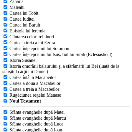
Zaharia
Maleahi
Cartea lui Tobit
Cartea Iuditei
Cartea lui Baruh
Epistola lui Ieremia
Cântarea celor trei tineri
Cartea a treia a lui Ezdra
Cartea înţelepciunii lui Solomon
Cartea înţelepciunii lui Isus, fiul lui Sirah (Eclesiasticul)
Istoria Susanei
Istoria omorârii balaurului şi a sfărâmării lui Bel (luată de la
sfârşitul cărţii lui Daniel)
Cartea întâi a Macabeilor
Cartea a doua a Macabeilor
Cartea a treia a Macabeilor
Rugăciunea regelui Manase
Noul Testament
Sfânta evanghelie după Matei
Sfânta evanghelie după Marcu
Sfânta evanghelie după Luca
Sfânta evanghelie după Ioan