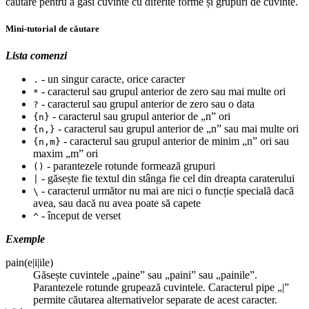
căutare pentru a găsi cuvinte cu diferite forme și grupuri de cuvinte.
Mini-tutorial de căutare
Lista comenzi
- un singur caracte, orice caracter
.
- caracterul sau grupul anterior de zero sau mai multe ori
*
- caracterul sau grupul anterior de zero sau o data
?
- caracterul sau grupul anterior de „n” ori
{n}
- caracterul sau grupul anterior de „n” sau mai multe ori
{n,}
- caracterul sau grupul anterior de minim „n” ori sau
{n,m}
maxim „m” ori
- parantezele rotunde formează grupuri
()
- găsește fie textul din stânga fie cel din dreapta caraterului
|
- caracterul următor nu mai are nici o funcție specială dacă
\
avea, sau dacă nu avea poate să capete
- început de verset
^
Exemple
pain(e|i|ile)
Găsește cuvintele „paine” sau „paini” sau „painile”.
Parantezele rotunde grupează cuvintele. Caracterul pipe „|”
permite căutarea alternativelor separate de acest caracter.