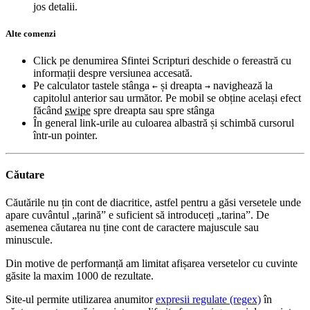
jos detalii.
Alte comenzi
Click pe denumirea Sfintei Scripturi deschide o fereastră cu
informații despre versiunea accesată.
Pe calculator tastele stânga
și dreapta
navighează la
←
→
capitolul anterior sau următor. Pe mobil se obține același efect
făcând
swipe
spre dreapta sau spre stânga
În general link-urile au culoarea albastră și schimbă cursorul
într-un pointer.
Căutare
Căutările nu țin cont de diacritice, astfel pentru a găsi versetele unde
apare cuvântul „țarină” e suficient să introduceți „tarina”. De
asemenea căutarea nu ține cont de caractere majuscule sau
minuscule.
Din motive de performanță am limitat afișarea versetelor cu cuvinte
găsite la maxim 1000 de rezultate.
Site-ul permite utilizarea anumitor
expresii regulate (regex)
în