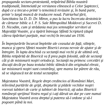
propaganda sectaro-protestantă, retipărind Biblia noastră
tradiţională, întemeiată pe versiunea elinească a Celor Şaptezeci,
după ce a trecut-o printr’o temeinică revizuire şi, în bună parte,
printr’o largă muncă de traducere nouă. Patriarhul ţării,
Sanctitatea Sa D. D. Dr. Miron, a pus la lucru încercata destoinicie
de cărturar biblic a I. P. S. Sale Mitropolitul Moldovei şi Sucevei D.
D. Nicodim, cum şi strădania mai jos semnaţilor servitori ai
Majestăţii Voastre, şi a tipărit întreaga Sfântă Scriptură (după
câteva tipărituri parţiale, mai vechi) în trecutul an 1936.
În împrejurările încurcat împletite ale ceasului de faţă, silinţele,
munca şi opera Sfintei noastre Biserici aveau nevoie de ajutor şi de
întregire. În lupta deschisă cu sectanţii mai vechi şi de ultimă oră,
Biblia retipărită de Biserică va fi prea puţin folosită, atât de sectanţi
cât şi de misionarii noştri ortodocşi. Sectanţii nu primesc cercetări şi
discuţii decât pe baza textului biblic tălmăcit din originalul ebraic,
iar misionarii noştri sunt constrânşi, spre marea lor părere de rău,
să se slujească tot de textul sectanţilor.
Majestatea Voastră, Regele drept credincios al României Mari,
reînviind purtările de grijă, drepturile şi pildele vechilor noştri
voevozi iubitori de carte şi iubitori de biserică, aţi adus Bisericii
româneşti sprijinul Vostru regal şi i-aţi dăruit un dar pe care numai
Majestatea Voastră avea dreptul şi puterea să-l ordone şi să-l
pogoare până la noi.