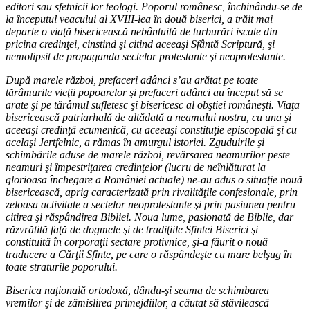
editori sau sfetnicii lor teologi. Poporul românesc, închinându-se de
la începutul veacului al XVIII-lea în două biserici, a trăit mai
departe o viaţă bisericească nebântuită de turburări iscate din
pricina credinţei, cinstind şi citind aceeaşi Sfântă Scriptură, şi
nemolipsit de propaganda sectelor protestante şi neoprotestante.
După marele război, prefaceri adânci s’au arătat pe toate
tărâmurile vieţii popoarelor şi prefaceri adânci au început să se
arate şi pe tărâmul sufletesc şi bisericesc al obştiei româneşti. Viaţa
bisericească patriarhală de altădată a neamului nostru, cu una şi
aceeaşi credinţă ecumenică, cu aceeaşi constituţie episcopală şi cu
acelaşi Jertfelnic, a rămas în amurgul istoriei. Zguduirile şi
schimbările aduse de marele război, revărsarea neamurilor peste
neamuri şi împestriţarea credinţelor (lucru de neînlăturat la
glorioasa închegare a României actuale) ne-au adus o situaţie nouă
bisericească, aprig caracterizată prin rivalităţile confesionale, prin
zeloasa activitate a sectelor neoprotestante şi prin pasiunea pentru
citirea şi răspândirea Bibliei. Noua lume, pasionată de Biblie, dar
răzvrătită faţă de dogmele şi de tradiţiile Sfintei Biserici şi
constituită în corporaţii sectare protivnice, şi-a făurit o nouă
traducere a Cărţii Sfinte, pe care o răspândeşte cu mare belşug în
toate straturile poporului.
Biserica naţională ortodoxă, dându-şi seama de schimbarea
vremilor şi de zămislirea primejdiilor, a căutat să stăvilească