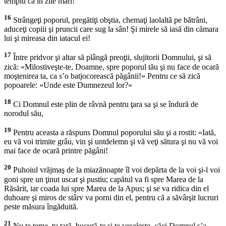
templu ca în zile mari!
16
Strângeţi poporul, pregătiţi obştia, chemaţi laolaltă pe bătrâni,
aduceţi copiii şi pruncii care sug la sân! Şi mirele să iasă din cămara
lui şi mireasa din iatacul ei!
17
Între pridvor şi altar să plângă preoţii, slujitorii Domnului, şi să
zică: «Milostiveşte-te, Doamne, spre poporul tău şi nu face de ocară
moştenirea ta, ca s’o batjocorească păgânii!» Pentru ce să zică
popoarele: «Unde este Dumnezeul lor?»
18
Ci Domnul este plin de râvnă pentru ţara sa şi se îndură de
norodul său,
19
Pentru aceasta a răspuns Domnul poporului său şi a rostit: «Iată,
eu vă voi trimite grâu, vin şi untdelemn şi vă veţi sătura şi nu vă voi
mai face de ocară printre păgâni!
20
Puhoiul vrăjmaş de la miazănoapte îl voi depărta de la voi şi-l voi
goni spre un ţinut uscat şi pustiu; capătul va fi spre Marea de la
Răsărit, iar coada lui spre Marea de la Apus; şi se va ridica din el
duhoare şi miros de stârv va porni din el, pentru că a săvârşit lucruri
peste măsura îngăduită.
21
Nu te teme, tu ţară, bucură-te şi te veseleşte, căci Domnul s’a