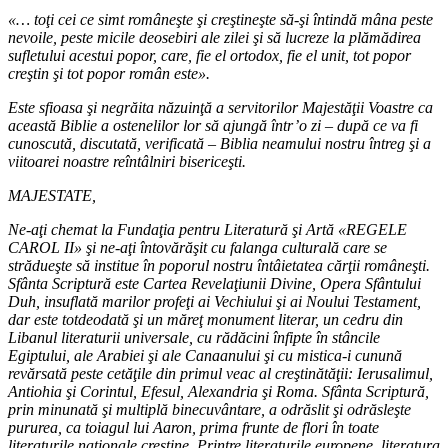
«… toţi cei ce simt româneşte şi creştineşte să-şi întindă mâna peste
nevoile, peste micile deosebiri ale zilei şi să lucreze la plămădirea
sufletului acestui popor, care, fie el ortodox, fie el unit, tot popor
creştin şi tot popor român este».
Este sfioasa şi negrăita năzuinţă a servitorilor Majestăţii Voastre ca
această Biblie a ostenelilor lor să ajungă într’o zi – după ce va fi
cunoscută, discutată, verificată – Biblia neamului nostru întreg şi a
viitoarei noastre reîntâlniri bisericeşti.
MAJESTATE,
Ne-aţi chemat la Fundaţia pentru Literatură şi Artă «REGELE
CAROL II» şi ne-aţi întovărăşit cu falanga culturală care se
strădueşte să institue în poporul nostru întâietatea cărţii româneşti.
Sfânta Scriptură este Cartea Revelaţiunii Divine, Opera Sfântului
Duh, insuflată marilor profeţi ai Vechiului şi ai Noului Testament,
dar este totdeodată şi un măreţ monument literar, un cedru din
Libanul literaturii universale, cu rădăcini înfipte în stâncile
Egiptului, ale Arabiei şi ale Canaanului şi cu mistica-i cunună
revărsată peste cetăţile din primul veac al creştinătăţii: Ierusalimul,
Antiohia şi Corintul, Efesul, Alexandria şi Roma. Sfânta Scriptură,
prin minunată şi multiplă binecuvântare, a odrăslit şi odrăsleşte
pururea, ca toiagul lui Aaron, prima frunte de flori în toate
literaturile naţionale creştine. Printre literaturile europene, literatura