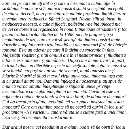
Sarcina pe care ne-aţi dat-o şi care a însemnat o culminaţie în
străduinţele noastre şi în munca noastră ştiută şi neştiută, începută
de câteva decenii, ne-a pus statornic înainte problema limbii literare
cuvenite unei traduceri a Sfintei Scripturi. Ne-am silit să ţinem, în
traducerea aceasta, o cale mijlocie, nelăsăndu-ne înduplecaţi nici
de cei ce doreau să regăsească în noua Biblie toate arhaismele şi tot
graiul traducătorilor Bibliei de la 1688, nici de progresiştii şi
neolatiniştii de azi, care ar voi să şteargă din limba noastră toate
dovezile lungului nostru trai laolaltă cu alte neamuri fără de obârşie
romană. Este un adevăr pe care îl întărim cu smerenie în faţa
Majestăţii Voastre: graiul omului are în el nestatornicia şi fluiditatea
a tot ce este omenesc şi pământesc. După cum în moravuri, în port,
în traiul zilnic, în diferitele aspecte ale vieţii sociale, totul se mişcă şi
se schimbă, cu paşi de ani sau de veacuri, după amestecate şi
felurite înrâuriri şi după mersul vieţii universale, întocmai aşa este
şi cu graiul dintre noi. Oamenii înţelepţi au observat şi au spus de
mult că vorba omului îndeplineşte o slujbă în unele privinţe
asemănătoare cu slujba îndeplinită de monetă. Cuvântul este un
mijloc de contact, de schimb şi (ca şi la bani) de adunare de comori.
Cui i-a trecut prin gând, vreodată, că s’ar putea înveşnici un sistem
monetar? Care om cuminte poate să ne ceară să oprim în loc şi să
proclamăm «Ne varietur» cutare vârstă sau cutare fază a unei limbi,
încă vie şi în necontenită transformare?
Dar graiul nostru cel neodihnit şi evolutiv poate să fie oprit în loc şi