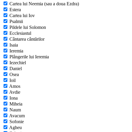
Cartea lui Neemia (sau a doua Ezdra)
Estera
Cartea lui Iov
Psalmii
Pildele lui Solomon
Ecclesiastul
Cântarea cântărilor
Isaia
Ieremia
Plângerile lui Ieremia
Iezechiel
Daniel
Osea
Ioil
Amos
Avdie
Iona
Miheia
Naum
Avacum
Sofonie
Agheu