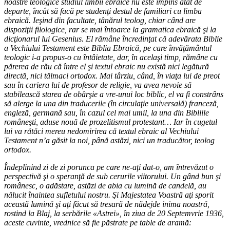
noastre teologice studiul limbii ebraice nu este împins atât de
departe, încât să facă pe studenţi destul de familiari cu limba
ebraică. Ieşind din facultate, tânărul teolog, chiar când are
dispoziţii filologice, rar se mai întoarce la gramatica ebraică şi la
dicţionarul lui Gesenius. El rămâne încredinţat că adevărata Biblie
a Vechiului Testament este Biblia Ebraică, pe care învăţământul
teologic i-a propus-o cu întâietate, dar, în acelaşi timp, rămâne cu
părerea de rău că între el şi textul ebraic nu există nici legătură
directă, nici tălmaci ortodox. Mai târziu, când, în viaţa lui de preot
sau în cariera lui de profesor de religie, va avea nevoie să
stabilească starea de obârşie a vre-unui loc biblic, el va fi constrâns
să alerge la una din traducerile (în circulaţie universală) franceză,
engleză, germană sau, în cazul cel mai umil, la una din Bibliile
româneşti, aduse nouă de prozelitismul protestant… Iar în cugetul
lui va rătăci mereu nedomirirea că textul ebraic al Vechiului
Testament n’a găsit la noi, până astăzi, nici un traducător, teolog
ortodox.
Îndeplinind zi de zi porunca pe care ne-aţi dat-o, am întrevăzut o
perspectivă şi o speranţă de sub cerurile viitorului. Un gând bun şi
românesc, o adăstare, astăzi de abia cu lumină de candelă, au
nălucit înaintea sufletului nostru. Şi Majestatea Voastră aţi sporit
această lumină şi aţi făcut să tresară de nădejde inima noastră,
rostind la Blaj, la serbările «Astrei», în ziua de 20 Septemvrie 1936,
aceste cuvinte, vrednice să fie păstrate pe table de aramă: