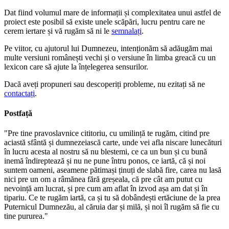
Dat fiind volumul mare de informații și complexitatea unui astfel de
proiect este posibil să existe unele scăpări, lucru pentru care ne
cerem iertare și vă rugăm să ni le
semnalați
.
Pe viitor, cu ajutorul lui Dumnezeu, intenționăm să adăugăm mai
multe versiuni românești vechi și o versiune în limba greacă cu un
lexicon care să ajute la înțelegerea sensurilor.
Dacă aveți propuneri sau descoperiți probleme, nu ezitați să ne
contactați
.
Postfață
"Pre tine pravoslavnice cititoriu, cu umilință te rugăm, citind pre
aciastă sfântă și dumnezeiască carte, unde vei afla niscare lunecături
în lucru acesta al nostru să nu blestemi, ce ca un bun și cu bună
inemă îndireptează și nu ne pune întru ponos, ce iartă, că și noi
suntem oameni, aseamene pătimași ținuți de slabă fire, carea nu lasă
nici pre un om a râmănea fără greșeala, că pre cât am putut cu
nevoință am lucrat, și pre cum am aflat în izvod așa am dat și în
tipariu. Ce te rugăm iartă, ca și tu să dobândești ertăciune de la prea
Puternicul Dumnezău, al căruia dar și milă, și noi îl rugăm să fie cu
tine pururea."