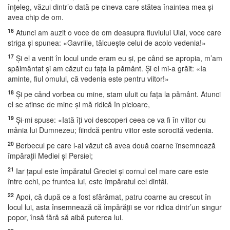
înţeleg, văzui dintr’o dată pe cineva care stătea înaintea mea şi
avea chip de om.
16
Atunci am auzit o voce de om deasupra fluviului Ulai, voce care
striga şi spunea: «Gavriile, tâlcueşte celui de acolo vedenia!»
17
Şi el a venit în locul unde eram eu şi, pe când se apropia, m’am
spăimântat şi am căzut cu faţa la pământ. Şi el mi-a grăit: «Ia
aminte, fiul omului, că vedenia este pentru viitor!»
18
Şi pe când vorbea cu mine, stam uluit cu faţa la pământ. Atunci
el se atinse de mine şi mă ridică în picioare,
19
Şi-mi spuse: «Iată îţi voi descoperi ceea ce va fi în viitor cu
mânia lui Dumnezeu; fiindcă pentru viitor este sorocită vedenia.
20
Berbecul pe care l-ai văzut că avea două coarne însemnează
împăraţii Mediei şi Persiei;
21
Iar ţapul este împăratul Greciei şi cornul cel mare care este
între ochi, pe fruntea lui, este împăratul cel dintâi.
22
Apoi, că după ce a fost sfărâmat, patru coarne au crescut în
locul lui, asta însemnează că împărăţii se vor ridica dintr’un singur
popor, însă fără să aibă puterea lui.