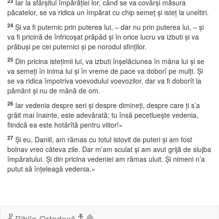
23
Iar la sfârşitul împărăţiei lor, când se va covârşi măsura
păcatelor, se va ridica un împărat cu chip semeţ şi isteţ la uneltiri.
24
Şi va fi puternic prin puterea lui, – dar nu prin puterea lui, – şi
va fi pricină de înfricoşat prăpăd şi în orice lucru va izbuti şi va
prăbuşi pe cei puternici şi pe norodul sfinţilor.
25
Din pricina isteţimii lui, va izbuti înşelăciunea în mâna lui şi se
va semeţi în inima lui şi în vreme de pace va doborî pe mulţi. Şi
se va ridica împotriva voevodului voevozilor, dar va fi doborît la
pământ şi nu de mână de om.
26
Iar vedenia despre seri şi despre dimineţi, despre care ţi s’a
grăit mai înainte, este adevărată; tu însă pecetlueşte vedenia,
fiindcă ea este hotărîtă pentru viitor!»
27
Şi eu, Daniil, am rămas cu totul istovit de puteri şi am fost
bolnav vreo câteva zile. Dar m’am sculat şi am avut grijă de slujba
împăratului. Şi din pricina vedeniei am rămas uluit. Şi nimeni n’a
putut să înţeleagă vedenia.»
Biblia Ortodoxă