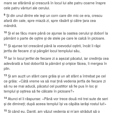
mare se sfărâmă şi crescură în locul lui alte patru coarne înspre
cele patru vânturi ale cerului.
9
Şi din unul dintre ele ieşi un corn care din mic ce era, crescu
afară din cale, spre miază-zi, spre răsărit şi către ţara cea
mândră.
10
Şi el se făcu mare până ce ajunse la oastea cerului şi doborî la
pământ o parte de oştire şi de stele pe care le calcă în picioare.
11
Şi ajunse tot crescând până la voevodul oştirii, încât îi răpi
jertfa de fiecare zi şi pângări locul templului său,
12
Iar în locul jertfei de fiecare zi a aşezat păcatul, iar credinţa cea
adevărată a fost doborîtă la pământ şi orişice făcea, îi mergea în
plin.
13
Şi am auzit un sfânt care grăia şi un alt sfânt a întrebat pe cel
ce grăia: «Câtă vreme va să mai ţină vedenia jertfa de fiecare zi
să nu se mai aducă, păcatul cel pustiitor să fie pus în loc şi
templul şi oştirea să fie călcate în picioare?»
14
Atunci el îi răspunse: «Până vor trece două mii trei sute de seri
şi de dimineţi; după aceea templul îşi va căpăta iarăşi rostul lui!»
15
Şi când eu, Daniil, am văzut vedenia şi m’am străduit să o