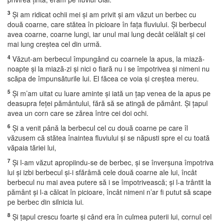
3
Şi am ridicat ochii mei şi am privit şi am văzut un berbec cu
două coarne, care stătea în picioare în faţa fluviului. Şi berbecul
avea coarne, coarne lungi, iar unul mai lung decât celălalt şi cei
mai lung creştea cel din urmă.
4
Văzut-am berbecul împungând cu coarnele la apus, la miază-
noapte şi la miază-zi şi nici o fiară nu i se împotrivea şi nimeni nu
scăpa de împunsăturile lui. El făcea ce voia şi creştea mereu.
5
Şi m’am uitat cu luare aminte şi iată un ţap venea de la apus pe
deasupra feţei pământului, fără să se atingă de pământ. Şi ţapul
avea un corn care se zărea între cei doi ochi.
6
Şi a venit până la berbecul cel cu două coarne pe care îl
văzusem că stătea înaintea fluviului şi se năpusti spre el cu toată
văpaia tăriei lui,
7
Şi l-am văzut apropiindu-se de berbec, şi se înverşuna împotriva
lui şi izbi berbecul şi-i sfărâmă cele două coarne ale lui, încât
berbecul nu mai avea putere să i se împotrivească; şi l-a trântit la
pământ şi l-a călcat în picioare, încât nimeni n’ar fi putut să scape
pe berbec din silnicia lui.
8
Şi ţapul crescu foarte şi când era în culmea puterii lui, cornul cel