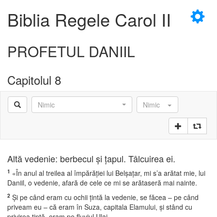
×
Biblia Regele Carol II
PROFETUL DANIIL
Capitolul 8
D
Nimic
Nimic
D
Altă vedenie: berbecul şi ţapul. Tâlcuirea ei.
1
«În anul al treilea al împărăţiei lui Belşaţar, mi s’a arătat mie, lui
Daniil, o vedenie, afară de cele ce mi se arătaseră mai nainte.
2
Şi pe când eram cu ochii ţintă la vedenie, se făcea – pe când
priveam eu – că eram în Suza, capitala Elamului, şi stând cu
privirea ţintă, eram pe fluviul Ulai.