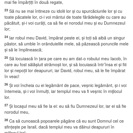
mai fie împărţiţi în două regate,
23
Să nu se mai întineze cu idolii lor şi cu spurcăciunile lor şi cu
toate păcatele lor, ci-i voi mântui de toate fărădelegile cu care au
păcătuit, şi-i voi curăţi, ca să fie ei norodul meu şi eu Dumnezeul
lor;
24
Iar robul meu David, împărat peste ei, şi toţi să aibă un singur
păstor, să umble în orânduielile mele, să păzească poruncile mele
şi să le împlinească;
25
Să locuiască în ţara pe care eu am dat-o robului meu Iacob, în
care au fost sălăşluit strămoşii lor, şi să locuiască într’însa ei şi fiii
lor şi nepoţii lor deapururi, iar David, robul meu, să le fie împărat
în veac!
26
Şi voi încheia cu ei legământ de pace, veşnic legământ, şi-i voi
întemeia, şi-i voi înmulţi, iar templul meu va fi veşnic în mijlocul
lor.
27
Şi locaşul meu să fie la ei: eu să fiu Dumnezeul lor, iar ei să fie
norodul meu,
28
Ca să cunoască popoarele păgâne că eu sunt Domnul cel ce
sfinţeşte pe Israil, dacă templul meu va dăinui deapururi în
mijlocul lor!»