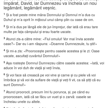
împărat, David, iar Dumnezeu va încheia un nou
legământ, legământ veşnic.
1
Şi a fost peste mine mâna Domnului şi Domnul m’a dus cu
Duhul şi m’a oprit în mijlocul unui câmp plin cu oase de om.
2
Şi m’a dus pe lângă ele de jur-împrejur, dar iată că erau tare
multe pe faţa câmpului şi erau foarte uscate.
3
Atunci zis-a către mine: «Fiul omului! Vor mai învia aceste
oase?» Dar eu i-am răspuns: «Doamne Dumnezeule, tu ştii!»
4
Şi mi-a zis: «Prooroceşte pentru oasele acestea şi le zi: Oase
uscate, ascultaţi cuvântul Domnului!»
5
Aşa rosteşte Domnul Dumnezeu către oasele acestea: «Iată, voi
aduce în voi duh de viaţă şi veţi învia,
6
Şi voi face să crească pe voi vine şi carne şi cu piele vă voi
îmbrăca şi vă voi da suflare de viaţă şi veţi fi vii, ca să ştiţi că eu
sunt Domnul!»
7
Atunci proorocii, precum îmi fu porunca, şi, pe când eu
prooroceam, iată că se făcu un vuet şi o zarvă: oasele se
încheiau unele cu altele.
8