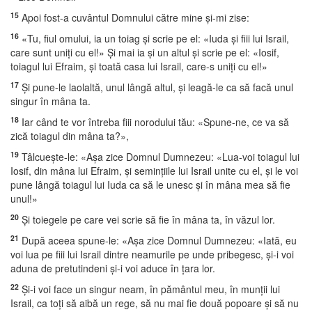
15
Apoi fost-a cuvântul Domnului către mine şi-mi zise:
16
«Tu, fiul omului, ia un toiag şi scrie pe el: «Iuda şi fiii lui Israil,
care sunt uniţi cu el!» Şi mai ia şi un altul şi scrie pe el: «Iosif,
toiagul lui Efraim, şi toată casa lui Israil, care-s uniţi cu el!»
17
Şi pune-le laolaltă, unul lângă altul, şi leagă-le ca să facă unul
singur în mâna ta.
18
Iar când te vor întreba fiii norodului tău: «Spune-ne, ce va să
zică toiagul din mâna ta?»,
19
Tâlcueşte-le: «Aşa zice Domnul Dumnezeu: «Lua-voi toiagul lui
Iosif, din mâna lui Efraim, şi seminţiile lui Israil unite cu el, şi le voi
pune lângă toiagul lui Iuda ca să le unesc şi în mâna mea să fie
unul!»
20
Şi toiegele pe care vei scrie să fie în mâna ta, în văzul lor.
21
După aceea spune-le: «Aşa zice Domnul Dumnezeu: «Iată, eu
voi lua pe fiii lui Israil dintre neamurile pe unde pribegesc, şi-i voi
aduna de pretutindeni şi-i voi aduce în ţara lor.
22
Şi-i voi face un singur neam, în pământul meu, în munţii lui
Israil, ca toţi să aibă un rege, să nu mai fie două popoare şi să nu