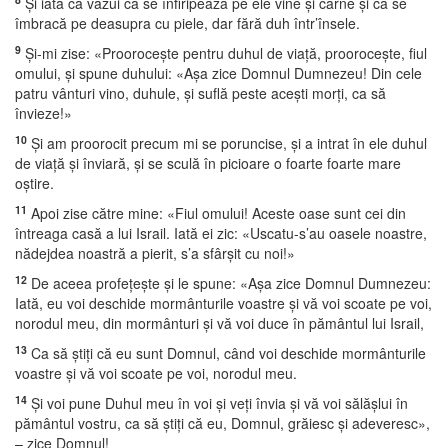
Şi iată că văzui că se înfiripează pe ele vine şi carne şi că se
îmbracă pe deasupra cu piele, dar fără duh într’însele.
9
Şi-mi zise: «Prooroceşte pentru duhul de viaţă, prooroceşte, fiul
omului, şi spune duhului: «Aşa zice Domnul Dumnezeu! Din cele
patru vânturi vino, duhule, şi suflă peste aceşti morţi, ca să
învieze!»
10
Şi am proorocit precum mi se poruncise, şi a intrat în ele duhul
de viaţă şi înviară, şi se sculă în picioare o foarte foarte mare
oştire.
11
Apoi zise către mine: «Fiul omului! Aceste oase sunt cei din
întreaga casă a lui Israil. Iată ei zic: «Uscatu-s’au oasele noastre,
nădejdea noastră a pierit, s’a sfârşit cu noi!»
12
De aceea profeţeşte şi le spune: «Aşa zice Domnul Dumnezeu:
Iată, eu voi deschide mormânturile voastre şi vă voi scoate pe voi,
norodul meu, din mormânturi şi vă voi duce în pământul lui Israil,
13
Ca să ştiţi că eu sunt Domnul, când voi deschide mormânturile
voastre şi vă voi scoate pe voi, norodul meu.
14
Şi voi pune Duhul meu în voi şi veţi învia şi vă voi sălăşlui în
pământul vostru, ca să ştiţi că eu, Domnul, grăiesc şi adeveresc»,
– zice Domnul!