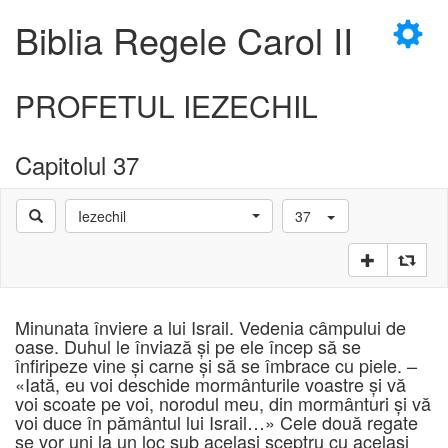
×
Biblia Regele Carol II
PROFETUL IEZECHIL
Capitolul 37
D
Iezechil
37
D
Minunata înviere a lui Israil. Vedenia câmpului de
oase. Duhul le înviază şi pe ele încep să se
înfiripeze vine şi carne şi să se îmbrace cu piele. –
«Iată, eu voi deschide mormânturile voastre şi vă
voi scoate pe voi, norodul meu, din mormânturi şi vă
voi duce în pământul lui Israil…» Cele două regate
se vor uni la un loc sub acelaşi sceptru cu acelaşi